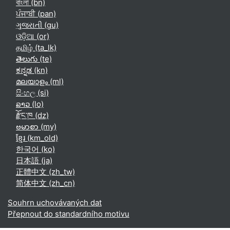
বাংলা ‎(bn)‎
ਪੰਜਾਬੀ ‎(pan)‎
ગુજરાતી ‎(gu)‎
ଓଡ଼ିଆ ‎(or)‎
தமிழ் ‎(ta_lk)‎
తెలుగు ‎(te)‎
ಕನ್ನಡ ‎(kn)‎
മലയാളം ‎(ml)‎
සිංහල ‎(si)‎
ລາວ ‎(lo)‎
རྫོང་ཁ ‎(dz)‎
ဗမာစာ ‎(my)‎
ខ្មែរ ‎(km_old)‎
한국어 ‎(ko)‎
日本語 ‎(ja)‎
正體中文 ‎(zh_tw)‎
简体中文 ‎(zh_cn)‎
Souhrn uchovávaných dat
Přepnout do standardního motivu