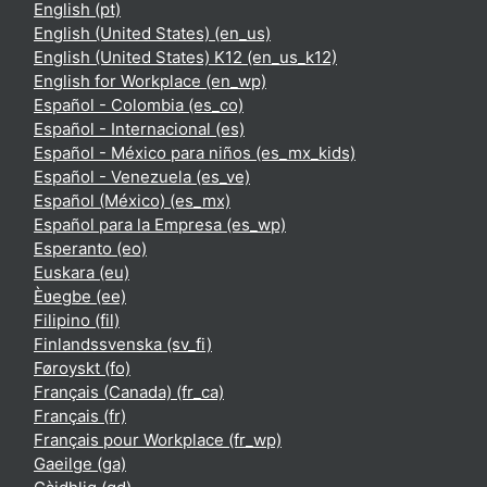
English ‎(pt)‎
English (United States) ‎(en_us)‎
English (United States) K12 ‎(en_us_k12)‎
English for Workplace ‎(en_wp)‎
Español - Colombia ‎(es_co)‎
Español - Internacional ‎(es)‎
Español - México para niños ‎(es_mx_kids)‎
Español - Venezuela ‎(es_ve)‎
Español (México) ‎(es_mx)‎
Español para la Empresa ‎(es_wp)‎
Esperanto ‎(eo)‎
Euskara ‎(eu)‎
Èʋegbe ‎(ee)‎
Filipino ‎(fil)‎
Finlandssvenska ‎(sv_fi)‎
Føroyskt ‎(fo)‎
Français (Canada) ‎(fr_ca)‎
Français ‎(fr)‎
Français pour Workplace ‎(fr_wp)‎
Gaeilge ‎(ga)‎