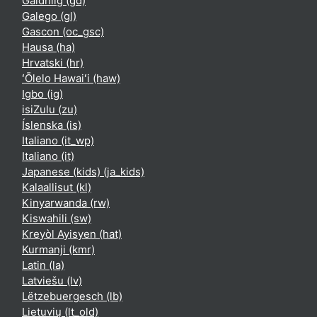
Gàidhlig ‎(gd)‎
Galego ‎(gl)‎
Gascon ‎(oc_gsc)‎
Hausa ‎(ha)‎
Hrvatski ‎(hr)‎
ʻŌlelo Hawaiʻi ‎(haw)‎
Igbo ‎(ig)‎
isiZulu ‎(zu)‎
Íslenska ‎(is)‎
Italiano ‎(it_wp)‎
Italiano ‎(it)‎
Japanese (kids) ‎(ja_kids)‎
Kalaallisut ‎(kl)‎
Kinyarwanda ‎(rw)‎
Kiswahili ‎(sw)‎
Kreyòl Ayisyen ‎(hat)‎
Kurmanji ‎(kmr)‎
Latin ‎(la)‎
Latviešu ‎(lv)‎
Lëtzebuergesch ‎(lb)‎
Lietuvių ‎(lt_old)‎