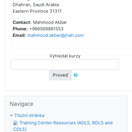
Dhahran, Saudi Arabia
Eastern Province 31311
Contact:
Mahmood Akbar
Phone:
+966569881553
Email:
mahmood.akbar@jhah.com
Vyhledat kurzy
Proveď
Přeskočit: Navigace
Navigace
Titulní stránka
Training Center Resources (ADLS, BDLS and
CDLS)