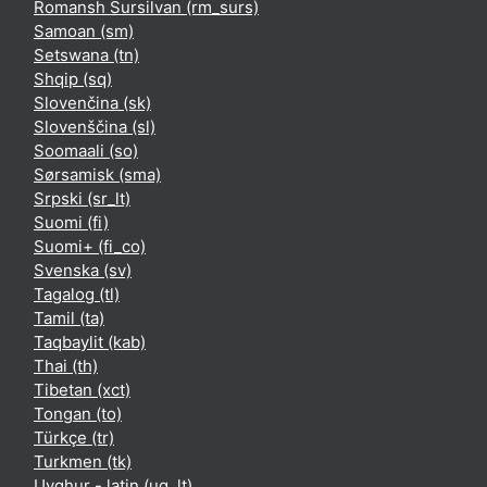
Romansh Sursilvan ‎(rm_surs)‎
Samoan ‎(sm)‎
Setswana ‎(tn)‎
Shqip ‎(sq)‎
Slovenčina ‎(sk)‎
Slovenščina ‎(sl)‎
Soomaali ‎(so)‎
Sørsamisk ‎(sma)‎
Srpski ‎(sr_lt)‎
Suomi ‎(fi)‎
Suomi+ ‎(fi_co)‎
Svenska ‎(sv)‎
Tagalog ‎(tl)‎
Tamil ‎(ta)‎
Taqbaylit ‎(kab)‎
Thai ‎(th)‎
Tibetan ‎(xct)‎
Tongan ‎(to)‎
Türkçe ‎(tr)‎
Turkmen ‎(tk)‎
Uyghur - latin ‎(ug_lt)‎