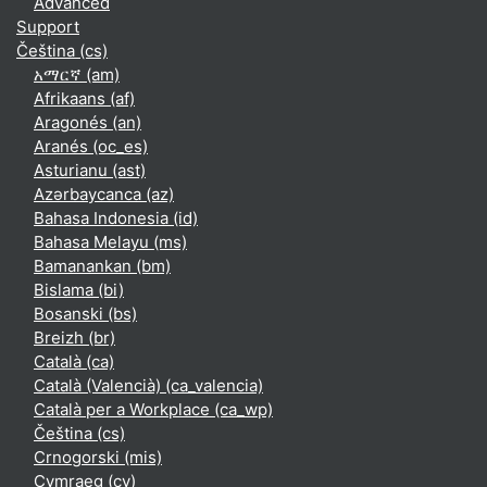
Advanced
Support
Čeština ‎(cs)‎
አማርኛ ‎(am)‎
Afrikaans ‎(af)‎
Aragonés ‎(an)‎
Aranés ‎(oc_es)‎
Asturianu ‎(ast)‎
Azərbaycanca ‎(az)‎
Bahasa Indonesia ‎(id)‎
Bahasa Melayu ‎(ms)‎
Bamanankan ‎(bm)‎
Bislama ‎(bi)‎
Bosanski ‎(bs)‎
Breizh ‎(br)‎
Català ‎(ca)‎
Català (Valencià) ‎(ca_valencia)‎
Català per a Workplace ‎(ca_wp)‎
Čeština ‎(cs)‎
Crnogorski ‎(mis)‎
Cymraeg ‎(cy)‎