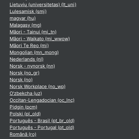
Lietuvių (universitetas) ‎(lt_uni)‎
Lulesamisk ‎(smj)‎
magyar ‎(hu)‎
Malagasy ‎(mg)‎
Māori - Tainui ‎(mi_tn)‎
Māori - Waikato ‎(mi_wwow)‎
Māori Te Reo ‎(mi)‎
Mongolian ‎(mn_mong)‎
Nederlands ‎(nl)‎
Norsk - nynorsk ‎(nn)‎
Norsk ‎(no_gr)‎
Norsk ‎(no)‎
Norsk Workplace ‎(no_wp)‎
O'zbekcha ‎(uz)‎
Occitan-Lengadocian ‎(oc_lnc)‎
Pidgin ‎(pcm)‎
Polski ‎(pl_old)‎
Português - Brasil ‎(pt_br_old)‎
Português - Portugal ‎(pt_old)‎
Română ‎(ro)‎