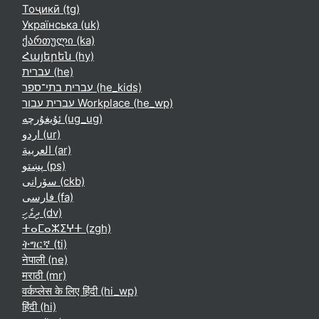
Тоҷикӣ ‎(tg)‎
Українська ‎(uk)‎
ქართული ‎(ka)‎
Հայերեն ‎(hy)‎
עברית ‎(he)‎
עברית בתי־ספר ‎(he_kids)‎
עברית עבור Workplace ‎(he_wp)‎
ئۇيغۇرچە ‎(ug_ug)‎
اردو ‎(ur)‎
العربية ‎(ar)‎
پښتو ‎(ps)‎
سۆرانی ‎(ckb)‎
فارسی ‎(fa)‎
ދިވެހި ‎(dv)‎
ⵜⴰⵎⴰⵣⵉⵖⵜ ‎(zgh)‎
ትግርኛ ‎(ti)‎
नेपाली ‎(ne)‎
मराठी ‎(mr)‎
वर्कप्लेस के लिए हिंदी ‎(hi_wp)‎
हिंदी ‎(hi)‎