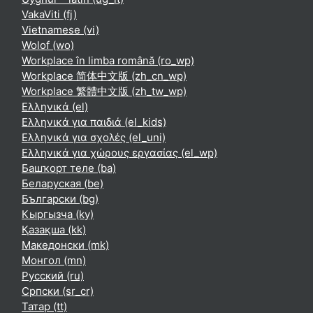
VakaViti ‎(fj)‎
Vietnamese ‎(vi)‎
Wolof ‎(wo)‎
Workplace în limba română ‎(ro_wp)‎
Workplace 简体中文版 ‎(zh_cn_wp)‎
Workplace 繁體中文版 ‎(zh_tw_wp)‎
Ελληνικά ‎(el)‎
Ελληνικά για παιδιά ‎(el_kids)‎
Ελληνικά για σχολές ‎(el_uni)‎
Ελληνικά για χώρους εργασίας ‎(el_wp)‎
Башҡорт теле ‎(ba)‎
Беларуская ‎(be)‎
Български ‎(bg)‎
Кыргызча ‎(ky)‎
Қазақша ‎(kk)‎
Македонски ‎(mk)‎
Монгол ‎(mn)‎
Русский ‎(ru)‎
Српски ‎(sr_cr)‎
Татар ‎(tt)‎