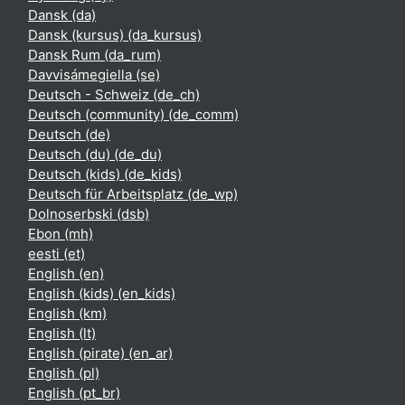
Dansk ‎(da)‎
Dansk (kursus) ‎(da_kursus)‎
Dansk Rum ‎(da_rum)‎
Davvisámegiella ‎(se)‎
Deutsch - Schweiz ‎(de_ch)‎
Deutsch (community) ‎(de_comm)‎
Deutsch ‎(de)‎
Deutsch (du) ‎(de_du)‎
Deutsch (kids) ‎(de_kids)‎
Deutsch für Arbeitsplatz ‎(de_wp)‎
Dolnoserbski ‎(dsb)‎
Ebon ‎(mh)‎
eesti ‎(et)‎
English ‎(en)‎
English (kids) ‎(en_kids)‎
English ‎(km)‎
English ‎(lt)‎
English (pirate) ‎(en_ar)‎
English ‎(pl)‎
English ‎(pt_br)‎