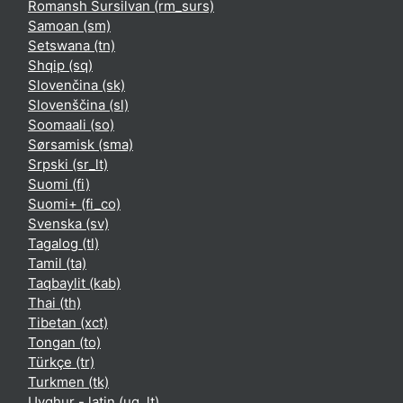
Romansh Sursilvan ‎(rm_surs)‎
Samoan ‎(sm)‎
Setswana ‎(tn)‎
Shqip ‎(sq)‎
Slovenčina ‎(sk)‎
Slovenščina ‎(sl)‎
Soomaali ‎(so)‎
Sørsamisk ‎(sma)‎
Srpski ‎(sr_lt)‎
Suomi ‎(fi)‎
Suomi+ ‎(fi_co)‎
Svenska ‎(sv)‎
Tagalog ‎(tl)‎
Tamil ‎(ta)‎
Taqbaylit ‎(kab)‎
Thai ‎(th)‎
Tibetan ‎(xct)‎
Tongan ‎(to)‎
Türkçe ‎(tr)‎
Turkmen ‎(tk)‎
Uyghur - latin ‎(ug_lt)‎