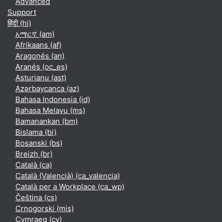
Advanced
Support
हिंदी ‎(hi)‎
አማርኛ ‎(am)‎
Afrikaans ‎(af)‎
Aragonés ‎(an)‎
Aranés ‎(oc_es)‎
Asturianu ‎(ast)‎
Azərbaycanca ‎(az)‎
Bahasa Indonesia ‎(id)‎
Bahasa Melayu ‎(ms)‎
Bamanankan ‎(bm)‎
Bislama ‎(bi)‎
Bosanski ‎(bs)‎
Breizh ‎(br)‎
Català ‎(ca)‎
Català (Valencià) ‎(ca_valencia)‎
Català per a Workplace ‎(ca_wp)‎
Čeština ‎(cs)‎
Crnogorski ‎(mis)‎
Cymraeg ‎(cy)‎