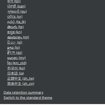
বাংলা ‎(bn)‎
ਪੰਜਾਬੀ ‎(pan)‎
ગુજરાતી ‎(gu)‎
ଓଡ଼ିଆ ‎(or)‎
தமிழ் ‎(ta_lk)‎
తెలుగు ‎(te)‎
ಕನ್ನಡ ‎(kn)‎
മലയാളം ‎(ml)‎
සිංහල ‎(si)‎
ລາວ ‎(lo)‎
རྫོང་ཁ ‎(dz)‎
ဗမာစာ ‎(my)‎
ខ្មែរ ‎(km_old)‎
한국어 ‎(ko)‎
日本語 ‎(ja)‎
正體中文 ‎(zh_tw)‎
简体中文 ‎(zh_cn)‎
Data retention summary
Switch to the standard theme