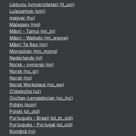
Lietuvių (universitetas) ‎(lt_uni)‎
Lulesamisk ‎(smj)‎
magyar ‎(hu)‎
Malagasy ‎(mg)‎
Māori - Tainui ‎(mi_tn)‎
Māori - Waikato ‎(mi_wwow)‎
Māori Te Reo ‎(mi)‎
Mongolian ‎(mn_mong)‎
Nederlands ‎(nl)‎
Norsk - nynorsk ‎(nn)‎
Norsk ‎(no_gr)‎
Norsk ‎(no)‎
Norsk Workplace ‎(no_wp)‎
O'zbekcha ‎(uz)‎
Occitan-Lengadocian ‎(oc_lnc)‎
Pidgin ‎(pcm)‎
Polski ‎(pl_old)‎
Português - Brasil ‎(pt_br_old)‎
Português - Portugal ‎(pt_old)‎
Română ‎(ro)‎