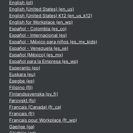
English ‎(pt)‎
English (United States) ‎(en_us)‎
English (United States) K12 ‎(en_us_k12)‎
English for Workplace ‎(en_wp)‎
Español - Colombia ‎(es_co)‎
Español - Internacional ‎(es)‎
Español - México para niños ‎(es_mx_kids)‎
Español - Venezuela ‎(es_ve)‎
Español (México) ‎(es_mx)‎
Español para la Empresa ‎(es_wp)‎
Esperanto ‎(eo)‎
Euskara ‎(eu)‎
Èʋegbe ‎(ee)‎
Filipino ‎(fil)‎
Finlandssvenska ‎(sv_fi)‎
Føroyskt ‎(fo)‎
Français (Canada) ‎(fr_ca)‎
Français ‎(fr)‎
Français pour Workplace ‎(fr_wp)‎
Gaeilge ‎(ga)‎