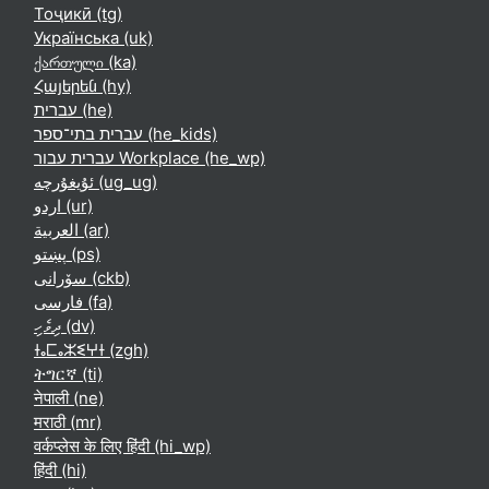
Тоҷикӣ ‎(tg)‎
Українська ‎(uk)‎
ქართული ‎(ka)‎
Հայերեն ‎(hy)‎
עברית ‎(he)‎
עברית בתי־ספר ‎(he_kids)‎
עברית עבור Workplace ‎(he_wp)‎
ئۇيغۇرچە ‎(ug_ug)‎
اردو ‎(ur)‎
العربية ‎(ar)‎
پښتو ‎(ps)‎
سۆرانی ‎(ckb)‎
فارسی ‎(fa)‎
ދިވެހި ‎(dv)‎
ⵜⴰⵎⴰⵣⵉⵖⵜ ‎(zgh)‎
ትግርኛ ‎(ti)‎
नेपाली ‎(ne)‎
मराठी ‎(mr)‎
वर्कप्लेस के लिए हिंदी ‎(hi_wp)‎
हिंदी ‎(hi)‎