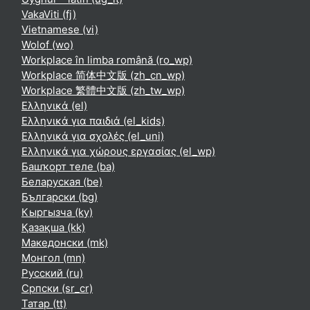
VakaViti ‎(fj)‎
Vietnamese ‎(vi)‎
Wolof ‎(wo)‎
Workplace în limba română ‎(ro_wp)‎
Workplace 简体中文版 ‎(zh_cn_wp)‎
Workplace 繁體中文版 ‎(zh_tw_wp)‎
Ελληνικά ‎(el)‎
Ελληνικά για παιδιά ‎(el_kids)‎
Ελληνικά για σχολές ‎(el_uni)‎
Ελληνικά για χώρους εργασίας ‎(el_wp)‎
Башҡорт теле ‎(ba)‎
Беларуская ‎(be)‎
Български ‎(bg)‎
Кыргызча ‎(ky)‎
Қазақша ‎(kk)‎
Македонски ‎(mk)‎
Монгол ‎(mn)‎
Русский ‎(ru)‎
Српски ‎(sr_cr)‎
Татар ‎(tt)‎