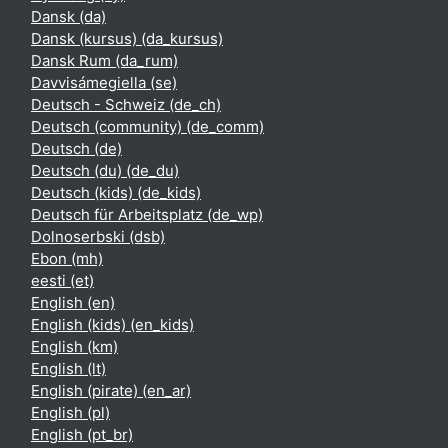
Dansk ‎(da)‎
Dansk (kursus) ‎(da_kursus)‎
Dansk Rum ‎(da_rum)‎
Davvisámegiella ‎(se)‎
Deutsch - Schweiz ‎(de_ch)‎
Deutsch (community) ‎(de_comm)‎
Deutsch ‎(de)‎
Deutsch (du) ‎(de_du)‎
Deutsch (kids) ‎(de_kids)‎
Deutsch für Arbeitsplatz ‎(de_wp)‎
Dolnoserbski ‎(dsb)‎
Ebon ‎(mh)‎
eesti ‎(et)‎
English ‎(en)‎
English (kids) ‎(en_kids)‎
English ‎(km)‎
English ‎(lt)‎
English (pirate) ‎(en_ar)‎
English ‎(pl)‎
English ‎(pt_br)‎