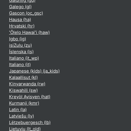
Gàidhlig ‎(gd)‎
Galego ‎(gl)‎
Gascon ‎(oc_gsc)‎
Hausa ‎(ha)‎
Hrvatski ‎(hr)‎
ʻŌlelo Hawaiʻi ‎(haw)‎
Igbo ‎(ig)‎
isiZulu ‎(zu)‎
Íslenska ‎(is)‎
Italiano ‎(it_wp)‎
Italiano ‎(it)‎
Japanese (kids) ‎(ja_kids)‎
Kalaallisut ‎(kl)‎
Kinyarwanda ‎(rw)‎
Kiswahili ‎(sw)‎
Kreyòl Ayisyen ‎(hat)‎
Kurmanji ‎(kmr)‎
Latin ‎(la)‎
Latviešu ‎(lv)‎
Lëtzebuergesch ‎(lb)‎
Lietuvių ‎(lt_old)‎