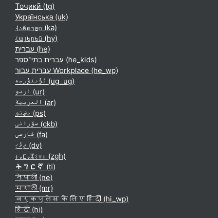
Тоҷикӣ ‎(tg)‎
Українська ‎(uk)‎
ქართული ‎(ka)‎
Հայերեն ‎(hy)‎
עברית ‎(he)‎
עברית בתי־ספר ‎(he_kids)‎
עברית עבור Workplace ‎(he_wp)‎
ئۇيغۇرچە ‎(ug_ug)‎
اردو ‎(ur)‎
العربية ‎(ar)‎
پښتو ‎(ps)‎
سۆرانی ‎(ckb)‎
فارسی ‎(fa)‎
ދިވެހި ‎(dv)‎
ⵜⴰⵎⴰⵣⵉⵖⵜ ‎(zgh)‎
ትግርኛ ‎(ti)‎
नेपाली ‎(ne)‎
मराठी ‎(mr)‎
वर्कप्लेस के लिए हिंदी ‎(hi_wp)‎
हिंदी ‎(hi)‎