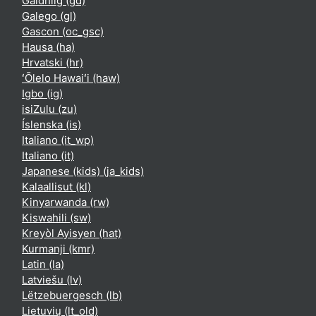
Gàidhlig ‎(gd)‎
Galego ‎(gl)‎
Gascon ‎(oc_gsc)‎
Hausa ‎(ha)‎
Hrvatski ‎(hr)‎
ʻŌlelo Hawaiʻi ‎(haw)‎
Igbo ‎(ig)‎
isiZulu ‎(zu)‎
Íslenska ‎(is)‎
Italiano ‎(it_wp)‎
Italiano ‎(it)‎
Japanese (kids) ‎(ja_kids)‎
Kalaallisut ‎(kl)‎
Kinyarwanda ‎(rw)‎
Kiswahili ‎(sw)‎
Kreyòl Ayisyen ‎(hat)‎
Kurmanji ‎(kmr)‎
Latin ‎(la)‎
Latviešu ‎(lv)‎
Lëtzebuergesch ‎(lb)‎
Lietuvių ‎(lt_old)‎