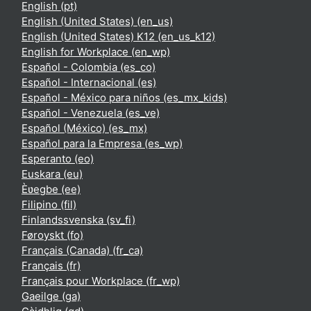
English ‎(pt)‎
English (United States) ‎(en_us)‎
English (United States) K12 ‎(en_us_k12)‎
English for Workplace ‎(en_wp)‎
Español - Colombia ‎(es_co)‎
Español - Internacional ‎(es)‎
Español - México para niños ‎(es_mx_kids)‎
Español - Venezuela ‎(es_ve)‎
Español (México) ‎(es_mx)‎
Español para la Empresa ‎(es_wp)‎
Esperanto ‎(eo)‎
Euskara ‎(eu)‎
Èʋegbe ‎(ee)‎
Filipino ‎(fil)‎
Finlandssvenska ‎(sv_fi)‎
Føroyskt ‎(fo)‎
Français (Canada) ‎(fr_ca)‎
Français ‎(fr)‎
Français pour Workplace ‎(fr_wp)‎
Gaeilge ‎(ga)‎