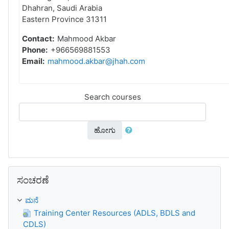
Dhahran, Saudi Arabia
Eastern Province 31311
Contact:
Mahmood Akbar
Phone:
+966569881553
Email:
mahmood.akbar@jhah.com
Search courses
ಹೋಗು
ಬದಲಿಸು ಸಂಚರಣೆ
ಸಂಚರಣೆ
ಮನೆ
Training Center Resources (ADLS, BDLS and
CDLS)