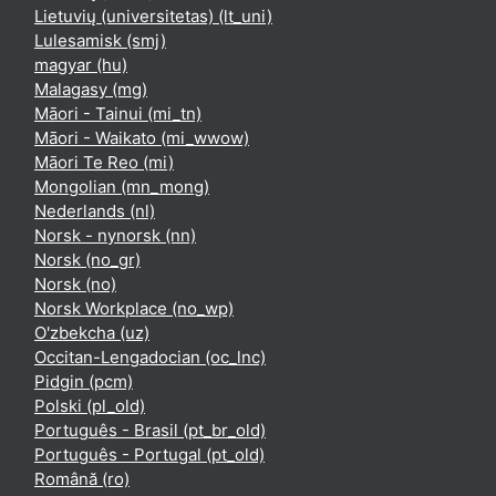
Lietuvių (universitetas) ‎(lt_uni)‎
Lulesamisk ‎(smj)‎
magyar ‎(hu)‎
Malagasy ‎(mg)‎
Māori - Tainui ‎(mi_tn)‎
Māori - Waikato ‎(mi_wwow)‎
Māori Te Reo ‎(mi)‎
Mongolian ‎(mn_mong)‎
Nederlands ‎(nl)‎
Norsk - nynorsk ‎(nn)‎
Norsk ‎(no_gr)‎
Norsk ‎(no)‎
Norsk Workplace ‎(no_wp)‎
O'zbekcha ‎(uz)‎
Occitan-Lengadocian ‎(oc_lnc)‎
Pidgin ‎(pcm)‎
Polski ‎(pl_old)‎
Português - Brasil ‎(pt_br_old)‎
Português - Portugal ‎(pt_old)‎
Română ‎(ro)‎