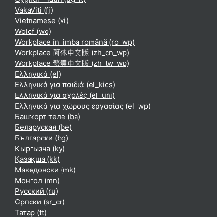
VakaViti ‎(fj)‎
Vietnamese ‎(vi)‎
Wolof ‎(wo)‎
Workplace în limba română ‎(ro_wp)‎
Workplace 简体中文版 ‎(zh_cn_wp)‎
Workplace 繁體中文版 ‎(zh_tw_wp)‎
Ελληνικά ‎(el)‎
Ελληνικά για παιδιά ‎(el_kids)‎
Ελληνικά για σχολές ‎(el_uni)‎
Ελληνικά για χώρους εργασίας ‎(el_wp)‎
Башҡорт теле ‎(ba)‎
Беларуская ‎(be)‎
Български ‎(bg)‎
Кыргызча ‎(ky)‎
Қазақша ‎(kk)‎
Македонски ‎(mk)‎
Монгол ‎(mn)‎
Русский ‎(ru)‎
Српски ‎(sr_cr)‎
Татар ‎(tt)‎