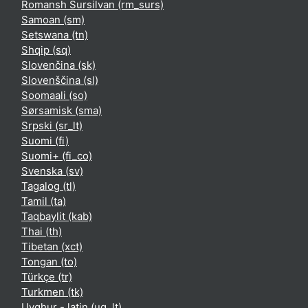
Romansh Sursilvan ‎(rm_surs)‎
Samoan ‎(sm)‎
Setswana ‎(tn)‎
Shqip ‎(sq)‎
Slovenčina ‎(sk)‎
Slovenščina ‎(sl)‎
Soomaali ‎(so)‎
Sørsamisk ‎(sma)‎
Srpski ‎(sr_lt)‎
Suomi ‎(fi)‎
Suomi+ ‎(fi_co)‎
Svenska ‎(sv)‎
Tagalog ‎(tl)‎
Tamil ‎(ta)‎
Taqbaylit ‎(kab)‎
Thai ‎(th)‎
Tibetan ‎(xct)‎
Tongan ‎(to)‎
Türkçe ‎(tr)‎
Turkmen ‎(tk)‎
Uyghur - latin ‎(ug_lt)‎