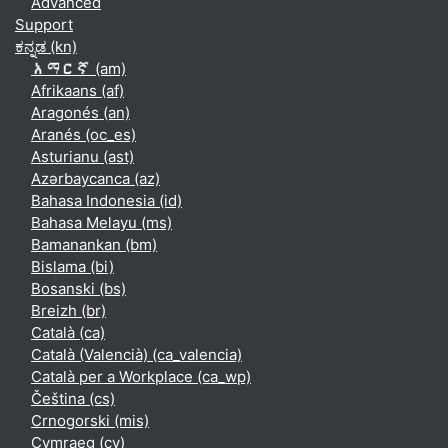
Advanced
Support
ಕನ್ನಡ ‎(kn)‎
አማርኛ ‎(am)‎
Afrikaans ‎(af)‎
Aragonés ‎(an)‎
Aranés ‎(oc_es)‎
Asturianu ‎(ast)‎
Azərbaycanca ‎(az)‎
Bahasa Indonesia ‎(id)‎
Bahasa Melayu ‎(ms)‎
Bamanankan ‎(bm)‎
Bislama ‎(bi)‎
Bosanski ‎(bs)‎
Breizh ‎(br)‎
Català ‎(ca)‎
Català (Valencià) ‎(ca_valencia)‎
Català per a Workplace ‎(ca_wp)‎
Čeština ‎(cs)‎
Crnogorski ‎(mis)‎
Cymraeg ‎(cy)‎