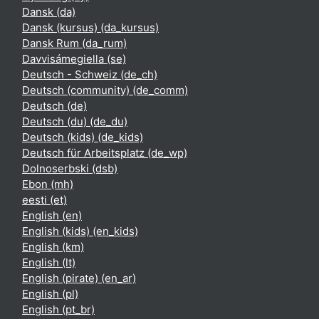
Dansk ‎(da)‎
Dansk (kursus) ‎(da_kursus)‎
Dansk Rum ‎(da_rum)‎
Davvisámegiella ‎(se)‎
Deutsch - Schweiz ‎(de_ch)‎
Deutsch (community) ‎(de_comm)‎
Deutsch ‎(de)‎
Deutsch (du) ‎(de_du)‎
Deutsch (kids) ‎(de_kids)‎
Deutsch für Arbeitsplatz ‎(de_wp)‎
Dolnoserbski ‎(dsb)‎
Ebon ‎(mh)‎
eesti ‎(et)‎
English ‎(en)‎
English (kids) ‎(en_kids)‎
English ‎(km)‎
English ‎(lt)‎
English (pirate) ‎(en_ar)‎
English ‎(pl)‎
English ‎(pt_br)‎