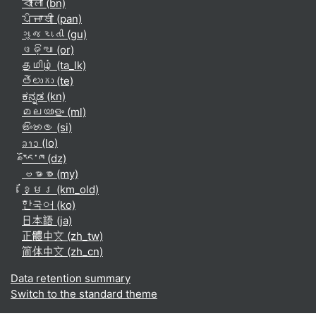
বাংলা ‎(bn)‎
ਪੰਜਾਬੀ ‎(pan)‎
ગુજરાતી ‎(gu)‎
ଓଡ଼ିଆ ‎(or)‎
தமிழ் ‎(ta_lk)‎
తెలుగు ‎(te)‎
ಕನ್ನಡ ‎(kn)‎
മലയാളം ‎(ml)‎
සිංහල ‎(si)‎
ລາວ ‎(lo)‎
རྫོང་ཁ ‎(dz)‎
ဗမာစာ ‎(my)‎
ខ្មែរ ‎(km_old)‎
한국어 ‎(ko)‎
日本語 ‎(ja)‎
正體中文 ‎(zh_tw)‎
简体中文 ‎(zh_cn)‎
Data retention summary
Switch to the standard theme