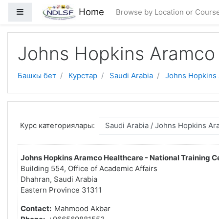
Негизги мазмунга өтүү
Home
Side panel
Browse by Location or Cours
Johns Hopkins Aramco 
Башкы бет
Курстар
Saudi Arabia
Johns Hopkins
Курс категориялары:
Johns Hopkins Aramco Healthcare - National Training C
Building 554, Office of Academic Affairs
Dhahran, Saudi Arabia
Eastern Province 31311
Contact:
Mahmood Akbar