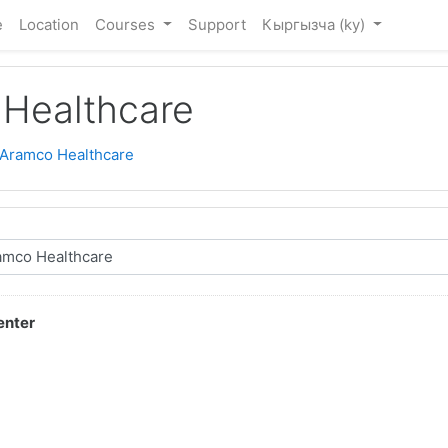
e
Location
Courses
Support
Кыргызча ‎(ky)‎
Healthcare
 Aramco Healthcare
enter