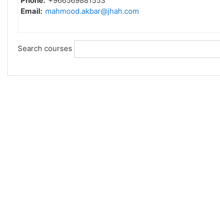
Phone:
+966569881553
Email:
mahmood.akbar@jhah.com
Search courses