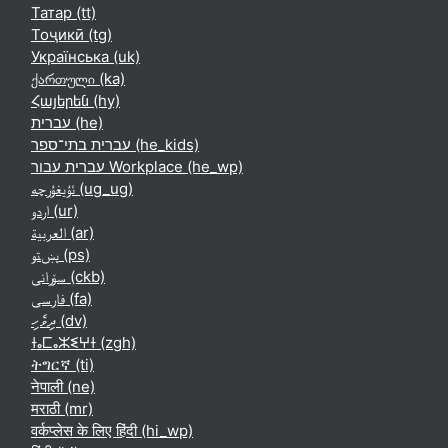
Татар ‎(tt)‎
Тоҷикӣ ‎(tg)‎
Українська ‎(uk)‎
ქართული ‎(ka)‎
Հայերեն ‎(hy)‎
עברית ‎(he)‎
עברית בתי־ספר ‎(he_kids)‎
עברית עבור Workplace ‎(he_wp)‎
ئۇيغۇرچە ‎(ug_ug)‎
اردو ‎(ur)‎
العربية ‎(ar)‎
پښتو ‎(ps)‎
سۆرانی ‎(ckb)‎
فارسی ‎(fa)‎
ދިވެހި ‎(dv)‎
ⵜⴰⵎⴰⵣⵉⵖⵜ ‎(zgh)‎
ትግርኛ ‎(ti)‎
नेपाली ‎(ne)‎
मराठी ‎(mr)‎
वर्कप्लेस के लिए हिंदी ‎(hi_wp)‎