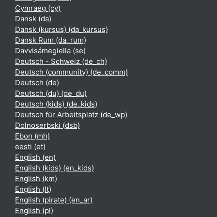
Cymraeg ‎(cy)‎
Dansk ‎(da)‎
Dansk (kursus) ‎(da_kursus)‎
Dansk Rum ‎(da_rum)‎
Davvisámegiella ‎(se)‎
Deutsch - Schweiz ‎(de_ch)‎
Deutsch (community) ‎(de_comm)‎
Deutsch ‎(de)‎
Deutsch (du) ‎(de_du)‎
Deutsch (kids) ‎(de_kids)‎
Deutsch für Arbeitsplatz ‎(de_wp)‎
Dolnoserbski ‎(dsb)‎
Ebon ‎(mh)‎
eesti ‎(et)‎
English ‎(en)‎
English (kids) ‎(en_kids)‎
English ‎(km)‎
English ‎(lt)‎
English (pirate) ‎(en_ar)‎
English ‎(pl)‎