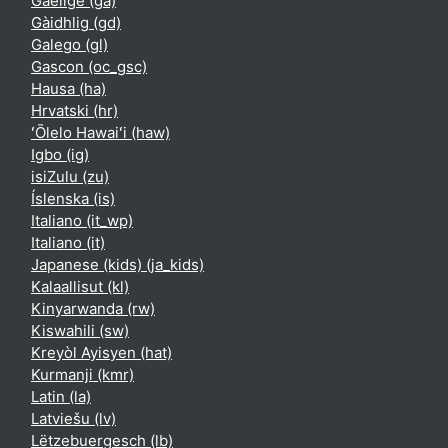
Gaeilge ‎(ga)‎
Gàidhlig ‎(gd)‎
Galego ‎(gl)‎
Gascon ‎(oc_gsc)‎
Hausa ‎(ha)‎
Hrvatski ‎(hr)‎
ʻŌlelo Hawaiʻi ‎(haw)‎
Igbo ‎(ig)‎
isiZulu ‎(zu)‎
Íslenska ‎(is)‎
Italiano ‎(it_wp)‎
Italiano ‎(it)‎
Japanese (kids) ‎(ja_kids)‎
Kalaallisut ‎(kl)‎
Kinyarwanda ‎(rw)‎
Kiswahili ‎(sw)‎
Kreyòl Ayisyen ‎(hat)‎
Kurmanji ‎(kmr)‎
Latin ‎(la)‎
Latviešu ‎(lv)‎
Lëtzebuergesch ‎(lb)‎