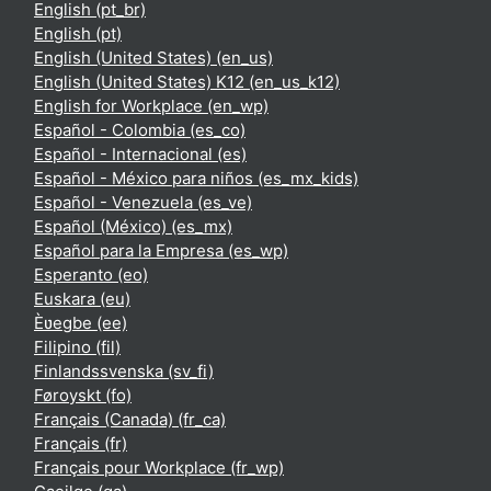
English ‎(pt_br)‎
English ‎(pt)‎
English (United States) ‎(en_us)‎
English (United States) K12 ‎(en_us_k12)‎
English for Workplace ‎(en_wp)‎
Español - Colombia ‎(es_co)‎
Español - Internacional ‎(es)‎
Español - México para niños ‎(es_mx_kids)‎
Español - Venezuela ‎(es_ve)‎
Español (México) ‎(es_mx)‎
Español para la Empresa ‎(es_wp)‎
Esperanto ‎(eo)‎
Euskara ‎(eu)‎
Èʋegbe ‎(ee)‎
Filipino ‎(fil)‎
Finlandssvenska ‎(sv_fi)‎
Føroyskt ‎(fo)‎
Français (Canada) ‎(fr_ca)‎
Français ‎(fr)‎
Français pour Workplace ‎(fr_wp)‎