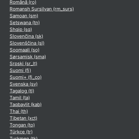
Română ‎(ro)‎
Romansh Sursilvan ‎(rm_surs)‎
Samoan ‎(sm)‎
Setswana ‎(tn)‎
Shqip ‎(sq)‎
Slovenčina ‎(sk)‎
Slovenščina ‎(sl)‎
Soomaali ‎(so)‎
Sørsamisk ‎(sma)‎
Srpski ‎(sr_lt)‎
Suomi ‎(fi)‎
Suomi+ ‎(fi_co)‎
Svenska ‎(sv)‎
Tagalog ‎(tl)‎
Tamil ‎(ta)‎
Taqbaylit ‎(kab)‎
Thai ‎(th)‎
Tibetan ‎(xct)‎
Tongan ‎(to)‎
Türkçe ‎(tr)‎
Turkmen ‎(tk)‎