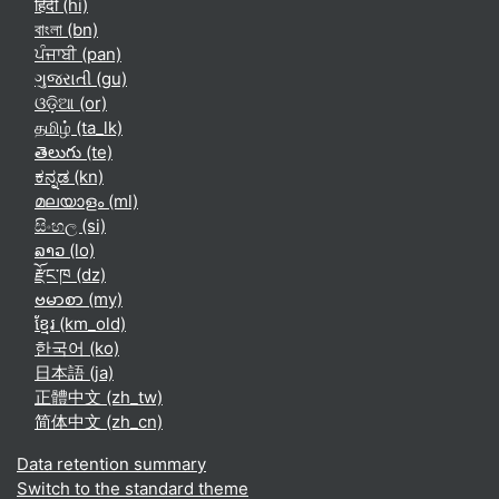
हिंदी ‎(hi)‎
বাংলা ‎(bn)‎
ਪੰਜਾਬੀ ‎(pan)‎
ગુજરાતી ‎(gu)‎
ଓଡ଼ିଆ ‎(or)‎
தமிழ் ‎(ta_lk)‎
తెలుగు ‎(te)‎
ಕನ್ನಡ ‎(kn)‎
മലയാളം ‎(ml)‎
සිංහල ‎(si)‎
ລາວ ‎(lo)‎
རྫོང་ཁ ‎(dz)‎
ဗမာစာ ‎(my)‎
ខ្មែរ ‎(km_old)‎
한국어 ‎(ko)‎
日本語 ‎(ja)‎
正體中文 ‎(zh_tw)‎
简体中文 ‎(zh_cn)‎
Data retention summary
Switch to the standard theme