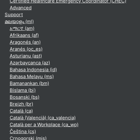
Certified Healthcare Emergency Coordinator (CHEC)
Advanced
Support
മലയാളം ‎(ml)‎
አማርኛ ‎(am)‎
Afrikaans ‎(af)‎
Aragonés ‎(an)‎
Aranés ‎(oc_es)‎
Asturianu ‎(ast)‎
Azərbaycanca ‎(az)‎
Bahasa Indonesia ‎(id)‎
Bahasa Melayu ‎(ms)‎
Bamanankan ‎(bm)‎
Bislama ‎(bi)‎
Bosanski ‎(bs)‎
Breizh ‎(br)‎
Català ‎(ca)‎
Català (Valencià) ‎(ca_valencia)‎
Català per a Workplace ‎(ca_wp)‎
Čeština ‎(cs)‎
Crnogorski ‎(mis)‎