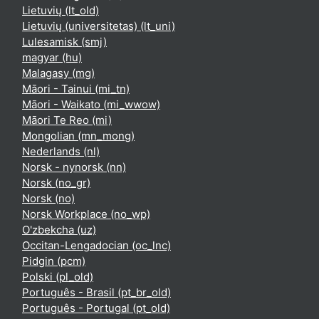
Lietuvių ‎(lt_old)‎
Lietuvių (universitetas) ‎(lt_uni)‎
Lulesamisk ‎(smj)‎
magyar ‎(hu)‎
Malagasy ‎(mg)‎
Māori - Tainui ‎(mi_tn)‎
Māori - Waikato ‎(mi_wwow)‎
Māori Te Reo ‎(mi)‎
Mongolian ‎(mn_mong)‎
Nederlands ‎(nl)‎
Norsk - nynorsk ‎(nn)‎
Norsk ‎(no_gr)‎
Norsk ‎(no)‎
Norsk Workplace ‎(no_wp)‎
O'zbekcha ‎(uz)‎
Occitan-Lengadocian ‎(oc_lnc)‎
Pidgin ‎(pcm)‎
Polski ‎(pl_old)‎
Português - Brasil ‎(pt_br_old)‎
Português - Portugal ‎(pt_old)‎