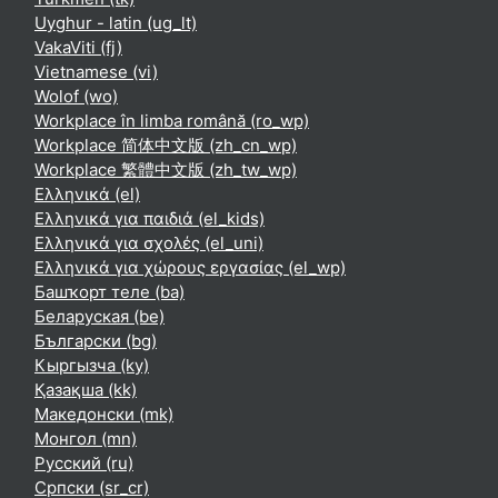
Uyghur - latin ‎(ug_lt)‎
VakaViti ‎(fj)‎
Vietnamese ‎(vi)‎
Wolof ‎(wo)‎
Workplace în limba română ‎(ro_wp)‎
Workplace 简体中文版 ‎(zh_cn_wp)‎
Workplace 繁體中文版 ‎(zh_tw_wp)‎
Ελληνικά ‎(el)‎
Ελληνικά για παιδιά ‎(el_kids)‎
Ελληνικά για σχολές ‎(el_uni)‎
Ελληνικά για χώρους εργασίας ‎(el_wp)‎
Башҡорт теле ‎(ba)‎
Беларуская ‎(be)‎
Български ‎(bg)‎
Кыргызча ‎(ky)‎
Қазақша ‎(kk)‎
Македонски ‎(mk)‎
Монгол ‎(mn)‎
Русский ‎(ru)‎
Српски ‎(sr_cr)‎