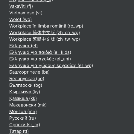
VakaViti ‎(fj)‎
Vietnamese ‎(vi)‎
Wolof ‎(wo)‎
Workplace în limba română ‎(ro_wp)‎
Workplace 简体中文版 ‎(zh_cn_wp)‎
Workplace 繁體中文版 ‎(zh_tw_wp)‎
Ελληνικά ‎(el)‎
Ελληνικά για παιδιά ‎(el_kids)‎
Ελληνικά για σχολές ‎(el_uni)‎
Ελληνικά για χώρους εργασίας ‎(el_wp)‎
Башҡорт теле ‎(ba)‎
Беларуская ‎(be)‎
Български ‎(bg)‎
Кыргызча ‎(ky)‎
Қазақша ‎(kk)‎
Македонски ‎(mk)‎
Монгол ‎(mn)‎
Русский ‎(ru)‎
Српски ‎(sr_cr)‎
Татар ‎(tt)‎