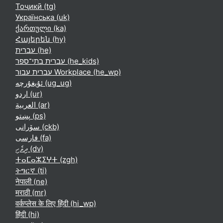
Тоҷикӣ ‎(tg)‎
Українська ‎(uk)‎
ქართული ‎(ka)‎
Հայերեն ‎(hy)‎
עברית ‎(he)‎
עברית בתי־ספר ‎(he_kids)‎
עברית עבור Workplace ‎(he_wp)‎
ئۇيغۇرچە ‎(ug_ug)‎
اردو ‎(ur)‎
العربية ‎(ar)‎
پښتو ‎(ps)‎
سۆرانی ‎(ckb)‎
فارسی ‎(fa)‎
ދިވެހި ‎(dv)‎
ⵜⴰⵎⴰⵣⵉⵖⵜ ‎(zgh)‎
ትግርኛ ‎(ti)‎
नेपाली ‎(ne)‎
मराठी ‎(mr)‎
वर्कप्लेस के लिए हिंदी ‎(hi_wp)‎
हिंदी ‎(hi)‎