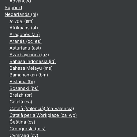
Advanced
Support
Nederlands ‎(nl)‎
አማርኛ ‎(am)‎
Afrikaans ‎(af)‎
Aragonés ‎(an)‎
Aranés ‎(oc_es)‎
Asturianu ‎(ast)‎
Azərbaycanca ‎(az)‎
Bahasa Indonesia ‎(id)‎
Bahasa Melayu ‎(ms)‎
Bamanankan ‎(bm)‎
Bislama ‎(bi)‎
Bosanski ‎(bs)‎
Breizh ‎(br)‎
Català ‎(ca)‎
Català (Valencià) ‎(ca_valencia)‎
Català per a Workplace ‎(ca_wp)‎
Čeština ‎(cs)‎
Crnogorski ‎(mis)‎
Cymraeg ‎(cy)‎