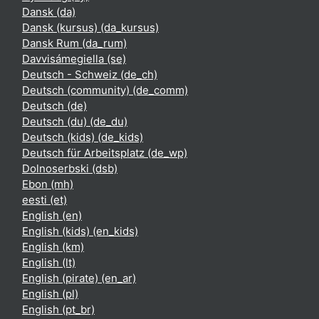
Dansk ‎(da)‎
Dansk (kursus) ‎(da_kursus)‎
Dansk Rum ‎(da_rum)‎
Davvisámegiella ‎(se)‎
Deutsch - Schweiz ‎(de_ch)‎
Deutsch (community) ‎(de_comm)‎
Deutsch ‎(de)‎
Deutsch (du) ‎(de_du)‎
Deutsch (kids) ‎(de_kids)‎
Deutsch für Arbeitsplatz ‎(de_wp)‎
Dolnoserbski ‎(dsb)‎
Ebon ‎(mh)‎
eesti ‎(et)‎
English ‎(en)‎
English (kids) ‎(en_kids)‎
English ‎(km)‎
English ‎(lt)‎
English (pirate) ‎(en_ar)‎
English ‎(pl)‎
English ‎(pt_br)‎