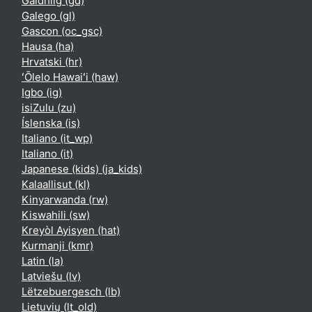
Gàidhlig ‎(gd)‎
Galego ‎(gl)‎
Gascon ‎(oc_gsc)‎
Hausa ‎(ha)‎
Hrvatski ‎(hr)‎
ʻŌlelo Hawaiʻi ‎(haw)‎
Igbo ‎(ig)‎
isiZulu ‎(zu)‎
Íslenska ‎(is)‎
Italiano ‎(it_wp)‎
Italiano ‎(it)‎
Japanese (kids) ‎(ja_kids)‎
Kalaallisut ‎(kl)‎
Kinyarwanda ‎(rw)‎
Kiswahili ‎(sw)‎
Kreyòl Ayisyen ‎(hat)‎
Kurmanji ‎(kmr)‎
Latin ‎(la)‎
Latviešu ‎(lv)‎
Lëtzebuergesch ‎(lb)‎
Lietuvių ‎(lt_old)‎