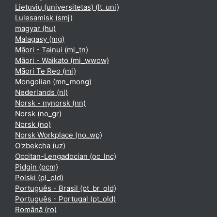
Lietuvių (universitetas) ‎(lt_uni)‎
Lulesamisk ‎(smj)‎
magyar ‎(hu)‎
Malagasy ‎(mg)‎
Māori - Tainui ‎(mi_tn)‎
Māori - Waikato ‎(mi_wwow)‎
Māori Te Reo ‎(mi)‎
Mongolian ‎(mn_mong)‎
Nederlands ‎(nl)‎
Norsk - nynorsk ‎(nn)‎
Norsk ‎(no_gr)‎
Norsk ‎(no)‎
Norsk Workplace ‎(no_wp)‎
O'zbekcha ‎(uz)‎
Occitan-Lengadocian ‎(oc_lnc)‎
Pidgin ‎(pcm)‎
Polski ‎(pl_old)‎
Português - Brasil ‎(pt_br_old)‎
Português - Portugal ‎(pt_old)‎
Română ‎(ro)‎