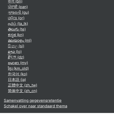
বাংলা ‎(bn)‎
ਪੰਜਾਬੀ ‎(pan)‎
ગુજરાતી ‎(gu)‎
ଓଡ଼ିଆ ‎(or)‎
தமிழ் ‎(ta_lk)‎
తెలుగు ‎(te)‎
ಕನ್ನಡ ‎(kn)‎
മലയാളം ‎(ml)‎
සිංහල ‎(si)‎
ລາວ ‎(lo)‎
རྫོང་ཁ ‎(dz)‎
ဗမာစာ ‎(my)‎
ខ្មែរ ‎(km_old)‎
한국어 ‎(ko)‎
日本語 ‎(ja)‎
正體中文 ‎(zh_tw)‎
简体中文 ‎(zh_cn)‎
Samenvatting gegevensretentie
Schakel over naar standaard thema