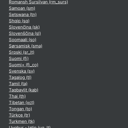
Romansh Sursilvan ‎(rm_surs)‎
Samoan ‎(sm)‎
Setswana ‎(tn)‎
Shqip ‎(sq)‎
Slovenčina ‎(sk)‎
Slovenščina ‎(sl)‎
Soomaali ‎(so)‎
Sørsamisk ‎(sma)‎
Srpski ‎(sr_lt)‎
Suomi ‎(fi)‎
Suomi+ ‎(fi_co)‎
Svenska ‎(sv)‎
Tagalog ‎(tl)‎
Tamil ‎(ta)‎
Taqbaylit ‎(kab)‎
Thai ‎(th)‎
Tibetan ‎(xct)‎
Tongan ‎(to)‎
Türkçe ‎(tr)‎
Turkmen ‎(tk)‎
Uyghur - latin ‎(ug_lt)‎