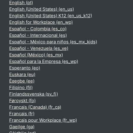
English ‎(pt)‎
English (United States) ‎(en_us)‎
English (United States) K12 ‎(en_us_k12)‎
English for Workplace ‎(en_wp)‎
Español - Colombia ‎(es_co)‎
Español - Internacional ‎(es)‎
Español - México para niños ‎(es_mx_kids)‎
Español - Venezuela ‎(es_ve)‎
Español (México) ‎(es_mx)‎
Español para la Empresa ‎(es_wp)‎
Esperanto ‎(eo)‎
Euskara ‎(eu)‎
Èʋegbe ‎(ee)‎
Filipino ‎(fil)‎
Finlandssvenska ‎(sv_fi)‎
Føroyskt ‎(fo)‎
Français (Canada) ‎(fr_ca)‎
Français ‎(fr)‎
Français pour Workplace ‎(fr_wp)‎
Gaeilge ‎(ga)‎