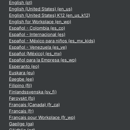
English ‎(pt)‎
English (United States) ‎(en_us)‎
English (United States) K12 ‎(en_us_k12)‎
English for Workplace ‎(en_wp)‎
Español - Colombia ‎(es_co)‎
Español - Internacional ‎(es)‎
Español - México para niños ‎(es_mx_kids)‎
Español - Venezuela ‎(es_ve)‎
Español (México) ‎(es_mx)‎
Español para la Empresa ‎(es_wp)‎
Esperanto ‎(eo)‎
Euskara ‎(eu)‎
Èʋegbe ‎(ee)‎
Filipino ‎(fil)‎
Finlandssvenska ‎(sv_fi)‎
Føroyskt ‎(fo)‎
Français (Canada) ‎(fr_ca)‎
Français ‎(fr)‎
Français pour Workplace ‎(fr_wp)‎
Gaeilge ‎(ga)‎