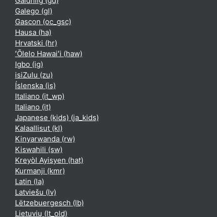
Gàidhlig ‎(gd)‎
Galego ‎(gl)‎
Gascon ‎(oc_gsc)‎
Hausa ‎(ha)‎
Hrvatski ‎(hr)‎
ʻŌlelo Hawaiʻi ‎(haw)‎
Igbo ‎(ig)‎
isiZulu ‎(zu)‎
Íslenska ‎(is)‎
Italiano ‎(it_wp)‎
Italiano ‎(it)‎
Japanese (kids) ‎(ja_kids)‎
Kalaallisut ‎(kl)‎
Kinyarwanda ‎(rw)‎
Kiswahili ‎(sw)‎
Kreyòl Ayisyen ‎(hat)‎
Kurmanji ‎(kmr)‎
Latin ‎(la)‎
Latviešu ‎(lv)‎
Lëtzebuergesch ‎(lb)‎
Lietuvių ‎(lt_old)‎