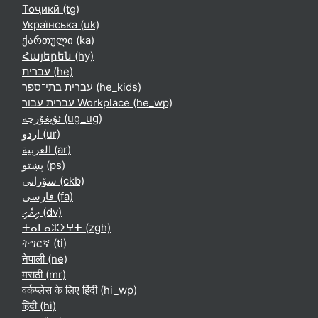
Тоҷикӣ ‎(tg)‎
Українська ‎(uk)‎
ქართული ‎(ka)‎
Հայերեն ‎(hy)‎
עברית ‎(he)‎
עברית בתי־ספר ‎(he_kids)‎
עברית עבור Workplace ‎(he_wp)‎
ئۇيغۇرچە ‎(ug_ug)‎
اردو ‎(ur)‎
العربية ‎(ar)‎
پښتو ‎(ps)‎
سۆرانی ‎(ckb)‎
فارسی ‎(fa)‎
ދިވެހި ‎(dv)‎
ⵜⴰⵎⴰⵣⵉⵖⵜ ‎(zgh)‎
ትግርኛ ‎(ti)‎
नेपाली ‎(ne)‎
मराठी ‎(mr)‎
वर्कप्लेस के लिए हिंदी ‎(hi_wp)‎
हिंदी ‎(hi)‎