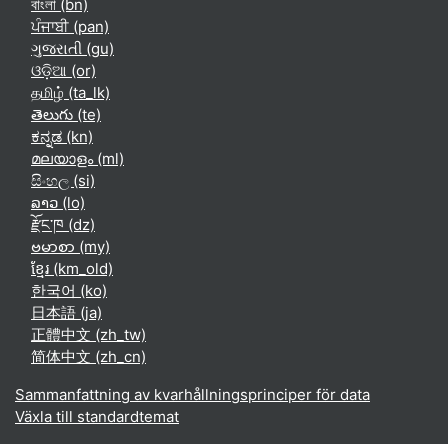
বাংলা ‎(bn)‎
ਪੰਜਾਬੀ ‎(pan)‎
ગુજરાતી ‎(gu)‎
ଓଡ଼ିଆ ‎(or)‎
தமிழ் ‎(ta_lk)‎
తెలుగు ‎(te)‎
ಕನ್ನಡ ‎(kn)‎
മലയാളം ‎(ml)‎
සිංහල ‎(si)‎
ລາວ ‎(lo)‎
རྫོང་ཁ ‎(dz)‎
ဗမာစာ ‎(my)‎
ខ្មែរ ‎(km_old)‎
한국어 ‎(ko)‎
日本語 ‎(ja)‎
正體中文 ‎(zh_tw)‎
简体中文 ‎(zh_cn)‎
Sammanfattning av kvarhållningsprinciper för data
Växla till standardtemat