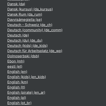
Dansk ‎(da)‎
Dansk (kursus) ‎(da_kursus)‎
Dansk Rum ‎(da_rum)‎
Davvisámegiella ‎(se)‎
Deutsch - Schweiz ‎(de_ch)‎
Deutsch (community) ‎(de_comm)‎
Deutsch ‎(de)‎
Deutsch (du) ‎(de_du)‎
Deutsch (kids) ‎(de_kids)‎
Deutsch für Arbeitsplatz ‎(de_wp)‎
Dolnoserbski ‎(dsb)‎
Ebon ‎(mh)‎
eesti ‎(et)‎
English ‎(en)‎
English (kids) ‎(en_kids)‎
English ‎(km)‎
English ‎(lt)‎
English (pirate) ‎(en_ar)‎
English ‎(pl)‎
English ‎(pt_br)‎