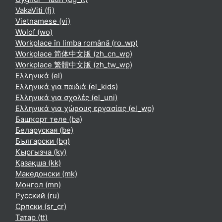
VakaViti ‎(fj)‎
Vietnamese ‎(vi)‎
Wolof ‎(wo)‎
Workplace în limba română ‎(ro_wp)‎
Workplace 简体中文版 ‎(zh_cn_wp)‎
Workplace 繁體中文版 ‎(zh_tw_wp)‎
Ελληνικά ‎(el)‎
Ελληνικά για παιδιά ‎(el_kids)‎
Ελληνικά για σχολές ‎(el_uni)‎
Ελληνικά για χώρους εργασίας ‎(el_wp)‎
Башҡорт теле ‎(ba)‎
Беларуская ‎(be)‎
Български ‎(bg)‎
Кыргызча ‎(ky)‎
Қазақша ‎(kk)‎
Македонски ‎(mk)‎
Монгол ‎(mn)‎
Русский ‎(ru)‎
Српски ‎(sr_cr)‎
Татар ‎(tt)‎