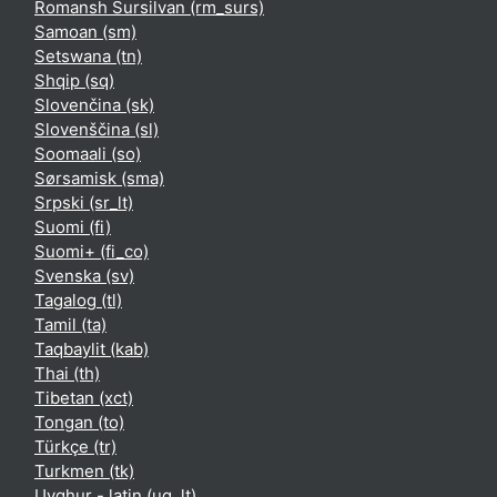
Romansh Sursilvan ‎(rm_surs)‎
Samoan ‎(sm)‎
Setswana ‎(tn)‎
Shqip ‎(sq)‎
Slovenčina ‎(sk)‎
Slovenščina ‎(sl)‎
Soomaali ‎(so)‎
Sørsamisk ‎(sma)‎
Srpski ‎(sr_lt)‎
Suomi ‎(fi)‎
Suomi+ ‎(fi_co)‎
Svenska ‎(sv)‎
Tagalog ‎(tl)‎
Tamil ‎(ta)‎
Taqbaylit ‎(kab)‎
Thai ‎(th)‎
Tibetan ‎(xct)‎
Tongan ‎(to)‎
Türkçe ‎(tr)‎
Turkmen ‎(tk)‎
Uyghur - latin ‎(ug_lt)‎