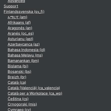
Advanced
Support
Finlandssvenska ‎(sv_fi)‎
አማርኛ ‎(am)‎
Afrikaans ‎(af)‎
Aragonés ‎(an)‎
Aranés ‎(oc_es)‎
Asturianu ‎(ast)‎
Azərbaycanca ‎(az)‎
Bahasa Indonesia ‎(id)‎
Bahasa Melayu ‎(ms)‎
Bamanankan ‎(bm)‎
Bislama ‎(bi)‎
Bosanski ‎(bs)‎
Breizh ‎(br)‎
Català ‎(ca)‎
Català (Valencià) ‎(ca_valencia)‎
Català per a Workplace ‎(ca_wp)‎
Čeština ‎(cs)‎
Crnogorski ‎(mis)‎
Cymraeg ‎(cy)‎