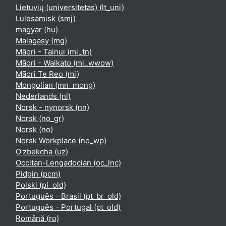
Lietuvių (universitetas) ‎(lt_uni)‎
Lulesamisk ‎(smj)‎
magyar ‎(hu)‎
Malagasy ‎(mg)‎
Māori - Tainui ‎(mi_tn)‎
Māori - Waikato ‎(mi_wwow)‎
Māori Te Reo ‎(mi)‎
Mongolian ‎(mn_mong)‎
Nederlands ‎(nl)‎
Norsk - nynorsk ‎(nn)‎
Norsk ‎(no_gr)‎
Norsk ‎(no)‎
Norsk Workplace ‎(no_wp)‎
O'zbekcha ‎(uz)‎
Occitan-Lengadocian ‎(oc_lnc)‎
Pidgin ‎(pcm)‎
Polski ‎(pl_old)‎
Português - Brasil ‎(pt_br_old)‎
Português - Portugal ‎(pt_old)‎
Română ‎(ro)‎