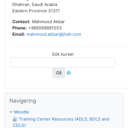
Dhahran, Saudi Arabia
Eastern Province 31311
Contact:
Mahmood Akbar
Phone:
+966569881553
Email:
mahmood.akbar@jhah.com
Sök kurser
Gå
Hoppa över Navigering
Navigering
Moodle
Training Center Resources (ADLS, BDLS and
CDLS)