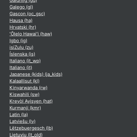
Gàidhlig ‎(gd)‎
Galego ‎(gl)‎
Gascon ‎(oc_gsc)‎
Hausa ‎(ha)‎
Hrvatski ‎(hr)‎
ʻŌlelo Hawaiʻi ‎(haw)‎
Igbo ‎(ig)‎
isiZulu ‎(zu)‎
Íslenska ‎(is)‎
Italiano ‎(it_wp)‎
Italiano ‎(it)‎
Japanese (kids) ‎(ja_kids)‎
Kalaallisut ‎(kl)‎
Kinyarwanda ‎(rw)‎
Kiswahili ‎(sw)‎
Kreyòl Ayisyen ‎(hat)‎
Kurmanji ‎(kmr)‎
Latin ‎(la)‎
Latviešu ‎(lv)‎
Lëtzebuergesch ‎(lb)‎
Lietuvių ‎(lt_old)‎