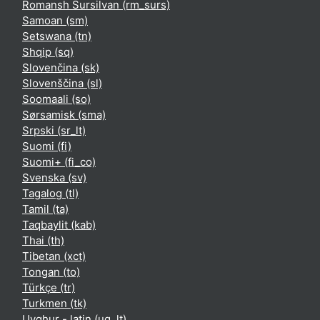
Romansh Sursilvan ‎(rm_surs)‎
Samoan ‎(sm)‎
Setswana ‎(tn)‎
Shqip ‎(sq)‎
Slovenčina ‎(sk)‎
Slovenščina ‎(sl)‎
Soomaali ‎(so)‎
Sørsamisk ‎(sma)‎
Srpski ‎(sr_lt)‎
Suomi ‎(fi)‎
Suomi+ ‎(fi_co)‎
Svenska ‎(sv)‎
Tagalog ‎(tl)‎
Tamil ‎(ta)‎
Taqbaylit ‎(kab)‎
Thai ‎(th)‎
Tibetan ‎(xct)‎
Tongan ‎(to)‎
Türkçe ‎(tr)‎
Turkmen ‎(tk)‎
Uyghur - latin ‎(ug_lt)‎