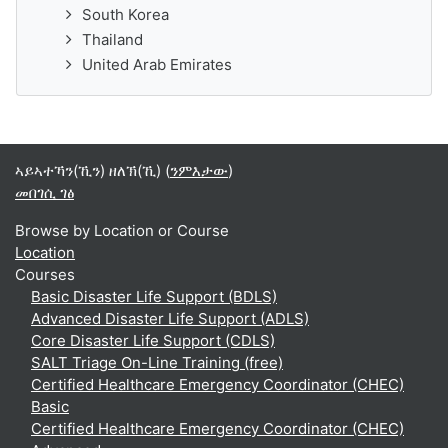
South Korea
Thailand
United Arab Emirates
ኣይኣተኻን(ኺን) ዘለኽ(ኺ) (
ንምእታው
)
መበገሲ ገፅ
Browse by Location or Course
Location
Courses
Basic Disaster Life Support (BDLS)
Advanced Disaster Life Support (ADLS)
Core Disaster Life Support (CDLS)
SALT Triage On-Line Training (free)
Certified Healthcare Emergency Coordinator (CHEC)
Basic
Certified Healthcare Emergency Coordinator (CHEC)