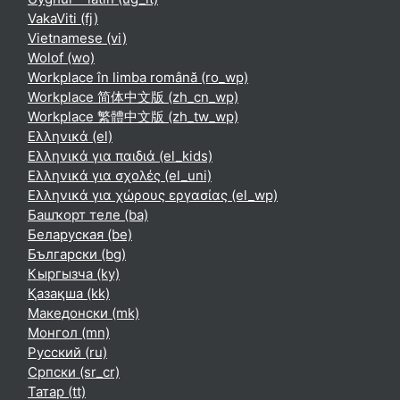
VakaViti ‎(fj)‎
Vietnamese ‎(vi)‎
Wolof ‎(wo)‎
Workplace în limba română ‎(ro_wp)‎
Workplace 简体中文版 ‎(zh_cn_wp)‎
Workplace 繁體中文版 ‎(zh_tw_wp)‎
Ελληνικά ‎(el)‎
Ελληνικά για παιδιά ‎(el_kids)‎
Ελληνικά για σχολές ‎(el_uni)‎
Ελληνικά για χώρους εργασίας ‎(el_wp)‎
Башҡорт теле ‎(ba)‎
Беларуская ‎(be)‎
Български ‎(bg)‎
Кыргызча ‎(ky)‎
Қазақша ‎(kk)‎
Македонски ‎(mk)‎
Монгол ‎(mn)‎
Русский ‎(ru)‎
Српски ‎(sr_cr)‎
Татар ‎(tt)‎