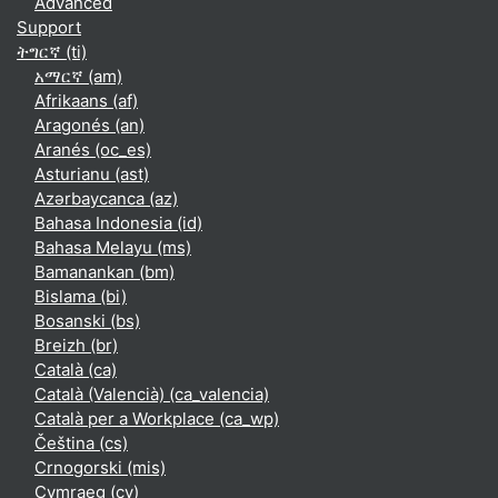
Advanced
Support
ትግርኛ ‎(ti)‎
አማርኛ ‎(am)‎
Afrikaans ‎(af)‎
Aragonés ‎(an)‎
Aranés ‎(oc_es)‎
Asturianu ‎(ast)‎
Azərbaycanca ‎(az)‎
Bahasa Indonesia ‎(id)‎
Bahasa Melayu ‎(ms)‎
Bamanankan ‎(bm)‎
Bislama ‎(bi)‎
Bosanski ‎(bs)‎
Breizh ‎(br)‎
Català ‎(ca)‎
Català (Valencià) ‎(ca_valencia)‎
Català per a Workplace ‎(ca_wp)‎
Čeština ‎(cs)‎
Crnogorski ‎(mis)‎
Cymraeg ‎(cy)‎