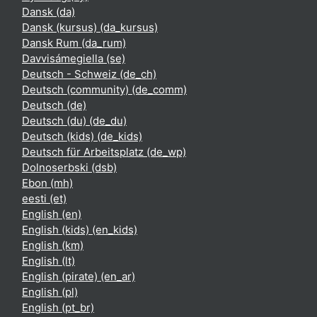
Dansk ‎(da)‎
Dansk (kursus) ‎(da_kursus)‎
Dansk Rum ‎(da_rum)‎
Davvisámegiella ‎(se)‎
Deutsch - Schweiz ‎(de_ch)‎
Deutsch (community) ‎(de_comm)‎
Deutsch ‎(de)‎
Deutsch (du) ‎(de_du)‎
Deutsch (kids) ‎(de_kids)‎
Deutsch für Arbeitsplatz ‎(de_wp)‎
Dolnoserbski ‎(dsb)‎
Ebon ‎(mh)‎
eesti ‎(et)‎
English ‎(en)‎
English (kids) ‎(en_kids)‎
English ‎(km)‎
English ‎(lt)‎
English (pirate) ‎(en_ar)‎
English ‎(pl)‎
English ‎(pt_br)‎