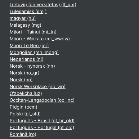
Lietuvių (universitetas) ‎(lt_uni)‎
Lulesamisk ‎(smj)‎
magyar ‎(hu)‎
Malagasy ‎(mg)‎
Māori - Tainui ‎(mi_tn)‎
Māori - Waikato ‎(mi_wwow)‎
Māori Te Reo ‎(mi)‎
Mongolian ‎(mn_mong)‎
Nederlands ‎(nl)‎
Norsk - nynorsk ‎(nn)‎
Norsk ‎(no_gr)‎
Norsk ‎(no)‎
Norsk Workplace ‎(no_wp)‎
O'zbekcha ‎(uz)‎
Occitan-Lengadocian ‎(oc_lnc)‎
Pidgin ‎(pcm)‎
Polski ‎(pl_old)‎
Português - Brasil ‎(pt_br_old)‎
Português - Portugal ‎(pt_old)‎
Română ‎(ro)‎