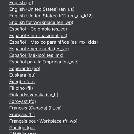
English ‎(pt)‎
English (United States) ‎(en_us)‎
English (United States) K12 ‎(en_us_k12)‎
English for Workplace ‎(en_wp)‎
Español - Colombia ‎(es_co)‎
Español - Internacional ‎(es)‎
Español - México para niños ‎(es_mx_kids)‎
Español - Venezuela ‎(es_ve)‎
Español (México) ‎(es_mx)‎
Español para la Empresa ‎(es_wp)‎
Esperanto ‎(eo)‎
Euskara ‎(eu)‎
Èʋegbe ‎(ee)‎
Filipino ‎(fil)‎
Finlandssvenska ‎(sv_fi)‎
Føroyskt ‎(fo)‎
Français (Canada) ‎(fr_ca)‎
Français ‎(fr)‎
Français pour Workplace ‎(fr_wp)‎
Gaeilge ‎(ga)‎