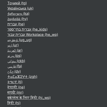
Тоҷикӣ ‎(tg)‎
Українська ‎(uk)‎
ქართული ‎(ka)‎
Հայերեն ‎(hy)‎
עברית ‎(he)‎
עברית בתי־ספר ‎(he_kids)‎
עברית עבור Workplace ‎(he_wp)‎
ئۇيغۇرچە ‎(ug_ug)‎
اردو ‎(ur)‎
العربية ‎(ar)‎
پښتو ‎(ps)‎
سۆرانی ‎(ckb)‎
فارسی ‎(fa)‎
ދިވެހި ‎(dv)‎
ⵜⴰⵎⴰⵣⵉⵖⵜ ‎(zgh)‎
ትግርኛ ‎(ti)‎
नेपाली ‎(ne)‎
मराठी ‎(mr)‎
वर्कप्लेस के लिए हिंदी ‎(hi_wp)‎
हिंदी ‎(hi)‎