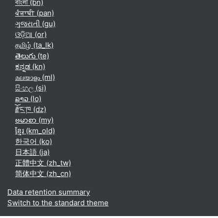
বাংলা ‎(bn)‎
ਪੰਜਾਬੀ ‎(pan)‎
ગુજરાતી ‎(gu)‎
ଓଡ଼ିଆ ‎(or)‎
தமிழ் ‎(ta_lk)‎
తెలుగు ‎(te)‎
ಕನ್ನಡ ‎(kn)‎
മലയാളം ‎(ml)‎
සිංහල ‎(si)‎
ລາວ ‎(lo)‎
རྫོང་ཁ ‎(dz)‎
ဗမာစာ ‎(my)‎
ខ្មែរ ‎(km_old)‎
한국어 ‎(ko)‎
日本語 ‎(ja)‎
正體中文 ‎(zh_tw)‎
简体中文 ‎(zh_cn)‎
Data retention summary
Switch to the standard theme