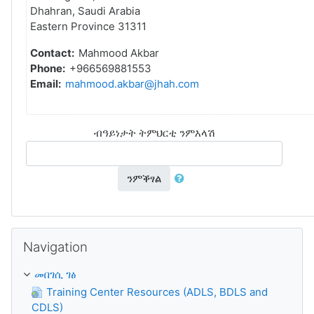
Dhahran, Saudi Arabia
Eastern Province 31311
Contact:
Mahmood Akbar
Phone:
+966569881553
Email:
mahmood.akbar@jhah.com
ብዓይነታት ትምህርቲ ንምእላሽ
ንምቕፃል
ንምንጣር Navigation
Navigation
መበገሲ ገፅ
Training Center Resources (ADLS, BDLS and
CDLS)