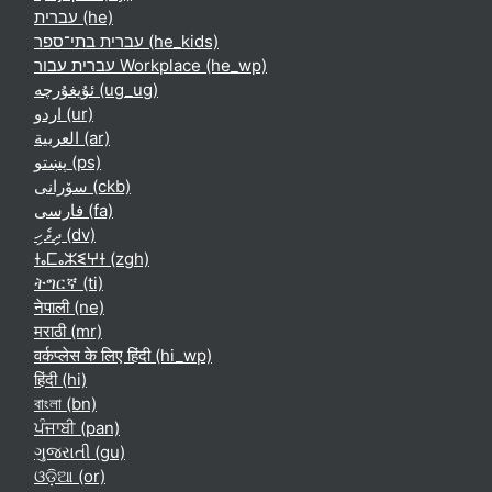
עברית ‎(he)‎
עברית בתי־ספר ‎(he_kids)‎
עברית עבור Workplace ‎(he_wp)‎
ئۇيغۇرچە ‎(ug_ug)‎
اردو ‎(ur)‎
العربية ‎(ar)‎
پښتو ‎(ps)‎
سۆرانی ‎(ckb)‎
فارسی ‎(fa)‎
ދިވެހި ‎(dv)‎
ⵜⴰⵎⴰⵣⵉⵖⵜ ‎(zgh)‎
ትግርኛ ‎(ti)‎
नेपाली ‎(ne)‎
मराठी ‎(mr)‎
वर्कप्लेस के लिए हिंदी ‎(hi_wp)‎
हिंदी ‎(hi)‎
বাংলা ‎(bn)‎
ਪੰਜਾਬੀ ‎(pan)‎
ગુજરાતી ‎(gu)‎
ଓଡ଼ିଆ ‎(or)‎