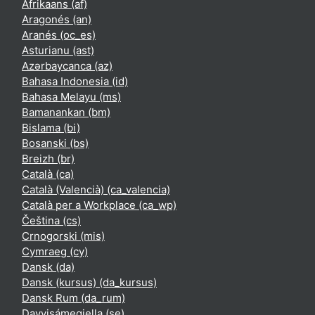
Afrikaans ‎(af)‎
Aragonés ‎(an)‎
Aranés ‎(oc_es)‎
Asturianu ‎(ast)‎
Azərbaycanca ‎(az)‎
Bahasa Indonesia ‎(id)‎
Bahasa Melayu ‎(ms)‎
Bamanankan ‎(bm)‎
Bislama ‎(bi)‎
Bosanski ‎(bs)‎
Breizh ‎(br)‎
Català ‎(ca)‎
Català (Valencià) ‎(ca_valencia)‎
Català per a Workplace ‎(ca_wp)‎
Čeština ‎(cs)‎
Crnogorski ‎(mis)‎
Cymraeg ‎(cy)‎
Dansk ‎(da)‎
Dansk (kursus) ‎(da_kursus)‎
Dansk Rum ‎(da_rum)‎
Davvisámegiella ‎(se)‎