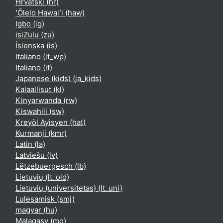
Hrvatski ‎(hr)‎
ʻŌlelo Hawaiʻi ‎(haw)‎
Igbo ‎(ig)‎
isiZulu ‎(zu)‎
Íslenska ‎(is)‎
Italiano ‎(it_wp)‎
Italiano ‎(it)‎
Japanese (kids) ‎(ja_kids)‎
Kalaallisut ‎(kl)‎
Kinyarwanda ‎(rw)‎
Kiswahili ‎(sw)‎
Kreyòl Ayisyen ‎(hat)‎
Kurmanji ‎(kmr)‎
Latin ‎(la)‎
Latviešu ‎(lv)‎
Lëtzebuergesch ‎(lb)‎
Lietuvių ‎(lt_old)‎
Lietuvių (universitetas) ‎(lt_uni)‎
Lulesamisk ‎(smj)‎
magyar ‎(hu)‎
Malagasy ‎(mg)‎