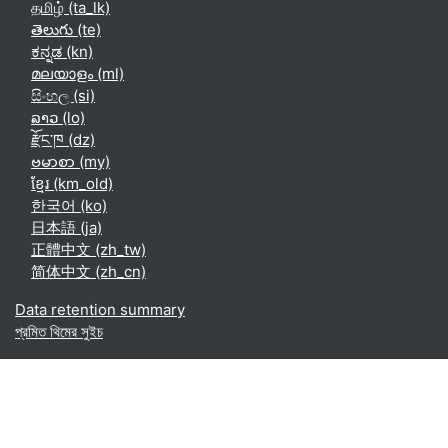
தமிழ் ‎(ta_lk)‎
తెలుగు ‎(te)‎
ಕನ್ನಡ ‎(kn)‎
മലയാളം ‎(ml)‎
සිංහල ‎(si)‎
ລາວ ‎(lo)‎
རྫོང་ཁ ‎(dz)‎
ဗမာစာ ‎(my)‎
ខ្មែរ ‎(km_old)‎
한국어 ‎(ko)‎
日本語 ‎(ja)‎
正體中文 ‎(zh_tw)‎
简体中文 ‎(zh_cn)‎
Data retention summary
প্রমিত থিমের সুইচ