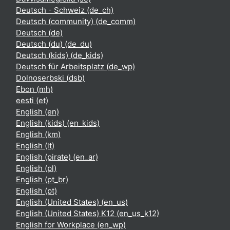
Deutsch - Schweiz ‎(de_ch)‎
Deutsch (community) ‎(de_comm)‎
Deutsch ‎(de)‎
Deutsch (du) ‎(de_du)‎
Deutsch (kids) ‎(de_kids)‎
Deutsch für Arbeitsplatz ‎(de_wp)‎
Dolnoserbski ‎(dsb)‎
Ebon ‎(mh)‎
eesti ‎(et)‎
English ‎(en)‎
English (kids) ‎(en_kids)‎
English ‎(km)‎
English ‎(lt)‎
English (pirate) ‎(en_ar)‎
English ‎(pl)‎
English ‎(pt_br)‎
English ‎(pt)‎
English (United States) ‎(en_us)‎
English (United States) K12 ‎(en_us_k12)‎
English for Workplace ‎(en_wp)‎