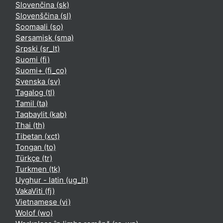
Slovenčina ‎(sk)‎
Slovenščina ‎(sl)‎
Soomaali ‎(so)‎
Sørsamisk ‎(sma)‎
Srpski ‎(sr_lt)‎
Suomi ‎(fi)‎
Suomi+ ‎(fi_co)‎
Svenska ‎(sv)‎
Tagalog ‎(tl)‎
Tamil ‎(ta)‎
Taqbaylit ‎(kab)‎
Thai ‎(th)‎
Tibetan ‎(xct)‎
Tongan ‎(to)‎
Türkçe ‎(tr)‎
Turkmen ‎(tk)‎
Uyghur - latin ‎(ug_lt)‎
VakaViti ‎(fj)‎
Vietnamese ‎(vi)‎
Wolof ‎(wo)‎