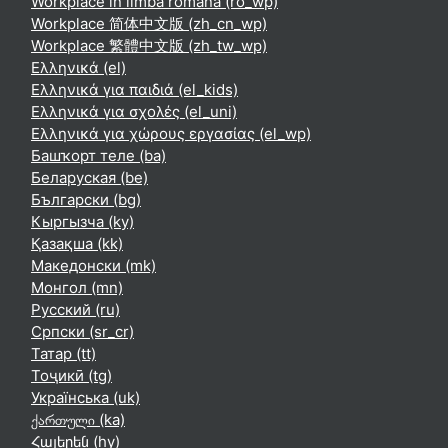
Workplace în limba română ‎(ro_wp)‎
Workplace 简体中文版 ‎(zh_cn_wp)‎
Workplace 繁體中文版 ‎(zh_tw_wp)‎
Ελληνικά ‎(el)‎
Ελληνικά για παιδιά ‎(el_kids)‎
Ελληνικά για σχολές ‎(el_uni)‎
Ελληνικά για χώρους εργασίας ‎(el_wp)‎
Башҡорт теле ‎(ba)‎
Беларуская ‎(be)‎
Български ‎(bg)‎
Кыргызча ‎(ky)‎
Қазақша ‎(kk)‎
Македонски ‎(mk)‎
Монгол ‎(mn)‎
Русский ‎(ru)‎
Српски ‎(sr_cr)‎
Татар ‎(tt)‎
Тоҷикӣ ‎(tg)‎
Українська ‎(uk)‎
ქართული ‎(ka)‎
Հայերեն ‎(hy)‎