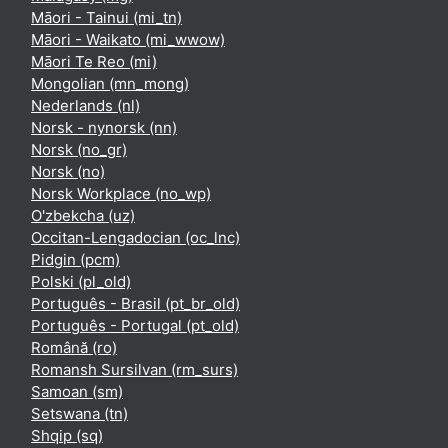
Māori - Tainui ‎(mi_tn)‎
Māori - Waikato ‎(mi_wwow)‎
Māori Te Reo ‎(mi)‎
Mongolian ‎(mn_mong)‎
Nederlands ‎(nl)‎
Norsk - nynorsk ‎(nn)‎
Norsk ‎(no_gr)‎
Norsk ‎(no)‎
Norsk Workplace ‎(no_wp)‎
O'zbekcha ‎(uz)‎
Occitan-Lengadocian ‎(oc_lnc)‎
Pidgin ‎(pcm)‎
Polski ‎(pl_old)‎
Português - Brasil ‎(pt_br_old)‎
Português - Portugal ‎(pt_old)‎
Română ‎(ro)‎
Romansh Sursilvan ‎(rm_surs)‎
Samoan ‎(sm)‎
Setswana ‎(tn)‎
Shqip ‎(sq)‎