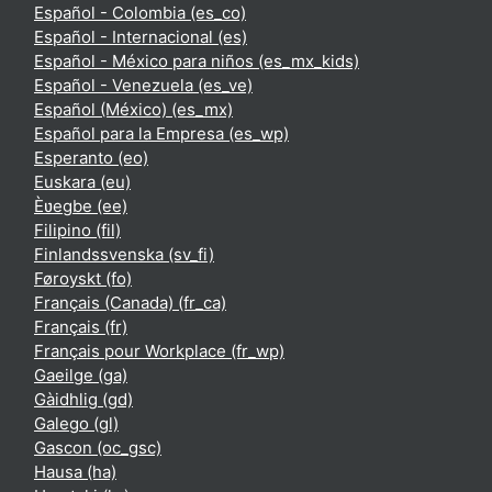
Español - Colombia ‎(es_co)‎
Español - Internacional ‎(es)‎
Español - México para niños ‎(es_mx_kids)‎
Español - Venezuela ‎(es_ve)‎
Español (México) ‎(es_mx)‎
Español para la Empresa ‎(es_wp)‎
Esperanto ‎(eo)‎
Euskara ‎(eu)‎
Èʋegbe ‎(ee)‎
Filipino ‎(fil)‎
Finlandssvenska ‎(sv_fi)‎
Føroyskt ‎(fo)‎
Français (Canada) ‎(fr_ca)‎
Français ‎(fr)‎
Français pour Workplace ‎(fr_wp)‎
Gaeilge ‎(ga)‎
Gàidhlig ‎(gd)‎
Galego ‎(gl)‎
Gascon ‎(oc_gsc)‎
Hausa ‎(ha)‎