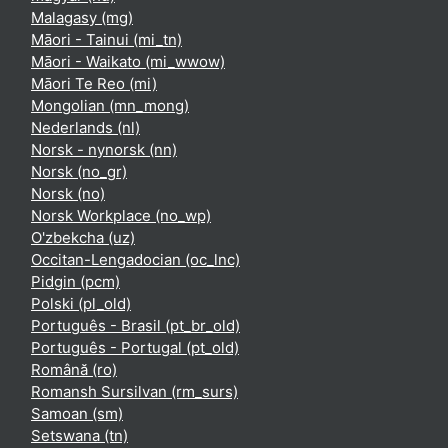
Malagasy ‎(mg)‎
Māori - Tainui ‎(mi_tn)‎
Māori - Waikato ‎(mi_wwow)‎
Māori Te Reo ‎(mi)‎
Mongolian ‎(mn_mong)‎
Nederlands ‎(nl)‎
Norsk - nynorsk ‎(nn)‎
Norsk ‎(no_gr)‎
Norsk ‎(no)‎
Norsk Workplace ‎(no_wp)‎
O'zbekcha ‎(uz)‎
Occitan-Lengadocian ‎(oc_lnc)‎
Pidgin ‎(pcm)‎
Polski ‎(pl_old)‎
Português - Brasil ‎(pt_br_old)‎
Português - Portugal ‎(pt_old)‎
Română ‎(ro)‎
Romansh Sursilvan ‎(rm_surs)‎
Samoan ‎(sm)‎
Setswana ‎(tn)‎