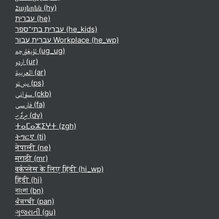
Հայերեն ‎(hy)‎
עברית ‎(he)‎
עברית בתי־ספר ‎(he_kids)‎
עברית עבור Workplace ‎(he_wp)‎
ئۇيغۇرچە ‎(ug_ug)‎
اردو ‎(ur)‎
العربية ‎(ar)‎
پښتو ‎(ps)‎
سۆرانی ‎(ckb)‎
فارسی ‎(fa)‎
ދިވެހި ‎(dv)‎
ⵜⴰⵎⴰⵣⵉⵖⵜ ‎(zgh)‎
ትግርኛ ‎(ti)‎
नेपाली ‎(ne)‎
मराठी ‎(mr)‎
वर्कप्लेस के लिए हिंदी ‎(hi_wp)‎
हिंदी ‎(hi)‎
বাংলা ‎(bn)‎
ਪੰਜਾਬੀ ‎(pan)‎
ગુજરાતી ‎(gu)‎