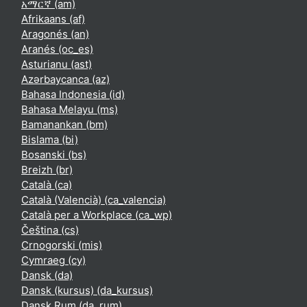
አማርኛ ‎(am)‎
Afrikaans ‎(af)‎
Aragonés ‎(an)‎
Aranés ‎(oc_es)‎
Asturianu ‎(ast)‎
Azərbaycanca ‎(az)‎
Bahasa Indonesia ‎(id)‎
Bahasa Melayu ‎(ms)‎
Bamanankan ‎(bm)‎
Bislama ‎(bi)‎
Bosanski ‎(bs)‎
Breizh ‎(br)‎
Català ‎(ca)‎
Català (Valencià) ‎(ca_valencia)‎
Català per a Workplace ‎(ca_wp)‎
Čeština ‎(cs)‎
Crnogorski ‎(mis)‎
Cymraeg ‎(cy)‎
Dansk ‎(da)‎
Dansk (kursus) ‎(da_kursus)‎
Dansk Rum ‎(da_rum)‎