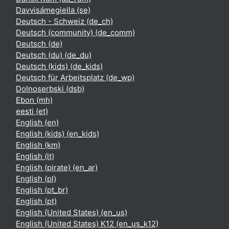
Davvisámegiella ‎(se)‎
Deutsch - Schweiz ‎(de_ch)‎
Deutsch (community) ‎(de_comm)‎
Deutsch ‎(de)‎
Deutsch (du) ‎(de_du)‎
Deutsch (kids) ‎(de_kids)‎
Deutsch für Arbeitsplatz ‎(de_wp)‎
Dolnoserbski ‎(dsb)‎
Ebon ‎(mh)‎
eesti ‎(et)‎
English ‎(en)‎
English (kids) ‎(en_kids)‎
English ‎(km)‎
English ‎(lt)‎
English (pirate) ‎(en_ar)‎
English ‎(pl)‎
English ‎(pt_br)‎
English ‎(pt)‎
English (United States) ‎(en_us)‎
English (United States) K12 ‎(en_us_k12)‎