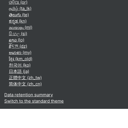
ଓଡ଼ିଆ ‎(or)‎
தமிழ் ‎(ta_lk)‎
తెలుగు ‎(te)‎
ಕನ್ನಡ ‎(kn)‎
മലയാളം ‎(ml)‎
සිංහල ‎(si)‎
ລາວ ‎(lo)‎
རྫོང་ཁ ‎(dz)‎
ဗမာစာ ‎(my)‎
ខ្មែរ ‎(km_old)‎
한국어 ‎(ko)‎
日本語 ‎(ja)‎
正體中文 ‎(zh_tw)‎
简体中文 ‎(zh_cn)‎
Data retention summary
Switch to the standard theme