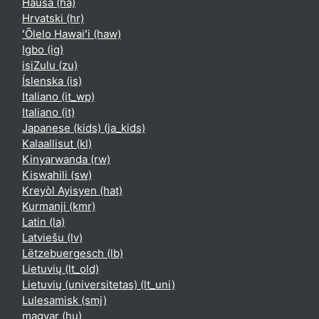
Hausa ‎(ha)‎
Hrvatski ‎(hr)‎
ʻŌlelo Hawaiʻi ‎(haw)‎
Igbo ‎(ig)‎
isiZulu ‎(zu)‎
Íslenska ‎(is)‎
Italiano ‎(it_wp)‎
Italiano ‎(it)‎
Japanese (kids) ‎(ja_kids)‎
Kalaallisut ‎(kl)‎
Kinyarwanda ‎(rw)‎
Kiswahili ‎(sw)‎
Kreyòl Ayisyen ‎(hat)‎
Kurmanji ‎(kmr)‎
Latin ‎(la)‎
Latviešu ‎(lv)‎
Lëtzebuergesch ‎(lb)‎
Lietuvių ‎(lt_old)‎
Lietuvių (universitetas) ‎(lt_uni)‎
Lulesamisk ‎(smj)‎
magyar ‎(hu)‎