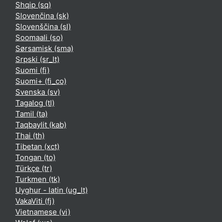
Shqip ‎(sq)‎
Slovenčina ‎(sk)‎
Slovenščina ‎(sl)‎
Soomaali ‎(so)‎
Sørsamisk ‎(sma)‎
Srpski ‎(sr_lt)‎
Suomi ‎(fi)‎
Suomi+ ‎(fi_co)‎
Svenska ‎(sv)‎
Tagalog ‎(tl)‎
Tamil ‎(ta)‎
Taqbaylit ‎(kab)‎
Thai ‎(th)‎
Tibetan ‎(xct)‎
Tongan ‎(to)‎
Türkçe ‎(tr)‎
Turkmen ‎(tk)‎
Uyghur - latin ‎(ug_lt)‎
VakaViti ‎(fj)‎
Vietnamese ‎(vi)‎