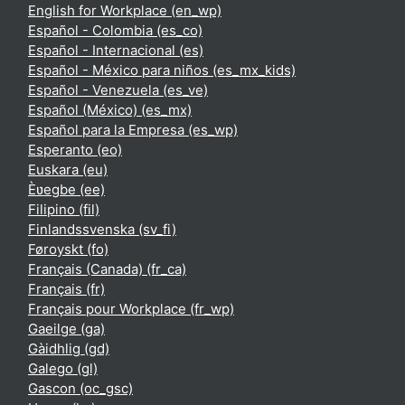
English for Workplace ‎(en_wp)‎
Español - Colombia ‎(es_co)‎
Español - Internacional ‎(es)‎
Español - México para niños ‎(es_mx_kids)‎
Español - Venezuela ‎(es_ve)‎
Español (México) ‎(es_mx)‎
Español para la Empresa ‎(es_wp)‎
Esperanto ‎(eo)‎
Euskara ‎(eu)‎
Èʋegbe ‎(ee)‎
Filipino ‎(fil)‎
Finlandssvenska ‎(sv_fi)‎
Føroyskt ‎(fo)‎
Français (Canada) ‎(fr_ca)‎
Français ‎(fr)‎
Français pour Workplace ‎(fr_wp)‎
Gaeilge ‎(ga)‎
Gàidhlig ‎(gd)‎
Galego ‎(gl)‎
Gascon ‎(oc_gsc)‎