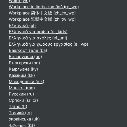
Wolof ‎(wo)‎
Workplace în limba română ‎(ro_wp)‎
Workplace 简体中文版 ‎(zh_cn_wp)‎
Workplace 繁體中文版 ‎(zh_tw_wp)‎
Ελληνικά ‎(el)‎
Ελληνικά για παιδιά ‎(el_kids)‎
Ελληνικά για σχολές ‎(el_uni)‎
Ελληνικά για χώρους εργασίας ‎(el_wp)‎
Башҡорт теле ‎(ba)‎
Беларуская ‎(be)‎
Български ‎(bg)‎
Кыргызча ‎(ky)‎
Қазақша ‎(kk)‎
Македонски ‎(mk)‎
Монгол ‎(mn)‎
Русский ‎(ru)‎
Српски ‎(sr_cr)‎
Татар ‎(tt)‎
Тоҷикӣ ‎(tg)‎
Українська ‎(uk)‎
ქართული ‎(ka)‎