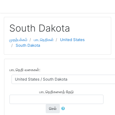
பிரதான உள்ளடக்கத்திற்கு செல்
South Dakota
முதற்பக்கம்
பாடநெறிகள்
United States
South Dakota
பாடநெறி வகைகள்:
பாடநெறிகளைத் தேடு
செல்