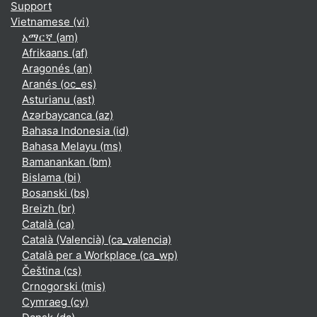
Support
Vietnamese ‎(vi)‎
አማርኛ ‎(am)‎
Afrikaans ‎(af)‎
Aragonés ‎(an)‎
Aranés ‎(oc_es)‎
Asturianu ‎(ast)‎
Azərbaycanca ‎(az)‎
Bahasa Indonesia ‎(id)‎
Bahasa Melayu ‎(ms)‎
Bamanankan ‎(bm)‎
Bislama ‎(bi)‎
Bosanski ‎(bs)‎
Breizh ‎(br)‎
Català ‎(ca)‎
Català (Valencià) ‎(ca_valencia)‎
Català per a Workplace ‎(ca_wp)‎
Čeština ‎(cs)‎
Crnogorski ‎(mis)‎
Cymraeg ‎(cy)‎