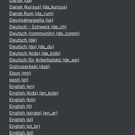
Dansk ‎(da)‎
Dansk (kursus) ‎(da_kursus)‎
Dansk Rum ‎(da_rum)‎
Davvisámegiella ‎(se)‎
Deutsch - Schweiz ‎(de_ch)‎
Deutsch (community) ‎(de_comm)‎
Deutsch ‎(de)‎
Deutsch (du) ‎(de_du)‎
Deutsch (kids) ‎(de_kids)‎
Deutsch für Arbeitsplatz ‎(de_wp)‎
Dolnoserbski ‎(dsb)‎
Ebon ‎(mh)‎
eesti ‎(et)‎
English ‎(en)‎
English (kids) ‎(en_kids)‎
English ‎(km)‎
English ‎(lt)‎
English (pirate) ‎(en_ar)‎
English ‎(pl)‎
English ‎(pt_br)‎
English ‎(pt)‎