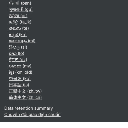
ਪੰਜਾਬੀ ‎(pan)‎
ગુજરાતી ‎(gu)‎
ଓଡ଼ିଆ ‎(or)‎
தமிழ் ‎(ta_lk)‎
తెలుగు ‎(te)‎
ಕನ್ನಡ ‎(kn)‎
മലയാളം ‎(ml)‎
සිංහල ‎(si)‎
ລາວ ‎(lo)‎
རྫོང་ཁ ‎(dz)‎
ဗမာစာ ‎(my)‎
ខ្មែរ ‎(km_old)‎
한국어 ‎(ko)‎
日本語 ‎(ja)‎
正體中文 ‎(zh_tw)‎
简体中文 ‎(zh_cn)‎
Data retention summary
Chuyển đổi giao diện chuẩn