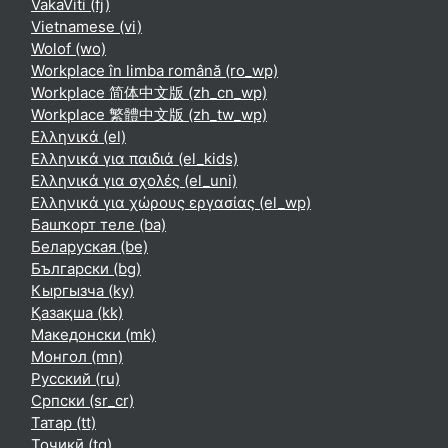
VakaViti ‎(fj)‎
Vietnamese ‎(vi)‎
Wolof ‎(wo)‎
Workplace în limba română ‎(ro_wp)‎
Workplace 简体中文版 ‎(zh_cn_wp)‎
Workplace 繁體中文版 ‎(zh_tw_wp)‎
Ελληνικά ‎(el)‎
Ελληνικά για παιδιά ‎(el_kids)‎
Ελληνικά για σχολές ‎(el_uni)‎
Ελληνικά για χώρους εργασίας ‎(el_wp)‎
Башҡорт теле ‎(ba)‎
Беларуская ‎(be)‎
Български ‎(bg)‎
Кыргызча ‎(ky)‎
Қазақша ‎(kk)‎
Македонски ‎(mk)‎
Монгол ‎(mn)‎
Русский ‎(ru)‎
Српски ‎(sr_cr)‎
Татар ‎(tt)‎
Тоҷикӣ ‎(tg)‎