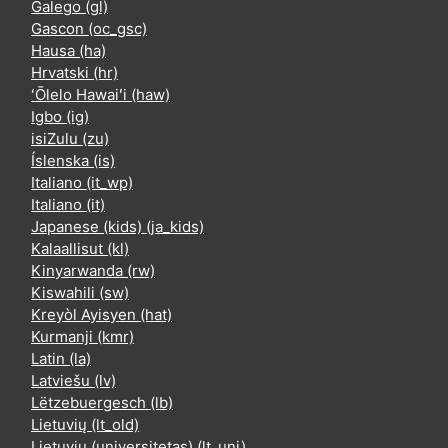
Galego ‎(gl)‎
Gascon ‎(oc_gsc)‎
Hausa ‎(ha)‎
Hrvatski ‎(hr)‎
ʻŌlelo Hawaiʻi ‎(haw)‎
Igbo ‎(ig)‎
isiZulu ‎(zu)‎
Íslenska ‎(is)‎
Italiano ‎(it_wp)‎
Italiano ‎(it)‎
Japanese (kids) ‎(ja_kids)‎
Kalaallisut ‎(kl)‎
Kinyarwanda ‎(rw)‎
Kiswahili ‎(sw)‎
Kreyòl Ayisyen ‎(hat)‎
Kurmanji ‎(kmr)‎
Latin ‎(la)‎
Latviešu ‎(lv)‎
Lëtzebuergesch ‎(lb)‎
Lietuvių ‎(lt_old)‎
Lietuvių (universitetas) ‎(lt_uni)‎