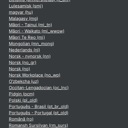
Lulesamisk ‎(smj)‎
magyar ‎(hu)‎
Malagasy ‎(mg)‎
Māori - Tainui ‎(mi_tn)‎
Māori - Waikato ‎(mi_wwow)‎
Māori Te Reo ‎(mi)‎
Mongolian ‎(mn_mong)‎
Nederlands ‎(nl)‎
Norsk - nynorsk ‎(nn)‎
Norsk ‎(no_gr)‎
Norsk ‎(no)‎
Norsk Workplace ‎(no_wp)‎
O'zbekcha ‎(uz)‎
Occitan-Lengadocian ‎(oc_lnc)‎
Pidgin ‎(pcm)‎
Polski ‎(pl_old)‎
Português - Brasil ‎(pt_br_old)‎
Português - Portugal ‎(pt_old)‎
Română ‎(ro)‎
Romansh Sursilvan ‎(rm_surs)‎