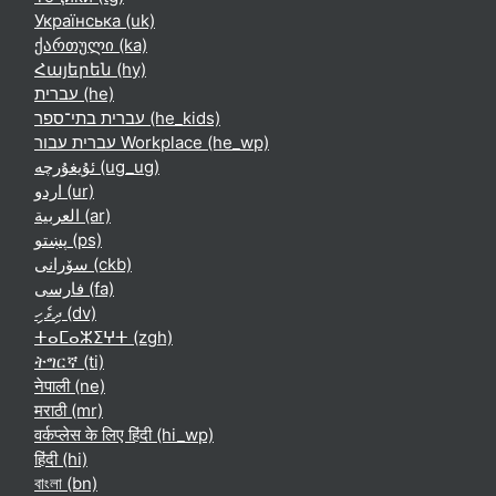
Українська ‎(uk)‎
ქართული ‎(ka)‎
Հայերեն ‎(hy)‎
עברית ‎(he)‎
עברית בתי־ספר ‎(he_kids)‎
עברית עבור Workplace ‎(he_wp)‎
ئۇيغۇرچە ‎(ug_ug)‎
اردو ‎(ur)‎
العربية ‎(ar)‎
پښتو ‎(ps)‎
سۆرانی ‎(ckb)‎
فارسی ‎(fa)‎
ދިވެހި ‎(dv)‎
ⵜⴰⵎⴰⵣⵉⵖⵜ ‎(zgh)‎
ትግርኛ ‎(ti)‎
नेपाली ‎(ne)‎
मराठी ‎(mr)‎
वर्कप्लेस के लिए हिंदी ‎(hi_wp)‎
हिंदी ‎(hi)‎
বাংলা ‎(bn)‎