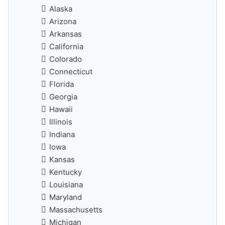
Alaska
Arizona
Arkansas
California
Colorado
Connecticut
Florida
Georgia
Hawaii
Illinois
Indiana
Iowa
Kansas
Kentucky
Louisiana
Maryland
Massachusetts
Michigan