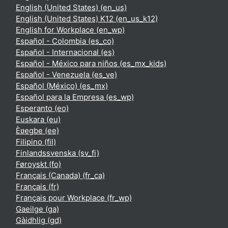
English (United States) ‎(en_us)‎
English (United States) K12 ‎(en_us_k12)‎
English for Workplace ‎(en_wp)‎
Español - Colombia ‎(es_co)‎
Español - Internacional ‎(es)‎
Español - México para niños ‎(es_mx_kids)‎
Español - Venezuela ‎(es_ve)‎
Español (México) ‎(es_mx)‎
Español para la Empresa ‎(es_wp)‎
Esperanto ‎(eo)‎
Euskara ‎(eu)‎
Èʋegbe ‎(ee)‎
Filipino ‎(fil)‎
Finlandssvenska ‎(sv_fi)‎
Føroyskt ‎(fo)‎
Français (Canada) ‎(fr_ca)‎
Français ‎(fr)‎
Français pour Workplace ‎(fr_wp)‎
Gaeilge ‎(ga)‎
Gàidhlig ‎(gd)‎