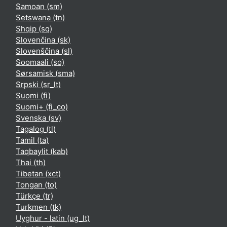
Samoan ‎(sm)‎
Setswana ‎(tn)‎
Shqip ‎(sq)‎
Slovenčina ‎(sk)‎
Slovenščina ‎(sl)‎
Soomaali ‎(so)‎
Sørsamisk ‎(sma)‎
Srpski ‎(sr_lt)‎
Suomi ‎(fi)‎
Suomi+ ‎(fi_co)‎
Svenska ‎(sv)‎
Tagalog ‎(tl)‎
Tamil ‎(ta)‎
Taqbaylit ‎(kab)‎
Thai ‎(th)‎
Tibetan ‎(xct)‎
Tongan ‎(to)‎
Türkçe ‎(tr)‎
Turkmen ‎(tk)‎
Uyghur - latin ‎(ug_lt)‎