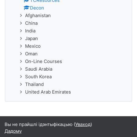
TCResources
Decon
Afghanistan
China
India
Japan
Mexico
Oman
On-Line Courses
Saudi Arabia
South Korea
Thailand
United Arab Emirates
Вы не прайшлі ідэнтыфікацыю (
Уваход
)
Дадому