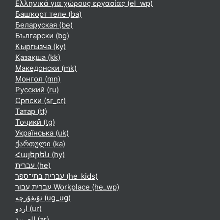
Ελληνικά για χώρους εργασίας ‎(el_wp)‎
Башҡорт теле ‎(ba)‎
Беларуская ‎(be)‎
Български ‎(bg)‎
Кыргызча ‎(ky)‎
Қазақша ‎(kk)‎
Македонски ‎(mk)‎
Монгол ‎(mn)‎
Русский ‎(ru)‎
Српски ‎(sr_cr)‎
Татар ‎(tt)‎
Тоҷикӣ ‎(tg)‎
Українська ‎(uk)‎
ქართული ‎(ka)‎
Հայերեն ‎(hy)‎
עברית ‎(he)‎
עברית בתי־ספר ‎(he_kids)‎
עברית עבור Workplace ‎(he_wp)‎
ئۇيغۇرچە ‎(ug_ug)‎
اردو ‎(ur)‎
العربية ‎(ar)‎