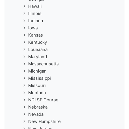
Hawaii
Illinois
Indiana
Iowa
Kansas
Kentucky
Louisiana
Maryland
Massachusetts
Michigan
Mississippi
Missouri
Montana
NDLSF Course
Nebraska
Nevada
New Hampshire
New Jersey