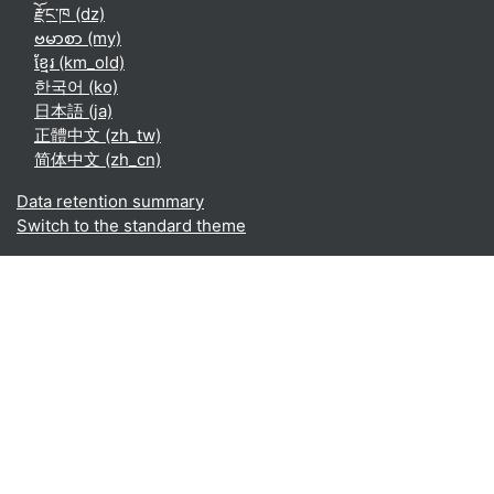
རྫོང་ཁ ‎(dz)‎
ဗမာစာ ‎(my)‎
ខ្មែរ ‎(km_old)‎
한국어 ‎(ko)‎
日本語 ‎(ja)‎
正體中文 ‎(zh_tw)‎
简体中文 ‎(zh_cn)‎
Data retention summary
Switch to the standard theme