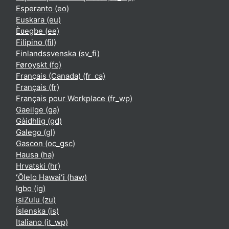
Esperanto ‎(eo)‎
Euskara ‎(eu)‎
Èʋegbe ‎(ee)‎
Filipino ‎(fil)‎
Finlandssvenska ‎(sv_fi)‎
Føroyskt ‎(fo)‎
Français (Canada) ‎(fr_ca)‎
Français ‎(fr)‎
Français pour Workplace ‎(fr_wp)‎
Gaeilge ‎(ga)‎
Gàidhlig ‎(gd)‎
Galego ‎(gl)‎
Gascon ‎(oc_gsc)‎
Hausa ‎(ha)‎
Hrvatski ‎(hr)‎
ʻŌlelo Hawaiʻi ‎(haw)‎
Igbo ‎(ig)‎
isiZulu ‎(zu)‎
Íslenska ‎(is)‎
Italiano ‎(it_wp)‎