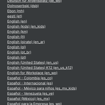
Deutsch für Arbeitsplatz ‎(de_wp)‎
Dolnoserbski ‎(dsb)‎
Ebon ‎(mh)‎
eesti ‎(et)‎
English ‎(en)‎
English (kids) ‎(en_kids)‎
English ‎(km)‎
English ‎(lt)‎
English (pirate) ‎(en_ar)‎
English ‎(pl)‎
English ‎(pt_br)‎
English ‎(pt)‎
English (United States) ‎(en_us)‎
English (United States) K12 ‎(en_us_k12)‎
English for Workplace ‎(en_wp)‎
Español - Colombia ‎(es_co)‎
Español - Internacional ‎(es)‎
Español - México para niños ‎(es_mx_kids)‎
Español - Venezuela ‎(es_ve)‎
Español (México) ‎(es_mx)‎
Español para la Empresa ‎(es_wp)‎