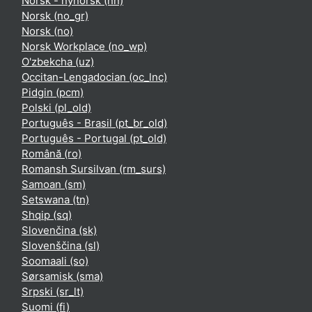
Norsk - nynorsk ‎(nn)‎
Norsk ‎(no_gr)‎
Norsk ‎(no)‎
Norsk Workplace ‎(no_wp)‎
O'zbekcha ‎(uz)‎
Occitan-Lengadocian ‎(oc_lnc)‎
Pidgin ‎(pcm)‎
Polski ‎(pl_old)‎
Português - Brasil ‎(pt_br_old)‎
Português - Portugal ‎(pt_old)‎
Română ‎(ro)‎
Romansh Sursilvan ‎(rm_surs)‎
Samoan ‎(sm)‎
Setswana ‎(tn)‎
Shqip ‎(sq)‎
Slovenčina ‎(sk)‎
Slovenščina ‎(sl)‎
Soomaali ‎(so)‎
Sørsamisk ‎(sma)‎
Srpski ‎(sr_lt)‎
Suomi ‎(fi)‎