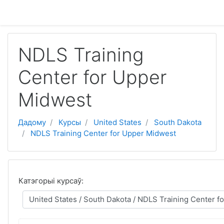
Прапусціць і перайсці да асноўнага зместу
NDLS Training
Center for Upper
Midwest
Дадому
Курсы
United States
South Dakota
NDLS Training Center for Upper Midwest
Катэгорыі курсаў: