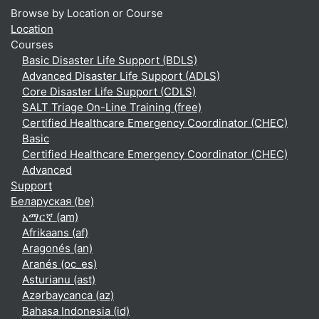
Browse by Location or Course
Location
Courses
Basic Disaster Life Support (BDLS)
Advanced Disaster Life Support (ADLS)
Core Disaster Life Support (CDLS)
SALT Triage On-Line Training (free)
Certified Healthcare Emergency Coordinator (CHEC)
Basic
Certified Healthcare Emergency Coordinator (CHEC)
Advanced
Support
Беларуская ‎(be)‎
አማርኛ ‎(am)‎
Afrikaans ‎(af)‎
Aragonés ‎(an)‎
Aranés ‎(oc_es)‎
Asturianu ‎(ast)‎
Azərbaycanca ‎(az)‎
Bahasa Indonesia ‎(id)‎