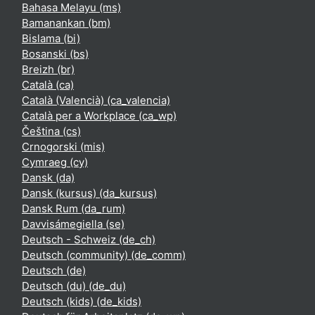
Bahasa Melayu ‎(ms)‎
Bamanankan ‎(bm)‎
Bislama ‎(bi)‎
Bosanski ‎(bs)‎
Breizh ‎(br)‎
Català ‎(ca)‎
Català (Valencià) ‎(ca_valencia)‎
Català per a Workplace ‎(ca_wp)‎
Čeština ‎(cs)‎
Crnogorski ‎(mis)‎
Cymraeg ‎(cy)‎
Dansk ‎(da)‎
Dansk (kursus) ‎(da_kursus)‎
Dansk Rum ‎(da_rum)‎
Davvisámegiella ‎(se)‎
Deutsch - Schweiz ‎(de_ch)‎
Deutsch (community) ‎(de_comm)‎
Deutsch ‎(de)‎
Deutsch (du) ‎(de_du)‎
Deutsch (kids) ‎(de_kids)‎