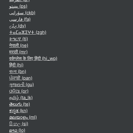
پښتو ‎(ps)‎
سۆرانی ‎(ckb)‎
فارسی ‎(fa)‎
ދިވެހި ‎(dv)‎
ⵜⴰⵎⴰⵣⵉⵖⵜ ‎(zgh)‎
ትግርኛ ‎(ti)‎
नेपाली ‎(ne)‎
मराठी ‎(mr)‎
वर्कप्लेस के लिए हिंदी ‎(hi_wp)‎
हिंदी ‎(hi)‎
বাংলা ‎(bn)‎
ਪੰਜਾਬੀ ‎(pan)‎
ગુજરાતી ‎(gu)‎
ଓଡ଼ିଆ ‎(or)‎
தமிழ் ‎(ta_lk)‎
తెలుగు ‎(te)‎
ಕನ್ನಡ ‎(kn)‎
മലയാളം ‎(ml)‎
සිංහල ‎(si)‎
ລາວ ‎(lo)‎