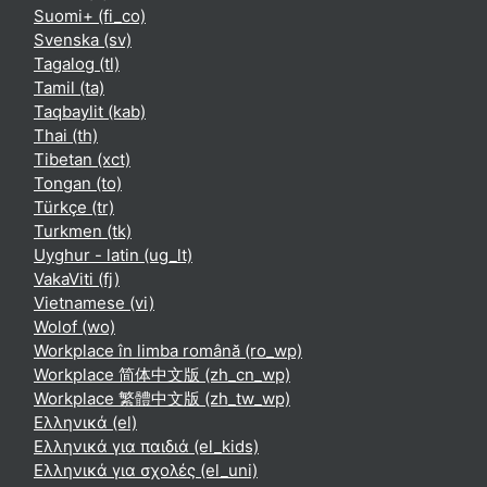
Suomi+ ‎(fi_co)‎
Svenska ‎(sv)‎
Tagalog ‎(tl)‎
Tamil ‎(ta)‎
Taqbaylit ‎(kab)‎
Thai ‎(th)‎
Tibetan ‎(xct)‎
Tongan ‎(to)‎
Türkçe ‎(tr)‎
Turkmen ‎(tk)‎
Uyghur - latin ‎(ug_lt)‎
VakaViti ‎(fj)‎
Vietnamese ‎(vi)‎
Wolof ‎(wo)‎
Workplace în limba română ‎(ro_wp)‎
Workplace 简体中文版 ‎(zh_cn_wp)‎
Workplace 繁體中文版 ‎(zh_tw_wp)‎
Ελληνικά ‎(el)‎
Ελληνικά για παιδιά ‎(el_kids)‎
Ελληνικά για σχολές ‎(el_uni)‎