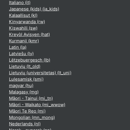
Italiano ‎(it)‎
Japanese (kids) ‎(ja_kids)‎
Kalaallisut ‎(kl)‎
Kinyarwanda ‎(rw)‎
Kiswahili ‎(sw)‎
Kreyòl Ayisyen ‎(hat)‎
Kurmanji ‎(kmr)‎
Latin ‎(la)‎
Latviešu ‎(lv)‎
Lëtzebuergesch ‎(lb)‎
Lietuvių ‎(lt_old)‎
Lietuvių (universitetas) ‎(lt_uni)‎
Lulesamisk ‎(smj)‎
magyar ‎(hu)‎
Malagasy ‎(mg)‎
Māori - Tainui ‎(mi_tn)‎
Māori - Waikato ‎(mi_wwow)‎
Māori Te Reo ‎(mi)‎
Mongolian ‎(mn_mong)‎
Nederlands ‎(nl)‎