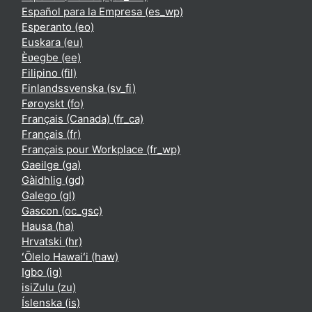
Español para la Empresa ‎(es_wp)‎
Esperanto ‎(eo)‎
Euskara ‎(eu)‎
Èʋegbe ‎(ee)‎
Filipino ‎(fil)‎
Finlandssvenska ‎(sv_fi)‎
Føroyskt ‎(fo)‎
Français (Canada) ‎(fr_ca)‎
Français ‎(fr)‎
Français pour Workplace ‎(fr_wp)‎
Gaeilge ‎(ga)‎
Gàidhlig ‎(gd)‎
Galego ‎(gl)‎
Gascon ‎(oc_gsc)‎
Hausa ‎(ha)‎
Hrvatski ‎(hr)‎
ʻŌlelo Hawaiʻi ‎(haw)‎
Igbo ‎(ig)‎
isiZulu ‎(zu)‎
Íslenska ‎(is)‎