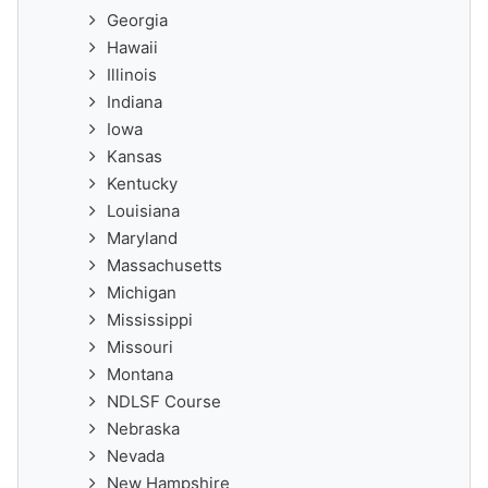
Georgia
Hawaii
Illinois
Indiana
Iowa
Kansas
Kentucky
Louisiana
Maryland
Massachusetts
Michigan
Mississippi
Missouri
Montana
NDLSF Course
Nebraska
Nevada
New Hampshire