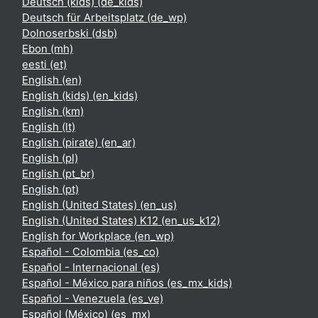
Deutsch (kids) ‎(de_kids)‎
Deutsch für Arbeitsplatz ‎(de_wp)‎
Dolnoserbski ‎(dsb)‎
Ebon ‎(mh)‎
eesti ‎(et)‎
English ‎(en)‎
English (kids) ‎(en_kids)‎
English ‎(km)‎
English ‎(lt)‎
English (pirate) ‎(en_ar)‎
English ‎(pl)‎
English ‎(pt_br)‎
English ‎(pt)‎
English (United States) ‎(en_us)‎
English (United States) K12 ‎(en_us_k12)‎
English for Workplace ‎(en_wp)‎
Español - Colombia ‎(es_co)‎
Español - Internacional ‎(es)‎
Español - México para niños ‎(es_mx_kids)‎
Español - Venezuela ‎(es_ve)‎
Español (México) ‎(es_mx)‎