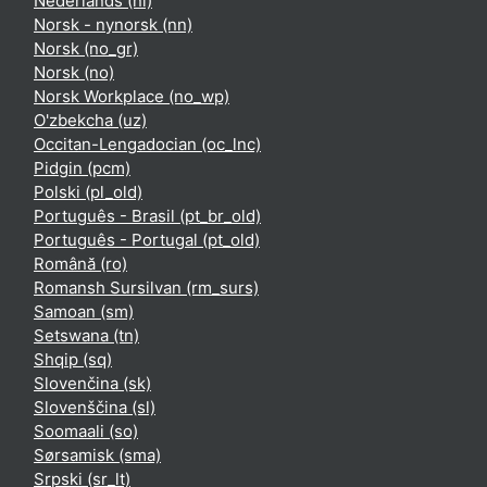
Nederlands ‎(nl)‎
Norsk - nynorsk ‎(nn)‎
Norsk ‎(no_gr)‎
Norsk ‎(no)‎
Norsk Workplace ‎(no_wp)‎
O'zbekcha ‎(uz)‎
Occitan-Lengadocian ‎(oc_lnc)‎
Pidgin ‎(pcm)‎
Polski ‎(pl_old)‎
Português - Brasil ‎(pt_br_old)‎
Português - Portugal ‎(pt_old)‎
Română ‎(ro)‎
Romansh Sursilvan ‎(rm_surs)‎
Samoan ‎(sm)‎
Setswana ‎(tn)‎
Shqip ‎(sq)‎
Slovenčina ‎(sk)‎
Slovenščina ‎(sl)‎
Soomaali ‎(so)‎
Sørsamisk ‎(sma)‎
Srpski ‎(sr_lt)‎