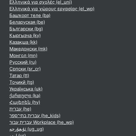
Ελληνικά για σχολές ‎(el_uni)‎
Ελληνικά για χώρους εργασίας ‎(el_wp)‎
Башҡорт теле ‎(ba)‎
Беларуская ‎(be)‎
Български ‎(bg)‎
Кыргызча ‎(ky)‎
Қазақша ‎(kk)‎
Македонски ‎(mk)‎
Монгол ‎(mn)‎
Русский ‎(ru)‎
Српски ‎(sr_cr)‎
Татар ‎(tt)‎
Тоҷикӣ ‎(tg)‎
Українська ‎(uk)‎
ქართული ‎(ka)‎
Հայերեն ‎(hy)‎
עברית ‎(he)‎
עברית בתי־ספר ‎(he_kids)‎
עברית עבור Workplace ‎(he_wp)‎
ئۇيغۇرچە ‎(ug_ug)‎
اردو ‎(ur)‎