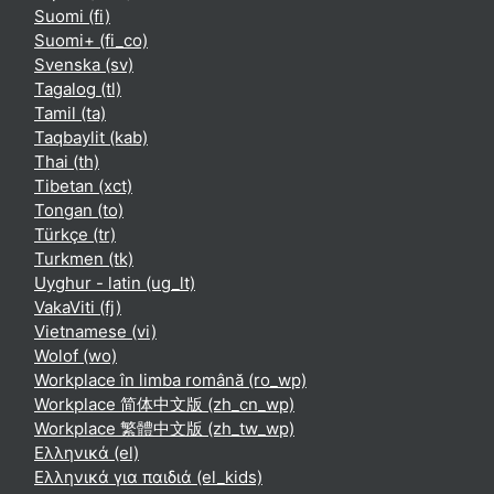
Suomi ‎(fi)‎
Suomi+ ‎(fi_co)‎
Svenska ‎(sv)‎
Tagalog ‎(tl)‎
Tamil ‎(ta)‎
Taqbaylit ‎(kab)‎
Thai ‎(th)‎
Tibetan ‎(xct)‎
Tongan ‎(to)‎
Türkçe ‎(tr)‎
Turkmen ‎(tk)‎
Uyghur - latin ‎(ug_lt)‎
VakaViti ‎(fj)‎
Vietnamese ‎(vi)‎
Wolof ‎(wo)‎
Workplace în limba română ‎(ro_wp)‎
Workplace 简体中文版 ‎(zh_cn_wp)‎
Workplace 繁體中文版 ‎(zh_tw_wp)‎
Ελληνικά ‎(el)‎
Ελληνικά για παιδιά ‎(el_kids)‎