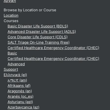
Αρχική
Browse by Location or Course
Location
Courses
Basic Disaster Life Support (BDLS)
Advanced Disaster Life Support (ADLS)
Core Disaster Life Support (CDLS)
SALT Triage On-Line Training (free)
Certified Healthcare Emergency Coordinator (CHEC)
Basic
Certified Healthcare Emergency Coordinator (CHEC)
Advanced
Support
Ελληνικά ‎(el)‎
አማርኛ ‎(am)‎
Afrikaans ‎(af)‎
Aragonés ‎(an)‎
Aranés ‎(oc_es)‎
Asturianu ‎(ast)‎
Azərbaycanca ‎(az)‎