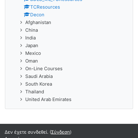
TCResources
Decon
Afghanistan
China
India
Japan
Mexico
Oman
On-Line Courses
Saudi Arabia
South Korea
Thailand
United Arab Emirates
Δεν έχετε συνδεθεί. (
Σύνδεση
)