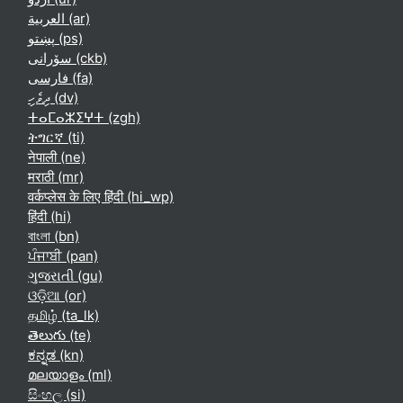
العربية ‎(ar)‎
پښتو ‎(ps)‎
سۆرانی ‎(ckb)‎
فارسی ‎(fa)‎
ދިވެހި ‎(dv)‎
ⵜⴰⵎⴰⵣⵉⵖⵜ ‎(zgh)‎
ትግርኛ ‎(ti)‎
नेपाली ‎(ne)‎
मराठी ‎(mr)‎
वर्कप्लेस के लिए हिंदी ‎(hi_wp)‎
हिंदी ‎(hi)‎
বাংলা ‎(bn)‎
ਪੰਜਾਬੀ ‎(pan)‎
ગુજરાતી ‎(gu)‎
ଓଡ଼ିଆ ‎(or)‎
தமிழ் ‎(ta_lk)‎
తెలుగు ‎(te)‎
ಕನ್ನಡ ‎(kn)‎
മലയാളം ‎(ml)‎
සිංහල ‎(si)‎