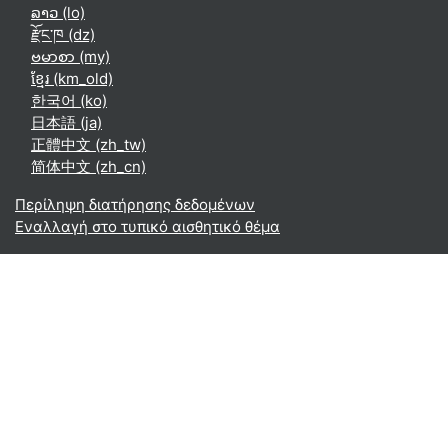
ລາວ ‎(lo)‎
རྫོང་ཁ ‎(dz)‎
ဗမာစာ ‎(my)‎
ខ្មែរ ‎(km_old)‎
한국어 ‎(ko)‎
日本語 ‎(ja)‎
正體中文 ‎(zh_tw)‎
简体中文 ‎(zh_cn)‎
Περίληψη διατήρησης δεδομένων
Εναλλαγή στο τυπικό αισθητικό θέμα