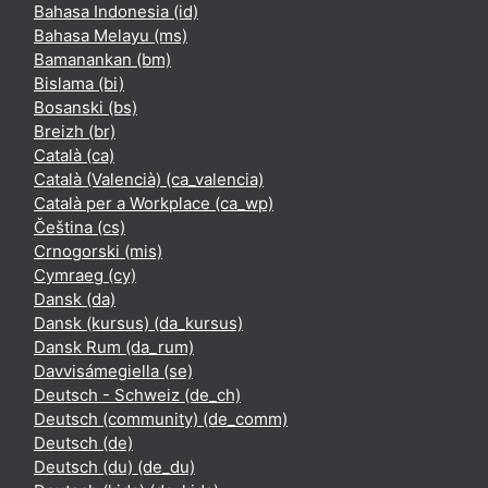
Bahasa Indonesia ‎(id)‎
Bahasa Melayu ‎(ms)‎
Bamanankan ‎(bm)‎
Bislama ‎(bi)‎
Bosanski ‎(bs)‎
Breizh ‎(br)‎
Català ‎(ca)‎
Català (Valencià) ‎(ca_valencia)‎
Català per a Workplace ‎(ca_wp)‎
Čeština ‎(cs)‎
Crnogorski ‎(mis)‎
Cymraeg ‎(cy)‎
Dansk ‎(da)‎
Dansk (kursus) ‎(da_kursus)‎
Dansk Rum ‎(da_rum)‎
Davvisámegiella ‎(se)‎
Deutsch - Schweiz ‎(de_ch)‎
Deutsch (community) ‎(de_comm)‎
Deutsch ‎(de)‎
Deutsch (du) ‎(de_du)‎