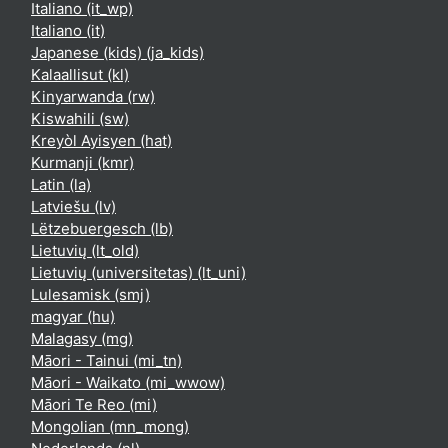
Italiano ‎(it_wp)‎
Italiano ‎(it)‎
Japanese (kids) ‎(ja_kids)‎
Kalaallisut ‎(kl)‎
Kinyarwanda ‎(rw)‎
Kiswahili ‎(sw)‎
Kreyòl Ayisyen ‎(hat)‎
Kurmanji ‎(kmr)‎
Latin ‎(la)‎
Latviešu ‎(lv)‎
Lëtzebuergesch ‎(lb)‎
Lietuvių ‎(lt_old)‎
Lietuvių (universitetas) ‎(lt_uni)‎
Lulesamisk ‎(smj)‎
magyar ‎(hu)‎
Malagasy ‎(mg)‎
Māori - Tainui ‎(mi_tn)‎
Māori - Waikato ‎(mi_wwow)‎
Māori Te Reo ‎(mi)‎
Mongolian ‎(mn_mong)‎