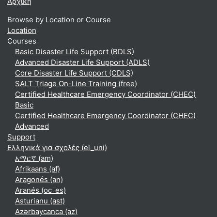
Αρχική
Browse by Location or Course
Location
Courses
Basic Disaster Life Support (BDLS)
Advanced Disaster Life Support (ADLS)
Core Disaster Life Support (CDLS)
SALT Triage On-Line Training (free)
Certified Healthcare Emergency Coordinator (CHEC)
Basic
Certified Healthcare Emergency Coordinator (CHEC)
Advanced
Support
Ελληνικά για σχολές ‎(el_uni)‎
አማርኛ ‎(am)‎
Afrikaans ‎(af)‎
Aragonés ‎(an)‎
Aranés ‎(oc_es)‎
Asturianu ‎(ast)‎
Azərbaycanca ‎(az)‎