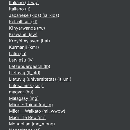
Italiano ‎(it_wp)‎
Italiano ‎(it)‎
Japanese (kids) ‎(ja_kids)‎
Kalaallisut ‎(kl)‎
Kinyarwanda ‎(rw)‎
Kiswahili ‎(sw)‎
Kreyòl Ayisyen ‎(hat)‎
Kurmanji ‎(kmr)‎
Latin ‎(la)‎
Latviešu ‎(lv)‎
Lëtzebuergesch ‎(lb)‎
Lietuvių ‎(lt_old)‎
Lietuvių (universitetas) ‎(lt_uni)‎
Lulesamisk ‎(smj)‎
magyar ‎(hu)‎
Malagasy ‎(mg)‎
Māori - Tainui ‎(mi_tn)‎
Māori - Waikato ‎(mi_wwow)‎
Māori Te Reo ‎(mi)‎
Mongolian ‎(mn_mong)‎