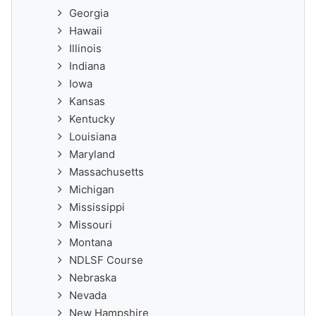
Georgia
Hawaii
Illinois
Indiana
Iowa
Kansas
Kentucky
Louisiana
Maryland
Massachusetts
Michigan
Mississippi
Missouri
Montana
NDLSF Course
Nebraska
Nevada
New Hampshire