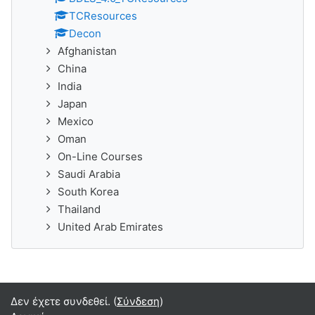
TCResources
Decon
Afghanistan
China
India
Japan
Mexico
Oman
On-Line Courses
Saudi Arabia
South Korea
Thailand
United Arab Emirates
Δεν έχετε συνδεθεί. (
Σύνδεση
)