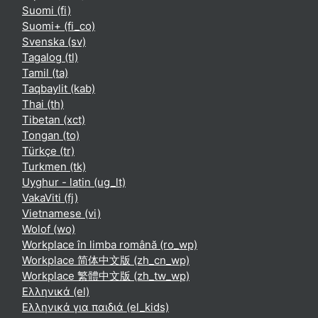
Suomi ‎(fi)‎
Suomi+ ‎(fi_co)‎
Svenska ‎(sv)‎
Tagalog ‎(tl)‎
Tamil ‎(ta)‎
Taqbaylit ‎(kab)‎
Thai ‎(th)‎
Tibetan ‎(xct)‎
Tongan ‎(to)‎
Türkçe ‎(tr)‎
Turkmen ‎(tk)‎
Uyghur - latin ‎(ug_lt)‎
VakaViti ‎(fj)‎
Vietnamese ‎(vi)‎
Wolof ‎(wo)‎
Workplace în limba română ‎(ro_wp)‎
Workplace 简体中文版 ‎(zh_cn_wp)‎
Workplace 繁體中文版 ‎(zh_tw_wp)‎
Ελληνικά ‎(el)‎
Ελληνικά για παιδιά ‎(el_kids)‎