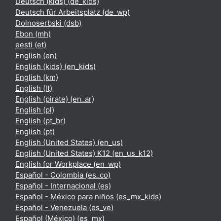
Deutsch (kids) ‎(de_kids)‎
Deutsch für Arbeitsplatz ‎(de_wp)‎
Dolnoserbski ‎(dsb)‎
Ebon ‎(mh)‎
eesti ‎(et)‎
English ‎(en)‎
English (kids) ‎(en_kids)‎
English ‎(km)‎
English ‎(lt)‎
English (pirate) ‎(en_ar)‎
English ‎(pl)‎
English ‎(pt_br)‎
English ‎(pt)‎
English (United States) ‎(en_us)‎
English (United States) K12 ‎(en_us_k12)‎
English for Workplace ‎(en_wp)‎
Español - Colombia ‎(es_co)‎
Español - Internacional ‎(es)‎
Español - México para niños ‎(es_mx_kids)‎
Español - Venezuela ‎(es_ve)‎
Español (México) ‎(es_mx)‎