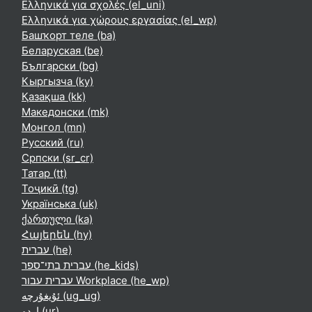
Ελληνικά για σχολές ‎(el_uni)‎
Ελληνικά για χώρους εργασίας ‎(el_wp)‎
Башҡорт теле ‎(ba)‎
Беларуская ‎(be)‎
Български ‎(bg)‎
Кыргызча ‎(ky)‎
Қазақша ‎(kk)‎
Македонски ‎(mk)‎
Монгол ‎(mn)‎
Русский ‎(ru)‎
Српски ‎(sr_cr)‎
Татар ‎(tt)‎
Тоҷикӣ ‎(tg)‎
Українська ‎(uk)‎
ქართული ‎(ka)‎
Հայերեն ‎(hy)‎
עברית ‎(he)‎
עברית בתי־ספר ‎(he_kids)‎
עברית עבור Workplace ‎(he_wp)‎
ئۇيغۇرچە ‎(ug_ug)‎
اردو ‎(ur)‎