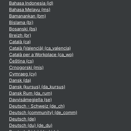
Bahasa Indonesia ‎(id)‎
Bahasa Melayu ‎(ms)‎
Bamanankan ‎(bm)‎
Bislama ‎(bi)‎
Bosanski ‎(bs)‎
Breizh ‎(br)‎
Català ‎(ca)‎
Català (Valencià) ‎(ca_valencia)‎
Català per a Workplace ‎(ca_wp)‎
Čeština ‎(cs)‎
Crnogorski ‎(mis)‎
Cymraeg ‎(cy)‎
Dansk ‎(da)‎
Dansk (kursus) ‎(da_kursus)‎
Dansk Rum ‎(da_rum)‎
Davvisámegiella ‎(se)‎
Deutsch - Schweiz ‎(de_ch)‎
Deutsch (community) ‎(de_comm)‎
Deutsch ‎(de)‎
Deutsch (du) ‎(de_du)‎