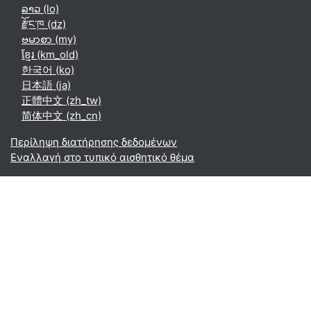
ລາວ ‎(lo)‎
རྫོང་ཁ ‎(dz)‎
ဗမာစာ ‎(my)‎
ខ្មែរ ‎(km_old)‎
한국어 ‎(ko)‎
日本語 ‎(ja)‎
正體中文 ‎(zh_tw)‎
简体中文 ‎(zh_cn)‎
Περίληψη διατήρησης δεδομένων
Εναλλαγή στο τυπικό αισθητικό θέμα