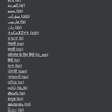
العربية ‎(ar)‎
پښتو ‎(ps)‎
سۆرانی ‎(ckb)‎
فارسی ‎(fa)‎
ދިވެހި ‎(dv)‎
ⵜⴰⵎⴰⵣⵉⵖⵜ ‎(zgh)‎
ትግርኛ ‎(ti)‎
नेपाली ‎(ne)‎
मराठी ‎(mr)‎
वर्कप्लेस के लिए हिंदी ‎(hi_wp)‎
हिंदी ‎(hi)‎
বাংলা ‎(bn)‎
ਪੰਜਾਬੀ ‎(pan)‎
ગુજરાતી ‎(gu)‎
ଓଡ଼ିଆ ‎(or)‎
தமிழ் ‎(ta_lk)‎
తెలుగు ‎(te)‎
ಕನ್ನಡ ‎(kn)‎
മലയാളം ‎(ml)‎
සිංහල ‎(si)‎