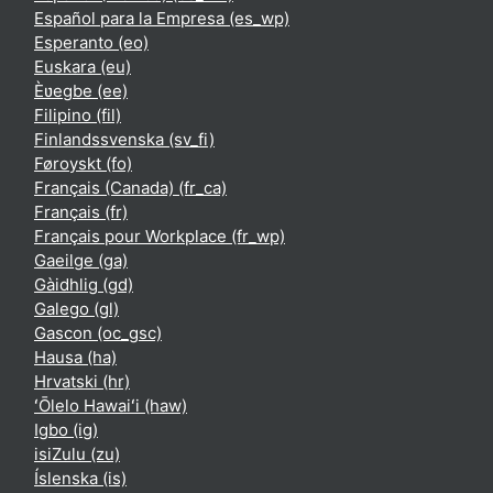
Español para la Empresa ‎(es_wp)‎
Esperanto ‎(eo)‎
Euskara ‎(eu)‎
Èʋegbe ‎(ee)‎
Filipino ‎(fil)‎
Finlandssvenska ‎(sv_fi)‎
Føroyskt ‎(fo)‎
Français (Canada) ‎(fr_ca)‎
Français ‎(fr)‎
Français pour Workplace ‎(fr_wp)‎
Gaeilge ‎(ga)‎
Gàidhlig ‎(gd)‎
Galego ‎(gl)‎
Gascon ‎(oc_gsc)‎
Hausa ‎(ha)‎
Hrvatski ‎(hr)‎
ʻŌlelo Hawaiʻi ‎(haw)‎
Igbo ‎(ig)‎
isiZulu ‎(zu)‎
Íslenska ‎(is)‎