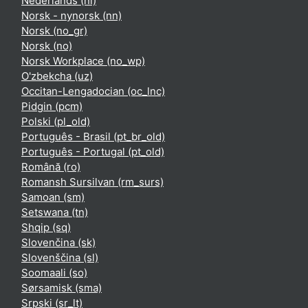
Nederlands ‎(nl)‎
Norsk - nynorsk ‎(nn)‎
Norsk ‎(no_gr)‎
Norsk ‎(no)‎
Norsk Workplace ‎(no_wp)‎
O'zbekcha ‎(uz)‎
Occitan-Lengadocian ‎(oc_lnc)‎
Pidgin ‎(pcm)‎
Polski ‎(pl_old)‎
Português - Brasil ‎(pt_br_old)‎
Português - Portugal ‎(pt_old)‎
Română ‎(ro)‎
Romansh Sursilvan ‎(rm_surs)‎
Samoan ‎(sm)‎
Setswana ‎(tn)‎
Shqip ‎(sq)‎
Slovenčina ‎(sk)‎
Slovenščina ‎(sl)‎
Soomaali ‎(so)‎
Sørsamisk ‎(sma)‎
Srpski ‎(sr_lt)‎