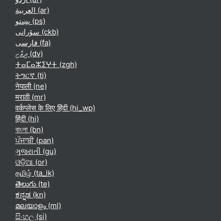
العربية ‎(ar)‎
پښتو ‎(ps)‎
سۆرانی ‎(ckb)‎
فارسی ‎(fa)‎
ދިވެހި ‎(dv)‎
ⵜⴰⵎⴰⵣⵉⵖⵜ ‎(zgh)‎
ትግርኛ ‎(ti)‎
नेपाली ‎(ne)‎
मराठी ‎(mr)‎
वर्कप्लेस के लिए हिंदी ‎(hi_wp)‎
हिंदी ‎(hi)‎
বাংলা ‎(bn)‎
ਪੰਜਾਬੀ ‎(pan)‎
ગુજરાતી ‎(gu)‎
ଓଡ଼ିଆ ‎(or)‎
தமிழ் ‎(ta_lk)‎
తెలుగు ‎(te)‎
ಕನ್ನಡ ‎(kn)‎
മലയാളം ‎(ml)‎
සිංහල ‎(si)‎