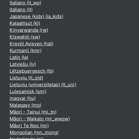
Italiano ‎(it_wp)‎
Italiano ‎(it)‎
Japanese (kids) ‎(ja_kids)‎
Kalaallisut ‎(kl)‎
Kinyarwanda ‎(rw)‎
Kiswahili ‎(sw)‎
Kreyòl Ayisyen ‎(hat)‎
Kurmanji ‎(kmr)‎
Latin ‎(la)‎
Latviešu ‎(lv)‎
Lëtzebuergesch ‎(lb)‎
Lietuvių ‎(lt_old)‎
Lietuvių (universitetas) ‎(lt_uni)‎
Lulesamisk ‎(smj)‎
magyar ‎(hu)‎
Malagasy ‎(mg)‎
Māori - Tainui ‎(mi_tn)‎
Māori - Waikato ‎(mi_wwow)‎
Māori Te Reo ‎(mi)‎
Mongolian ‎(mn_mong)‎