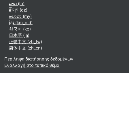
ລາວ ‎(lo)‎
རྫོང་ཁ ‎(dz)‎
ဗမာစာ ‎(my)‎
ខ្មែរ ‎(km_old)‎
한국어 ‎(ko)‎
日本語 ‎(ja)‎
正體中文 ‎(zh_tw)‎
简体中文 ‎(zh_cn)‎
Περίληψη διατήρησης δεδομένων
Εναλλαγή στο τυπικό θέμα