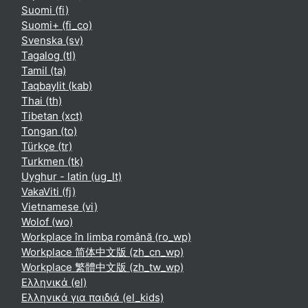
Suomi ‎(fi)‎
Suomi+ ‎(fi_co)‎
Svenska ‎(sv)‎
Tagalog ‎(tl)‎
Tamil ‎(ta)‎
Taqbaylit ‎(kab)‎
Thai ‎(th)‎
Tibetan ‎(xct)‎
Tongan ‎(to)‎
Türkçe ‎(tr)‎
Turkmen ‎(tk)‎
Uyghur - latin ‎(ug_lt)‎
VakaViti ‎(fj)‎
Vietnamese ‎(vi)‎
Wolof ‎(wo)‎
Workplace în limba română ‎(ro_wp)‎
Workplace 简体中文版 ‎(zh_cn_wp)‎
Workplace 繁體中文版 ‎(zh_tw_wp)‎
Ελληνικά ‎(el)‎
Ελληνικά για παιδιά ‎(el_kids)‎