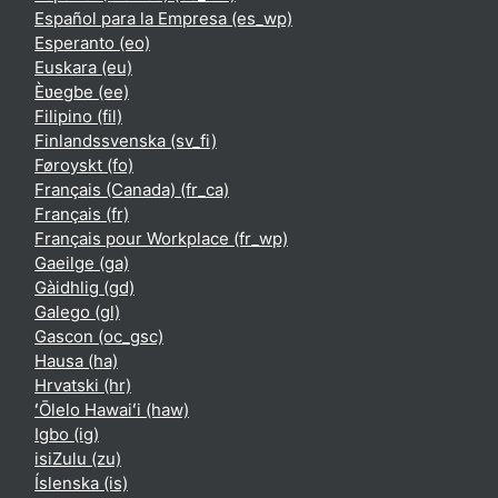
Español para la Empresa ‎(es_wp)‎
Esperanto ‎(eo)‎
Euskara ‎(eu)‎
Èʋegbe ‎(ee)‎
Filipino ‎(fil)‎
Finlandssvenska ‎(sv_fi)‎
Føroyskt ‎(fo)‎
Français (Canada) ‎(fr_ca)‎
Français ‎(fr)‎
Français pour Workplace ‎(fr_wp)‎
Gaeilge ‎(ga)‎
Gàidhlig ‎(gd)‎
Galego ‎(gl)‎
Gascon ‎(oc_gsc)‎
Hausa ‎(ha)‎
Hrvatski ‎(hr)‎
ʻŌlelo Hawaiʻi ‎(haw)‎
Igbo ‎(ig)‎
isiZulu ‎(zu)‎
Íslenska ‎(is)‎