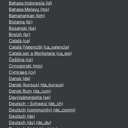
Bahasa Indonesia ‎(id)‎
Bahasa Melayu ‎(ms)‎
Bamanankan ‎(bm)‎
Bislama ‎(bi)‎
Bosanski ‎(bs)‎
Breizh ‎(br)‎
Català ‎(ca)‎
Català (Valencià) ‎(ca_valencia)‎
Català per a Workplace ‎(ca_wp)‎
Čeština ‎(cs)‎
Crnogorski ‎(mis)‎
Cymraeg ‎(cy)‎
Dansk ‎(da)‎
Dansk (kursus) ‎(da_kursus)‎
Dansk Rum ‎(da_rum)‎
Davvisámegiella ‎(se)‎
Deutsch - Schweiz ‎(de_ch)‎
Deutsch (community) ‎(de_comm)‎
Deutsch ‎(de)‎
Deutsch (du) ‎(de_du)‎