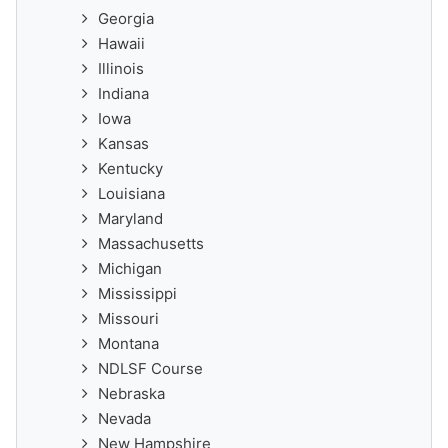
Georgia
Hawaii
Illinois
Indiana
Iowa
Kansas
Kentucky
Louisiana
Maryland
Massachusetts
Michigan
Mississippi
Missouri
Montana
NDLSF Course
Nebraska
Nevada
New Hampshire