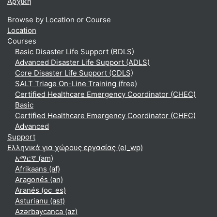
Αρχική
Browse by Location or Course
Location
Courses
Basic Disaster Life Support (BDLS)
Advanced Disaster Life Support (ADLS)
Core Disaster Life Support (CDLS)
SALT Triage On-Line Training (free)
Certified Healthcare Emergency Coordinator (CHEC)
Basic
Certified Healthcare Emergency Coordinator (CHEC)
Advanced
Support
Ελληνικά για χώρους εργασίας ‎(el_wp)‎
አማርኛ ‎(am)‎
Afrikaans ‎(af)‎
Aragonés ‎(an)‎
Aranés ‎(oc_es)‎
Asturianu ‎(ast)‎
Azərbaycanca ‎(az)‎