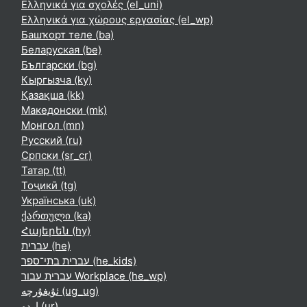
Ελληνικά για σχολές ‎(el_uni)‎
Ελληνικά για χώρους εργασίας ‎(el_wp)‎
Башҡорт теле ‎(ba)‎
Беларуская ‎(be)‎
Български ‎(bg)‎
Кыргызча ‎(ky)‎
Қазақша ‎(kk)‎
Македонски ‎(mk)‎
Монгол ‎(mn)‎
Русский ‎(ru)‎
Српски ‎(sr_cr)‎
Татар ‎(tt)‎
Тоҷикӣ ‎(tg)‎
Українська ‎(uk)‎
ქართული ‎(ka)‎
Հայերեն ‎(hy)‎
עברית ‎(he)‎
עברית בתי־ספר ‎(he_kids)‎
עברית עבור Workplace ‎(he_wp)‎
ئۇيغۇرچە ‎(ug_ug)‎
اردو ‎(ur)‎