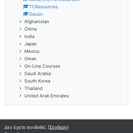
TCResources
Decon
Afghanistan
China
India
Japan
Mexico
Oman
On-Line Courses
Saudi Arabia
South Korea
Thailand
United Arab Emirates
Δεν έχετε συνδεθεί. (
Σύνδεση
)