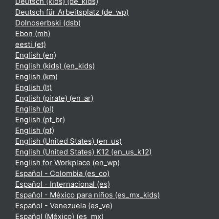
Deutsch (kids) ‎(de_kids)‎
Deutsch für Arbeitsplatz ‎(de_wp)‎
Dolnoserbski ‎(dsb)‎
Ebon ‎(mh)‎
eesti ‎(et)‎
English ‎(en)‎
English (kids) ‎(en_kids)‎
English ‎(km)‎
English ‎(lt)‎
English (pirate) ‎(en_ar)‎
English ‎(pl)‎
English ‎(pt_br)‎
English ‎(pt)‎
English (United States) ‎(en_us)‎
English (United States) K12 ‎(en_us_k12)‎
English for Workplace ‎(en_wp)‎
Español - Colombia ‎(es_co)‎
Español - Internacional ‎(es)‎
Español - México para niños ‎(es_mx_kids)‎
Español - Venezuela ‎(es_ve)‎
Español (México) ‎(es_mx)‎