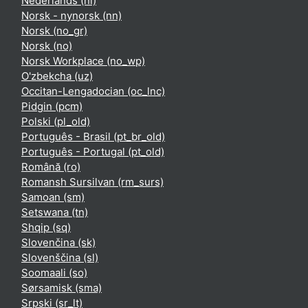
Nederlands ‎(nl)‎
Norsk - nynorsk ‎(nn)‎
Norsk ‎(no_gr)‎
Norsk ‎(no)‎
Norsk Workplace ‎(no_wp)‎
O'zbekcha ‎(uz)‎
Occitan-Lengadocian ‎(oc_lnc)‎
Pidgin ‎(pcm)‎
Polski ‎(pl_old)‎
Português - Brasil ‎(pt_br_old)‎
Português - Portugal ‎(pt_old)‎
Română ‎(ro)‎
Romansh Sursilvan ‎(rm_surs)‎
Samoan ‎(sm)‎
Setswana ‎(tn)‎
Shqip ‎(sq)‎
Slovenčina ‎(sk)‎
Slovenščina ‎(sl)‎
Soomaali ‎(so)‎
Sørsamisk ‎(sma)‎
Srpski ‎(sr_lt)‎