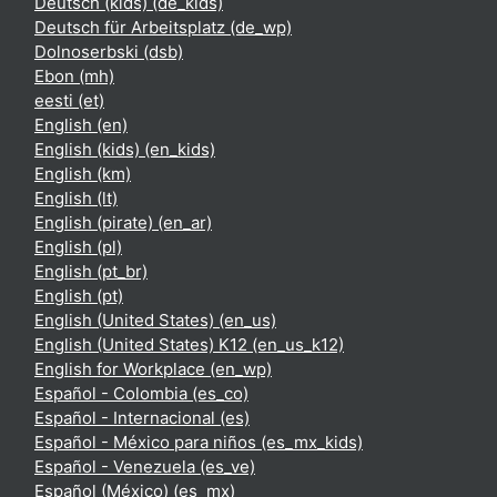
Deutsch (kids) ‎(de_kids)‎
Deutsch für Arbeitsplatz ‎(de_wp)‎
Dolnoserbski ‎(dsb)‎
Ebon ‎(mh)‎
eesti ‎(et)‎
English ‎(en)‎
English (kids) ‎(en_kids)‎
English ‎(km)‎
English ‎(lt)‎
English (pirate) ‎(en_ar)‎
English ‎(pl)‎
English ‎(pt_br)‎
English ‎(pt)‎
English (United States) ‎(en_us)‎
English (United States) K12 ‎(en_us_k12)‎
English for Workplace ‎(en_wp)‎
Español - Colombia ‎(es_co)‎
Español - Internacional ‎(es)‎
Español - México para niños ‎(es_mx_kids)‎
Español - Venezuela ‎(es_ve)‎
Español (México) ‎(es_mx)‎