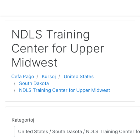
Salti al ĉefa enhavo
NDLS Training
Center for Upper
Midwest
Ĉefa Paĝo
Kursoj
United States
South Dakota
NDLS Training Center for Upper Midwest
Kategorioj: