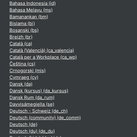
Bahasa Indonesia ‎(id)‎
Bahasa Melayu ‎(ms)‎
Bamanankan ‎(bm)‎
Bislama ‎(bi)‎
Bosanski ‎(bs)‎
Breizh ‎(br)‎
Català ‎(ca)‎
Català (Valencià) ‎(ca_valencia)‎
Català per a Workplace ‎(ca_wp)‎
Čeština ‎(cs)‎
Crnogorski ‎(mis)‎
Cymraeg ‎(cy)‎
Dansk ‎(da)‎
Dansk (kursus) ‎(da_kursus)‎
Dansk Rum ‎(da_rum)‎
Davvisámegiella ‎(se)‎
Deutsch - Schweiz ‎(de_ch)‎
Deutsch (community) ‎(de_comm)‎
Deutsch ‎(de)‎
Deutsch (du) ‎(de_du)‎