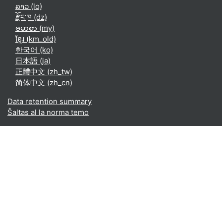
ລາວ ‎(lo)‎
རྫོང་ཁ ‎(dz)‎
ဗမာစာ ‎(my)‎
ខ្មែរ ‎(km_old)‎
한국어 ‎(ko)‎
日本語 ‎(ja)‎
正體中文 ‎(zh_tw)‎
简体中文 ‎(zh_cn)‎
Data retention summary
Ŝaltas al la norma temo