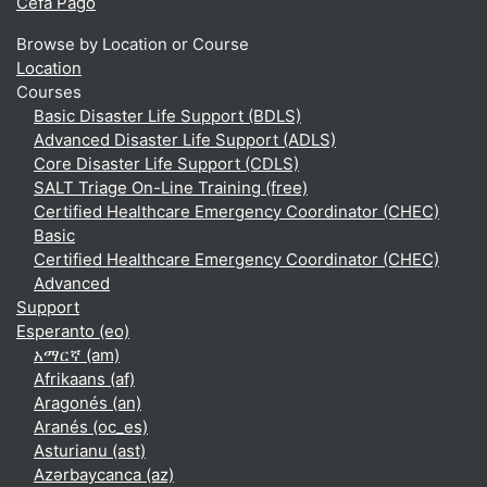
Ĉefa Paĝo
Browse by Location or Course
Location
Courses
Basic Disaster Life Support (BDLS)
Advanced Disaster Life Support (ADLS)
Core Disaster Life Support (CDLS)
SALT Triage On-Line Training (free)
Certified Healthcare Emergency Coordinator (CHEC)
Basic
Certified Healthcare Emergency Coordinator (CHEC)
Advanced
Support
Esperanto ‎(eo)‎
አማርኛ ‎(am)‎
Afrikaans ‎(af)‎
Aragonés ‎(an)‎
Aranés ‎(oc_es)‎
Asturianu ‎(ast)‎
Azərbaycanca ‎(az)‎