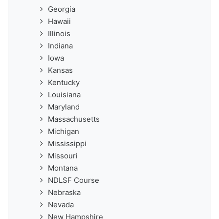
Georgia
Hawaii
Illinois
Indiana
Iowa
Kansas
Kentucky
Louisiana
Maryland
Massachusetts
Michigan
Mississippi
Missouri
Montana
NDLSF Course
Nebraska
Nevada
New Hampshire