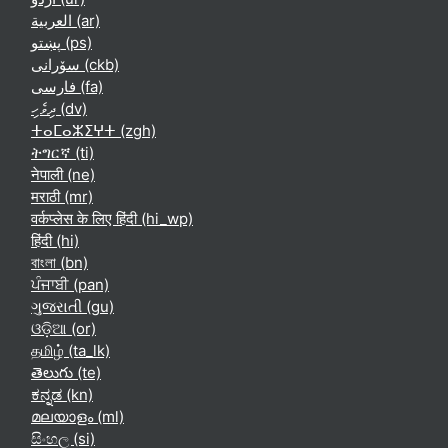
العربية ‎(ar)‎
پښتو ‎(ps)‎
سۆرانی ‎(ckb)‎
فارسی ‎(fa)‎
ދިވެހި ‎(dv)‎
ⵜⴰⵎⴰⵣⵉⵖⵜ ‎(zgh)‎
ትግርኛ ‎(ti)‎
नेपाली ‎(ne)‎
मराठी ‎(mr)‎
वर्कप्लेस के लिए हिंदी ‎(hi_wp)‎
हिंदी ‎(hi)‎
বাংলা ‎(bn)‎
ਪੰਜਾਬੀ ‎(pan)‎
ગુજરાતી ‎(gu)‎
ଓଡ଼ିଆ ‎(or)‎
தமிழ் ‎(ta_lk)‎
తెలుగు ‎(te)‎
ಕನ್ನಡ ‎(kn)‎
മലയാളം ‎(ml)‎
සිංහල ‎(si)‎