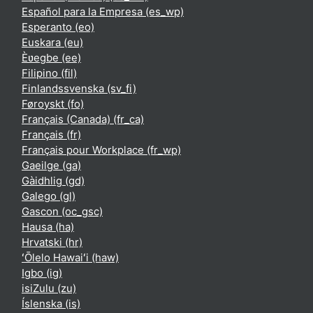
Español para la Empresa ‎(es_wp)‎
Esperanto ‎(eo)‎
Euskara ‎(eu)‎
Èʋegbe ‎(ee)‎
Filipino ‎(fil)‎
Finlandssvenska ‎(sv_fi)‎
Føroyskt ‎(fo)‎
Français (Canada) ‎(fr_ca)‎
Français ‎(fr)‎
Français pour Workplace ‎(fr_wp)‎
Gaeilge ‎(ga)‎
Gàidhlig ‎(gd)‎
Galego ‎(gl)‎
Gascon ‎(oc_gsc)‎
Hausa ‎(ha)‎
Hrvatski ‎(hr)‎
ʻŌlelo Hawaiʻi ‎(haw)‎
Igbo ‎(ig)‎
isiZulu ‎(zu)‎
Íslenska ‎(is)‎