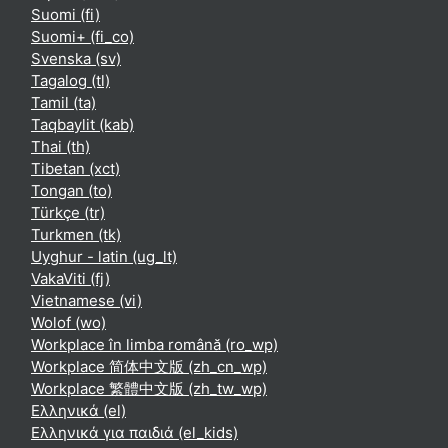
Suomi ‎(fi)‎
Suomi+ ‎(fi_co)‎
Svenska ‎(sv)‎
Tagalog ‎(tl)‎
Tamil ‎(ta)‎
Taqbaylit ‎(kab)‎
Thai ‎(th)‎
Tibetan ‎(xct)‎
Tongan ‎(to)‎
Türkçe ‎(tr)‎
Turkmen ‎(tk)‎
Uyghur - latin ‎(ug_lt)‎
VakaViti ‎(fj)‎
Vietnamese ‎(vi)‎
Wolof ‎(wo)‎
Workplace în limba română ‎(ro_wp)‎
Workplace 简体中文版 ‎(zh_cn_wp)‎
Workplace 繁體中文版 ‎(zh_tw_wp)‎
Ελληνικά ‎(el)‎
Ελληνικά για παιδιά ‎(el_kids)‎