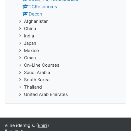
TCResources
Decon
Afghanistan
China
India
Japan
Mexico
Oman
On-Line Courses
Saudi Arabia
South Korea
Thailand
United Arab Emirates
Vi ne identiĝis. (
Eniri
)