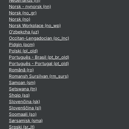
Nederlands ‎(nl)‎
Norsk - nynorsk ‎(nn)‎
Norsk ‎(no_gr)‎
Norsk ‎(no)‎
Norsk Workplace ‎(no_wp)‎
O'zbekcha ‎(uz)‎
Occitan-Lengadocian ‎(oc_lnc)‎
Pidgin ‎(pcm)‎
Polski ‎(pl_old)‎
Português - Brasil ‎(pt_br_old)‎
Português - Portugal ‎(pt_old)‎
Română ‎(ro)‎
Romansh Sursilvan ‎(rm_surs)‎
Samoan ‎(sm)‎
Setswana ‎(tn)‎
Shqip ‎(sq)‎
Slovenčina ‎(sk)‎
Slovenščina ‎(sl)‎
Soomaali ‎(so)‎
Sørsamisk ‎(sma)‎
Srpski ‎(sr_lt)‎