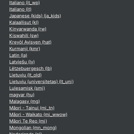
Italiano ‎(it_wp)‎
Italiano ‎(it)‎
Japanese (kids) ‎(ja_kids)‎
Kalaallisut ‎(kl)‎
Kinyarwanda ‎(rw)‎
Kiswahili ‎(sw)‎
Kreyòl Ayisyen ‎(hat)‎
Kurmanji ‎(kmr)‎
Latin ‎(la)‎
Latviešu ‎(lv)‎
Lëtzebuergesch ‎(lb)‎
Lietuvių ‎(lt_old)‎
Lietuvių (universitetas) ‎(lt_uni)‎
Lulesamisk ‎(smj)‎
magyar ‎(hu)‎
Malagasy ‎(mg)‎
Māori - Tainui ‎(mi_tn)‎
Māori - Waikato ‎(mi_wwow)‎
Māori Te Reo ‎(mi)‎
Mongolian ‎(mn_mong)‎