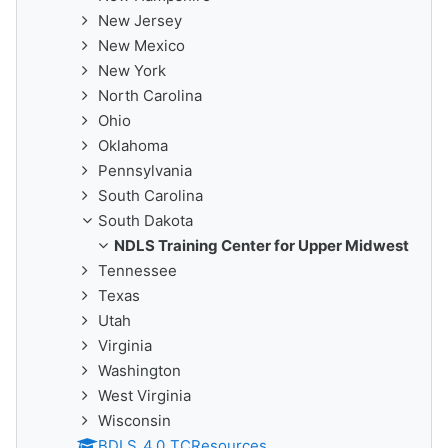
New Jersey
New Mexico
New York
North Carolina
Ohio
Oklahoma
Pennsylvania
South Carolina
South Dakota
NDLS Training Center for Upper Midwest
Tennessee
Texas
Utah
Virginia
Washington
West Virginia
Wisconsin
BDLS_4.0_TCResources