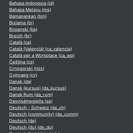
Bahasa Indonesia ‎(id)‎
Bahasa Melayu ‎(ms)‎
Bamanankan ‎(bm)‎
Bislama ‎(bi)‎
Bosanski ‎(bs)‎
Breizh ‎(br)‎
Català ‎(ca)‎
Català (Valencià) ‎(ca_valencia)‎
Català per a Workplace ‎(ca_wp)‎
Čeština ‎(cs)‎
Crnogorski ‎(mis)‎
Cymraeg ‎(cy)‎
Dansk ‎(da)‎
Dansk (kursus) ‎(da_kursus)‎
Dansk Rum ‎(da_rum)‎
Davvisámegiella ‎(se)‎
Deutsch - Schweiz ‎(de_ch)‎
Deutsch (community) ‎(de_comm)‎
Deutsch ‎(de)‎
Deutsch (du) ‎(de_du)‎