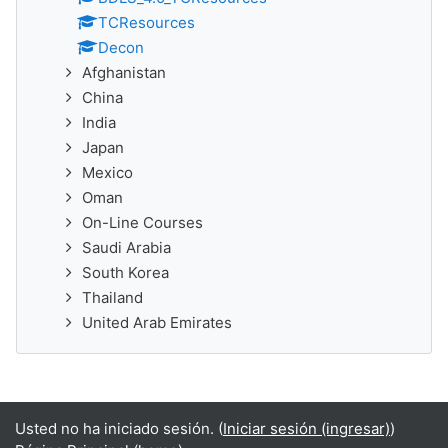
TCResources
Decon
Afghanistan
China
India
Japan
Mexico
Oman
On-Line Courses
Saudi Arabia
South Korea
Thailand
United Arab Emirates
Usted no ha iniciado sesión. (
Iniciar sesión (ingresar)
)