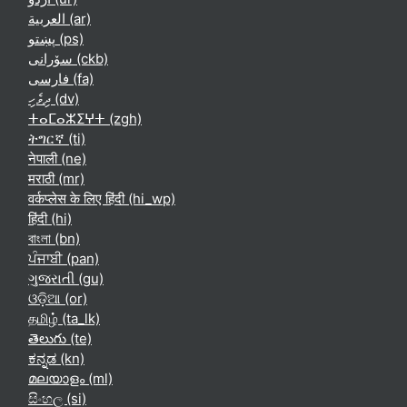
العربية ‎(ar)‎
پښتو ‎(ps)‎
سۆرانی ‎(ckb)‎
فارسی ‎(fa)‎
ދިވެހި ‎(dv)‎
ⵜⴰⵎⴰⵣⵉⵖⵜ ‎(zgh)‎
ትግርኛ ‎(ti)‎
नेपाली ‎(ne)‎
मराठी ‎(mr)‎
वर्कप्लेस के लिए हिंदी ‎(hi_wp)‎
हिंदी ‎(hi)‎
বাংলা ‎(bn)‎
ਪੰਜਾਬੀ ‎(pan)‎
ગુજરાતી ‎(gu)‎
ଓଡ଼ିଆ ‎(or)‎
தமிழ் ‎(ta_lk)‎
తెలుగు ‎(te)‎
ಕನ್ನಡ ‎(kn)‎
മലയാളം ‎(ml)‎
සිංහල ‎(si)‎