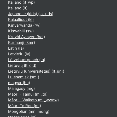
Italiano ‎(it_wp)‎
Italiano ‎(it)‎
Japanese (kids) ‎(ja_kids)‎
Kalaallisut ‎(kl)‎
Kinyarwanda ‎(rw)‎
Kiswahili ‎(sw)‎
Kreyòl Ayisyen ‎(hat)‎
Kurmanji ‎(kmr)‎
Latin ‎(la)‎
Latviešu ‎(lv)‎
Lëtzebuergesch ‎(lb)‎
Lietuvių ‎(lt_old)‎
Lietuvių (universitetas) ‎(lt_uni)‎
Lulesamisk ‎(smj)‎
magyar ‎(hu)‎
Malagasy ‎(mg)‎
Māori - Tainui ‎(mi_tn)‎
Māori - Waikato ‎(mi_wwow)‎
Māori Te Reo ‎(mi)‎
Mongolian ‎(mn_mong)‎