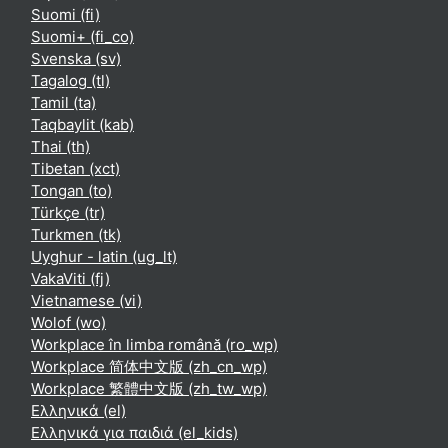
Suomi ‎(fi)‎
Suomi+ ‎(fi_co)‎
Svenska ‎(sv)‎
Tagalog ‎(tl)‎
Tamil ‎(ta)‎
Taqbaylit ‎(kab)‎
Thai ‎(th)‎
Tibetan ‎(xct)‎
Tongan ‎(to)‎
Türkçe ‎(tr)‎
Turkmen ‎(tk)‎
Uyghur - latin ‎(ug_lt)‎
VakaViti ‎(fj)‎
Vietnamese ‎(vi)‎
Wolof ‎(wo)‎
Workplace în limba română ‎(ro_wp)‎
Workplace 简体中文版 ‎(zh_cn_wp)‎
Workplace 繁體中文版 ‎(zh_tw_wp)‎
Ελληνικά ‎(el)‎
Ελληνικά για παιδιά ‎(el_kids)‎