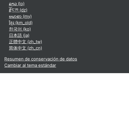
ລາວ ‎(lo)‎
རྫོང་ཁ ‎(dz)‎
ဗမာစာ ‎(my)‎
ខ្មែរ ‎(km_old)‎
한국어 ‎(ko)‎
日本語 ‎(ja)‎
正體中文 ‎(zh_tw)‎
简体中文 ‎(zh_cn)‎
Resumen de conservación de datos
Cambiar al tema estándar