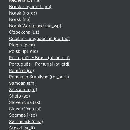
Nederlands ‎(nl)‎
Norsk - nynorsk ‎(nn)‎
Norsk ‎(no_gr)‎
Norsk ‎(no)‎
Norsk Workplace ‎(no_wp)‎
O'zbekcha ‎(uz)‎
Occitan-Lengadocian ‎(oc_lnc)‎
Pidgin ‎(pcm)‎
Polski ‎(pl_old)‎
Português - Brasil ‎(pt_br_old)‎
Português - Portugal ‎(pt_old)‎
Română ‎(ro)‎
Romansh Sursilvan ‎(rm_surs)‎
Samoan ‎(sm)‎
Setswana ‎(tn)‎
Shqip ‎(sq)‎
Slovenčina ‎(sk)‎
Slovenščina ‎(sl)‎
Soomaali ‎(so)‎
Sørsamisk ‎(sma)‎
Srpski ‎(sr_lt)‎