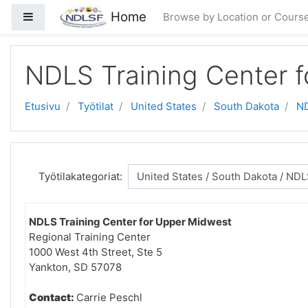
Siirry pääsisältöön
Home
Sivupaneeli
Browse by Location or Cours
NDLS Training Center 
Etusivu
Työtilat
United States
South Dakota
ND
Työtilakategoriat:
NDLS Training Center for Upper Midwest
Regional Training Center
1000 West 4th Street, Ste 5
Yankton, SD 57078
Contact:
Carrie Peschl