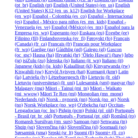
‎(pt_br)‎
English ‎(pt)‎
English (United States) ‎(en_us)‎
English
(United States) K12 ‎(en_us_k12)‎
English for Workplace
‎(en_wp)‎
Español - Colombia ‎(es_co)‎
Español - Internacional
‎(es)‎
Español - México para niños ‎(es_mx_kids)‎
Español -
Venezuela ‎(es_ve)‎
Español (México) ‎(es_mx)‎
Español para la
Empresa ‎(es_wp)‎
Esperanto ‎(eo)‎
Euskara ‎(eu)‎
Èʋegbe ‎(ee)‎
Filipino ‎(fil)‎
Finlandssvenska ‎(sv_fi)‎
Føroyskt ‎(fo)‎
Français
(Canada) ‎(fr_ca)‎
Français ‎(fr)‎
Français pour Workplace
‎(fr_wp)‎
Gaeilge ‎(ga)‎
Gàidhlig ‎(gd)‎
Galego ‎(gl)‎
Gascon
‎(oc_gsc)‎
Hausa ‎(ha)‎
Hrvatski ‎(hr)‎
ʻŌlelo Hawaiʻi ‎(haw)‎
Igbo
‎(ig)‎
isiZulu ‎(zu)‎
Íslenska ‎(is)‎
Italiano ‎(it_wp)‎
Italiano ‎(it)‎
Japanese (kids) ‎(ja_kids)‎
Kalaallisut ‎(kl)‎
Kinyarwanda ‎(rw)‎
Kiswahili ‎(sw)‎
Kreyòl Ayisyen ‎(hat)‎
Kurmanji ‎(kmr)‎
Latin
‎(la)‎
Latviešu ‎(lv)‎
Lëtzebuergesch ‎(lb)‎
Lietuvių ‎(lt_old)‎
Lietuvių (universitetas) ‎(lt_uni)‎
Lulesamisk ‎(smj)‎
magyar ‎(hu)‎
Malagasy ‎(mg)‎
Māori - Tainui ‎(mi_tn)‎
Māori - Waikato
‎(mi_wwow)‎
Māori Te Reo ‎(mi)‎
Mongolian ‎(mn_mong)‎
Nederlands ‎(nl)‎
Norsk - nynorsk ‎(nn)‎
Norsk ‎(no_gr)‎
Norsk
‎(no)‎
Norsk Workplace ‎(no_wp)‎
O'zbekcha ‎(uz)‎
Occitan-
Lengadocian ‎(oc_lnc)‎
Pidgin ‎(pcm)‎
Polski ‎(pl_old)‎
Português
- Brasil ‎(pt_br_old)‎
Português - Portugal ‎(pt_old)‎
Română ‎(ro)‎
Romansh Sursilvan ‎(rm_surs)‎
Samoan ‎(sm)‎
Setswana ‎(tn)‎
Shqip ‎(sq)‎
Slovenčina ‎(sk)‎
Slovenščina ‎(sl)‎
Soomaali ‎(so)‎
Sørsamisk ‎(sma)‎
Srpski ‎(sr_lt)‎
Suomi ‎(fi)‎
Suomi+ ‎(fi_co)‎