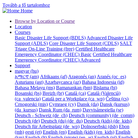
Tovább a fő tartalomhoz
Home
Browse by Location or Course
Location
Courses
Basic Disaster Life Support (BDLS)
Advanced Disaster Life
Support (ADLS)
Core Disaster Life Support (CDLS)
SALT
Triage On-Line Training (free)
Certified Healthcare
Emergency Coordinator (CHEC) Basic
Certified Healthcare
Emergency Coordinator (CHEC) Advanced
Support
magyar ‎(hu)‎
አማርኛ ‎(am)‎
Afrikaans ‎(af)‎
Aragonés ‎(an)‎
Aranés ‎(oc_es)‎
Asturianu ‎(ast)‎
Azərbaycanca ‎(az)‎
Bahasa Indonesia ‎(id)‎
Bahasa Melayu ‎(ms)‎
Bamanankan ‎(bm)‎
Bislama ‎(bi)‎
Bosanski ‎(bs)‎
Breizh ‎(br)‎
Català ‎(ca)‎
Català (Valencià)
‎(ca_valencia)‎
Català per a Workplace ‎(ca_wp)‎
Čeština ‎(cs)‎
Crnogorski ‎(mis)‎
Cymraeg ‎(cy)‎
Dansk ‎(da)‎
Dansk (kursus)
‎(da_kursus)‎
Dansk Rum ‎(da_rum)‎
Davvisámegiella ‎(se)‎
Deutsch - Schweiz ‎(de_ch)‎
Deutsch (community) ‎(de_comm)‎
Deutsch ‎(de)‎
Deutsch (du) ‎(de_du)‎
Deutsch (kids) ‎(de_kids)‎
Deutsch für Arbeitsplatz ‎(de_wp)‎
Dolnoserbski ‎(dsb)‎
Ebon
‎(mh)‎
eesti ‎(et)‎
English ‎(en)‎
English (kids) ‎(en_kids)‎
English
‎(km)‎
English ‎(lt)‎
English (pirate) ‎(en_ar)‎
English ‎(pl)‎
English