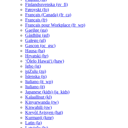
Finlandssvenska ‎(sv_fi)‎
Føroyskt ‎(fo)‎
Français (Canada) ‎(fr_ca)‎
Français ‎(fr)‎
Français pour Workplace ‎(fr_wp)‎
Gaeilge ‎(ga)‎
Gàidhlig ‎(gd)‎
Galego ‎(gl)‎
Gascon ‎(oc_gsc)‎
Hausa ‎(ha)‎
Hrvatski ‎(hr)‎
ʻŌlelo Hawaiʻi ‎(haw)‎
Igbo ‎(ig)‎
isiZulu ‎(zu)‎
Íslenska ‎(is)‎
Italiano ‎(it_wp)‎
Italiano ‎(it)‎
Japanese (kids) ‎(ja_kids)‎
Kalaallisut ‎(kl)‎
Kinyarwanda ‎(rw)‎
Kiswahili ‎(sw)‎
Kreyòl Ayisyen ‎(hat)‎
Kurmanji ‎(kmr)‎
Latin ‎(la)‎
Latviešu ‎(lv)‎