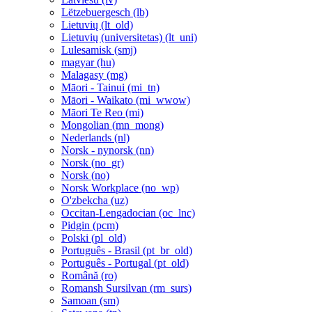
Lëtzebuergesch ‎(lb)‎
Lietuvių ‎(lt_old)‎
Lietuvių (universitetas) ‎(lt_uni)‎
Lulesamisk ‎(smj)‎
magyar ‎(hu)‎
Malagasy ‎(mg)‎
Māori - Tainui ‎(mi_tn)‎
Māori - Waikato ‎(mi_wwow)‎
Māori Te Reo ‎(mi)‎
Mongolian ‎(mn_mong)‎
Nederlands ‎(nl)‎
Norsk - nynorsk ‎(nn)‎
Norsk ‎(no_gr)‎
Norsk ‎(no)‎
Norsk Workplace ‎(no_wp)‎
O'zbekcha ‎(uz)‎
Occitan-Lengadocian ‎(oc_lnc)‎
Pidgin ‎(pcm)‎
Polski ‎(pl_old)‎
Português - Brasil ‎(pt_br_old)‎
Português - Portugal ‎(pt_old)‎
Română ‎(ro)‎
Romansh Sursilvan ‎(rm_surs)‎
Samoan ‎(sm)‎