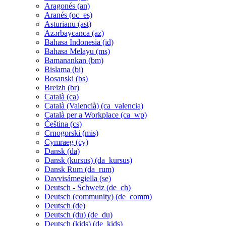
Aragonés ‎(an)‎
Aranés ‎(oc_es)‎
Asturianu ‎(ast)‎
Azərbaycanca ‎(az)‎
Bahasa Indonesia ‎(id)‎
Bahasa Melayu ‎(ms)‎
Bamanankan ‎(bm)‎
Bislama ‎(bi)‎
Bosanski ‎(bs)‎
Breizh ‎(br)‎
Català ‎(ca)‎
Català (Valencià) ‎(ca_valencia)‎
Català per a Workplace ‎(ca_wp)‎
Čeština ‎(cs)‎
Crnogorski ‎(mis)‎
Cymraeg ‎(cy)‎
Dansk ‎(da)‎
Dansk (kursus) ‎(da_kursus)‎
Dansk Rum ‎(da_rum)‎
Davvisámegiella ‎(se)‎
Deutsch - Schweiz ‎(de_ch)‎
Deutsch (community) ‎(de_comm)‎
Deutsch ‎(de)‎
Deutsch (du) ‎(de_du)‎
Deutsch (kids) ‎(de_kids)‎