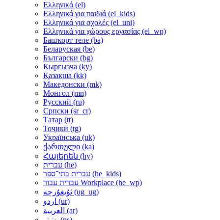
Ελληνικά ‎(el)‎
Ελληνικά για παιδιά ‎(el_kids)‎
Ελληνικά για σχολές ‎(el_uni)‎
Ελληνικά για χώρους εργασίας ‎(el_wp)‎
Башҡорт теле ‎(ba)‎
Беларуская ‎(be)‎
Български ‎(bg)‎
Кыргызча ‎(ky)‎
Қазақша ‎(kk)‎
Македонски ‎(mk)‎
Монгол ‎(mn)‎
Русский ‎(ru)‎
Српски ‎(sr_cr)‎
Татар ‎(tt)‎
Тоҷикӣ ‎(tg)‎
Українська ‎(uk)‎
ქართული ‎(ka)‎
Հայերեն ‎(hy)‎
עברית ‎(he)‎
עברית בתי־ספר ‎(he_kids)‎
עברית עבור Workplace ‎(he_wp)‎
ئۇيغۇرچە ‎(ug_ug)‎
اردو ‎(ur)‎
العربية ‎(ar)‎
پښتو ‎(ps)‎