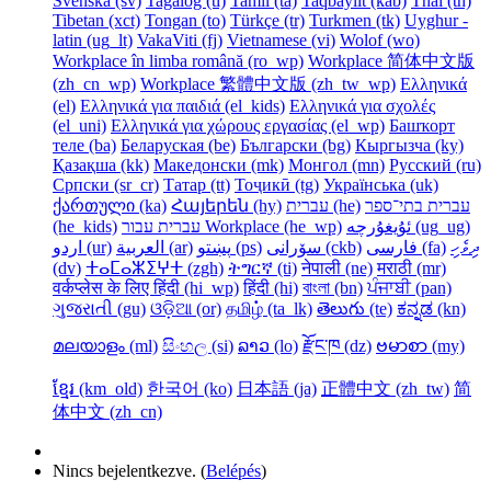
Svenska ‎(sv)‎
Tagalog ‎(tl)‎
Tamil ‎(ta)‎
Taqbaylit ‎(kab)‎
Thai ‎(th)‎
Tibetan ‎(xct)‎
Tongan ‎(to)‎
Türkçe ‎(tr)‎
Turkmen ‎(tk)‎
Uyghur -
latin ‎(ug_lt)‎
VakaViti ‎(fj)‎
Vietnamese ‎(vi)‎
Wolof ‎(wo)‎
Workplace în limba română ‎(ro_wp)‎
Workplace 简体中文版
‎(zh_cn_wp)‎
Workplace 繁體中文版 ‎(zh_tw_wp)‎
Ελληνικά
‎(el)‎
Ελληνικά για παιδιά ‎(el_kids)‎
Ελληνικά για σχολές
‎(el_uni)‎
Ελληνικά για χώρους εργασίας ‎(el_wp)‎
Башҡорт
теле ‎(ba)‎
Беларуская ‎(be)‎
Български ‎(bg)‎
Кыргызча ‎(ky)‎
Қазақша ‎(kk)‎
Македонски ‎(mk)‎
Монгол ‎(mn)‎
Русский ‎(ru)‎
Српски ‎(sr_cr)‎
Татар ‎(tt)‎
Тоҷикӣ ‎(tg)‎
Українська ‎(uk)‎
ქართული ‎(ka)‎
Հայերեն ‎(hy)‎
עברית ‎(he)‎
עברית בתי־ספר
‎(he_kids)‎
עברית עבור Workplace ‎(he_wp)‎
ئۇيغۇرچە ‎(ug_ug)‎
ދިވެހި
فارسی ‎(fa)‎
سۆرانی ‎(ckb)‎
پښتو ‎(ps)‎
العربية ‎(ar)‎
اردو ‎(ur)‎
‎(dv)‎
ⵜⴰⵎⴰⵣⵉⵖⵜ ‎(zgh)‎
ትግርኛ ‎(ti)‎
नेपाली ‎(ne)‎
मराठी ‎(mr)‎
वर्कप्लेस के लिए हिंदी ‎(hi_wp)‎
हिंदी ‎(hi)‎
বাংলা ‎(bn)‎
ਪੰਜਾਬੀ ‎(pan)‎
ગુજરાતી ‎(gu)‎
ଓଡ଼ିଆ ‎(or)‎
தமிழ் ‎(ta_lk)‎
తెలుగు ‎(te)‎
ಕನ್ನಡ ‎(kn)‎
മലയാളം ‎(ml)‎
සිංහල ‎(si)‎
ລາວ ‎(lo)‎
རྫོང་ཁ ‎(dz)‎
ဗမာစာ ‎(my)‎
ខ្មែរ ‎(km_old)‎
한국어 ‎(ko)‎
日本語 ‎(ja)‎
正體中文 ‎(zh_tw)‎
简
体中文 ‎(zh_cn)‎
Nincs bejelentkezve. (
Belépés
)