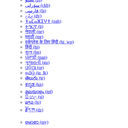
سۆرانی ‎(ckb)‎
فارسی ‎(fa)‎
ދިވެހި ‎(dv)‎
ⵜⴰⵎⴰⵣⵉⵖⵜ ‎(zgh)‎
ትግርኛ ‎(ti)‎
नेपाली ‎(ne)‎
मराठी ‎(mr)‎
वर्कप्लेस के लिए हिंदी ‎(hi_wp)‎
हिंदी ‎(hi)‎
বাংলা ‎(bn)‎
ਪੰਜਾਬੀ ‎(pan)‎
ગુજરાતી ‎(gu)‎
ଓଡ଼ିଆ ‎(or)‎
தமிழ் ‎(ta_lk)‎
తెలుగు ‎(te)‎
ಕನ್ನಡ ‎(kn)‎
മലയാളം ‎(ml)‎
සිංහල ‎(si)‎
ລາວ ‎(lo)‎
རྫོང་ཁ ‎(dz)‎
ဗမာစာ ‎(my)‎