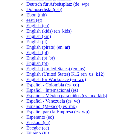
Deutsch für Arbeitsplatz ‎(de_wp)‎
Dolnoserbski ‎(dsb)‎
Ebon ‎(mh)‎
eesti ‎(et)‎
English ‎(en)‎
English (kids) ‎(en_kids)‎
English ‎(km)‎
English ‎(lt)‎
English (pirate) ‎(en_ar)‎
English ‎(pl)‎
English ‎(pt_br)‎
English ‎(pt)‎
English (United States) ‎(en_us)‎
English (United States) K12 ‎(en_us_k12)‎
English for Workplace ‎(en_wp)‎
Español - Colombia ‎(es_co)‎
Español - Internacional ‎(es)‎
Español - México para niños ‎(es_mx_kids)‎
Español - Venezuela ‎(es_ve)‎
Español (México) ‎(es_mx)‎
Español para la Empresa ‎(es_wp)‎
Esperanto ‎(eo)‎
Euskara ‎(eu)‎
Èʋegbe ‎(ee)‎
Filipino ‎(fil)‎