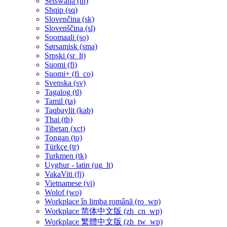
Setswana ‎(tn)‎
Shqip ‎(sq)‎
Slovenčina ‎(sk)‎
Slovenščina ‎(sl)‎
Soomaali ‎(so)‎
Sørsamisk ‎(sma)‎
Srpski ‎(sr_lt)‎
Suomi ‎(fi)‎
Suomi+ ‎(fi_co)‎
Svenska ‎(sv)‎
Tagalog ‎(tl)‎
Tamil ‎(ta)‎
Taqbaylit ‎(kab)‎
Thai ‎(th)‎
Tibetan ‎(xct)‎
Tongan ‎(to)‎
Türkçe ‎(tr)‎
Turkmen ‎(tk)‎
Uyghur - latin ‎(ug_lt)‎
VakaViti ‎(fj)‎
Vietnamese ‎(vi)‎
Wolof ‎(wo)‎
Workplace în limba română ‎(ro_wp)‎
Workplace 简体中文版 ‎(zh_cn_wp)‎
Workplace 繁體中文版 ‎(zh_tw_wp)‎