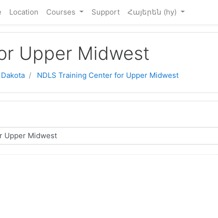
e
Location
Courses
Support
Հայերեն ‎(hy)‎
for Upper Midwest
 Dakota
NDLS Training Center for Upper Midwest