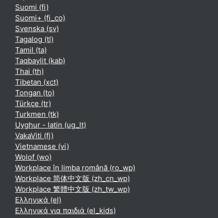
Suomi ‎(fi)‎
Suomi+ ‎(fi_co)‎
Svenska ‎(sv)‎
Tagalog ‎(tl)‎
Tamil ‎(ta)‎
Taqbaylit ‎(kab)‎
Thai ‎(th)‎
Tibetan ‎(xct)‎
Tongan ‎(to)‎
Türkçe ‎(tr)‎
Turkmen ‎(tk)‎
Uyghur - latin ‎(ug_lt)‎
VakaViti ‎(fj)‎
Vietnamese ‎(vi)‎
Wolof ‎(wo)‎
Workplace în limba română ‎(ro_wp)‎
Workplace 简体中文版 ‎(zh_cn_wp)‎
Workplace 繁體中文版 ‎(zh_tw_wp)‎
Ελληνικά ‎(el)‎
Ελληνικά για παιδιά ‎(el_kids)‎