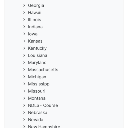
Georgia
Hawaii
Illinois
Indiana
Iowa
Kansas
Kentucky
Louisiana
Maryland
Massachusetts
Michigan
Mississippi
Missouri
Montana
NDLSF Course
Nebraska
Nevada
New Hampshire