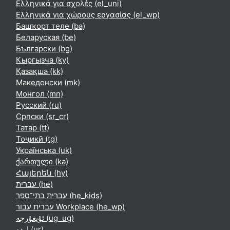
Ελληνικά για σχολές ‎(el_uni)‎
Ελληνικά για χώρους εργασίας ‎(el_wp)‎
Башҡорт теле ‎(ba)‎
Беларуская ‎(be)‎
Български ‎(bg)‎
Кыргызча ‎(ky)‎
Қазақша ‎(kk)‎
Македонски ‎(mk)‎
Монгол ‎(mn)‎
Русский ‎(ru)‎
Српски ‎(sr_cr)‎
Татар ‎(tt)‎
Тоҷикӣ ‎(tg)‎
Українська ‎(uk)‎
ქართული ‎(ka)‎
Հայերեն ‎(hy)‎
עברית ‎(he)‎
עברית בתי־ספר ‎(he_kids)‎
עברית עבור Workplace ‎(he_wp)‎
ئۇيغۇرچە ‎(ug_ug)‎
اردو ‎(ur)‎