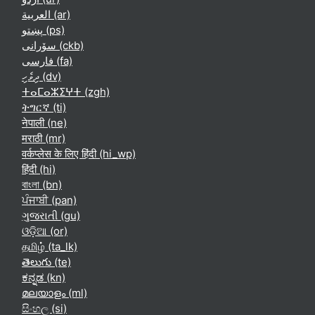
العربية ‎(ar)‎
پښتو ‎(ps)‎
سۆرانی ‎(ckb)‎
فارسی ‎(fa)‎
ދިވެހި ‎(dv)‎
ⵜⴰⵎⴰⵣⵉⵖⵜ ‎(zgh)‎
ትግርኛ ‎(ti)‎
नेपाली ‎(ne)‎
मराठी ‎(mr)‎
वर्कप्लेस के लिए हिंदी ‎(hi_wp)‎
हिंदी ‎(hi)‎
বাংলা ‎(bn)‎
ਪੰਜਾਬੀ ‎(pan)‎
ગુજરાતી ‎(gu)‎
ଓଡ଼ିଆ ‎(or)‎
தமிழ் ‎(ta_lk)‎
తెలుగు ‎(te)‎
ಕನ್ನಡ ‎(kn)‎
മലയാളം ‎(ml)‎
සිංහල ‎(si)‎