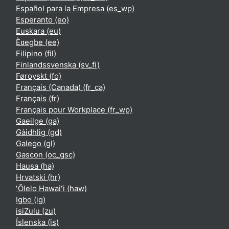
Español para la Empresa ‎(es_wp)‎
Esperanto ‎(eo)‎
Euskara ‎(eu)‎
Èʋegbe ‎(ee)‎
Filipino ‎(fil)‎
Finlandssvenska ‎(sv_fi)‎
Føroyskt ‎(fo)‎
Français (Canada) ‎(fr_ca)‎
Français ‎(fr)‎
Français pour Workplace ‎(fr_wp)‎
Gaeilge ‎(ga)‎
Gàidhlig ‎(gd)‎
Galego ‎(gl)‎
Gascon ‎(oc_gsc)‎
Hausa ‎(ha)‎
Hrvatski ‎(hr)‎
ʻŌlelo Hawaiʻi ‎(haw)‎
Igbo ‎(ig)‎
isiZulu ‎(zu)‎
Íslenska ‎(is)‎