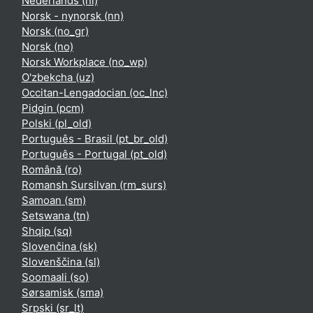
Nederlands ‎(nl)‎
Norsk - nynorsk ‎(nn)‎
Norsk ‎(no_gr)‎
Norsk ‎(no)‎
Norsk Workplace ‎(no_wp)‎
O'zbekcha ‎(uz)‎
Occitan-Lengadocian ‎(oc_lnc)‎
Pidgin ‎(pcm)‎
Polski ‎(pl_old)‎
Português - Brasil ‎(pt_br_old)‎
Português - Portugal ‎(pt_old)‎
Română ‎(ro)‎
Romansh Sursilvan ‎(rm_surs)‎
Samoan ‎(sm)‎
Setswana ‎(tn)‎
Shqip ‎(sq)‎
Slovenčina ‎(sk)‎
Slovenščina ‎(sl)‎
Soomaali ‎(so)‎
Sørsamisk ‎(sma)‎
Srpski ‎(sr_lt)‎