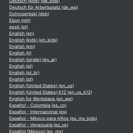
Deutsch (kids) ‎(de_kids)‎
Deutsch für Arbeitsplatz ‎(de_wp)‎
Dolnoserbski ‎(dsb)‎
Ebon ‎(mh)‎
eesti ‎(et)‎
English ‎(en)‎
English (kids) ‎(en_kids)‎
English ‎(km)‎
English ‎(lt)‎
English (pirate) ‎(en_ar)‎
English ‎(pl)‎
English ‎(pt_br)‎
English ‎(pt)‎
English (United States) ‎(en_us)‎
English (United States) K12 ‎(en_us_k12)‎
English for Workplace ‎(en_wp)‎
Español - Colombia ‎(es_co)‎
Español - Internacional ‎(es)‎
Español - México para niños ‎(es_mx_kids)‎
Español - Venezuela ‎(es_ve)‎
Español (México) ‎(es_mx)‎