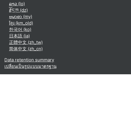
ລາວ ‎(lo)‎
རྫོང་ཁ ‎(dz)‎
ဗမာစာ ‎(my)‎
ខ្មែរ ‎(km_old)‎
한국어 ‎(ko)‎
日本語 ‎(ja)‎
正體中文 ‎(zh_tw)‎
简体中文 ‎(zh_cn)‎
Data retention summary
เปลี่ยนเป็นรูปแบบมาตรฐาน