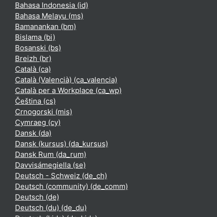
Bahasa Indonesia ‎(id)‎
Bahasa Melayu ‎(ms)‎
Bamanankan ‎(bm)‎
Bislama ‎(bi)‎
Bosanski ‎(bs)‎
Breizh ‎(br)‎
Català ‎(ca)‎
Català (Valencià) ‎(ca_valencia)‎
Català per a Workplace ‎(ca_wp)‎
Čeština ‎(cs)‎
Crnogorski ‎(mis)‎
Cymraeg ‎(cy)‎
Dansk ‎(da)‎
Dansk (kursus) ‎(da_kursus)‎
Dansk Rum ‎(da_rum)‎
Davvisámegiella ‎(se)‎
Deutsch - Schweiz ‎(de_ch)‎
Deutsch (community) ‎(de_comm)‎
Deutsch ‎(de)‎
Deutsch (du) ‎(de_du)‎