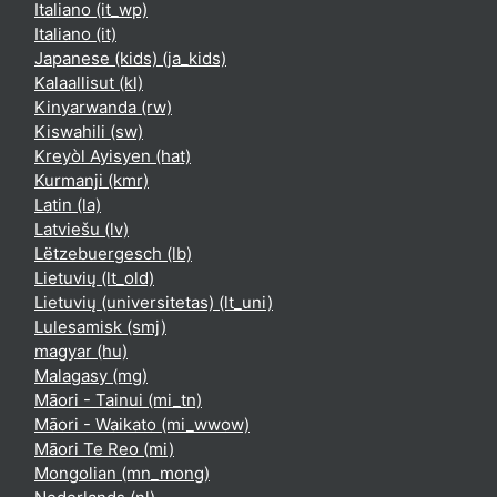
Italiano ‎(it_wp)‎
Italiano ‎(it)‎
Japanese (kids) ‎(ja_kids)‎
Kalaallisut ‎(kl)‎
Kinyarwanda ‎(rw)‎
Kiswahili ‎(sw)‎
Kreyòl Ayisyen ‎(hat)‎
Kurmanji ‎(kmr)‎
Latin ‎(la)‎
Latviešu ‎(lv)‎
Lëtzebuergesch ‎(lb)‎
Lietuvių ‎(lt_old)‎
Lietuvių (universitetas) ‎(lt_uni)‎
Lulesamisk ‎(smj)‎
magyar ‎(hu)‎
Malagasy ‎(mg)‎
Māori - Tainui ‎(mi_tn)‎
Māori - Waikato ‎(mi_wwow)‎
Māori Te Reo ‎(mi)‎
Mongolian ‎(mn_mong)‎