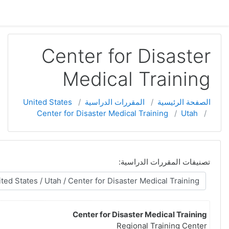
لم يتم دخولك. (
تسجيل الدخول
)