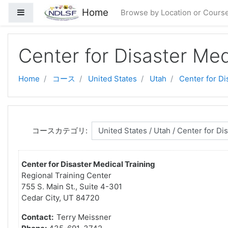
メインコンテンツへスキップする
Home
サイドパネル
Browse by Location or Cours
Center for Disaster Med
Home
コース
United States
Utah
Center for Di
コースカテゴリ:
Center for Disaster Medical Training
Regional Training Center
755 S. Main St., Suite 4-301
Cedar City, UT 84720
Contact:
Terry Meissner