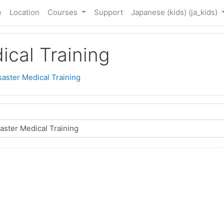
e
Location
Courses
Support
Japanese (kids) ‎(ja_kids)‎
ical Training
saster Medical Training