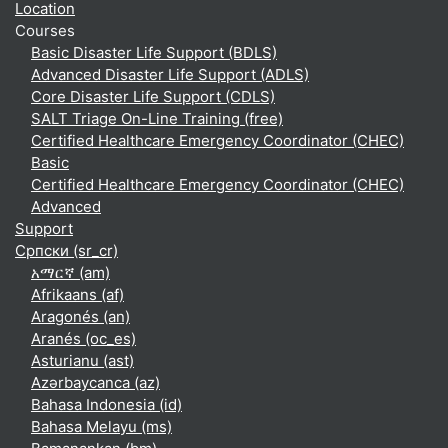
Location
Courses
Basic Disaster Life Support (BDLS)
Advanced Disaster Life Support (ADLS)
Core Disaster Life Support (CDLS)
SALT Triage On-Line Training (free)
Certified Healthcare Emergency Coordinator (CHEC)
Basic
Certified Healthcare Emergency Coordinator (CHEC)
Advanced
Support
Српски ‎(sr_cr)‎
አማርኛ ‎(am)‎
Afrikaans ‎(af)‎
Aragonés ‎(an)‎
Aranés ‎(oc_es)‎
Asturianu ‎(ast)‎
Azərbaycanca ‎(az)‎
Bahasa Indonesia ‎(id)‎
Bahasa Melayu ‎(ms)‎