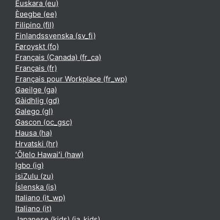
Euskara ‎(eu)‎
Èʋegbe ‎(ee)‎
Filipino ‎(fil)‎
Finlandssvenska ‎(sv_fi)‎
Føroyskt ‎(fo)‎
Français (Canada) ‎(fr_ca)‎
Français ‎(fr)‎
Français pour Workplace ‎(fr_wp)‎
Gaeilge ‎(ga)‎
Gàidhlig ‎(gd)‎
Galego ‎(gl)‎
Gascon ‎(oc_gsc)‎
Hausa ‎(ha)‎
Hrvatski ‎(hr)‎
ʻŌlelo Hawaiʻi ‎(haw)‎
Igbo ‎(ig)‎
isiZulu ‎(zu)‎
Íslenska ‎(is)‎
Italiano ‎(it_wp)‎
Italiano ‎(it)‎
Japanese (kids) ‎(ja_kids)‎