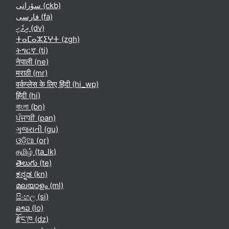
سۆرانی ‎(ckb)‎
فارسی ‎(fa)‎
ދިވެހި ‎(dv)‎
ⵜⴰⵎⴰⵣⵉⵖⵜ ‎(zgh)‎
ትግርኛ ‎(ti)‎
नेपाली ‎(ne)‎
मराठी ‎(mr)‎
वर्कप्लेस के लिए हिंदी ‎(hi_wp)‎
हिंदी ‎(hi)‎
বাংলা ‎(bn)‎
ਪੰਜਾਬੀ ‎(pan)‎
ગુજરાતી ‎(gu)‎
ଓଡ଼ିଆ ‎(or)‎
தமிழ் ‎(ta_lk)‎
తెలుగు ‎(te)‎
ಕನ್ನಡ ‎(kn)‎
മലയാളം ‎(ml)‎
සිංහල ‎(si)‎
ລາວ ‎(lo)‎
རྫོང་ཁ ‎(dz)‎