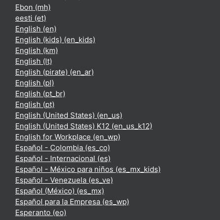
Ebon ‎(mh)‎
eesti ‎(et)‎
English ‎(en)‎
English (kids) ‎(en_kids)‎
English ‎(km)‎
English ‎(lt)‎
English (pirate) ‎(en_ar)‎
English ‎(pl)‎
English ‎(pt_br)‎
English ‎(pt)‎
English (United States) ‎(en_us)‎
English (United States) K12 ‎(en_us_k12)‎
English for Workplace ‎(en_wp)‎
Español - Colombia ‎(es_co)‎
Español - Internacional ‎(es)‎
Español - México para niños ‎(es_mx_kids)‎
Español - Venezuela ‎(es_ve)‎
Español (México) ‎(es_mx)‎
Español para la Empresa ‎(es_wp)‎
Esperanto ‎(eo)‎