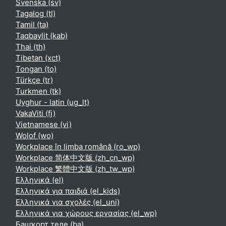
Svenska ‎(sv)‎
Tagalog ‎(tl)‎
Tamil ‎(ta)‎
Taqbaylit ‎(kab)‎
Thai ‎(th)‎
Tibetan ‎(xct)‎
Tongan ‎(to)‎
Türkçe ‎(tr)‎
Turkmen ‎(tk)‎
Uyghur - latin ‎(ug_lt)‎
VakaViti ‎(fj)‎
Vietnamese ‎(vi)‎
Wolof ‎(wo)‎
Workplace în limba română ‎(ro_wp)‎
Workplace 简体中文版 ‎(zh_cn_wp)‎
Workplace 繁體中文版 ‎(zh_tw_wp)‎
Ελληνικά ‎(el)‎
Ελληνικά για παιδιά ‎(el_kids)‎
Ελληνικά για σχολές ‎(el_uni)‎
Ελληνικά για χώρους εργασίας ‎(el_wp)‎
Башҡорт теле ‎(ba)‎