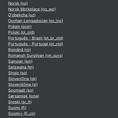
Norsk ‎(no)‎
Norsk Workplace ‎(no_wp)‎
O'zbekcha ‎(uz)‎
Occitan-Lengadocian ‎(oc_lnc)‎
Pidgin ‎(pcm)‎
Polski ‎(pl_old)‎
Português - Brasil ‎(pt_br_old)‎
Português - Portugal ‎(pt_old)‎
Română ‎(ro)‎
Romansh Sursilvan ‎(rm_surs)‎
Samoan ‎(sm)‎
Setswana ‎(tn)‎
Shqip ‎(sq)‎
Slovenčina ‎(sk)‎
Slovenščina ‎(sl)‎
Soomaali ‎(so)‎
Sørsamisk ‎(sma)‎
Srpski ‎(sr_lt)‎
Suomi ‎(fi)‎
Suomi+ ‎(fi_co)‎