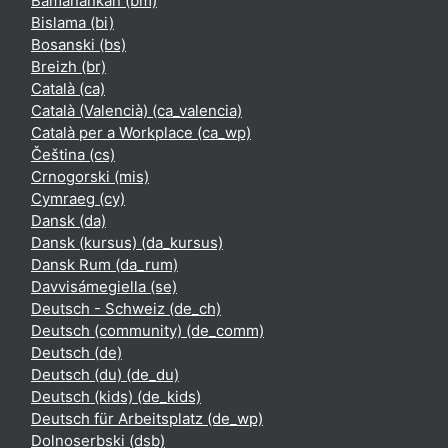
Bamanankan ‎(bm)‎
Bislama ‎(bi)‎
Bosanski ‎(bs)‎
Breizh ‎(br)‎
Català ‎(ca)‎
Català (Valencià) ‎(ca_valencia)‎
Català per a Workplace ‎(ca_wp)‎
Čeština ‎(cs)‎
Crnogorski ‎(mis)‎
Cymraeg ‎(cy)‎
Dansk ‎(da)‎
Dansk (kursus) ‎(da_kursus)‎
Dansk Rum ‎(da_rum)‎
Davvisámegiella ‎(se)‎
Deutsch - Schweiz ‎(de_ch)‎
Deutsch (community) ‎(de_comm)‎
Deutsch ‎(de)‎
Deutsch (du) ‎(de_du)‎
Deutsch (kids) ‎(de_kids)‎
Deutsch für Arbeitsplatz ‎(de_wp)‎
Dolnoserbski ‎(dsb)‎