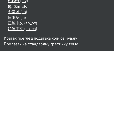
ဗမာစာ ‎(my)‎
ខ្មែរ ‎(km_old)‎
한국어 ‎(ko)‎
日本語 ‎(ja)‎
正體中文 ‎(zh_tw)‎
简体中文 ‎(zh_cn)‎
Кратак преглед података који се чувају
Прелазак на стандардну графичку тему