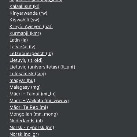
Kalaallisut ‎(kl)‎
Kinyarwanda ‎(rw)‎
Kiswahili ‎(sw)‎
Kreyòl Ayisyen ‎(hat)‎
Kurmanji ‎(kmr)‎
Latin ‎(la)‎
Latviešu ‎(lv)‎
Lëtzebuergesch ‎(lb)‎
Lietuvių ‎(lt_old)‎
Lietuvių (universitetas) ‎(lt_uni)‎
Lulesamisk ‎(smj)‎
magyar ‎(hu)‎
Malagasy ‎(mg)‎
Māori - Tainui ‎(mi_tn)‎
Māori - Waikato ‎(mi_wwow)‎
Māori Te Reo ‎(mi)‎
Mongolian ‎(mn_mong)‎
Nederlands ‎(nl)‎
Norsk - nynorsk ‎(nn)‎
Norsk ‎(no_gr)‎