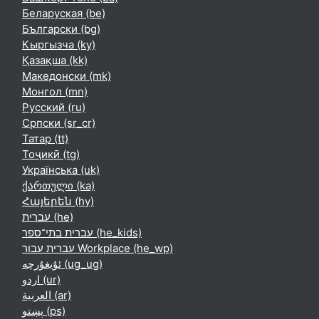
Беларуская ‎(be)‎
Български ‎(bg)‎
Кыргызча ‎(ky)‎
Қазақша ‎(kk)‎
Македонски ‎(mk)‎
Монгол ‎(mn)‎
Русский ‎(ru)‎
Српски ‎(sr_cr)‎
Татар ‎(tt)‎
Тоҷикӣ ‎(tg)‎
Українська ‎(uk)‎
ქართული ‎(ka)‎
Հայերեն ‎(hy)‎
עברית ‎(he)‎
עברית בתי־ספר ‎(he_kids)‎
עברית עבור Workplace ‎(he_wp)‎
ئۇيغۇرچە ‎(ug_ug)‎
اردو ‎(ur)‎
العربية ‎(ar)‎
پښتو ‎(ps)‎