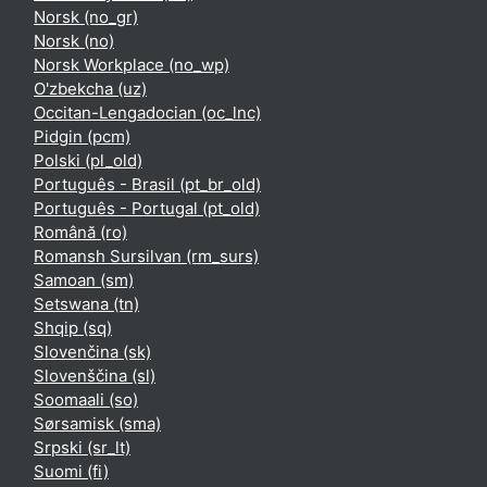
Norsk ‎(no_gr)‎
Norsk ‎(no)‎
Norsk Workplace ‎(no_wp)‎
O'zbekcha ‎(uz)‎
Occitan-Lengadocian ‎(oc_lnc)‎
Pidgin ‎(pcm)‎
Polski ‎(pl_old)‎
Português - Brasil ‎(pt_br_old)‎
Português - Portugal ‎(pt_old)‎
Română ‎(ro)‎
Romansh Sursilvan ‎(rm_surs)‎
Samoan ‎(sm)‎
Setswana ‎(tn)‎
Shqip ‎(sq)‎
Slovenčina ‎(sk)‎
Slovenščina ‎(sl)‎
Soomaali ‎(so)‎
Sørsamisk ‎(sma)‎
Srpski ‎(sr_lt)‎
Suomi ‎(fi)‎