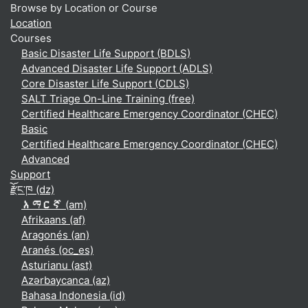
Browse by Location or Course
Location
Courses
Basic Disaster Life Support (BDLS)
Advanced Disaster Life Support (ADLS)
Core Disaster Life Support (CDLS)
SALT Triage On-Line Training (free)
Certified Healthcare Emergency Coordinator (CHEC)
Basic
Certified Healthcare Emergency Coordinator (CHEC)
Advanced
Support
རྫོང་ཁ ‎(dz)‎
አማርኛ ‎(am)‎
Afrikaans ‎(af)‎
Aragonés ‎(an)‎
Aranés ‎(oc_es)‎
Asturianu ‎(ast)‎
Azərbaycanca ‎(az)‎
Bahasa Indonesia ‎(id)‎