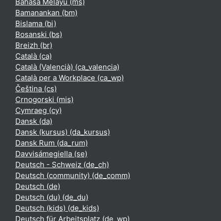
Bahasa Melayu ‎(ms)‎
Bamanankan ‎(bm)‎
Bislama ‎(bi)‎
Bosanski ‎(bs)‎
Breizh ‎(br)‎
Català ‎(ca)‎
Català (Valencià) ‎(ca_valencia)‎
Català per a Workplace ‎(ca_wp)‎
Čeština ‎(cs)‎
Crnogorski ‎(mis)‎
Cymraeg ‎(cy)‎
Dansk ‎(da)‎
Dansk (kursus) ‎(da_kursus)‎
Dansk Rum ‎(da_rum)‎
Davvisámegiella ‎(se)‎
Deutsch - Schweiz ‎(de_ch)‎
Deutsch (community) ‎(de_comm)‎
Deutsch ‎(de)‎
Deutsch (du) ‎(de_du)‎
Deutsch (kids) ‎(de_kids)‎
Deutsch für Arbeitsplatz ‎(de_wp)‎