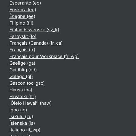
Esperanto ‎(eo)‎
Euskara ‎(eu)‎
Èʋegbe ‎(ee)‎
Filipino ‎(fil)‎
Finlandssvenska ‎(sv_fi)‎
Føroyskt ‎(fo)‎
Français (Canada) ‎(fr_ca)‎
Français ‎(fr)‎
Français pour Workplace ‎(fr_wp)‎
Gaeilge ‎(ga)‎
Gàidhlig ‎(gd)‎
Galego ‎(gl)‎
Gascon ‎(oc_gsc)‎
Hausa ‎(ha)‎
Hrvatski ‎(hr)‎
ʻŌlelo Hawaiʻi ‎(haw)‎
Igbo ‎(ig)‎
isiZulu ‎(zu)‎
Íslenska ‎(is)‎
Italiano ‎(it_wp)‎