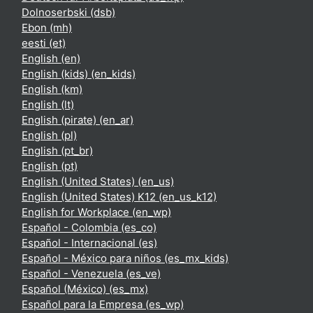
Dolnoserbski ‎(dsb)‎
Ebon ‎(mh)‎
eesti ‎(et)‎
English ‎(en)‎
English (kids) ‎(en_kids)‎
English ‎(km)‎
English ‎(lt)‎
English (pirate) ‎(en_ar)‎
English ‎(pl)‎
English ‎(pt_br)‎
English ‎(pt)‎
English (United States) ‎(en_us)‎
English (United States) K12 ‎(en_us_k12)‎
English for Workplace ‎(en_wp)‎
Español - Colombia ‎(es_co)‎
Español - Internacional ‎(es)‎
Español - México para niños ‎(es_mx_kids)‎
Español - Venezuela ‎(es_ve)‎
Español (México) ‎(es_mx)‎
Español para la Empresa ‎(es_wp)‎