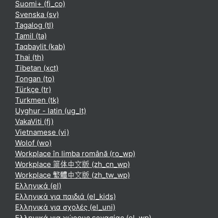
Suomi+ ‎(fi_co)‎
Svenska ‎(sv)‎
Tagalog ‎(tl)‎
Tamil ‎(ta)‎
Taqbaylit ‎(kab)‎
Thai ‎(th)‎
Tibetan ‎(xct)‎
Tongan ‎(to)‎
Türkçe ‎(tr)‎
Turkmen ‎(tk)‎
Uyghur - latin ‎(ug_lt)‎
VakaViti ‎(fj)‎
Vietnamese ‎(vi)‎
Wolof ‎(wo)‎
Workplace în limba română ‎(ro_wp)‎
Workplace 简体中文版 ‎(zh_cn_wp)‎
Workplace 繁體中文版 ‎(zh_tw_wp)‎
Ελληνικά ‎(el)‎
Ελληνικά για παιδιά ‎(el_kids)‎
Ελληνικά για σχολές ‎(el_uni)‎
Ελληνικά για χώρους εργασίας ‎(el_wp)‎