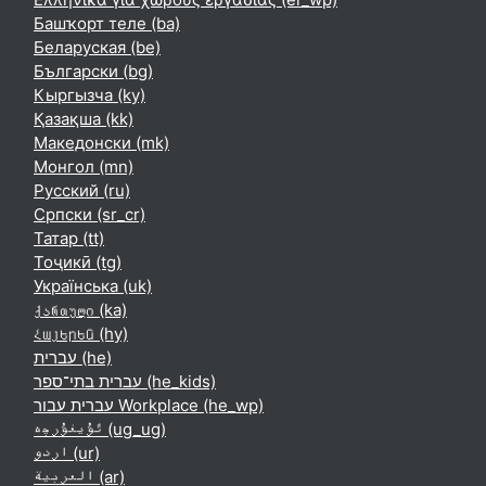
Башҡорт теле ‎(ba)‎
Беларуская ‎(be)‎
Български ‎(bg)‎
Кыргызча ‎(ky)‎
Қазақша ‎(kk)‎
Македонски ‎(mk)‎
Монгол ‎(mn)‎
Русский ‎(ru)‎
Српски ‎(sr_cr)‎
Татар ‎(tt)‎
Тоҷикӣ ‎(tg)‎
Українська ‎(uk)‎
ქართული ‎(ka)‎
Հայերեն ‎(hy)‎
עברית ‎(he)‎
עברית בתי־ספר ‎(he_kids)‎
עברית עבור Workplace ‎(he_wp)‎
ئۇيغۇرچە ‎(ug_ug)‎
اردو ‎(ur)‎
العربية ‎(ar)‎