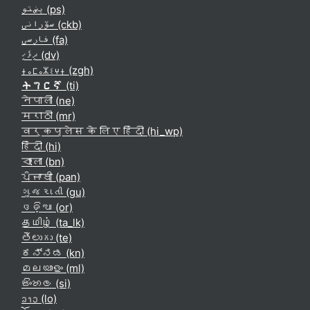
پښتو ‎(ps)‎
سۆرانی ‎(ckb)‎
فارسی ‎(fa)‎
ދިވެހި ‎(dv)‎
ⵜⴰⵎⴰⵣⵉⵖⵜ ‎(zgh)‎
ትግርኛ ‎(ti)‎
नेपाली ‎(ne)‎
मराठी ‎(mr)‎
वर्कप्लेस के लिए हिंदी ‎(hi_wp)‎
हिंदी ‎(hi)‎
বাংলা ‎(bn)‎
ਪੰਜਾਬੀ ‎(pan)‎
ગુજરાતી ‎(gu)‎
ଓଡ଼ିଆ ‎(or)‎
தமிழ் ‎(ta_lk)‎
తెలుగు ‎(te)‎
ಕನ್ನಡ ‎(kn)‎
മലയാളം ‎(ml)‎
සිංහල ‎(si)‎
ລາວ ‎(lo)‎