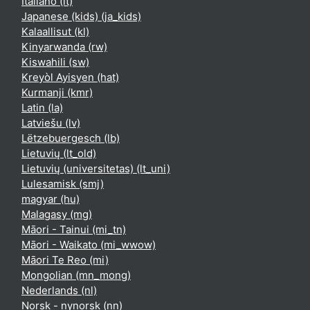
Italiano ‎(it)‎
Japanese (kids) ‎(ja_kids)‎
Kalaallisut ‎(kl)‎
Kinyarwanda ‎(rw)‎
Kiswahili ‎(sw)‎
Kreyòl Ayisyen ‎(hat)‎
Kurmanji ‎(kmr)‎
Latin ‎(la)‎
Latviešu ‎(lv)‎
Lëtzebuergesch ‎(lb)‎
Lietuvių ‎(lt_old)‎
Lietuvių (universitetas) ‎(lt_uni)‎
Lulesamisk ‎(smj)‎
magyar ‎(hu)‎
Malagasy ‎(mg)‎
Māori - Tainui ‎(mi_tn)‎
Māori - Waikato ‎(mi_wwow)‎
Māori Te Reo ‎(mi)‎
Mongolian ‎(mn_mong)‎
Nederlands ‎(nl)‎
Norsk - nynorsk ‎(nn)‎