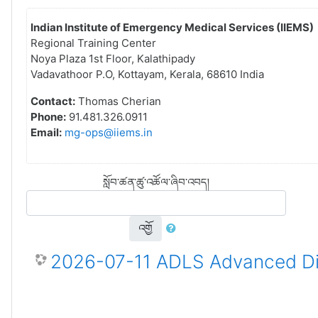
Indian Institute of Emergency Medical Services (IIEMS)
Regional Training Center
Noya Plaza 1st Floor, Kalathipady
Vadavathoor P.O, Kottayam, Kerala, 68610 India
Contact:
Thomas Cherian
Phone:
91.481.326.0911
Email:
mg-ops@iiems.in
སློབ་ཚན་ཚུ་འཚོལ་ཞིབ་འབད།
འགྱོ
2026-07-11 ADLS Advanced Dis