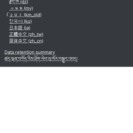
རྫོང་ཁ ‎(dz)‎
ဗမာစာ ‎(my)‎
ខ្មែរ ‎(km_old)‎
한국어 ‎(ko)‎
日本語 ‎(ja)‎
正體中文 ‎(zh_tw)‎
简体中文 ‎(zh_cn)‎
Data retention summary
ཚད་ལྡན་བཀོད་རིས་ཤོག་ལེབ་ལུ་སོར་བསྒྱུར་འབད།