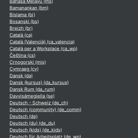
Bahasa Melayu ‎(ms)‎
Bamanankan ‎(bm)‎
Bislama ‎(bi)‎
Bosanski ‎(bs)‎
Breizh ‎(br)‎
Català ‎(ca)‎
Català (Valencià) ‎(ca_valencia)‎
Català per a Workplace ‎(ca_wp)‎
Čeština ‎(cs)‎
Crnogorski ‎(mis)‎
Cymraeg ‎(cy)‎
Dansk ‎(da)‎
Dansk (kursus) ‎(da_kursus)‎
Dansk Rum ‎(da_rum)‎
Davvisámegiella ‎(se)‎
Deutsch - Schweiz ‎(de_ch)‎
Deutsch (community) ‎(de_comm)‎
Deutsch ‎(de)‎
Deutsch (du) ‎(de_du)‎
Deutsch (kids) ‎(de_kids)‎
Deutsch für Arbeitsplatz ‎(de_wp)‎