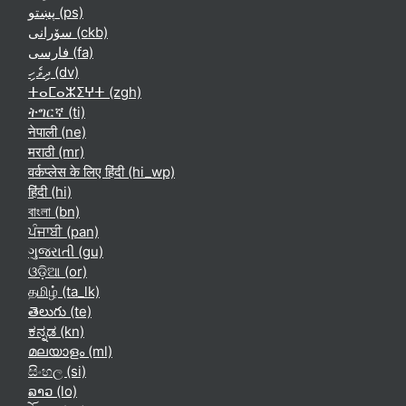
پښتو ‎(ps)‎
سۆرانی ‎(ckb)‎
فارسی ‎(fa)‎
ދިވެހި ‎(dv)‎
ⵜⴰⵎⴰⵣⵉⵖⵜ ‎(zgh)‎
ትግርኛ ‎(ti)‎
नेपाली ‎(ne)‎
मराठी ‎(mr)‎
वर्कप्लेस के लिए हिंदी ‎(hi_wp)‎
हिंदी ‎(hi)‎
বাংলা ‎(bn)‎
ਪੰਜਾਬੀ ‎(pan)‎
ગુજરાતી ‎(gu)‎
ଓଡ଼ିଆ ‎(or)‎
தமிழ் ‎(ta_lk)‎
తెలుగు ‎(te)‎
ಕನ್ನಡ ‎(kn)‎
മലയാളം ‎(ml)‎
සිංහල ‎(si)‎
ລາວ ‎(lo)‎