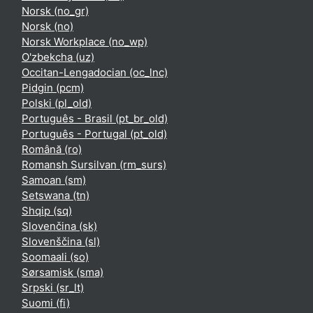
Norsk ‎(no_gr)‎
Norsk ‎(no)‎
Norsk Workplace ‎(no_wp)‎
O'zbekcha ‎(uz)‎
Occitan-Lengadocian ‎(oc_lnc)‎
Pidgin ‎(pcm)‎
Polski ‎(pl_old)‎
Português - Brasil ‎(pt_br_old)‎
Português - Portugal ‎(pt_old)‎
Română ‎(ro)‎
Romansh Sursilvan ‎(rm_surs)‎
Samoan ‎(sm)‎
Setswana ‎(tn)‎
Shqip ‎(sq)‎
Slovenčina ‎(sk)‎
Slovenščina ‎(sl)‎
Soomaali ‎(so)‎
Sørsamisk ‎(sma)‎
Srpski ‎(sr_lt)‎
Suomi ‎(fi)‎