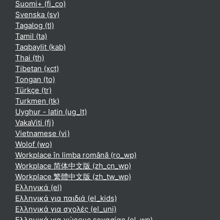
Suomi+ ‎(fi_co)‎
Svenska ‎(sv)‎
Tagalog ‎(tl)‎
Tamil ‎(ta)‎
Taqbaylit ‎(kab)‎
Thai ‎(th)‎
Tibetan ‎(xct)‎
Tongan ‎(to)‎
Türkçe ‎(tr)‎
Turkmen ‎(tk)‎
Uyghur - latin ‎(ug_lt)‎
VakaViti ‎(fj)‎
Vietnamese ‎(vi)‎
Wolof ‎(wo)‎
Workplace în limba română ‎(ro_wp)‎
Workplace 简体中文版 ‎(zh_cn_wp)‎
Workplace 繁體中文版 ‎(zh_tw_wp)‎
Ελληνικά ‎(el)‎
Ελληνικά για παιδιά ‎(el_kids)‎
Ελληνικά για σχολές ‎(el_uni)‎
Ελληνικά για χώρους εργασίας ‎(el_wp)‎