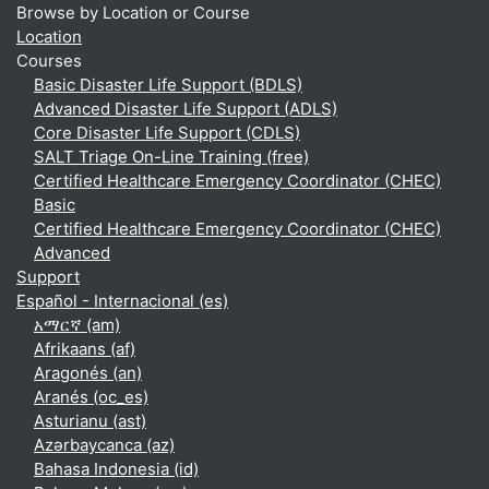
Browse by Location or Course
Location
Courses
Basic Disaster Life Support (BDLS)
Advanced Disaster Life Support (ADLS)
Core Disaster Life Support (CDLS)
SALT Triage On-Line Training (free)
Certified Healthcare Emergency Coordinator (CHEC)
Basic
Certified Healthcare Emergency Coordinator (CHEC)
Advanced
Support
Español - Internacional ‎(es)‎
አማርኛ ‎(am)‎
Afrikaans ‎(af)‎
Aragonés ‎(an)‎
Aranés ‎(oc_es)‎
Asturianu ‎(ast)‎
Azərbaycanca ‎(az)‎
Bahasa Indonesia ‎(id)‎