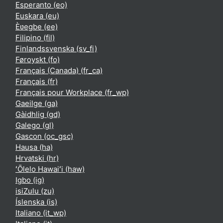
Esperanto ‎(eo)‎
Euskara ‎(eu)‎
Èʋegbe ‎(ee)‎
Filipino ‎(fil)‎
Finlandssvenska ‎(sv_fi)‎
Føroyskt ‎(fo)‎
Français (Canada) ‎(fr_ca)‎
Français ‎(fr)‎
Français pour Workplace ‎(fr_wp)‎
Gaeilge ‎(ga)‎
Gàidhlig ‎(gd)‎
Galego ‎(gl)‎
Gascon ‎(oc_gsc)‎
Hausa ‎(ha)‎
Hrvatski ‎(hr)‎
ʻŌlelo Hawaiʻi ‎(haw)‎
Igbo ‎(ig)‎
isiZulu ‎(zu)‎
Íslenska ‎(is)‎
Italiano ‎(it_wp)‎