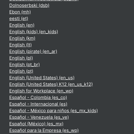
Dolnoserbski ‎(dsb)‎
Ebon ‎(mh)‎
eesti ‎(et)‎
English ‎(en)‎
English (kids) ‎(en_kids)‎
English ‎(km)‎
English ‎(lt)‎
English (pirate) ‎(en_ar)‎
English ‎(pl)‎
English ‎(pt_br)‎
English ‎(pt)‎
English (United States) ‎(en_us)‎
English (United States) K12 ‎(en_us_k12)‎
English for Workplace ‎(en_wp)‎
Español - Colombia ‎(es_co)‎
Español - Internacional ‎(es)‎
Español - México para niños ‎(es_mx_kids)‎
Español - Venezuela ‎(es_ve)‎
Español (México) ‎(es_mx)‎
Español para la Empresa ‎(es_wp)‎