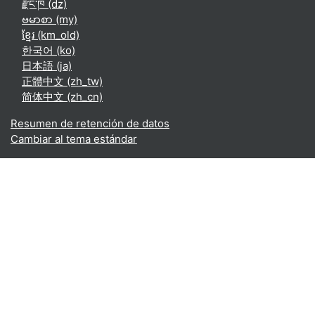
རྫོང་ཁ ‎(dz)‎
ဗမာစာ ‎(my)‎
ខ្មែរ ‎(km_old)‎
한국어 ‎(ko)‎
日本語 ‎(ja)‎
正體中文 ‎(zh_tw)‎
简体中文 ‎(zh_cn)‎
Resumen de retención de datos
Cambiar al tema estándar