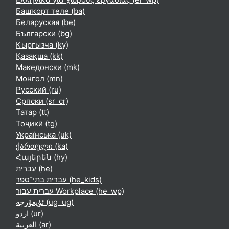
Башҡорт теле ‎(ba)‎
Беларуская ‎(be)‎
Български ‎(bg)‎
Кыргызча ‎(ky)‎
Қазақша ‎(kk)‎
Македонски ‎(mk)‎
Монгол ‎(mn)‎
Русский ‎(ru)‎
Српски ‎(sr_cr)‎
Татар ‎(tt)‎
Тоҷикӣ ‎(tg)‎
Українська ‎(uk)‎
ქართული ‎(ka)‎
Հայերեն ‎(hy)‎
עברית ‎(he)‎
עברית בתי־ספר ‎(he_kids)‎
עברית עבור Workplace ‎(he_wp)‎
ئۇيغۇرچە ‎(ug_ug)‎
اردو ‎(ur)‎
العربية ‎(ar)‎