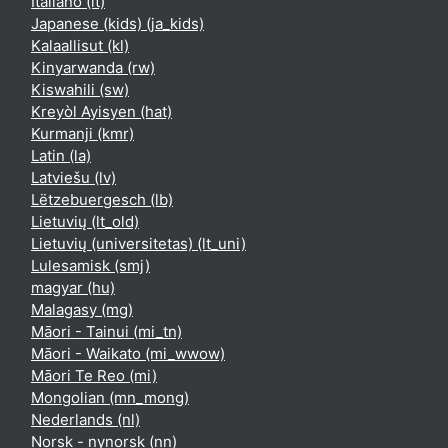
Italiano ‎(it)‎
Japanese (kids) ‎(ja_kids)‎
Kalaallisut ‎(kl)‎
Kinyarwanda ‎(rw)‎
Kiswahili ‎(sw)‎
Kreyòl Ayisyen ‎(hat)‎
Kurmanji ‎(kmr)‎
Latin ‎(la)‎
Latviešu ‎(lv)‎
Lëtzebuergesch ‎(lb)‎
Lietuvių ‎(lt_old)‎
Lietuvių (universitetas) ‎(lt_uni)‎
Lulesamisk ‎(smj)‎
magyar ‎(hu)‎
Malagasy ‎(mg)‎
Māori - Tainui ‎(mi_tn)‎
Māori - Waikato ‎(mi_wwow)‎
Māori Te Reo ‎(mi)‎
Mongolian ‎(mn_mong)‎
Nederlands ‎(nl)‎
Norsk - nynorsk ‎(nn)‎