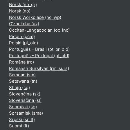
Norsk ‎(no_gr)‎
Norsk ‎(no)‎
Norsk Workplace ‎(no_wp)‎
O'zbekcha ‎(uz)‎
Occitan-Lengadocian ‎(oc_lnc)‎
Pidgin ‎(pcm)‎
Polski ‎(pl_old)‎
Português - Brasil ‎(pt_br_old)‎
Português - Portugal ‎(pt_old)‎
Română ‎(ro)‎
Romansh Sursilvan ‎(rm_surs)‎
Samoan ‎(sm)‎
Setswana ‎(tn)‎
Shqip ‎(sq)‎
Slovenčina ‎(sk)‎
Slovenščina ‎(sl)‎
Soomaali ‎(so)‎
Sørsamisk ‎(sma)‎
Srpski ‎(sr_lt)‎
Suomi ‎(fi)‎