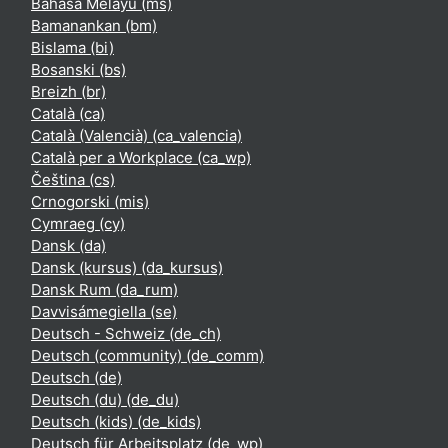
Bahasa Melayu ‎(ms)‎
Bamanankan ‎(bm)‎
Bislama ‎(bi)‎
Bosanski ‎(bs)‎
Breizh ‎(br)‎
Català ‎(ca)‎
Català (Valencià) ‎(ca_valencia)‎
Català per a Workplace ‎(ca_wp)‎
Čeština ‎(cs)‎
Crnogorski ‎(mis)‎
Cymraeg ‎(cy)‎
Dansk ‎(da)‎
Dansk (kursus) ‎(da_kursus)‎
Dansk Rum ‎(da_rum)‎
Davvisámegiella ‎(se)‎
Deutsch - Schweiz ‎(de_ch)‎
Deutsch (community) ‎(de_comm)‎
Deutsch ‎(de)‎
Deutsch (du) ‎(de_du)‎
Deutsch (kids) ‎(de_kids)‎
Deutsch für Arbeitsplatz ‎(de_wp)‎