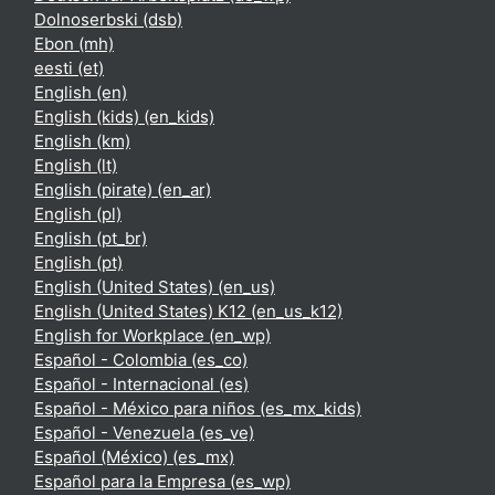
Dolnoserbski ‎(dsb)‎
Ebon ‎(mh)‎
eesti ‎(et)‎
English ‎(en)‎
English (kids) ‎(en_kids)‎
English ‎(km)‎
English ‎(lt)‎
English (pirate) ‎(en_ar)‎
English ‎(pl)‎
English ‎(pt_br)‎
English ‎(pt)‎
English (United States) ‎(en_us)‎
English (United States) K12 ‎(en_us_k12)‎
English for Workplace ‎(en_wp)‎
Español - Colombia ‎(es_co)‎
Español - Internacional ‎(es)‎
Español - México para niños ‎(es_mx_kids)‎
Español - Venezuela ‎(es_ve)‎
Español (México) ‎(es_mx)‎
Español para la Empresa ‎(es_wp)‎