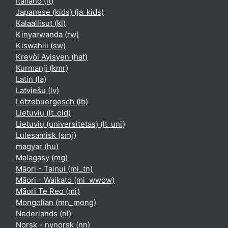
Italiano ‎(it)‎
Japanese (kids) ‎(ja_kids)‎
Kalaallisut ‎(kl)‎
Kinyarwanda ‎(rw)‎
Kiswahili ‎(sw)‎
Kreyòl Ayisyen ‎(hat)‎
Kurmanji ‎(kmr)‎
Latin ‎(la)‎
Latviešu ‎(lv)‎
Lëtzebuergesch ‎(lb)‎
Lietuvių ‎(lt_old)‎
Lietuvių (universitetas) ‎(lt_uni)‎
Lulesamisk ‎(smj)‎
magyar ‎(hu)‎
Malagasy ‎(mg)‎
Māori - Tainui ‎(mi_tn)‎
Māori - Waikato ‎(mi_wwow)‎
Māori Te Reo ‎(mi)‎
Mongolian ‎(mn_mong)‎
Nederlands ‎(nl)‎
Norsk - nynorsk ‎(nn)‎