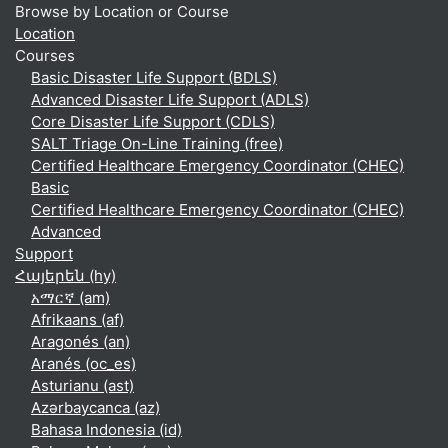
Browse by Location or Course
Location
Courses
Basic Disaster Life Support (BDLS)
Advanced Disaster Life Support (ADLS)
Core Disaster Life Support (CDLS)
SALT Triage On-Line Training (free)
Certified Healthcare Emergency Coordinator (CHEC)
Basic
Certified Healthcare Emergency Coordinator (CHEC)
Advanced
Support
Հայերեն ‎(hy)‎
አማርኛ ‎(am)‎
Afrikaans ‎(af)‎
Aragonés ‎(an)‎
Aranés ‎(oc_es)‎
Asturianu ‎(ast)‎
Azərbaycanca ‎(az)‎
Bahasa Indonesia ‎(id)‎