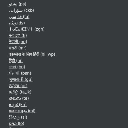
پښتو ‎(ps)‎
سۆرانی ‎(ckb)‎
فارسی ‎(fa)‎
ދިވެހި ‎(dv)‎
ⵜⴰⵎⴰⵣⵉⵖⵜ ‎(zgh)‎
ትግርኛ ‎(ti)‎
नेपाली ‎(ne)‎
मराठी ‎(mr)‎
वर्कप्लेस के लिए हिंदी ‎(hi_wp)‎
हिंदी ‎(hi)‎
বাংলা ‎(bn)‎
ਪੰਜਾਬੀ ‎(pan)‎
ગુજરાતી ‎(gu)‎
ଓଡ଼ିଆ ‎(or)‎
தமிழ் ‎(ta_lk)‎
తెలుగు ‎(te)‎
ಕನ್ನಡ ‎(kn)‎
മലയാളം ‎(ml)‎
සිංහල ‎(si)‎
ລາວ ‎(lo)‎