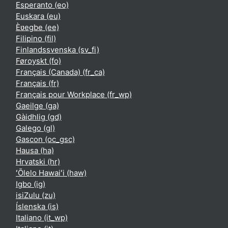
Esperanto ‎(eo)‎
Euskara ‎(eu)‎
Èʋegbe ‎(ee)‎
Filipino ‎(fil)‎
Finlandssvenska ‎(sv_fi)‎
Føroyskt ‎(fo)‎
Français (Canada) ‎(fr_ca)‎
Français ‎(fr)‎
Français pour Workplace ‎(fr_wp)‎
Gaeilge ‎(ga)‎
Gàidhlig ‎(gd)‎
Galego ‎(gl)‎
Gascon ‎(oc_gsc)‎
Hausa ‎(ha)‎
Hrvatski ‎(hr)‎
ʻŌlelo Hawaiʻi ‎(haw)‎
Igbo ‎(ig)‎
isiZulu ‎(zu)‎
Íslenska ‎(is)‎
Italiano ‎(it_wp)‎