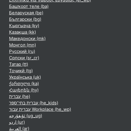
Башҡорт теле ‎(ba)‎
Беларуская ‎(be)‎
Български ‎(bg)‎
Кыргызча ‎(ky)‎
Қазақша ‎(kk)‎
Македонски ‎(mk)‎
Монгол ‎(mn)‎
Русский ‎(ru)‎
Српски ‎(sr_cr)‎
Татар ‎(tt)‎
Тоҷикӣ ‎(tg)‎
Українська ‎(uk)‎
ქართული ‎(ka)‎
Հայերեն ‎(hy)‎
עברית ‎(he)‎
עברית בתי־ספר ‎(he_kids)‎
עברית עבור Workplace ‎(he_wp)‎
ئۇيغۇرچە ‎(ug_ug)‎
اردو ‎(ur)‎
العربية ‎(ar)‎