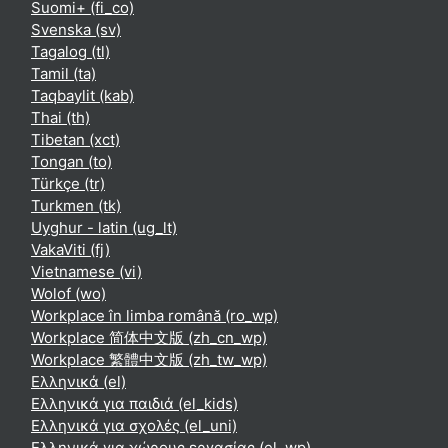
Suomi+ ‎(fi_co)‎
Svenska ‎(sv)‎
Tagalog ‎(tl)‎
Tamil ‎(ta)‎
Taqbaylit ‎(kab)‎
Thai ‎(th)‎
Tibetan ‎(xct)‎
Tongan ‎(to)‎
Türkçe ‎(tr)‎
Turkmen ‎(tk)‎
Uyghur - latin ‎(ug_lt)‎
VakaViti ‎(fj)‎
Vietnamese ‎(vi)‎
Wolof ‎(wo)‎
Workplace în limba română ‎(ro_wp)‎
Workplace 简体中文版 ‎(zh_cn_wp)‎
Workplace 繁體中文版 ‎(zh_tw_wp)‎
Ελληνικά ‎(el)‎
Ελληνικά για παιδιά ‎(el_kids)‎
Ελληνικά για σχολές ‎(el_uni)‎
Ελληνικά για χώρους εργασίας ‎(el_wp)‎