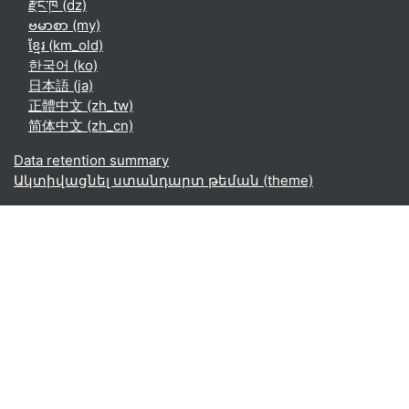
རྫོང་ཁ ‎(dz)‎
ဗမာစာ ‎(my)‎
ខ្មែរ ‎(km_old)‎
한국어 ‎(ko)‎
日本語 ‎(ja)‎
正體中文 ‎(zh_tw)‎
简体中文 ‎(zh_cn)‎
Data retention summary
Ակտիվացնել ստանդարտ թեման (theme)