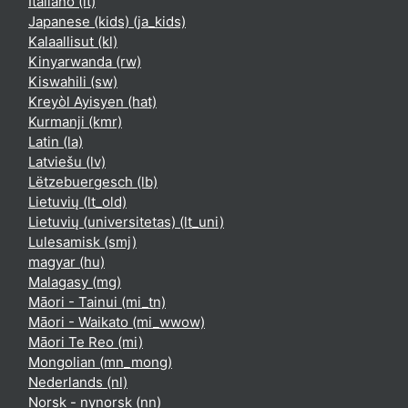
Italiano ‎(it)‎
Japanese (kids) ‎(ja_kids)‎
Kalaallisut ‎(kl)‎
Kinyarwanda ‎(rw)‎
Kiswahili ‎(sw)‎
Kreyòl Ayisyen ‎(hat)‎
Kurmanji ‎(kmr)‎
Latin ‎(la)‎
Latviešu ‎(lv)‎
Lëtzebuergesch ‎(lb)‎
Lietuvių ‎(lt_old)‎
Lietuvių (universitetas) ‎(lt_uni)‎
Lulesamisk ‎(smj)‎
magyar ‎(hu)‎
Malagasy ‎(mg)‎
Māori - Tainui ‎(mi_tn)‎
Māori - Waikato ‎(mi_wwow)‎
Māori Te Reo ‎(mi)‎
Mongolian ‎(mn_mong)‎
Nederlands ‎(nl)‎
Norsk - nynorsk ‎(nn)‎