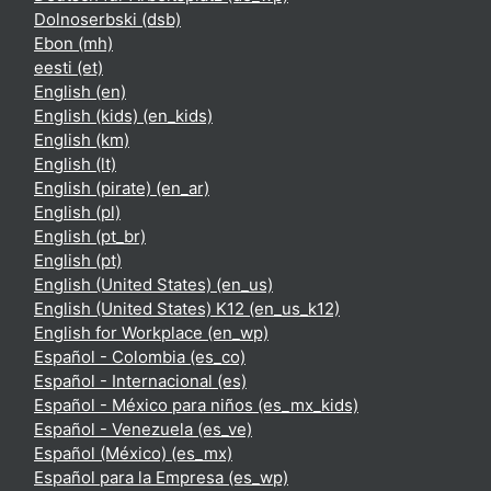
Dolnoserbski ‎(dsb)‎
Ebon ‎(mh)‎
eesti ‎(et)‎
English ‎(en)‎
English (kids) ‎(en_kids)‎
English ‎(km)‎
English ‎(lt)‎
English (pirate) ‎(en_ar)‎
English ‎(pl)‎
English ‎(pt_br)‎
English ‎(pt)‎
English (United States) ‎(en_us)‎
English (United States) K12 ‎(en_us_k12)‎
English for Workplace ‎(en_wp)‎
Español - Colombia ‎(es_co)‎
Español - Internacional ‎(es)‎
Español - México para niños ‎(es_mx_kids)‎
Español - Venezuela ‎(es_ve)‎
Español (México) ‎(es_mx)‎
Español para la Empresa ‎(es_wp)‎