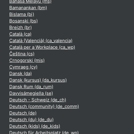
Bahasa Melayu ‎(ms)‎
Bamanankan ‎(bm)‎
Bislama ‎(bi)‎
Bosanski ‎(bs)‎
Breizh ‎(br)‎
Català ‎(ca)‎
Català (Valencià) ‎(ca_valencia)‎
Català per a Workplace ‎(ca_wp)‎
Čeština ‎(cs)‎
Crnogorski ‎(mis)‎
Cymraeg ‎(cy)‎
Dansk ‎(da)‎
Dansk (kursus) ‎(da_kursus)‎
Dansk Rum ‎(da_rum)‎
Davvisámegiella ‎(se)‎
Deutsch - Schweiz ‎(de_ch)‎
Deutsch (community) ‎(de_comm)‎
Deutsch ‎(de)‎
Deutsch (du) ‎(de_du)‎
Deutsch (kids) ‎(de_kids)‎
Deutsch für Arbeitsplatz ‎(de_wp)‎