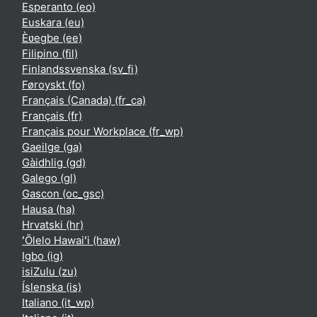
Esperanto ‎(eo)‎
Euskara ‎(eu)‎
Èʋegbe ‎(ee)‎
Filipino ‎(fil)‎
Finlandssvenska ‎(sv_fi)‎
Føroyskt ‎(fo)‎
Français (Canada) ‎(fr_ca)‎
Français ‎(fr)‎
Français pour Workplace ‎(fr_wp)‎
Gaeilge ‎(ga)‎
Gàidhlig ‎(gd)‎
Galego ‎(gl)‎
Gascon ‎(oc_gsc)‎
Hausa ‎(ha)‎
Hrvatski ‎(hr)‎
ʻŌlelo Hawaiʻi ‎(haw)‎
Igbo ‎(ig)‎
isiZulu ‎(zu)‎
Íslenska ‎(is)‎
Italiano ‎(it_wp)‎