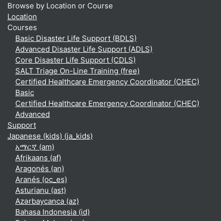
Browse by Location or Course
Location
Courses
Basic Disaster Life Support (BDLS)
Advanced Disaster Life Support (ADLS)
Core Disaster Life Support (CDLS)
SALT Triage On-Line Training (free)
Certified Healthcare Emergency Coordinator (CHEC)
Basic
Certified Healthcare Emergency Coordinator (CHEC)
Advanced
Support
Japanese (kids) ‎(ja_kids)‎
አማርኛ ‎(am)‎
Afrikaans ‎(af)‎
Aragonés ‎(an)‎
Aranés ‎(oc_es)‎
Asturianu ‎(ast)‎
Azərbaycanca ‎(az)‎
Bahasa Indonesia ‎(id)‎