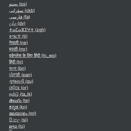
پښتو ‎(ps)‎
سۆرانی ‎(ckb)‎
فارسی ‎(fa)‎
ދިވެހި ‎(dv)‎
ⵜⴰⵎⴰⵣⵉⵖⵜ ‎(zgh)‎
ትግርኛ ‎(ti)‎
नेपाली ‎(ne)‎
मराठी ‎(mr)‎
वर्कप्लेस के लिए हिंदी ‎(hi_wp)‎
हिंदी ‎(hi)‎
বাংলা ‎(bn)‎
ਪੰਜਾਬੀ ‎(pan)‎
ગુજરાતી ‎(gu)‎
ଓଡ଼ିଆ ‎(or)‎
தமிழ் ‎(ta_lk)‎
తెలుగు ‎(te)‎
ಕನ್ನಡ ‎(kn)‎
മലയാളം ‎(ml)‎
සිංහල ‎(si)‎
ລາວ ‎(lo)‎