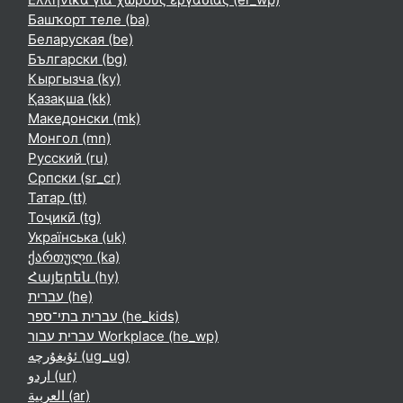
Башҡорт теле ‎(ba)‎
Беларуская ‎(be)‎
Български ‎(bg)‎
Кыргызча ‎(ky)‎
Қазақша ‎(kk)‎
Македонски ‎(mk)‎
Монгол ‎(mn)‎
Русский ‎(ru)‎
Српски ‎(sr_cr)‎
Татар ‎(tt)‎
Тоҷикӣ ‎(tg)‎
Українська ‎(uk)‎
ქართული ‎(ka)‎
Հայերեն ‎(hy)‎
עברית ‎(he)‎
עברית בתי־ספר ‎(he_kids)‎
עברית עבור Workplace ‎(he_wp)‎
ئۇيغۇرچە ‎(ug_ug)‎
اردو ‎(ur)‎
العربية ‎(ar)‎