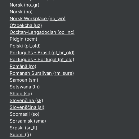
Norsk ‎(no_gr)‎
Norsk ‎(no)‎
Norsk Workplace ‎(no_wp)‎
O'zbekcha ‎(uz)‎
Occitan-Lengadocian ‎(oc_lnc)‎
Pidgin ‎(pcm)‎
Polski ‎(pl_old)‎
Português - Brasil ‎(pt_br_old)‎
Português - Portugal ‎(pt_old)‎
Română ‎(ro)‎
Romansh Sursilvan ‎(rm_surs)‎
Samoan ‎(sm)‎
Setswana ‎(tn)‎
Shqip ‎(sq)‎
Slovenčina ‎(sk)‎
Slovenščina ‎(sl)‎
Soomaali ‎(so)‎
Sørsamisk ‎(sma)‎
Srpski ‎(sr_lt)‎
Suomi ‎(fi)‎