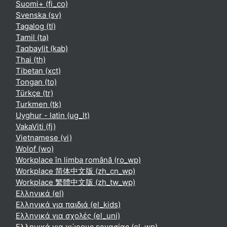
Suomi+ ‎(fi_co)‎
Svenska ‎(sv)‎
Tagalog ‎(tl)‎
Tamil ‎(ta)‎
Taqbaylit ‎(kab)‎
Thai ‎(th)‎
Tibetan ‎(xct)‎
Tongan ‎(to)‎
Türkçe ‎(tr)‎
Turkmen ‎(tk)‎
Uyghur - latin ‎(ug_lt)‎
VakaViti ‎(fj)‎
Vietnamese ‎(vi)‎
Wolof ‎(wo)‎
Workplace în limba română ‎(ro_wp)‎
Workplace 简体中文版 ‎(zh_cn_wp)‎
Workplace 繁體中文版 ‎(zh_tw_wp)‎
Ελληνικά ‎(el)‎
Ελληνικά για παιδιά ‎(el_kids)‎
Ελληνικά για σχολές ‎(el_uni)‎
Ελληνικά για χώρους εργασίας ‎(el_wp)‎