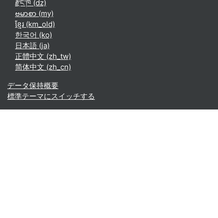
རྫོང་ཁ ‎(dz)‎
ဗမာစာ ‎(my)‎
ខ្មែរ ‎(km_old)‎
한국어 ‎(ko)‎
日本語 ‎(ja)‎
正體中文 ‎(zh_tw)‎
简体中文 ‎(zh_cn)‎
データ保持概要
標準テーマにスイッチする