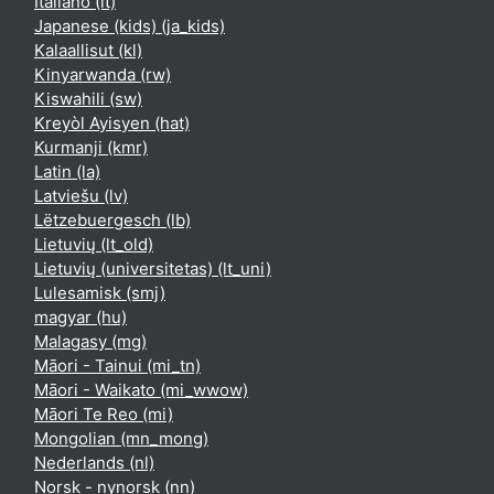
Italiano ‎(it)‎
Japanese (kids) ‎(ja_kids)‎
Kalaallisut ‎(kl)‎
Kinyarwanda ‎(rw)‎
Kiswahili ‎(sw)‎
Kreyòl Ayisyen ‎(hat)‎
Kurmanji ‎(kmr)‎
Latin ‎(la)‎
Latviešu ‎(lv)‎
Lëtzebuergesch ‎(lb)‎
Lietuvių ‎(lt_old)‎
Lietuvių (universitetas) ‎(lt_uni)‎
Lulesamisk ‎(smj)‎
magyar ‎(hu)‎
Malagasy ‎(mg)‎
Māori - Tainui ‎(mi_tn)‎
Māori - Waikato ‎(mi_wwow)‎
Māori Te Reo ‎(mi)‎
Mongolian ‎(mn_mong)‎
Nederlands ‎(nl)‎
Norsk - nynorsk ‎(nn)‎