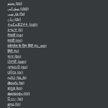
پښتو ‎(ps)‎
سۆرانی ‎(ckb)‎
فارسی ‎(fa)‎
ދިވެހި ‎(dv)‎
ⵜⴰⵎⴰⵣⵉⵖⵜ ‎(zgh)‎
ትግርኛ ‎(ti)‎
नेपाली ‎(ne)‎
मराठी ‎(mr)‎
वर्कप्लेस के लिए हिंदी ‎(hi_wp)‎
हिंदी ‎(hi)‎
বাংলা ‎(bn)‎
ਪੰਜਾਬੀ ‎(pan)‎
ગુજરાતી ‎(gu)‎
ଓଡ଼ିଆ ‎(or)‎
தமிழ் ‎(ta_lk)‎
తెలుగు ‎(te)‎
ಕನ್ನಡ ‎(kn)‎
മലയാളം ‎(ml)‎
සිංහල ‎(si)‎
ລາວ ‎(lo)‎