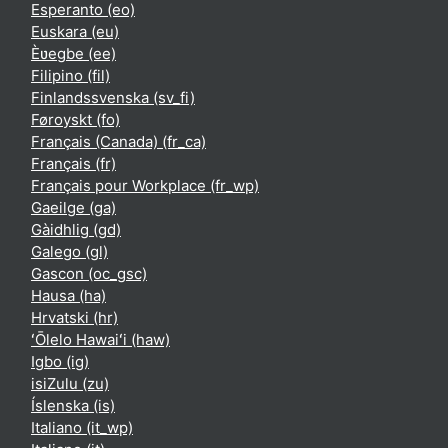
Esperanto ‎(eo)‎
Euskara ‎(eu)‎
Èʋegbe ‎(ee)‎
Filipino ‎(fil)‎
Finlandssvenska ‎(sv_fi)‎
Føroyskt ‎(fo)‎
Français (Canada) ‎(fr_ca)‎
Français ‎(fr)‎
Français pour Workplace ‎(fr_wp)‎
Gaeilge ‎(ga)‎
Gàidhlig ‎(gd)‎
Galego ‎(gl)‎
Gascon ‎(oc_gsc)‎
Hausa ‎(ha)‎
Hrvatski ‎(hr)‎
ʻŌlelo Hawaiʻi ‎(haw)‎
Igbo ‎(ig)‎
isiZulu ‎(zu)‎
Íslenska ‎(is)‎
Italiano ‎(it_wp)‎