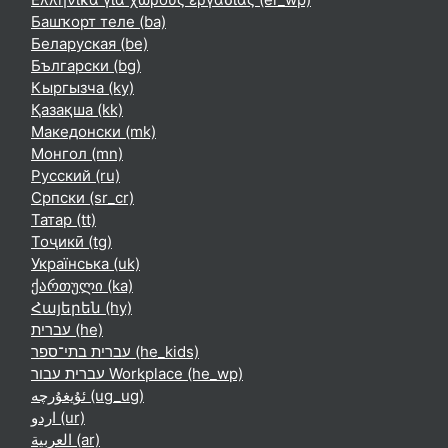
Башҡорт теле ‎(ba)‎
Беларуская ‎(be)‎
Български ‎(bg)‎
Кыргызча ‎(ky)‎
Қазақша ‎(kk)‎
Македонски ‎(mk)‎
Монгол ‎(mn)‎
Русский ‎(ru)‎
Српски ‎(sr_cr)‎
Татар ‎(tt)‎
Тоҷикӣ ‎(tg)‎
Українська ‎(uk)‎
ქართული ‎(ka)‎
Հայերեն ‎(hy)‎
עברית ‎(he)‎
עברית בתי־ספר ‎(he_kids)‎
עברית עבור Workplace ‎(he_wp)‎
ئۇيغۇرچە ‎(ug_ug)‎
اردو ‎(ur)‎
العربية ‎(ar)‎