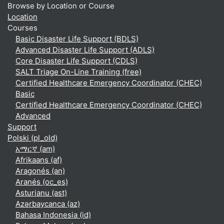
Browse by Location or Course
Location
Courses
Basic Disaster Life Support (BDLS)
Advanced Disaster Life Support (ADLS)
Core Disaster Life Support (CDLS)
SALT Triage On-Line Training (free)
Certified Healthcare Emergency Coordinator (CHEC)
Basic
Certified Healthcare Emergency Coordinator (CHEC)
Advanced
Support
Polski ‎(pl_old)‎
አማርኛ ‎(am)‎
Afrikaans ‎(af)‎
Aragonés ‎(an)‎
Aranés ‎(oc_es)‎
Asturianu ‎(ast)‎
Azərbaycanca ‎(az)‎
Bahasa Indonesia ‎(id)‎