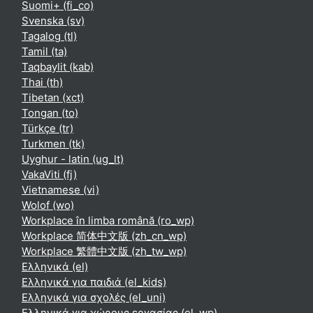
Suomi+ ‎(fi_co)‎
Svenska ‎(sv)‎
Tagalog ‎(tl)‎
Tamil ‎(ta)‎
Taqbaylit ‎(kab)‎
Thai ‎(th)‎
Tibetan ‎(xct)‎
Tongan ‎(to)‎
Türkçe ‎(tr)‎
Turkmen ‎(tk)‎
Uyghur - latin ‎(ug_lt)‎
VakaViti ‎(fj)‎
Vietnamese ‎(vi)‎
Wolof ‎(wo)‎
Workplace în limba română ‎(ro_wp)‎
Workplace 简体中文版 ‎(zh_cn_wp)‎
Workplace 繁體中文版 ‎(zh_tw_wp)‎
Ελληνικά ‎(el)‎
Ελληνικά για παιδιά ‎(el_kids)‎
Ελληνικά για σχολές ‎(el_uni)‎
Ελληνικά για χώρους εργασίας ‎(el_wp)‎