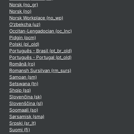
Norsk ‎(no_gr)‎
Norsk ‎(no)‎
Norsk Workplace ‎(no_wp)‎
O'zbekcha ‎(uz)‎
Occitan-Lengadocian ‎(oc_lnc)‎
Pidgin ‎(pcm)‎
Polski ‎(pl_old)‎
Português - Brasil ‎(pt_br_old)‎
Português - Portugal ‎(pt_old)‎
Română ‎(ro)‎
Romansh Sursilvan ‎(rm_surs)‎
Samoan ‎(sm)‎
Setswana ‎(tn)‎
Shqip ‎(sq)‎
Slovenčina ‎(sk)‎
Slovenščina ‎(sl)‎
Soomaali ‎(so)‎
Sørsamisk ‎(sma)‎
Srpski ‎(sr_lt)‎
Suomi ‎(fi)‎