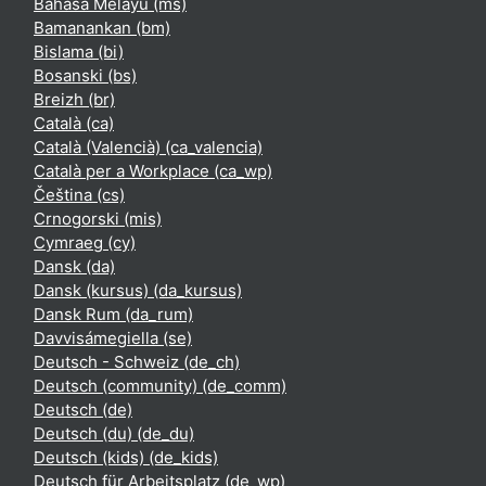
Bahasa Melayu ‎(ms)‎
Bamanankan ‎(bm)‎
Bislama ‎(bi)‎
Bosanski ‎(bs)‎
Breizh ‎(br)‎
Català ‎(ca)‎
Català (Valencià) ‎(ca_valencia)‎
Català per a Workplace ‎(ca_wp)‎
Čeština ‎(cs)‎
Crnogorski ‎(mis)‎
Cymraeg ‎(cy)‎
Dansk ‎(da)‎
Dansk (kursus) ‎(da_kursus)‎
Dansk Rum ‎(da_rum)‎
Davvisámegiella ‎(se)‎
Deutsch - Schweiz ‎(de_ch)‎
Deutsch (community) ‎(de_comm)‎
Deutsch ‎(de)‎
Deutsch (du) ‎(de_du)‎
Deutsch (kids) ‎(de_kids)‎
Deutsch für Arbeitsplatz ‎(de_wp)‎