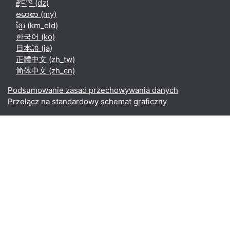
རྫོང་ཁ ‎(dz)‎
ဗမာစာ ‎(my)‎
ខ្មែរ ‎(km_old)‎
한국어 ‎(ko)‎
日本語 ‎(ja)‎
正體中文 ‎(zh_tw)‎
简体中文 ‎(zh_cn)‎
Podsumowanie zasad przechowywania danych
Przełącz na standardowy schemat graficzny