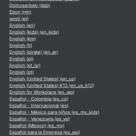
Dolnoserbski ‎(dsb)‎
Ebon ‎(mh)‎
eesti ‎(et)‎
English ‎(en)‎
English (kids) ‎(en_kids)‎
English ‎(km)‎
English ‎(lt)‎
English (pirate) ‎(en_ar)‎
English ‎(pl)‎
English ‎(pt_br)‎
English ‎(pt)‎
English (United States) ‎(en_us)‎
English (United States) K12 ‎(en_us_k12)‎
English for Workplace ‎(en_wp)‎
Español - Colombia ‎(es_co)‎
Español - Internacional ‎(es)‎
Español - México para niños ‎(es_mx_kids)‎
Español - Venezuela ‎(es_ve)‎
Español (México) ‎(es_mx)‎
Español para la Empresa ‎(es_wp)‎