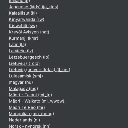
Italiano ‎(it)‎
Japanese (kids) ‎(ja_kids)‎
Kalaallisut ‎(kl)‎
Kinyarwanda ‎(rw)‎
Kiswahili ‎(sw)‎
Kreyòl Ayisyen ‎(hat)‎
Kurmanji ‎(kmr)‎
Latin ‎(la)‎
Latviešu ‎(lv)‎
Lëtzebuergesch ‎(lb)‎
Lietuvių ‎(lt_old)‎
Lietuvių (universitetas) ‎(lt_uni)‎
Lulesamisk ‎(smj)‎
magyar ‎(hu)‎
Malagasy ‎(mg)‎
Māori - Tainui ‎(mi_tn)‎
Māori - Waikato ‎(mi_wwow)‎
Māori Te Reo ‎(mi)‎
Mongolian ‎(mn_mong)‎
Nederlands ‎(nl)‎
Norsk - nynorsk ‎(nn)‎