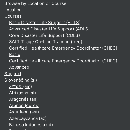
Browse by Location or Course
Location
Courses
Basic Disaster Life Support (BDLS)
Advanced Disaster Life Support (ADLS)
Core Disaster Life Support (CDLS)
SALT Triage On-Line Training (free)
Certified Healthcare Emergency Coordinator (CHEC)
Basic
Certified Healthcare Emergency Coordinator (CHEC)
Advanced
Support
Slovenščina ‎(sl)‎
አማርኛ ‎(am)‎
Afrikaans ‎(af)‎
Aragonés ‎(an)‎
Aranés ‎(oc_es)‎
Asturianu ‎(ast)‎
Azərbaycanca ‎(az)‎
Bahasa Indonesia ‎(id)‎