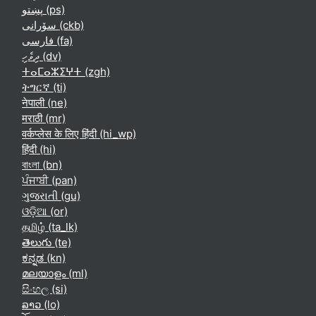
پښتو ‎(ps)‎
سۆرانی ‎(ckb)‎
فارسی ‎(fa)‎
ދިވެހި ‎(dv)‎
ⵜⴰⵎⴰⵣⵉⵖⵜ ‎(zgh)‎
ትግርኛ ‎(ti)‎
नेपाली ‎(ne)‎
मराठी ‎(mr)‎
वर्कप्लेस के लिए हिंदी ‎(hi_wp)‎
हिंदी ‎(hi)‎
বাংলা ‎(bn)‎
ਪੰਜਾਬੀ ‎(pan)‎
ગુજરાતી ‎(gu)‎
ଓଡ଼ିଆ ‎(or)‎
தமிழ் ‎(ta_lk)‎
తెలుగు ‎(te)‎
ಕನ್ನಡ ‎(kn)‎
മലയാളം ‎(ml)‎
සිංහල ‎(si)‎
ລາວ ‎(lo)‎