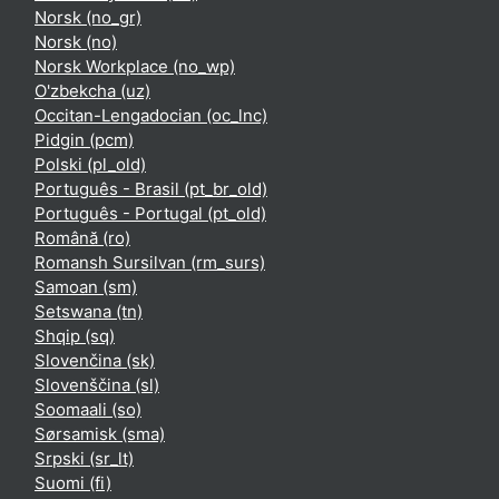
Norsk ‎(no_gr)‎
Norsk ‎(no)‎
Norsk Workplace ‎(no_wp)‎
O'zbekcha ‎(uz)‎
Occitan-Lengadocian ‎(oc_lnc)‎
Pidgin ‎(pcm)‎
Polski ‎(pl_old)‎
Português - Brasil ‎(pt_br_old)‎
Português - Portugal ‎(pt_old)‎
Română ‎(ro)‎
Romansh Sursilvan ‎(rm_surs)‎
Samoan ‎(sm)‎
Setswana ‎(tn)‎
Shqip ‎(sq)‎
Slovenčina ‎(sk)‎
Slovenščina ‎(sl)‎
Soomaali ‎(so)‎
Sørsamisk ‎(sma)‎
Srpski ‎(sr_lt)‎
Suomi ‎(fi)‎