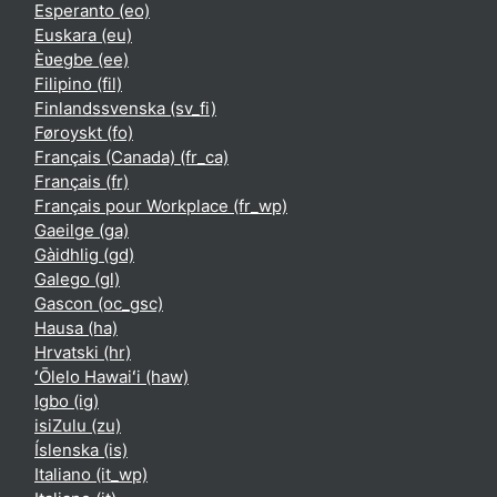
Esperanto ‎(eo)‎
Euskara ‎(eu)‎
Èʋegbe ‎(ee)‎
Filipino ‎(fil)‎
Finlandssvenska ‎(sv_fi)‎
Føroyskt ‎(fo)‎
Français (Canada) ‎(fr_ca)‎
Français ‎(fr)‎
Français pour Workplace ‎(fr_wp)‎
Gaeilge ‎(ga)‎
Gàidhlig ‎(gd)‎
Galego ‎(gl)‎
Gascon ‎(oc_gsc)‎
Hausa ‎(ha)‎
Hrvatski ‎(hr)‎
ʻŌlelo Hawaiʻi ‎(haw)‎
Igbo ‎(ig)‎
isiZulu ‎(zu)‎
Íslenska ‎(is)‎
Italiano ‎(it_wp)‎