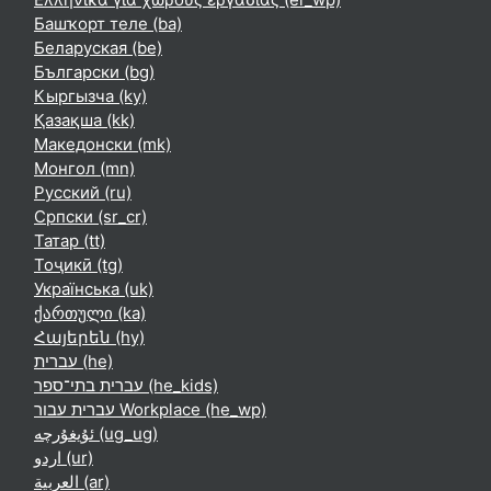
Башҡорт теле ‎(ba)‎
Беларуская ‎(be)‎
Български ‎(bg)‎
Кыргызча ‎(ky)‎
Қазақша ‎(kk)‎
Македонски ‎(mk)‎
Монгол ‎(mn)‎
Русский ‎(ru)‎
Српски ‎(sr_cr)‎
Татар ‎(tt)‎
Тоҷикӣ ‎(tg)‎
Українська ‎(uk)‎
ქართული ‎(ka)‎
Հայերեն ‎(hy)‎
עברית ‎(he)‎
עברית בתי־ספר ‎(he_kids)‎
עברית עבור Workplace ‎(he_wp)‎
ئۇيغۇرچە ‎(ug_ug)‎
اردو ‎(ur)‎
العربية ‎(ar)‎