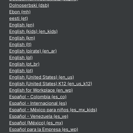
Dolnoserbski ‎(dsb)‎
Ebon ‎(mh)‎
eesti ‎(et)‎
English ‎(en)‎
English (kids) ‎(en_kids)‎
English ‎(km)‎
English ‎(lt)‎
English (pirate) ‎(en_ar)‎
English ‎(pl)‎
English ‎(pt_br)‎
English ‎(pt)‎
English (United States) ‎(en_us)‎
English (United States) K12 ‎(en_us_k12)‎
English for Workplace ‎(en_wp)‎
Español - Colombia ‎(es_co)‎
Español - Internacional ‎(es)‎
Español - México para niños ‎(es_mx_kids)‎
Español - Venezuela ‎(es_ve)‎
Español (México) ‎(es_mx)‎
Español para la Empresa ‎(es_wp)‎