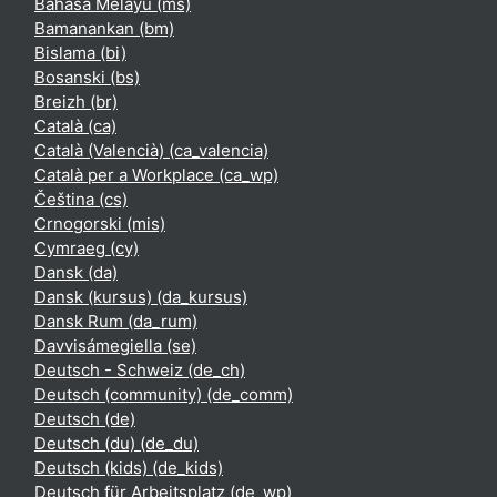
Bahasa Melayu ‎(ms)‎
Bamanankan ‎(bm)‎
Bislama ‎(bi)‎
Bosanski ‎(bs)‎
Breizh ‎(br)‎
Català ‎(ca)‎
Català (Valencià) ‎(ca_valencia)‎
Català per a Workplace ‎(ca_wp)‎
Čeština ‎(cs)‎
Crnogorski ‎(mis)‎
Cymraeg ‎(cy)‎
Dansk ‎(da)‎
Dansk (kursus) ‎(da_kursus)‎
Dansk Rum ‎(da_rum)‎
Davvisámegiella ‎(se)‎
Deutsch - Schweiz ‎(de_ch)‎
Deutsch (community) ‎(de_comm)‎
Deutsch ‎(de)‎
Deutsch (du) ‎(de_du)‎
Deutsch (kids) ‎(de_kids)‎
Deutsch für Arbeitsplatz ‎(de_wp)‎