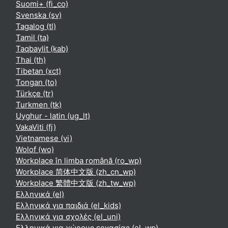
Suomi+ ‎(fi_co)‎
Svenska ‎(sv)‎
Tagalog ‎(tl)‎
Tamil ‎(ta)‎
Taqbaylit ‎(kab)‎
Thai ‎(th)‎
Tibetan ‎(xct)‎
Tongan ‎(to)‎
Türkçe ‎(tr)‎
Turkmen ‎(tk)‎
Uyghur - latin ‎(ug_lt)‎
VakaViti ‎(fj)‎
Vietnamese ‎(vi)‎
Wolof ‎(wo)‎
Workplace în limba română ‎(ro_wp)‎
Workplace 简体中文版 ‎(zh_cn_wp)‎
Workplace 繁體中文版 ‎(zh_tw_wp)‎
Ελληνικά ‎(el)‎
Ελληνικά για παιδιά ‎(el_kids)‎
Ελληνικά για σχολές ‎(el_uni)‎
Ελληνικά για χώρους εργασίας ‎(el_wp)‎