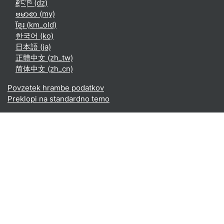
རྫོང་ཁ ‎(dz)‎
ဗမာစာ ‎(my)‎
ខ្មែរ ‎(km_old)‎
한국어 ‎(ko)‎
日本語 ‎(ja)‎
正體中文 ‎(zh_tw)‎
简体中文 ‎(zh_cn)‎
Povzetek hrambe podatkov
Preklopi na standardno temo