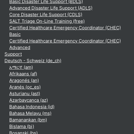
Basic Disaster Life Support (BDLS)
Advanced Disaster Life Support (ADLS)
Core Disaster Life Support (CDLS)
SALT Triage On-Line Training (free)
Certified Healthcare Emergency Coordinator (CHEC)
Basic
Certified Healthcare Emergency Coordinator (CHEC)
Advanced
Support
Deutsch - Schweiz ‎(de_ch)‎
አማርኛ ‎(am)‎
Afrikaans ‎(af)‎
Aragonés ‎(an)‎
Aranés ‎(oc_es)‎
Asturianu ‎(ast)‎
Azərbaycanca ‎(az)‎
Bahasa Indonesia ‎(id)‎
Bahasa Melayu ‎(ms)‎
Bamanankan ‎(bm)‎
Bislama ‎(bi)‎
Bosanski ‎(bs)‎