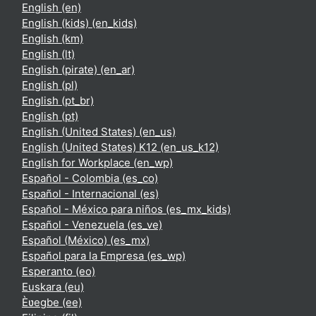
English ‎(en)‎
English (kids) ‎(en_kids)‎
English ‎(km)‎
English ‎(lt)‎
English (pirate) ‎(en_ar)‎
English ‎(pl)‎
English ‎(pt_br)‎
English ‎(pt)‎
English (United States) ‎(en_us)‎
English (United States) K12 ‎(en_us_k12)‎
English for Workplace ‎(en_wp)‎
Español - Colombia ‎(es_co)‎
Español - Internacional ‎(es)‎
Español - México para niños ‎(es_mx_kids)‎
Español - Venezuela ‎(es_ve)‎
Español (México) ‎(es_mx)‎
Español para la Empresa ‎(es_wp)‎
Esperanto ‎(eo)‎
Euskara ‎(eu)‎
Èʋegbe ‎(ee)‎