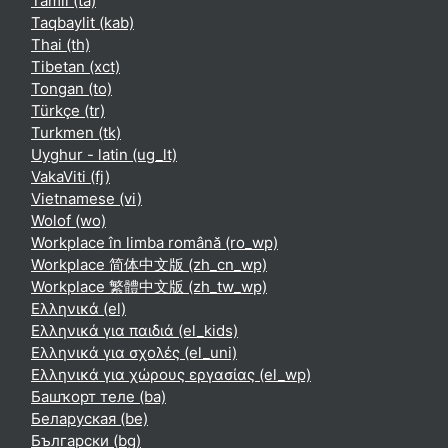
Tamil ‎(ta)‎
Taqbaylit ‎(kab)‎
Thai ‎(th)‎
Tibetan ‎(xct)‎
Tongan ‎(to)‎
Türkçe ‎(tr)‎
Turkmen ‎(tk)‎
Uyghur - latin ‎(ug_lt)‎
VakaViti ‎(fj)‎
Vietnamese ‎(vi)‎
Wolof ‎(wo)‎
Workplace în limba română ‎(ro_wp)‎
Workplace 简体中文版 ‎(zh_cn_wp)‎
Workplace 繁體中文版 ‎(zh_tw_wp)‎
Ελληνικά ‎(el)‎
Ελληνικά για παιδιά ‎(el_kids)‎
Ελληνικά για σχολές ‎(el_uni)‎
Ελληνικά για χώρους εργασίας ‎(el_wp)‎
Башҡорт теле ‎(ba)‎
Беларуская ‎(be)‎
Български ‎(bg)‎