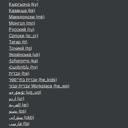
Кыргызча ‎(ky)‎
Қазақша ‎(kk)‎
Македонски ‎(mk)‎
Монгол ‎(mn)‎
Русский ‎(ru)‎
Српски ‎(sr_cr)‎
Татар ‎(tt)‎
Тоҷикӣ ‎(tg)‎
Українська ‎(uk)‎
ქართული ‎(ka)‎
Հայերեն ‎(hy)‎
עברית ‎(he)‎
עברית בתי־ספר ‎(he_kids)‎
עברית עבור Workplace ‎(he_wp)‎
ئۇيغۇرچە ‎(ug_ug)‎
اردو ‎(ur)‎
العربية ‎(ar)‎
پښتو ‎(ps)‎
سۆرانی ‎(ckb)‎
فارسی ‎(fa)‎