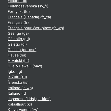
Filipino ‎(fil)‎
Finlandssvenska ‎(sv_fi)‎
Føroyskt ‎(fo)‎
Français (Canada) ‎(fr_ca)‎
Français ‎(fr)‎
Français pour Workplace ‎(fr_wp)‎
Gaeilge ‎(ga)‎
Gàidhlig ‎(gd)‎
Galego ‎(gl)‎
Gascon ‎(oc_gsc)‎
Hausa ‎(ha)‎
Hrvatski ‎(hr)‎
ʻŌlelo Hawaiʻi ‎(haw)‎
Igbo ‎(ig)‎
isiZulu ‎(zu)‎
Íslenska ‎(is)‎
Italiano ‎(it_wp)‎
Italiano ‎(it)‎
Japanese (kids) ‎(ja_kids)‎
Kalaallisut ‎(kl)‎
Kinyarwanda ‎(rw)‎