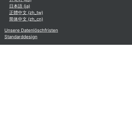
日本語 ‎(ja)‎
正體中文 ‎(zh_tw)‎
简体中文 ‎(zh_cn)‎
Unsere Datenlöschfristen
Standarddesign