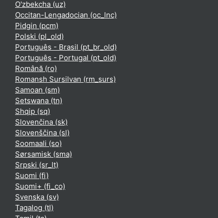
O'zbekcha ‎(uz)‎
Occitan-Lengadocian ‎(oc_lnc)‎
Pidgin ‎(pcm)‎
Polski ‎(pl_old)‎
Português - Brasil ‎(pt_br_old)‎
Português - Portugal ‎(pt_old)‎
Română ‎(ro)‎
Romansh Sursilvan ‎(rm_surs)‎
Samoan ‎(sm)‎
Setswana ‎(tn)‎
Shqip ‎(sq)‎
Slovenčina ‎(sk)‎
Slovenščina ‎(sl)‎
Soomaali ‎(so)‎
Sørsamisk ‎(sma)‎
Srpski ‎(sr_lt)‎
Suomi ‎(fi)‎
Suomi+ ‎(fi_co)‎
Svenska ‎(sv)‎
Tagalog ‎(tl)‎