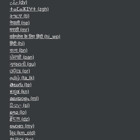
ދިވެހި ‎(dv)‎
ⵜⴰⵎⴰⵣⵉⵖⵜ ‎(zgh)‎
ትግርኛ ‎(ti)‎
नेपाली ‎(ne)‎
मराठी ‎(mr)‎
वर्कप्लेस के लिए हिंदी ‎(hi_wp)‎
हिंदी ‎(hi)‎
বাংলা ‎(bn)‎
ਪੰਜਾਬੀ ‎(pan)‎
ગુજરાતી ‎(gu)‎
ଓଡ଼ିଆ ‎(or)‎
தமிழ் ‎(ta_lk)‎
తెలుగు ‎(te)‎
ಕನ್ನಡ ‎(kn)‎
മലയാളം ‎(ml)‎
සිංහල ‎(si)‎
ລາວ ‎(lo)‎
རྫོང་ཁ ‎(dz)‎
ဗမာစာ ‎(my)‎
ខ្មែរ ‎(km_old)‎
한국어 ‎(ko)‎