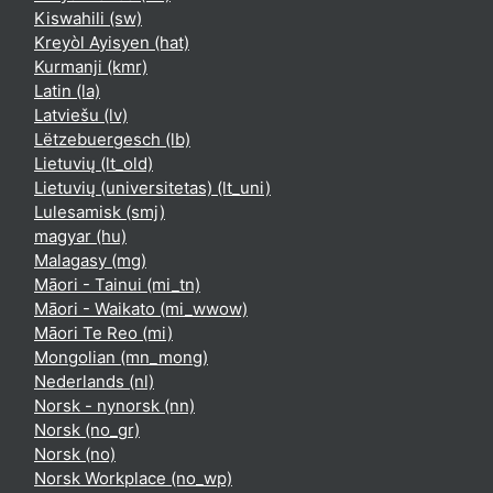
Kiswahili ‎(sw)‎
Kreyòl Ayisyen ‎(hat)‎
Kurmanji ‎(kmr)‎
Latin ‎(la)‎
Latviešu ‎(lv)‎
Lëtzebuergesch ‎(lb)‎
Lietuvių ‎(lt_old)‎
Lietuvių (universitetas) ‎(lt_uni)‎
Lulesamisk ‎(smj)‎
magyar ‎(hu)‎
Malagasy ‎(mg)‎
Māori - Tainui ‎(mi_tn)‎
Māori - Waikato ‎(mi_wwow)‎
Māori Te Reo ‎(mi)‎
Mongolian ‎(mn_mong)‎
Nederlands ‎(nl)‎
Norsk - nynorsk ‎(nn)‎
Norsk ‎(no_gr)‎
Norsk ‎(no)‎
Norsk Workplace ‎(no_wp)‎