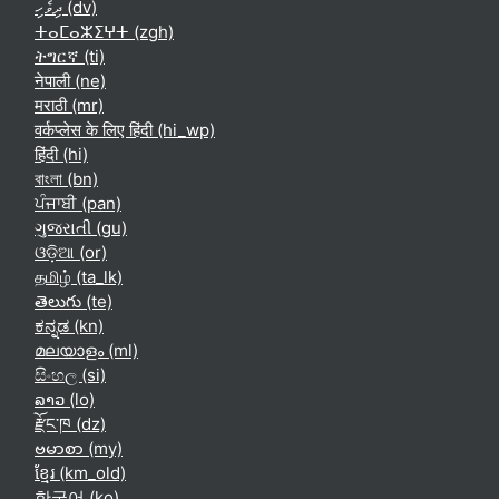
ދިވެހި ‎(dv)‎
ⵜⴰⵎⴰⵣⵉⵖⵜ ‎(zgh)‎
ትግርኛ ‎(ti)‎
नेपाली ‎(ne)‎
मराठी ‎(mr)‎
वर्कप्लेस के लिए हिंदी ‎(hi_wp)‎
हिंदी ‎(hi)‎
বাংলা ‎(bn)‎
ਪੰਜਾਬੀ ‎(pan)‎
ગુજરાતી ‎(gu)‎
ଓଡ଼ିଆ ‎(or)‎
தமிழ் ‎(ta_lk)‎
తెలుగు ‎(te)‎
ಕನ್ನಡ ‎(kn)‎
മലയാളം ‎(ml)‎
සිංහල ‎(si)‎
ລາວ ‎(lo)‎
རྫོང་ཁ ‎(dz)‎
ဗမာစာ ‎(my)‎
ខ្មែរ ‎(km_old)‎
한국어 ‎(ko)‎