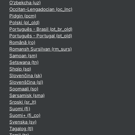
O'zbekcha ‎(uz)‎
Occitan-Lengadocian ‎(oc_lnc)‎
Pidgin ‎(pcm)‎
Polski ‎(pl_old)‎
Português - Brasil ‎(pt_br_old)‎
Português - Portugal ‎(pt_old)‎
Română ‎(ro)‎
Romansh Sursilvan ‎(rm_surs)‎
Samoan ‎(sm)‎
Setswana ‎(tn)‎
Shqip ‎(sq)‎
Slovenčina ‎(sk)‎
Slovenščina ‎(sl)‎
Soomaali ‎(so)‎
Sørsamisk ‎(sma)‎
Srpski ‎(sr_lt)‎
Suomi ‎(fi)‎
Suomi+ ‎(fi_co)‎
Svenska ‎(sv)‎
Tagalog ‎(tl)‎