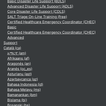
Basic Disaster Life Support (BDLS)
Advanced Disaster Life Support (ADLS)
Core Disaster Life Support (CDLS)
SALT Triage On-Line Training (free)
Certified Healthcare Emergency Coordinator (CHEC)
Basic
Certified Healthcare Emergency Coordinator (CHEC)
Advanced
Support
Català ‎(ca)‎
አማርኛ ‎(am)‎
Afrikaans ‎(af)‎
Aragonés ‎(an)‎
Aranés ‎(oc_es)‎
Asturianu ‎(ast)‎
Azərbaycanca ‎(az)‎
Bahasa Indonesia ‎(id)‎
Bahasa Melayu ‎(ms)‎
Bamanankan ‎(bm)‎
Bislama ‎(bi)‎
Bosanski ‎(bs)‎