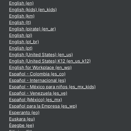
English ‎(en)‎
English (kids) ‎(en_kids)‎
English ‎(km)‎
English ‎(lt)‎
English (pirate) ‎(en_ar)‎
English ‎(pl)‎
English ‎(pt_br)‎
English ‎(pt)‎
English (United States) ‎(en_us)‎
English (United States) K12 ‎(en_us_k12)‎
English for Workplace ‎(en_wp)‎
Español - Colombia ‎(es_co)‎
Español - Internacional ‎(es)‎
Español - México para niños ‎(es_mx_kids)‎
Español - Venezuela ‎(es_ve)‎
Español (México) ‎(es_mx)‎
Español para la Empresa ‎(es_wp)‎
Esperanto ‎(eo)‎
Euskara ‎(eu)‎
Èʋegbe ‎(ee)‎