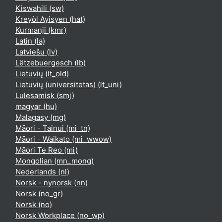
Kiswahili ‎(sw)‎
Kreyòl Ayisyen ‎(hat)‎
Kurmanji ‎(kmr)‎
Latin ‎(la)‎
Latviešu ‎(lv)‎
Lëtzebuergesch ‎(lb)‎
Lietuvių ‎(lt_old)‎
Lietuvių (universitetas) ‎(lt_uni)‎
Lulesamisk ‎(smj)‎
magyar ‎(hu)‎
Malagasy ‎(mg)‎
Māori - Tainui ‎(mi_tn)‎
Māori - Waikato ‎(mi_wwow)‎
Māori Te Reo ‎(mi)‎
Mongolian ‎(mn_mong)‎
Nederlands ‎(nl)‎
Norsk - nynorsk ‎(nn)‎
Norsk ‎(no_gr)‎
Norsk ‎(no)‎
Norsk Workplace ‎(no_wp)‎