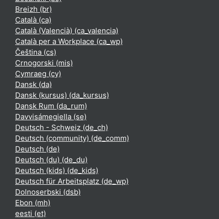
Breizh ‎(br)‎
Català ‎(ca)‎
Català (Valencià) ‎(ca_valencia)‎
Català per a Workplace ‎(ca_wp)‎
Čeština ‎(cs)‎
Crnogorski ‎(mis)‎
Cymraeg ‎(cy)‎
Dansk ‎(da)‎
Dansk (kursus) ‎(da_kursus)‎
Dansk Rum ‎(da_rum)‎
Davvisámegiella ‎(se)‎
Deutsch - Schweiz ‎(de_ch)‎
Deutsch (community) ‎(de_comm)‎
Deutsch ‎(de)‎
Deutsch (du) ‎(de_du)‎
Deutsch (kids) ‎(de_kids)‎
Deutsch für Arbeitsplatz ‎(de_wp)‎
Dolnoserbski ‎(dsb)‎
Ebon ‎(mh)‎
eesti ‎(et)‎