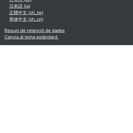
日本語 ‎(ja)‎
正體中文 ‎(zh_tw)‎
简体中文 ‎(zh_cn)‎
Resum de retenció de dades
Canvia al tema estàndard.