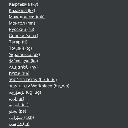
Кыргызча ‎(ky)‎
Қазақша ‎(kk)‎
Македонски ‎(mk)‎
Монгол ‎(mn)‎
Русский ‎(ru)‎
Српски ‎(sr_cr)‎
Татар ‎(tt)‎
Тоҷикӣ ‎(tg)‎
Українська ‎(uk)‎
ქართული ‎(ka)‎
Հայերեն ‎(hy)‎
עברית ‎(he)‎
עברית בתי־ספר ‎(he_kids)‎
עברית עבור Workplace ‎(he_wp)‎
ئۇيغۇرچە ‎(ug_ug)‎
اردو ‎(ur)‎
العربية ‎(ar)‎
پښتو ‎(ps)‎
سۆرانی ‎(ckb)‎
فارسی ‎(fa)‎