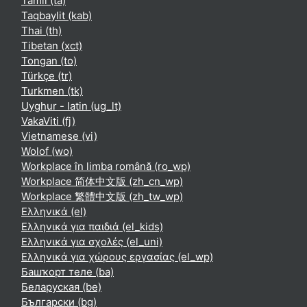
Tamil ‎(ta)‎
Taqbaylit ‎(kab)‎
Thai ‎(th)‎
Tibetan ‎(xct)‎
Tongan ‎(to)‎
Türkçe ‎(tr)‎
Turkmen ‎(tk)‎
Uyghur - latin ‎(ug_lt)‎
VakaViti ‎(fj)‎
Vietnamese ‎(vi)‎
Wolof ‎(wo)‎
Workplace în limba română ‎(ro_wp)‎
Workplace 简体中文版 ‎(zh_cn_wp)‎
Workplace 繁體中文版 ‎(zh_tw_wp)‎
Ελληνικά ‎(el)‎
Ελληνικά για παιδιά ‎(el_kids)‎
Ελληνικά για σχολές ‎(el_uni)‎
Ελληνικά για χώρους εργασίας ‎(el_wp)‎
Башҡорт теле ‎(ba)‎
Беларуская ‎(be)‎
Български ‎(bg)‎