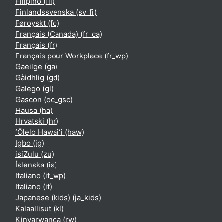
Filipino ‎(fil)‎
Finlandssvenska ‎(sv_fi)‎
Føroyskt ‎(fo)‎
Français (Canada) ‎(fr_ca)‎
Français ‎(fr)‎
Français pour Workplace ‎(fr_wp)‎
Gaeilge ‎(ga)‎
Gàidhlig ‎(gd)‎
Galego ‎(gl)‎
Gascon ‎(oc_gsc)‎
Hausa ‎(ha)‎
Hrvatski ‎(hr)‎
ʻŌlelo Hawaiʻi ‎(haw)‎
Igbo ‎(ig)‎
isiZulu ‎(zu)‎
Íslenska ‎(is)‎
Italiano ‎(it_wp)‎
Italiano ‎(it)‎
Japanese (kids) ‎(ja_kids)‎
Kalaallisut ‎(kl)‎
Kinyarwanda ‎(rw)‎