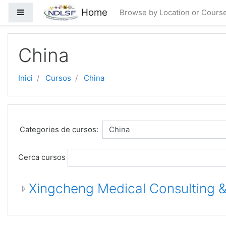
Anar al contingut principal
Home
Panell lateral
Browse by Location or Cours
China
Inici
Cursos
China
Categories de cursos:
Cerca cursos
Xingcheng Medical Consulting &