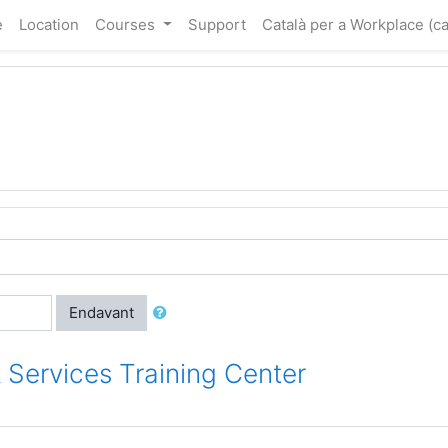
e
Location
Courses
Support
Català per a Workplace ‎(c
Endavant
 Services Training Center