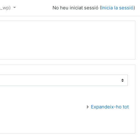
a_wp)‎
No heu iniciat sessió (
Inicia la sessió
)
Expandeix-ho tot