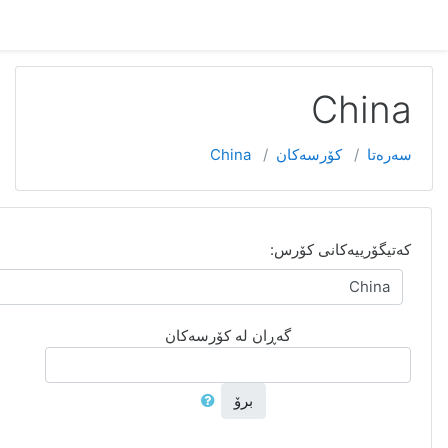
تۆ نەچویتە ژوورەوە (
چوونەژوورەوە
)
فراوانكردنی هه‌موو