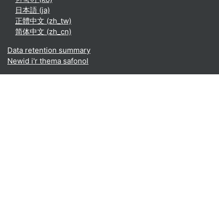
日本語 ‎(ja)‎
正體中文 ‎(zh_tw)‎
简体中文 ‎(zh_cn)‎
Data retention summary
Newid i'r thema safonol