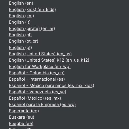
English ‎(en)‎
English (kids) ‎(en_kids)‎
English ‎(km)‎
English ‎(lt)‎
English (pirate) ‎(en_ar)‎
English ‎(pl)‎
English ‎(pt_br)‎
English ‎(pt)‎
English (United States) ‎(en_us)‎
English (United States) K12 ‎(en_us_k12)‎
English for Workplace ‎(en_wp)‎
Español - Colombia ‎(es_co)‎
Español - Internacional ‎(es)‎
Español - México para niños ‎(es_mx_kids)‎
Español - Venezuela ‎(es_ve)‎
Español (México) ‎(es_mx)‎
Español para la Empresa ‎(es_wp)‎
Esperanto ‎(eo)‎
Euskara ‎(eu)‎
Èʋegbe ‎(ee)‎