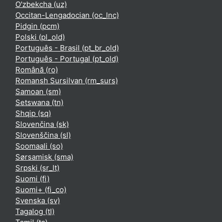
O'zbekcha ‎(uz)‎
Occitan-Lengadocian ‎(oc_lnc)‎
Pidgin ‎(pcm)‎
Polski ‎(pl_old)‎
Português - Brasil ‎(pt_br_old)‎
Português - Portugal ‎(pt_old)‎
Română ‎(ro)‎
Romansh Sursilvan ‎(rm_surs)‎
Samoan ‎(sm)‎
Setswana ‎(tn)‎
Shqip ‎(sq)‎
Slovenčina ‎(sk)‎
Slovenščina ‎(sl)‎
Soomaali ‎(so)‎
Sørsamisk ‎(sma)‎
Srpski ‎(sr_lt)‎
Suomi ‎(fi)‎
Suomi+ ‎(fi_co)‎
Svenska ‎(sv)‎
Tagalog ‎(tl)‎