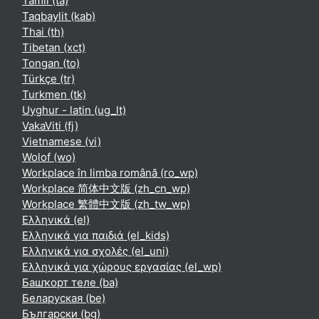
Tamil ‎(ta)‎
Taqbaylit ‎(kab)‎
Thai ‎(th)‎
Tibetan ‎(xct)‎
Tongan ‎(to)‎
Türkçe ‎(tr)‎
Turkmen ‎(tk)‎
Uyghur - latin ‎(ug_lt)‎
VakaViti ‎(fj)‎
Vietnamese ‎(vi)‎
Wolof ‎(wo)‎
Workplace în limba română ‎(ro_wp)‎
Workplace 简体中文版 ‎(zh_cn_wp)‎
Workplace 繁體中文版 ‎(zh_tw_wp)‎
Ελληνικά ‎(el)‎
Ελληνικά για παιδιά ‎(el_kids)‎
Ελληνικά για σχολές ‎(el_uni)‎
Ελληνικά για χώρους εργασίας ‎(el_wp)‎
Башҡорт теле ‎(ba)‎
Беларуская ‎(be)‎
Български ‎(bg)‎