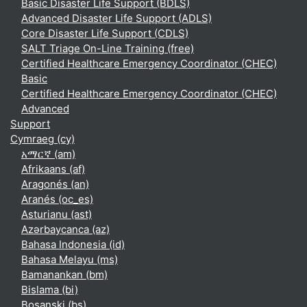
Basic Disaster Life Support (BDLS)
Advanced Disaster Life Support (ADLS)
Core Disaster Life Support (CDLS)
SALT Triage On-Line Training (free)
Certified Healthcare Emergency Coordinator (CHEC)
Basic
Certified Healthcare Emergency Coordinator (CHEC)
Advanced
Support
Cymraeg ‎(cy)‎
አማርኛ ‎(am)‎
Afrikaans ‎(af)‎
Aragonés ‎(an)‎
Aranés ‎(oc_es)‎
Asturianu ‎(ast)‎
Azərbaycanca ‎(az)‎
Bahasa Indonesia ‎(id)‎
Bahasa Melayu ‎(ms)‎
Bamanankan ‎(bm)‎
Bislama ‎(bi)‎
Bosanski ‎(bs)‎