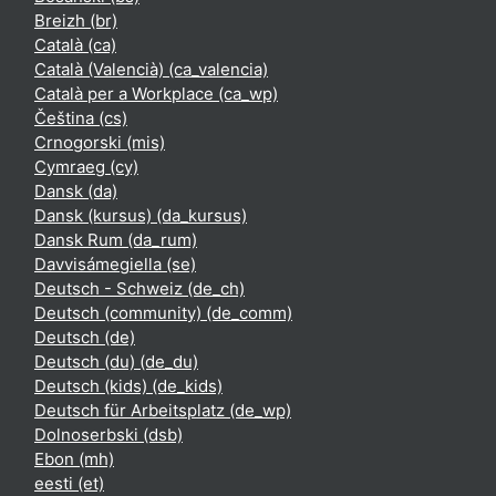
Breizh ‎(br)‎
Català ‎(ca)‎
Català (Valencià) ‎(ca_valencia)‎
Català per a Workplace ‎(ca_wp)‎
Čeština ‎(cs)‎
Crnogorski ‎(mis)‎
Cymraeg ‎(cy)‎
Dansk ‎(da)‎
Dansk (kursus) ‎(da_kursus)‎
Dansk Rum ‎(da_rum)‎
Davvisámegiella ‎(se)‎
Deutsch - Schweiz ‎(de_ch)‎
Deutsch (community) ‎(de_comm)‎
Deutsch ‎(de)‎
Deutsch (du) ‎(de_du)‎
Deutsch (kids) ‎(de_kids)‎
Deutsch für Arbeitsplatz ‎(de_wp)‎
Dolnoserbski ‎(dsb)‎
Ebon ‎(mh)‎
eesti ‎(et)‎