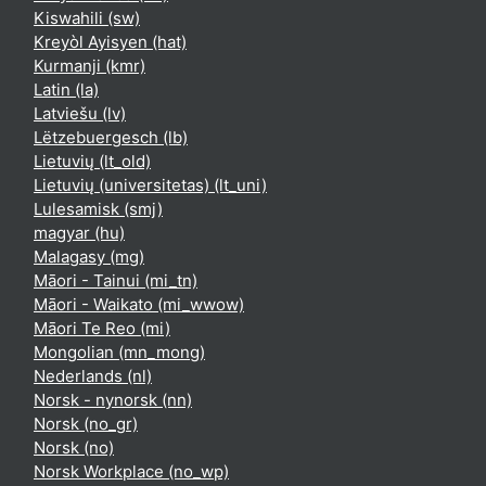
Kiswahili ‎(sw)‎
Kreyòl Ayisyen ‎(hat)‎
Kurmanji ‎(kmr)‎
Latin ‎(la)‎
Latviešu ‎(lv)‎
Lëtzebuergesch ‎(lb)‎
Lietuvių ‎(lt_old)‎
Lietuvių (universitetas) ‎(lt_uni)‎
Lulesamisk ‎(smj)‎
magyar ‎(hu)‎
Malagasy ‎(mg)‎
Māori - Tainui ‎(mi_tn)‎
Māori - Waikato ‎(mi_wwow)‎
Māori Te Reo ‎(mi)‎
Mongolian ‎(mn_mong)‎
Nederlands ‎(nl)‎
Norsk - nynorsk ‎(nn)‎
Norsk ‎(no_gr)‎
Norsk ‎(no)‎
Norsk Workplace ‎(no_wp)‎