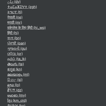
ދިވެހި ‎(dv)‎
ⵜⴰⵎⴰⵣⵉⵖⵜ ‎(zgh)‎
ትግርኛ ‎(ti)‎
नेपाली ‎(ne)‎
मराठी ‎(mr)‎
वर्कप्लेस के लिए हिंदी ‎(hi_wp)‎
हिंदी ‎(hi)‎
বাংলা ‎(bn)‎
ਪੰਜਾਬੀ ‎(pan)‎
ગુજરાતી ‎(gu)‎
ଓଡ଼ିଆ ‎(or)‎
தமிழ் ‎(ta_lk)‎
తెలుగు ‎(te)‎
ಕನ್ನಡ ‎(kn)‎
മലയാളം ‎(ml)‎
සිංහල ‎(si)‎
ລາວ ‎(lo)‎
རྫོང་ཁ ‎(dz)‎
ဗမာစာ ‎(my)‎
ខ្មែរ ‎(km_old)‎
한국어 ‎(ko)‎