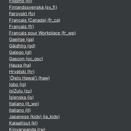
Filipino ‎(fil)‎
Finlandssvenska ‎(sv_fi)‎
Føroyskt ‎(fo)‎
Français (Canada) ‎(fr_ca)‎
Français ‎(fr)‎
Français pour Workplace ‎(fr_wp)‎
Gaeilge ‎(ga)‎
Gàidhlig ‎(gd)‎
Galego ‎(gl)‎
Gascon ‎(oc_gsc)‎
Hausa ‎(ha)‎
Hrvatski ‎(hr)‎
ʻŌlelo Hawaiʻi ‎(haw)‎
Igbo ‎(ig)‎
isiZulu ‎(zu)‎
Íslenska ‎(is)‎
Italiano ‎(it_wp)‎
Italiano ‎(it)‎
Japanese (kids) ‎(ja_kids)‎
Kalaallisut ‎(kl)‎
Kinyarwanda ‎(rw)‎