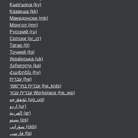
Кыргызча ‎(ky)‎
Қазақша ‎(kk)‎
Македонски ‎(mk)‎
Монгол ‎(mn)‎
Русский ‎(ru)‎
Српски ‎(sr_cr)‎
Татар ‎(tt)‎
Тоҷикӣ ‎(tg)‎
Українська ‎(uk)‎
ქართული ‎(ka)‎
Հայերեն ‎(hy)‎
עברית ‎(he)‎
עברית בתי־ספר ‎(he_kids)‎
עברית עבור Workplace ‎(he_wp)‎
ئۇيغۇرچە ‎(ug_ug)‎
اردو ‎(ur)‎
العربية ‎(ar)‎
پښتو ‎(ps)‎
سۆرانی ‎(ckb)‎
فارسی ‎(fa)‎