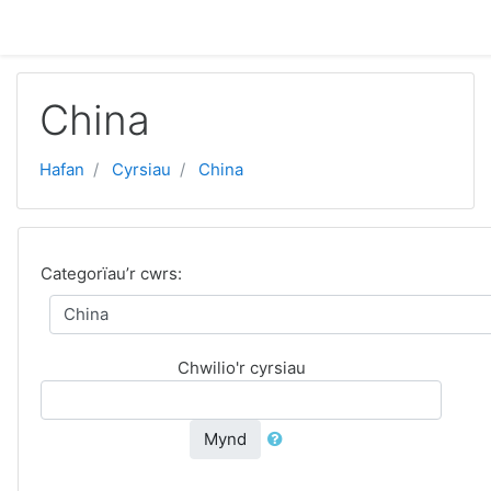
Mynd i'r prif gynnwys
China
Hafan
Cyrsiau
China
Categorïau’r cwrs:
Chwilio'r cyrsiau
Mynd