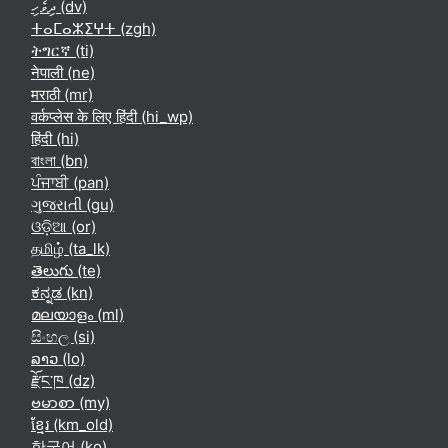
ދިވެހި ‎(dv)‎
ⵜⴰⵎⴰⵣⵉⵖⵜ ‎(zgh)‎
ትግርኛ ‎(ti)‎
नेपाली ‎(ne)‎
मराठी ‎(mr)‎
वर्कप्लेस के लिए हिंदी ‎(hi_wp)‎
हिंदी ‎(hi)‎
বাংলা ‎(bn)‎
ਪੰਜਾਬੀ ‎(pan)‎
ગુજરાતી ‎(gu)‎
ଓଡ଼ିଆ ‎(or)‎
தமிழ் ‎(ta_lk)‎
తెలుగు ‎(te)‎
ಕನ್ನಡ ‎(kn)‎
മലയാളം ‎(ml)‎
සිංහල ‎(si)‎
ລາວ ‎(lo)‎
རྫོང་ཁ ‎(dz)‎
ဗမာစာ ‎(my)‎
ខ្មែរ ‎(km_old)‎
한국어 ‎(ko)‎