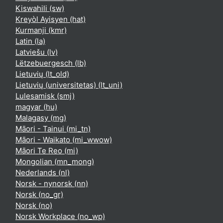
Kiswahili ‎(sw)‎
Kreyòl Ayisyen ‎(hat)‎
Kurmanji ‎(kmr)‎
Latin ‎(la)‎
Latviešu ‎(lv)‎
Lëtzebuergesch ‎(lb)‎
Lietuvių ‎(lt_old)‎
Lietuvių (universitetas) ‎(lt_uni)‎
Lulesamisk ‎(smj)‎
magyar ‎(hu)‎
Malagasy ‎(mg)‎
Māori - Tainui ‎(mi_tn)‎
Māori - Waikato ‎(mi_wwow)‎
Māori Te Reo ‎(mi)‎
Mongolian ‎(mn_mong)‎
Nederlands ‎(nl)‎
Norsk - nynorsk ‎(nn)‎
Norsk ‎(no_gr)‎
Norsk ‎(no)‎
Norsk Workplace ‎(no_wp)‎