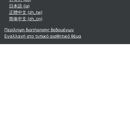
日本語 ‎(ja)‎
正體中文 ‎(zh_tw)‎
简体中文 ‎(zh_cn)‎
Περίληψη διατήρησης δεδομένων
Εναλλαγή στο τυπικό αισθητικό θέμα