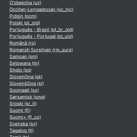
O'zbekcha ‎(uz)‎
Occitan-Lengadocian ‎(oc_lnc)‎
Pidgin ‎(pcm)‎
Polski ‎(pl_old)‎
Português - Brasil ‎(pt_br_old)‎
Português - Portugal ‎(pt_old)‎
Română ‎(ro)‎
Romansh Sursilvan ‎(rm_surs)‎
Samoan ‎(sm)‎
Setswana ‎(tn)‎
Shqip ‎(sq)‎
Slovenčina ‎(sk)‎
Slovenščina ‎(sl)‎
Soomaali ‎(so)‎
Sørsamisk ‎(sma)‎
Srpski ‎(sr_lt)‎
Suomi ‎(fi)‎
Suomi+ ‎(fi_co)‎
Svenska ‎(sv)‎
Tagalog ‎(tl)‎