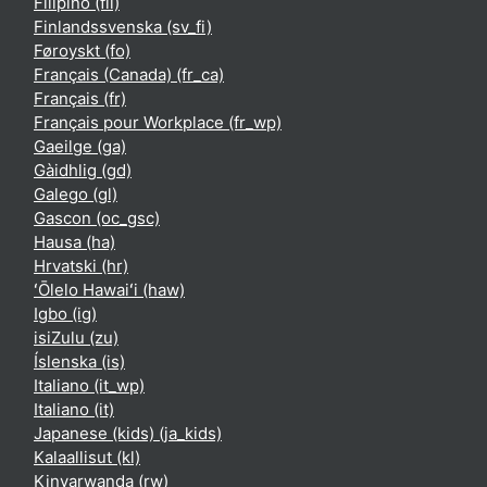
Filipino ‎(fil)‎
Finlandssvenska ‎(sv_fi)‎
Føroyskt ‎(fo)‎
Français (Canada) ‎(fr_ca)‎
Français ‎(fr)‎
Français pour Workplace ‎(fr_wp)‎
Gaeilge ‎(ga)‎
Gàidhlig ‎(gd)‎
Galego ‎(gl)‎
Gascon ‎(oc_gsc)‎
Hausa ‎(ha)‎
Hrvatski ‎(hr)‎
ʻŌlelo Hawaiʻi ‎(haw)‎
Igbo ‎(ig)‎
isiZulu ‎(zu)‎
Íslenska ‎(is)‎
Italiano ‎(it_wp)‎
Italiano ‎(it)‎
Japanese (kids) ‎(ja_kids)‎
Kalaallisut ‎(kl)‎
Kinyarwanda ‎(rw)‎