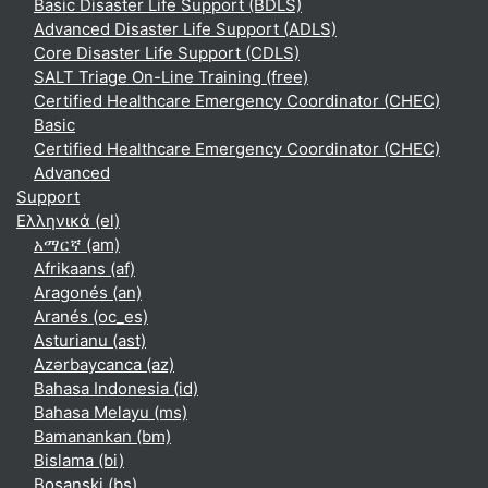
Basic Disaster Life Support (BDLS)
Advanced Disaster Life Support (ADLS)
Core Disaster Life Support (CDLS)
SALT Triage On-Line Training (free)
Certified Healthcare Emergency Coordinator (CHEC)
Basic
Certified Healthcare Emergency Coordinator (CHEC)
Advanced
Support
Ελληνικά ‎(el)‎
አማርኛ ‎(am)‎
Afrikaans ‎(af)‎
Aragonés ‎(an)‎
Aranés ‎(oc_es)‎
Asturianu ‎(ast)‎
Azərbaycanca ‎(az)‎
Bahasa Indonesia ‎(id)‎
Bahasa Melayu ‎(ms)‎
Bamanankan ‎(bm)‎
Bislama ‎(bi)‎
Bosanski ‎(bs)‎