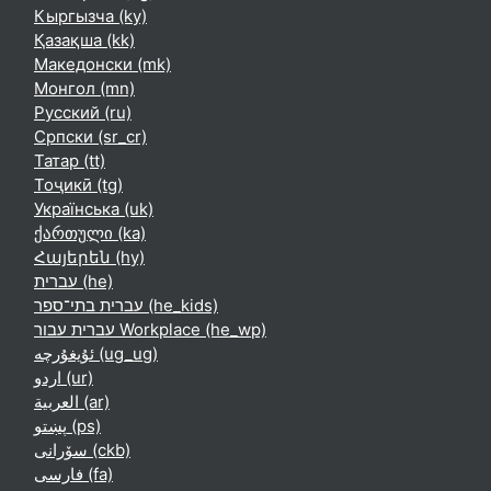
Кыргызча ‎(ky)‎
Қазақша ‎(kk)‎
Македонски ‎(mk)‎
Монгол ‎(mn)‎
Русский ‎(ru)‎
Српски ‎(sr_cr)‎
Татар ‎(tt)‎
Тоҷикӣ ‎(tg)‎
Українська ‎(uk)‎
ქართული ‎(ka)‎
Հայերեն ‎(hy)‎
עברית ‎(he)‎
עברית בתי־ספר ‎(he_kids)‎
עברית עבור Workplace ‎(he_wp)‎
ئۇيغۇرچە ‎(ug_ug)‎
اردو ‎(ur)‎
العربية ‎(ar)‎
پښتو ‎(ps)‎
سۆرانی ‎(ckb)‎
فارسی ‎(fa)‎