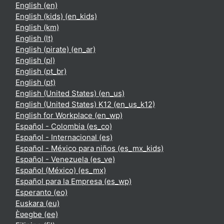
English ‎(en)‎
English (kids) ‎(en_kids)‎
English ‎(km)‎
English ‎(lt)‎
English (pirate) ‎(en_ar)‎
English ‎(pl)‎
English ‎(pt_br)‎
English ‎(pt)‎
English (United States) ‎(en_us)‎
English (United States) K12 ‎(en_us_k12)‎
English for Workplace ‎(en_wp)‎
Español - Colombia ‎(es_co)‎
Español - Internacional ‎(es)‎
Español - México para niños ‎(es_mx_kids)‎
Español - Venezuela ‎(es_ve)‎
Español (México) ‎(es_mx)‎
Español para la Empresa ‎(es_wp)‎
Esperanto ‎(eo)‎
Euskara ‎(eu)‎
Èʋegbe ‎(ee)‎