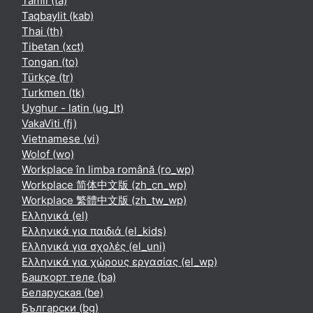
Tamil ‎(ta)‎
Taqbaylit ‎(kab)‎
Thai ‎(th)‎
Tibetan ‎(xct)‎
Tongan ‎(to)‎
Türkçe ‎(tr)‎
Turkmen ‎(tk)‎
Uyghur - latin ‎(ug_lt)‎
VakaViti ‎(fj)‎
Vietnamese ‎(vi)‎
Wolof ‎(wo)‎
Workplace în limba română ‎(ro_wp)‎
Workplace 简体中文版 ‎(zh_cn_wp)‎
Workplace 繁體中文版 ‎(zh_tw_wp)‎
Ελληνικά ‎(el)‎
Ελληνικά για παιδιά ‎(el_kids)‎
Ελληνικά για σχολές ‎(el_uni)‎
Ελληνικά για χώρους εργασίας ‎(el_wp)‎
Башҡорт теле ‎(ba)‎
Беларуская ‎(be)‎
Български ‎(bg)‎