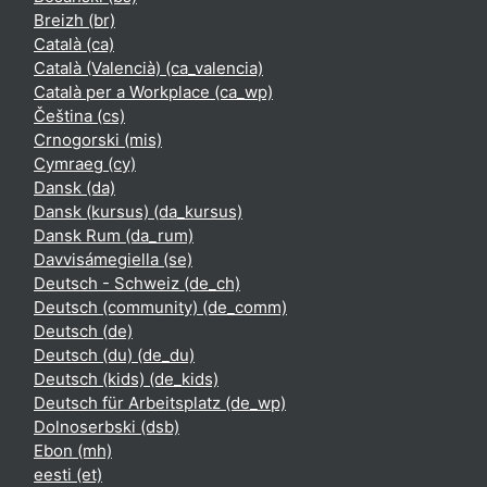
Breizh ‎(br)‎
Català ‎(ca)‎
Català (Valencià) ‎(ca_valencia)‎
Català per a Workplace ‎(ca_wp)‎
Čeština ‎(cs)‎
Crnogorski ‎(mis)‎
Cymraeg ‎(cy)‎
Dansk ‎(da)‎
Dansk (kursus) ‎(da_kursus)‎
Dansk Rum ‎(da_rum)‎
Davvisámegiella ‎(se)‎
Deutsch - Schweiz ‎(de_ch)‎
Deutsch (community) ‎(de_comm)‎
Deutsch ‎(de)‎
Deutsch (du) ‎(de_du)‎
Deutsch (kids) ‎(de_kids)‎
Deutsch für Arbeitsplatz ‎(de_wp)‎
Dolnoserbski ‎(dsb)‎
Ebon ‎(mh)‎
eesti ‎(et)‎