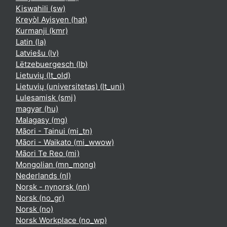
Kiswahili ‎(sw)‎
Kreyòl Ayisyen ‎(hat)‎
Kurmanji ‎(kmr)‎
Latin ‎(la)‎
Latviešu ‎(lv)‎
Lëtzebuergesch ‎(lb)‎
Lietuvių ‎(lt_old)‎
Lietuvių (universitetas) ‎(lt_uni)‎
Lulesamisk ‎(smj)‎
magyar ‎(hu)‎
Malagasy ‎(mg)‎
Māori - Tainui ‎(mi_tn)‎
Māori - Waikato ‎(mi_wwow)‎
Māori Te Reo ‎(mi)‎
Mongolian ‎(mn_mong)‎
Nederlands ‎(nl)‎
Norsk - nynorsk ‎(nn)‎
Norsk ‎(no_gr)‎
Norsk ‎(no)‎
Norsk Workplace ‎(no_wp)‎