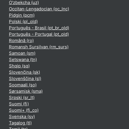
O'zbekcha ‎(uz)‎
Occitan-Lengadocian ‎(oc_lnc)‎
Pidgin ‎(pcm)‎
Polski ‎(pl_old)‎
Português - Brasil ‎(pt_br_old)‎
Português - Portugal ‎(pt_old)‎
Română ‎(ro)‎
Romansh Sursilvan ‎(rm_surs)‎
Samoan ‎(sm)‎
Setswana ‎(tn)‎
Shqip ‎(sq)‎
Slovenčina ‎(sk)‎
Slovenščina ‎(sl)‎
Soomaali ‎(so)‎
Sørsamisk ‎(sma)‎
Srpski ‎(sr_lt)‎
Suomi ‎(fi)‎
Suomi+ ‎(fi_co)‎
Svenska ‎(sv)‎
Tagalog ‎(tl)‎