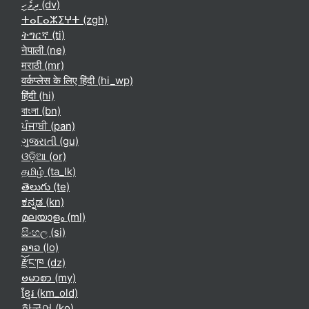
ދިވެހި ‎(dv)‎
ⵜⴰⵎⴰⵣⵉⵖⵜ ‎(zgh)‎
ትግርኛ ‎(ti)‎
नेपाली ‎(ne)‎
मराठी ‎(mr)‎
वर्कप्लेस के लिए हिंदी ‎(hi_wp)‎
हिंदी ‎(hi)‎
বাংলা ‎(bn)‎
ਪੰਜਾਬੀ ‎(pan)‎
ગુજરાતી ‎(gu)‎
ଓଡ଼ିଆ ‎(or)‎
தமிழ் ‎(ta_lk)‎
తెలుగు ‎(te)‎
ಕನ್ನಡ ‎(kn)‎
മലയാളം ‎(ml)‎
සිංහල ‎(si)‎
ລາວ ‎(lo)‎
རྫོང་ཁ ‎(dz)‎
ဗမာစာ ‎(my)‎
ខ្មែរ ‎(km_old)‎
한국어 ‎(ko)‎