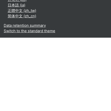
日本語 ‎(ja)‎
正體中文 ‎(zh_tw)‎
简体中文 ‎(zh_cn)‎
Data retention summary
Switch to the standard theme