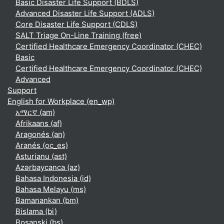
Basic Disaster Life Support (BDLS)
Advanced Disaster Life Support (ADLS)
Core Disaster Life Support (CDLS)
SALT Triage On-Line Training (free)
Certified Healthcare Emergency Coordinator (CHEC)
Basic
Certified Healthcare Emergency Coordinator (CHEC)
Advanced
Support
English for Workplace ‎(en_wp)‎
አማርኛ ‎(am)‎
Afrikaans ‎(af)‎
Aragonés ‎(an)‎
Aranés ‎(oc_es)‎
Asturianu ‎(ast)‎
Azərbaycanca ‎(az)‎
Bahasa Indonesia ‎(id)‎
Bahasa Melayu ‎(ms)‎
Bamanankan ‎(bm)‎
Bislama ‎(bi)‎
Bosanski ‎(bs)‎