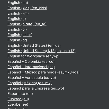
English ‎(en)‎
English (kids) ‎(en_kids)‎
English ‎(km)‎
English ‎(lt)‎
English (pirate) ‎(en_ar)‎
English ‎(pl)‎
English ‎(pt_br)‎
English ‎(pt)‎
English (United States) ‎(en_us)‎
English (United States) K12 ‎(en_us_k12)‎
English for Workplace ‎(en_wp)‎
Español - Colombia ‎(es_co)‎
Español - Internacional ‎(es)‎
Español - México para niños ‎(es_mx_kids)‎
Español - Venezuela ‎(es_ve)‎
Español (México) ‎(es_mx)‎
Español para la Empresa ‎(es_wp)‎
Esperanto ‎(eo)‎
Euskara ‎(eu)‎
Èʋegbe ‎(ee)‎