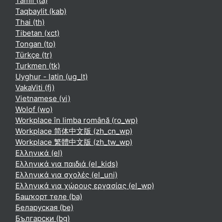
Tamil ‎(ta)‎
Taqbaylit ‎(kab)‎
Thai ‎(th)‎
Tibetan ‎(xct)‎
Tongan ‎(to)‎
Türkçe ‎(tr)‎
Turkmen ‎(tk)‎
Uyghur - latin ‎(ug_lt)‎
VakaViti ‎(fj)‎
Vietnamese ‎(vi)‎
Wolof ‎(wo)‎
Workplace în limba română ‎(ro_wp)‎
Workplace 简体中文版 ‎(zh_cn_wp)‎
Workplace 繁體中文版 ‎(zh_tw_wp)‎
Ελληνικά ‎(el)‎
Ελληνικά για παιδιά ‎(el_kids)‎
Ελληνικά για σχολές ‎(el_uni)‎
Ελληνικά για χώρους εργασίας ‎(el_wp)‎
Башҡорт теле ‎(ba)‎
Беларуская ‎(be)‎
Български ‎(bg)‎