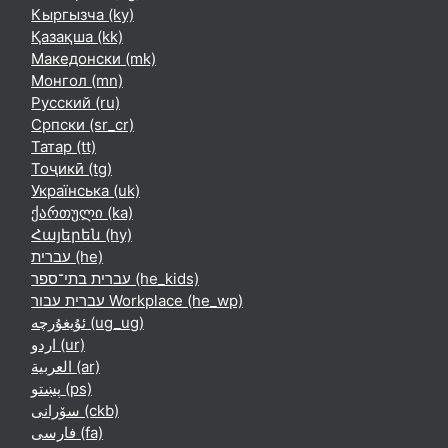
Кыргызча ‎(ky)‎
Қазақша ‎(kk)‎
Македонски ‎(mk)‎
Монгол ‎(mn)‎
Русский ‎(ru)‎
Српски ‎(sr_cr)‎
Татар ‎(tt)‎
Тоҷикӣ ‎(tg)‎
Українська ‎(uk)‎
ქართული ‎(ka)‎
Հայերեն ‎(hy)‎
עברית ‎(he)‎
עברית בתי־ספר ‎(he_kids)‎
עברית עבור Workplace ‎(he_wp)‎
ئۇيغۇرچە ‎(ug_ug)‎
اردو ‎(ur)‎
العربية ‎(ar)‎
پښتو ‎(ps)‎
سۆرانی ‎(ckb)‎
فارسی ‎(fa)‎