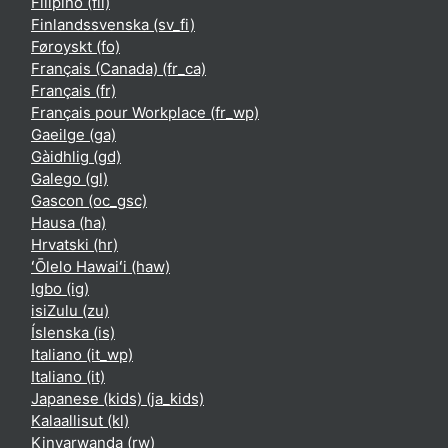
Filipino ‎(fil)‎
Finlandssvenska ‎(sv_fi)‎
Føroyskt ‎(fo)‎
Français (Canada) ‎(fr_ca)‎
Français ‎(fr)‎
Français pour Workplace ‎(fr_wp)‎
Gaeilge ‎(ga)‎
Gàidhlig ‎(gd)‎
Galego ‎(gl)‎
Gascon ‎(oc_gsc)‎
Hausa ‎(ha)‎
Hrvatski ‎(hr)‎
ʻŌlelo Hawaiʻi ‎(haw)‎
Igbo ‎(ig)‎
isiZulu ‎(zu)‎
Íslenska ‎(is)‎
Italiano ‎(it_wp)‎
Italiano ‎(it)‎
Japanese (kids) ‎(ja_kids)‎
Kalaallisut ‎(kl)‎
Kinyarwanda ‎(rw)‎