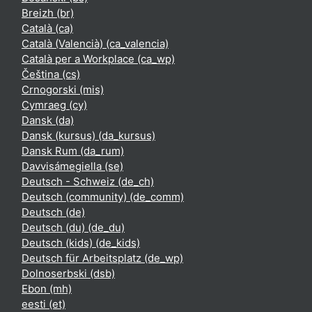
Breizh ‎(br)‎
Català ‎(ca)‎
Català (Valencià) ‎(ca_valencia)‎
Català per a Workplace ‎(ca_wp)‎
Čeština ‎(cs)‎
Crnogorski ‎(mis)‎
Cymraeg ‎(cy)‎
Dansk ‎(da)‎
Dansk (kursus) ‎(da_kursus)‎
Dansk Rum ‎(da_rum)‎
Davvisámegiella ‎(se)‎
Deutsch - Schweiz ‎(de_ch)‎
Deutsch (community) ‎(de_comm)‎
Deutsch ‎(de)‎
Deutsch (du) ‎(de_du)‎
Deutsch (kids) ‎(de_kids)‎
Deutsch für Arbeitsplatz ‎(de_wp)‎
Dolnoserbski ‎(dsb)‎
Ebon ‎(mh)‎
eesti ‎(et)‎