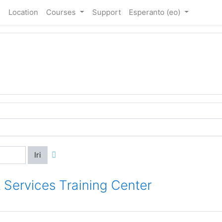
e
Location
Courses
Support
Esperanto ‎(eo)‎
Iri
 Services Training Center