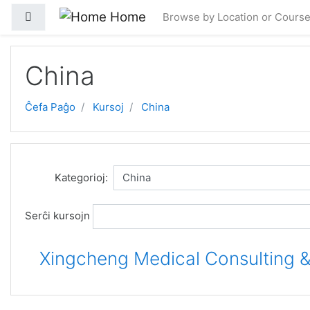
Salti al ĉefa enhavo
Home
Side panel
Browse by Location or Cours
China
Ĉefa Paĝo
Kursoj
China
Kategorioj:
Serĉi kursojn
Xingcheng Medical Consulting &