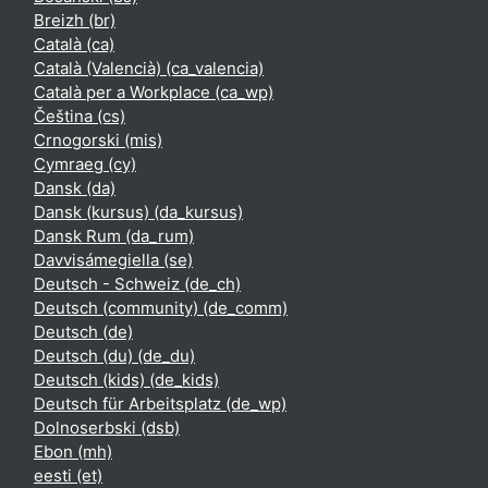
Breizh ‎(br)‎
Català ‎(ca)‎
Català (Valencià) ‎(ca_valencia)‎
Català per a Workplace ‎(ca_wp)‎
Čeština ‎(cs)‎
Crnogorski ‎(mis)‎
Cymraeg ‎(cy)‎
Dansk ‎(da)‎
Dansk (kursus) ‎(da_kursus)‎
Dansk Rum ‎(da_rum)‎
Davvisámegiella ‎(se)‎
Deutsch - Schweiz ‎(de_ch)‎
Deutsch (community) ‎(de_comm)‎
Deutsch ‎(de)‎
Deutsch (du) ‎(de_du)‎
Deutsch (kids) ‎(de_kids)‎
Deutsch für Arbeitsplatz ‎(de_wp)‎
Dolnoserbski ‎(dsb)‎
Ebon ‎(mh)‎
eesti ‎(et)‎