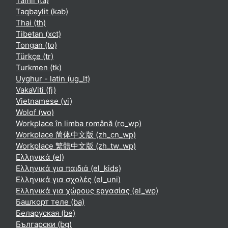
Tamil ‎(ta)‎
Taqbaylit ‎(kab)‎
Thai ‎(th)‎
Tibetan ‎(xct)‎
Tongan ‎(to)‎
Türkçe ‎(tr)‎
Turkmen ‎(tk)‎
Uyghur - latin ‎(ug_lt)‎
VakaViti ‎(fj)‎
Vietnamese ‎(vi)‎
Wolof ‎(wo)‎
Workplace în limba română ‎(ro_wp)‎
Workplace 简体中文版 ‎(zh_cn_wp)‎
Workplace 繁體中文版 ‎(zh_tw_wp)‎
Ελληνικά ‎(el)‎
Ελληνικά για παιδιά ‎(el_kids)‎
Ελληνικά για σχολές ‎(el_uni)‎
Ελληνικά για χώρους εργασίας ‎(el_wp)‎
Башҡорт теле ‎(ba)‎
Беларуская ‎(be)‎
Български ‎(bg)‎