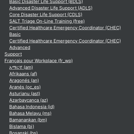
Basic Disaster Life Support (BDLS)
Advanced Disaster Life Support (ADLS)
Core Disaster Life Support (CDLS)
SALT Triage On-Line Training (free)
Certified Healthcare Emergency Coordinator (CHEC)
Basic
Certified Healthcare Emergency Coordinator (CHEC)
Advanced
Support
Français pour Workplace ‎(fr_wp)‎
አማርኛ ‎(am)‎
Afrikaans ‎(af)‎
Aragonés ‎(an)‎
Aranés ‎(oc_es)‎
Asturianu ‎(ast)‎
Azərbaycanca ‎(az)‎
Bahasa Indonesia ‎(id)‎
Bahasa Melayu ‎(ms)‎
Bamanankan ‎(bm)‎
Bislama ‎(bi)‎
Bosanski ‎(bs)‎