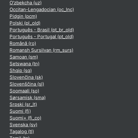
O'zbekcha ‎(uz)‎
Occitan-Lengadocian ‎(oc_lnc)‎
Pidgin ‎(pcm)‎
Polski ‎(pl_old)‎
Português - Brasil ‎(pt_br_old)‎
Português - Portugal ‎(pt_old)‎
Română ‎(ro)‎
Romansh Sursilvan ‎(rm_surs)‎
Samoan ‎(sm)‎
Setswana ‎(tn)‎
Shqip ‎(sq)‎
Slovenčina ‎(sk)‎
Slovenščina ‎(sl)‎
Soomaali ‎(so)‎
Sørsamisk ‎(sma)‎
Srpski ‎(sr_lt)‎
Suomi ‎(fi)‎
Suomi+ ‎(fi_co)‎
Svenska ‎(sv)‎
Tagalog ‎(tl)‎