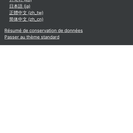
日本語 ‎(ja)‎
正體中文 ‎(zh_tw)‎
简体中文 ‎(zh_cn)‎
Résumé de conservation de données
Passer au thème standard