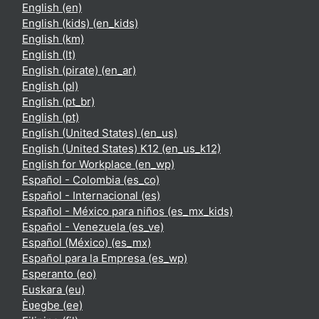
English ‎(en)‎
English (kids) ‎(en_kids)‎
English ‎(km)‎
English ‎(lt)‎
English (pirate) ‎(en_ar)‎
English ‎(pl)‎
English ‎(pt_br)‎
English ‎(pt)‎
English (United States) ‎(en_us)‎
English (United States) K12 ‎(en_us_k12)‎
English for Workplace ‎(en_wp)‎
Español - Colombia ‎(es_co)‎
Español - Internacional ‎(es)‎
Español - México para niños ‎(es_mx_kids)‎
Español - Venezuela ‎(es_ve)‎
Español (México) ‎(es_mx)‎
Español para la Empresa ‎(es_wp)‎
Esperanto ‎(eo)‎
Euskara ‎(eu)‎
Èʋegbe ‎(ee)‎