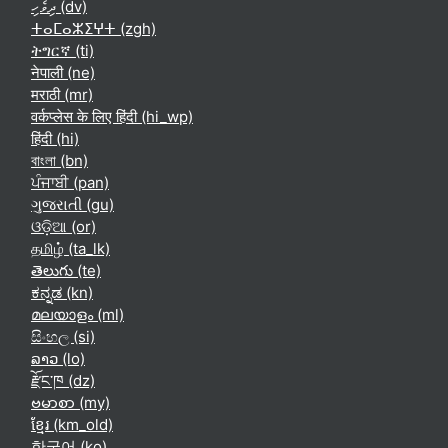
ދިވެހި ‎(dv)‎
ⵜⴰⵎⴰⵣⵉⵖⵜ ‎(zgh)‎
ትግርኛ ‎(ti)‎
नेपाली ‎(ne)‎
मराठी ‎(mr)‎
वर्कप्लेस के लिए हिंदी ‎(hi_wp)‎
हिंदी ‎(hi)‎
বাংলা ‎(bn)‎
ਪੰਜਾਬੀ ‎(pan)‎
ગુજરાતી ‎(gu)‎
ଓଡ଼ିଆ ‎(or)‎
தமிழ் ‎(ta_lk)‎
తెలుగు ‎(te)‎
ಕನ್ನಡ ‎(kn)‎
മലയാളം ‎(ml)‎
සිංහල ‎(si)‎
ລາວ ‎(lo)‎
རྫོང་ཁ ‎(dz)‎
ဗမာစာ ‎(my)‎
ខ្មែរ ‎(km_old)‎
한국어 ‎(ko)‎