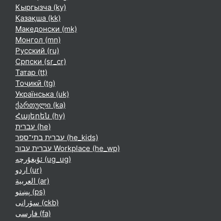
Кыргызча ‎(ky)‎
Қазақша ‎(kk)‎
Македонски ‎(mk)‎
Монгол ‎(mn)‎
Русский ‎(ru)‎
Српски ‎(sr_cr)‎
Татар ‎(tt)‎
Тоҷикӣ ‎(tg)‎
Українська ‎(uk)‎
ქართული ‎(ka)‎
Հայերեն ‎(hy)‎
עברית ‎(he)‎
עברית בתי־ספר ‎(he_kids)‎
עברית עבור Workplace ‎(he_wp)‎
ئۇيغۇرچە ‎(ug_ug)‎
اردو ‎(ur)‎
العربية ‎(ar)‎
پښتو ‎(ps)‎
سۆرانی ‎(ckb)‎
فارسی ‎(fa)‎