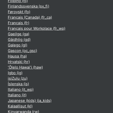
Filipino ‎(fil)‎
Finlandssvenska ‎(sv_fi)‎
Føroyskt ‎(fo)‎
Français (Canada) ‎(fr_ca)‎
Français ‎(fr)‎
Français pour Workplace ‎(fr_wp)‎
Gaeilge ‎(ga)‎
Gàidhlig ‎(gd)‎
Galego ‎(gl)‎
Gascon ‎(oc_gsc)‎
Hausa ‎(ha)‎
Hrvatski ‎(hr)‎
ʻŌlelo Hawaiʻi ‎(haw)‎
Igbo ‎(ig)‎
isiZulu ‎(zu)‎
Íslenska ‎(is)‎
Italiano ‎(it_wp)‎
Italiano ‎(it)‎
Japanese (kids) ‎(ja_kids)‎
Kalaallisut ‎(kl)‎
Kinyarwanda ‎(rw)‎