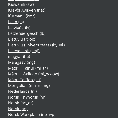
Kiswahili ‎(sw)‎
Kreyòl Ayisyen ‎(hat)‎
Kurmanji ‎(kmr)‎
Latin ‎(la)‎
Latviešu ‎(lv)‎
Lëtzebuergesch ‎(lb)‎
Lietuvių ‎(lt_old)‎
Lietuvių (universitetas) ‎(lt_uni)‎
Lulesamisk ‎(smj)‎
magyar ‎(hu)‎
Malagasy ‎(mg)‎
Māori - Tainui ‎(mi_tn)‎
Māori - Waikato ‎(mi_wwow)‎
Māori Te Reo ‎(mi)‎
Mongolian ‎(mn_mong)‎
Nederlands ‎(nl)‎
Norsk - nynorsk ‎(nn)‎
Norsk ‎(no_gr)‎
Norsk ‎(no)‎
Norsk Workplace ‎(no_wp)‎