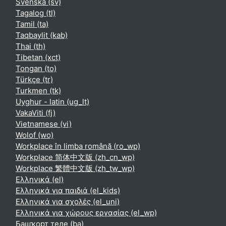
Svenska ‎(sv)‎
Tagalog ‎(tl)‎
Tamil ‎(ta)‎
Taqbaylit ‎(kab)‎
Thai ‎(th)‎
Tibetan ‎(xct)‎
Tongan ‎(to)‎
Türkçe ‎(tr)‎
Turkmen ‎(tk)‎
Uyghur - latin ‎(ug_lt)‎
VakaViti ‎(fj)‎
Vietnamese ‎(vi)‎
Wolof ‎(wo)‎
Workplace în limba română ‎(ro_wp)‎
Workplace 简体中文版 ‎(zh_cn_wp)‎
Workplace 繁體中文版 ‎(zh_tw_wp)‎
Ελληνικά ‎(el)‎
Ελληνικά για παιδιά ‎(el_kids)‎
Ελληνικά για σχολές ‎(el_uni)‎
Ελληνικά για χώρους εργασίας ‎(el_wp)‎
Башҡорт теле ‎(ba)‎