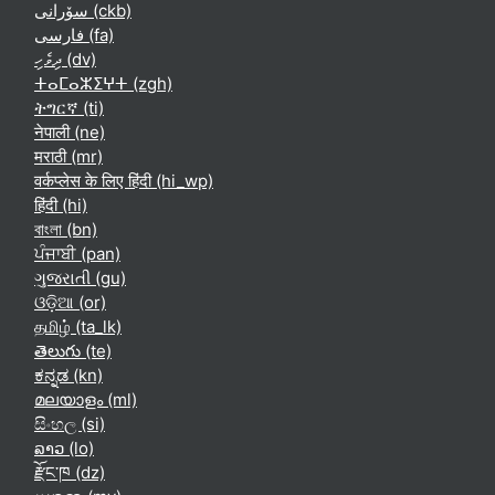
سۆرانی ‎(ckb)‎
فارسی ‎(fa)‎
ދިވެހި ‎(dv)‎
ⵜⴰⵎⴰⵣⵉⵖⵜ ‎(zgh)‎
ትግርኛ ‎(ti)‎
नेपाली ‎(ne)‎
मराठी ‎(mr)‎
वर्कप्लेस के लिए हिंदी ‎(hi_wp)‎
हिंदी ‎(hi)‎
বাংলা ‎(bn)‎
ਪੰਜਾਬੀ ‎(pan)‎
ગુજરાતી ‎(gu)‎
ଓଡ଼ିଆ ‎(or)‎
தமிழ் ‎(ta_lk)‎
తెలుగు ‎(te)‎
ಕನ್ನಡ ‎(kn)‎
മലയാളം ‎(ml)‎
සිංහල ‎(si)‎
ລາວ ‎(lo)‎
རྫོང་ཁ ‎(dz)‎