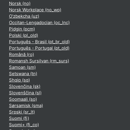
Norsk ‎(no)‎
Norsk Workplace ‎(no_wp)‎
O'zbekcha ‎(uz)‎
Occitan-Lengadocian ‎(oc_lnc)‎
Pidgin ‎(pcm)‎
Polski ‎(pl_old)‎
Português - Brasil ‎(pt_br_old)‎
Português - Portugal ‎(pt_old)‎
Română ‎(ro)‎
Romansh Sursilvan ‎(rm_surs)‎
Samoan ‎(sm)‎
Setswana ‎(tn)‎
Shqip ‎(sq)‎
Slovenčina ‎(sk)‎
Slovenščina ‎(sl)‎
Soomaali ‎(so)‎
Sørsamisk ‎(sma)‎
Srpski ‎(sr_lt)‎
Suomi ‎(fi)‎
Suomi+ ‎(fi_co)‎