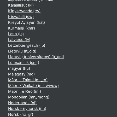
Kalaallisut ‎(kl)‎
Kinyarwanda ‎(rw)‎
Kiswahili ‎(sw)‎
Kreyòl Ayisyen ‎(hat)‎
Kurmanji ‎(kmr)‎
Latin ‎(la)‎
Latviešu ‎(lv)‎
Lëtzebuergesch ‎(lb)‎
Lietuvių ‎(lt_old)‎
Lietuvių (universitetas) ‎(lt_uni)‎
Lulesamisk ‎(smj)‎
magyar ‎(hu)‎
Malagasy ‎(mg)‎
Māori - Tainui ‎(mi_tn)‎
Māori - Waikato ‎(mi_wwow)‎
Māori Te Reo ‎(mi)‎
Mongolian ‎(mn_mong)‎
Nederlands ‎(nl)‎
Norsk - nynorsk ‎(nn)‎
Norsk ‎(no_gr)‎