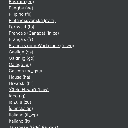
Euskara ‎(eu)‎
Èʋegbe ‎(ee)‎
Filipino ‎(fil)‎
Finlandssvenska ‎(sv_fi)‎
Føroyskt ‎(fo)‎
Français (Canada) ‎(fr_ca)‎
Français ‎(fr)‎
Français pour Workplace ‎(fr_wp)‎
Gaeilge ‎(ga)‎
Gàidhlig ‎(gd)‎
Galego ‎(gl)‎
Gascon ‎(oc_gsc)‎
Hausa ‎(ha)‎
Hrvatski ‎(hr)‎
ʻŌlelo Hawaiʻi ‎(haw)‎
Igbo ‎(ig)‎
isiZulu ‎(zu)‎
Íslenska ‎(is)‎
Italiano ‎(it_wp)‎
Italiano ‎(it)‎
Japanese (kids) ‎(ja_kids)‎