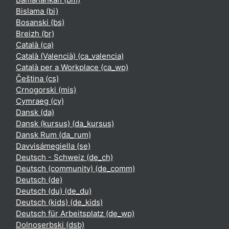
Bislama ‎(bi)‎
Bosanski ‎(bs)‎
Breizh ‎(br)‎
Català ‎(ca)‎
Català (Valencià) ‎(ca_valencia)‎
Català per a Workplace ‎(ca_wp)‎
Čeština ‎(cs)‎
Crnogorski ‎(mis)‎
Cymraeg ‎(cy)‎
Dansk ‎(da)‎
Dansk (kursus) ‎(da_kursus)‎
Dansk Rum ‎(da_rum)‎
Davvisámegiella ‎(se)‎
Deutsch - Schweiz ‎(de_ch)‎
Deutsch (community) ‎(de_comm)‎
Deutsch ‎(de)‎
Deutsch (du) ‎(de_du)‎
Deutsch (kids) ‎(de_kids)‎
Deutsch für Arbeitsplatz ‎(de_wp)‎
Dolnoserbski ‎(dsb)‎