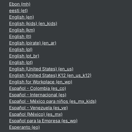
Ebon ‎(mh)‎
eesti ‎(et)‎
English ‎(en)‎
English (kids) ‎(en_kids)‎
English ‎(km)‎
English ‎(lt)‎
English (pirate) ‎(en_ar)‎
English ‎(pl)‎
English ‎(pt_br)‎
English ‎(pt)‎
English (United States) ‎(en_us)‎
English (United States) K12 ‎(en_us_k12)‎
English for Workplace ‎(en_wp)‎
Español - Colombia ‎(es_co)‎
Español - Internacional ‎(es)‎
Español - México para niños ‎(es_mx_kids)‎
Español - Venezuela ‎(es_ve)‎
Español (México) ‎(es_mx)‎
Español para la Empresa ‎(es_wp)‎
Esperanto ‎(eo)‎