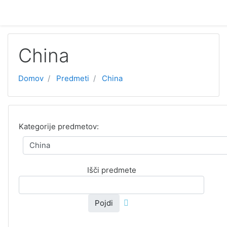
Preskoči na glavno vsebino
China
Domov
Predmeti
China
Kategorije predmetov:
Išči predmete
Pojdi