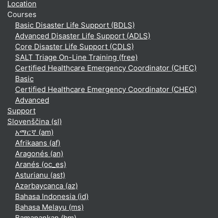
Location
Courses
Basic Disaster Life Support (BDLS)
Advanced Disaster Life Support (ADLS)
Core Disaster Life Support (CDLS)
SALT Triage On-Line Training (free)
Certified Healthcare Emergency Coordinator (CHEC)
Basic
Certified Healthcare Emergency Coordinator (CHEC)
Advanced
Support
Slovenščina ‎(sl)‎
አማርኛ ‎(am)‎
Afrikaans ‎(af)‎
Aragonés ‎(an)‎
Aranés ‎(oc_es)‎
Asturianu ‎(ast)‎
Azərbaycanca ‎(az)‎
Bahasa Indonesia ‎(id)‎
Bahasa Melayu ‎(ms)‎
Bamanankan ‎(bm)‎