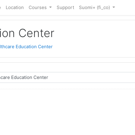
e
Location
Courses
Support
Suomi+ ‎(fi_co)‎
ion Center
thcare Education Center