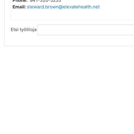
Phone:
941-320-5255
Email:
steward.brown@elevatehealth.net
Etsi työtiloja