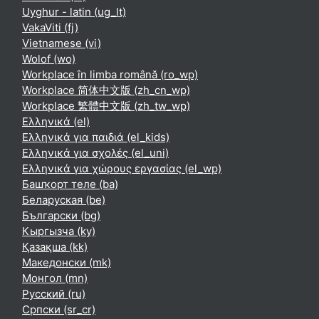
Uyghur - latin ‎(ug_lt)‎
VakaViti ‎(fj)‎
Vietnamese ‎(vi)‎
Wolof ‎(wo)‎
Workplace în limba română ‎(ro_wp)‎
Workplace 简体中文版 ‎(zh_cn_wp)‎
Workplace 繁體中文版 ‎(zh_tw_wp)‎
Ελληνικά ‎(el)‎
Ελληνικά για παιδιά ‎(el_kids)‎
Ελληνικά για σχολές ‎(el_uni)‎
Ελληνικά για χώρους εργασίας ‎(el_wp)‎
Башҡорт теле ‎(ba)‎
Беларуская ‎(be)‎
Български ‎(bg)‎
Кыргызча ‎(ky)‎
Қазақша ‎(kk)‎
Македонски ‎(mk)‎
Монгол ‎(mn)‎
Русский ‎(ru)‎
Српски ‎(sr_cr)‎