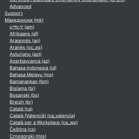
Advanced
Support
Македонски ‎(mk)‎
አማርኛ ‎(am)‎
Afrikaans ‎(af)‎
Aragonés ‎(an)‎
Aranés ‎(oc_es)‎
Asturianu ‎(ast)‎
Azərbaycanca ‎(az)‎
Bahasa Indonesia ‎(id)‎
Bahasa Melayu ‎(ms)‎
Bamanankan ‎(bm)‎
Bislama ‎(bi)‎
Bosanski ‎(bs)‎
Breizh ‎(br)‎
Català ‎(ca)‎
Català (Valencià) ‎(ca_valencia)‎
Català per a Workplace ‎(ca_wp)‎
Čeština ‎(cs)‎
Crnogorski ‎(mis)‎