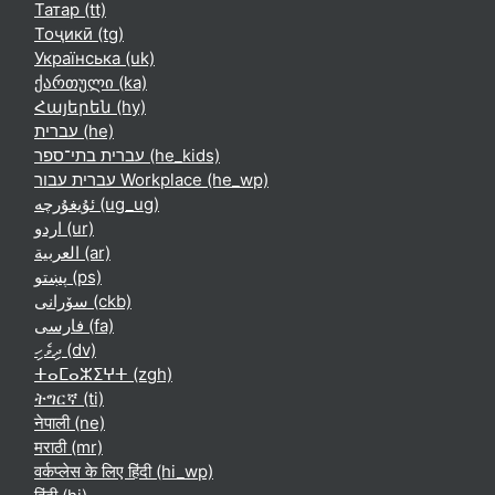
Татар ‎(tt)‎
Тоҷикӣ ‎(tg)‎
Українська ‎(uk)‎
ქართული ‎(ka)‎
Հայերեն ‎(hy)‎
עברית ‎(he)‎
עברית בתי־ספר ‎(he_kids)‎
עברית עבור Workplace ‎(he_wp)‎
ئۇيغۇرچە ‎(ug_ug)‎
اردو ‎(ur)‎
العربية ‎(ar)‎
پښتو ‎(ps)‎
سۆرانی ‎(ckb)‎
فارسی ‎(fa)‎
ދިވެހި ‎(dv)‎
ⵜⴰⵎⴰⵣⵉⵖⵜ ‎(zgh)‎
ትግርኛ ‎(ti)‎
नेपाली ‎(ne)‎
मराठी ‎(mr)‎
वर्कप्लेस के लिए हिंदी ‎(hi_wp)‎