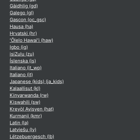
Gàidhlig ‎(gd)‎
Galego ‎(gl)‎
Gascon ‎(oc_gsc)‎
Hausa ‎(ha)‎
Hrvatski ‎(hr)‎
ʻŌlelo Hawaiʻi ‎(haw)‎
Igbo ‎(ig)‎
isiZulu ‎(zu)‎
Íslenska ‎(is)‎
Italiano ‎(it_wp)‎
Italiano ‎(it)‎
Japanese (kids) ‎(ja_kids)‎
Kalaallisut ‎(kl)‎
Kinyarwanda ‎(rw)‎
Kiswahili ‎(sw)‎
Kreyòl Ayisyen ‎(hat)‎
Kurmanji ‎(kmr)‎
Latin ‎(la)‎
Latviešu ‎(lv)‎
Lëtzebuergesch ‎(lb)‎