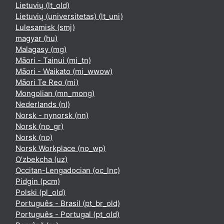
Lietuvių ‎(lt_old)‎
Lietuvių (universitetas) ‎(lt_uni)‎
Lulesamisk ‎(smj)‎
magyar ‎(hu)‎
Malagasy ‎(mg)‎
Māori - Tainui ‎(mi_tn)‎
Māori - Waikato ‎(mi_wwow)‎
Māori Te Reo ‎(mi)‎
Mongolian ‎(mn_mong)‎
Nederlands ‎(nl)‎
Norsk - nynorsk ‎(nn)‎
Norsk ‎(no_gr)‎
Norsk ‎(no)‎
Norsk Workplace ‎(no_wp)‎
O'zbekcha ‎(uz)‎
Occitan-Lengadocian ‎(oc_lnc)‎
Pidgin ‎(pcm)‎
Polski ‎(pl_old)‎
Português - Brasil ‎(pt_br_old)‎
Português - Portugal ‎(pt_old)‎