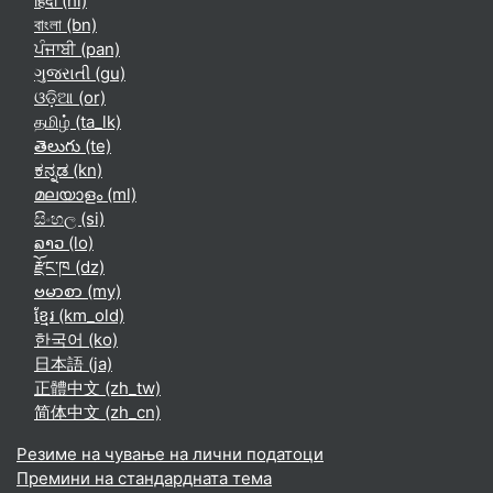
हिंदी ‎(hi)‎
বাংলা ‎(bn)‎
ਪੰਜਾਬੀ ‎(pan)‎
ગુજરાતી ‎(gu)‎
ଓଡ଼ିଆ ‎(or)‎
தமிழ் ‎(ta_lk)‎
తెలుగు ‎(te)‎
ಕನ್ನಡ ‎(kn)‎
മലയാളം ‎(ml)‎
සිංහල ‎(si)‎
ລາວ ‎(lo)‎
རྫོང་ཁ ‎(dz)‎
ဗမာစာ ‎(my)‎
ខ្មែរ ‎(km_old)‎
한국어 ‎(ko)‎
日本語 ‎(ja)‎
正體中文 ‎(zh_tw)‎
简体中文 ‎(zh_cn)‎
Резиме на чување на лични податоци
Премини на стандардната тема