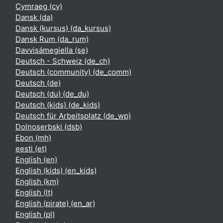
Cymraeg ‎(cy)‎
Dansk ‎(da)‎
Dansk (kursus) ‎(da_kursus)‎
Dansk Rum ‎(da_rum)‎
Davvisámegiella ‎(se)‎
Deutsch - Schweiz ‎(de_ch)‎
Deutsch (community) ‎(de_comm)‎
Deutsch ‎(de)‎
Deutsch (du) ‎(de_du)‎
Deutsch (kids) ‎(de_kids)‎
Deutsch für Arbeitsplatz ‎(de_wp)‎
Dolnoserbski ‎(dsb)‎
Ebon ‎(mh)‎
eesti ‎(et)‎
English ‎(en)‎
English (kids) ‎(en_kids)‎
English ‎(km)‎
English ‎(lt)‎
English (pirate) ‎(en_ar)‎
English ‎(pl)‎