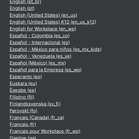
English ‎(pt_br)‎
English ‎(pt)‎
English (United States) ‎(en_us)‎
English (United States) K12 ‎(en_us_k12)‎
English for Workplace ‎(en_wp)‎
Español - Colombia ‎(es_co)‎
Español - Internacional ‎(es)‎
Español - México para niños ‎(es_mx_kids)‎
Español - Venezuela ‎(es_ve)‎
Español (México) ‎(es_mx)‎
Español para la Empresa ‎(es_wp)‎
Esperanto ‎(eo)‎
Euskara ‎(eu)‎
Èʋegbe ‎(ee)‎
Filipino ‎(fil)‎
Finlandssvenska ‎(sv_fi)‎
Føroyskt ‎(fo)‎
Français (Canada) ‎(fr_ca)‎
Français ‎(fr)‎
Français pour Workplace ‎(fr_wp)‎
Gaeilge ‎(ga)‎