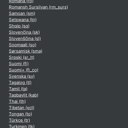
Română ‎(ro)‎
Romansh Sursilvan ‎(rm_surs)‎
Samoan ‎(sm)‎
Setswana ‎(tn)‎
Shqip ‎(sq)‎
Slovenčina ‎(sk)‎
Slovenščina ‎(sl)‎
Soomaali ‎(so)‎
Sørsamisk ‎(sma)‎
Srpski ‎(sr_lt)‎
Suomi ‎(fi)‎
Suomi+ ‎(fi_co)‎
Svenska ‎(sv)‎
Tagalog ‎(tl)‎
Tamil ‎(ta)‎
Taqbaylit ‎(kab)‎
Thai ‎(th)‎
Tibetan ‎(xct)‎
Tongan ‎(to)‎
Türkçe ‎(tr)‎
Turkmen ‎(tk)‎