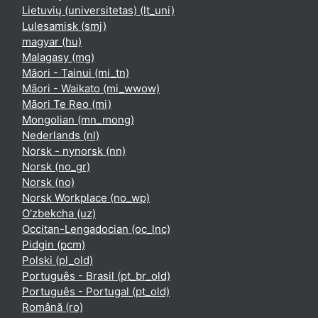
Lietuvių (universitetas) ‎(lt_uni)‎
Lulesamisk ‎(smj)‎
magyar ‎(hu)‎
Malagasy ‎(mg)‎
Māori - Tainui ‎(mi_tn)‎
Māori - Waikato ‎(mi_wwow)‎
Māori Te Reo ‎(mi)‎
Mongolian ‎(mn_mong)‎
Nederlands ‎(nl)‎
Norsk - nynorsk ‎(nn)‎
Norsk ‎(no_gr)‎
Norsk ‎(no)‎
Norsk Workplace ‎(no_wp)‎
O'zbekcha ‎(uz)‎
Occitan-Lengadocian ‎(oc_lnc)‎
Pidgin ‎(pcm)‎
Polski ‎(pl_old)‎
Português - Brasil ‎(pt_br_old)‎
Português - Portugal ‎(pt_old)‎
Română ‎(ro)‎