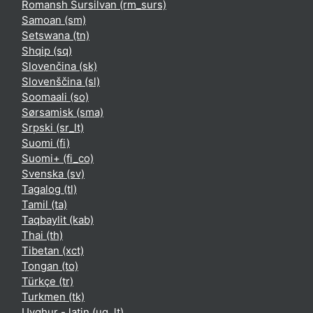
Romansh Sursilvan ‎(rm_surs)‎
Samoan ‎(sm)‎
Setswana ‎(tn)‎
Shqip ‎(sq)‎
Slovenčina ‎(sk)‎
Slovenščina ‎(sl)‎
Soomaali ‎(so)‎
Sørsamisk ‎(sma)‎
Srpski ‎(sr_lt)‎
Suomi ‎(fi)‎
Suomi+ ‎(fi_co)‎
Svenska ‎(sv)‎
Tagalog ‎(tl)‎
Tamil ‎(ta)‎
Taqbaylit ‎(kab)‎
Thai ‎(th)‎
Tibetan ‎(xct)‎
Tongan ‎(to)‎
Türkçe ‎(tr)‎
Turkmen ‎(tk)‎
Uyghur - latin ‎(ug_lt)‎