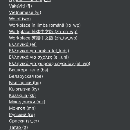
VakaViti ‎(fj)‎
Vietnamese ‎(vi)‎
Wolof ‎(wo)‎
Workplace în limba română ‎(ro_wp)‎
Workplace 简体中文版 ‎(zh_cn_wp)‎
Workplace 繁體中文版 ‎(zh_tw_wp)‎
Ελληνικά ‎(el)‎
Ελληνικά για παιδιά ‎(el_kids)‎
Ελληνικά για σχολές ‎(el_uni)‎
Ελληνικά για χώρους εργασίας ‎(el_wp)‎
Башҡорт теле ‎(ba)‎
Беларуская ‎(be)‎
Български ‎(bg)‎
Кыргызча ‎(ky)‎
Қазақша ‎(kk)‎
Македонски ‎(mk)‎
Монгол ‎(mn)‎
Русский ‎(ru)‎
Српски ‎(sr_cr)‎
Татар ‎(tt)‎