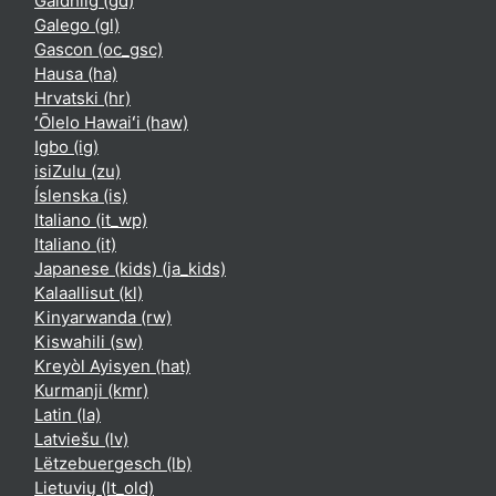
Gàidhlig ‎(gd)‎
Galego ‎(gl)‎
Gascon ‎(oc_gsc)‎
Hausa ‎(ha)‎
Hrvatski ‎(hr)‎
ʻŌlelo Hawaiʻi ‎(haw)‎
Igbo ‎(ig)‎
isiZulu ‎(zu)‎
Íslenska ‎(is)‎
Italiano ‎(it_wp)‎
Italiano ‎(it)‎
Japanese (kids) ‎(ja_kids)‎
Kalaallisut ‎(kl)‎
Kinyarwanda ‎(rw)‎
Kiswahili ‎(sw)‎
Kreyòl Ayisyen ‎(hat)‎
Kurmanji ‎(kmr)‎
Latin ‎(la)‎
Latviešu ‎(lv)‎
Lëtzebuergesch ‎(lb)‎
Lietuvių ‎(lt_old)‎