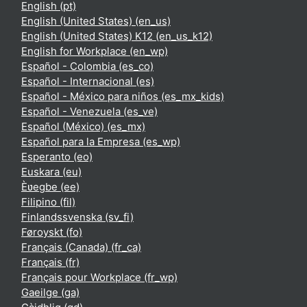
English ‎(pt)‎
English (United States) ‎(en_us)‎
English (United States) K12 ‎(en_us_k12)‎
English for Workplace ‎(en_wp)‎
Español - Colombia ‎(es_co)‎
Español - Internacional ‎(es)‎
Español - México para niños ‎(es_mx_kids)‎
Español - Venezuela ‎(es_ve)‎
Español (México) ‎(es_mx)‎
Español para la Empresa ‎(es_wp)‎
Esperanto ‎(eo)‎
Euskara ‎(eu)‎
Èʋegbe ‎(ee)‎
Filipino ‎(fil)‎
Finlandssvenska ‎(sv_fi)‎
Føroyskt ‎(fo)‎
Français (Canada) ‎(fr_ca)‎
Français ‎(fr)‎
Français pour Workplace ‎(fr_wp)‎
Gaeilge ‎(ga)‎