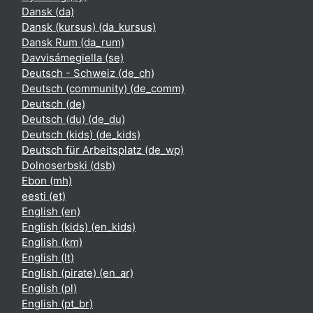
Dansk ‎(da)‎
Dansk (kursus) ‎(da_kursus)‎
Dansk Rum ‎(da_rum)‎
Davvisámegiella ‎(se)‎
Deutsch - Schweiz ‎(de_ch)‎
Deutsch (community) ‎(de_comm)‎
Deutsch ‎(de)‎
Deutsch (du) ‎(de_du)‎
Deutsch (kids) ‎(de_kids)‎
Deutsch für Arbeitsplatz ‎(de_wp)‎
Dolnoserbski ‎(dsb)‎
Ebon ‎(mh)‎
eesti ‎(et)‎
English ‎(en)‎
English (kids) ‎(en_kids)‎
English ‎(km)‎
English ‎(lt)‎
English (pirate) ‎(en_ar)‎
English ‎(pl)‎
English ‎(pt_br)‎