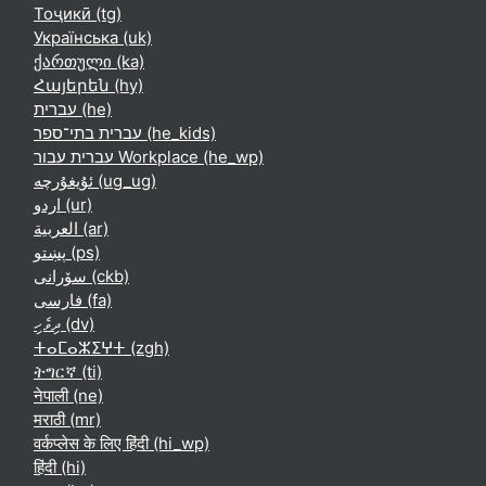
Тоҷикӣ ‎(tg)‎
Українська ‎(uk)‎
ქართული ‎(ka)‎
Հայերեն ‎(hy)‎
עברית ‎(he)‎
עברית בתי־ספר ‎(he_kids)‎
עברית עבור Workplace ‎(he_wp)‎
ئۇيغۇرچە ‎(ug_ug)‎
اردو ‎(ur)‎
العربية ‎(ar)‎
پښتو ‎(ps)‎
سۆرانی ‎(ckb)‎
فارسی ‎(fa)‎
ދިވެހި ‎(dv)‎
ⵜⴰⵎⴰⵣⵉⵖⵜ ‎(zgh)‎
ትግርኛ ‎(ti)‎
नेपाली ‎(ne)‎
मराठी ‎(mr)‎
वर्कप्लेस के लिए हिंदी ‎(hi_wp)‎
हिंदी ‎(hi)‎