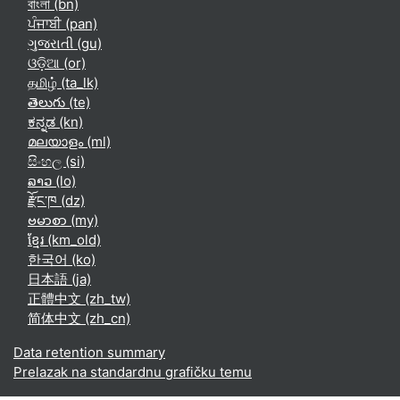
বাংলা ‎(bn)‎
ਪੰਜਾਬੀ ‎(pan)‎
ગુજરાતી ‎(gu)‎
ଓଡ଼ିଆ ‎(or)‎
தமிழ் ‎(ta_lk)‎
తెలుగు ‎(te)‎
ಕನ್ನಡ ‎(kn)‎
മലയാളം ‎(ml)‎
සිංහල ‎(si)‎
ລາວ ‎(lo)‎
རྫོང་ཁ ‎(dz)‎
ဗမာစာ ‎(my)‎
ខ្មែរ ‎(km_old)‎
한국어 ‎(ko)‎
日本語 ‎(ja)‎
正體中文 ‎(zh_tw)‎
简体中文 ‎(zh_cn)‎
Data retention summary
Prelazak na standardnu grafičku temu