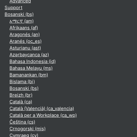
Advanced
Support
Bosanski ‎(bs)‎
አማርኛ ‎(am)‎
Afrikaans ‎(af)‎
Aragonés ‎(an)‎
Aranés ‎(oc_es)‎
Asturianu ‎(ast)‎
Azərbaycanca ‎(az)‎
Bahasa Indonesia ‎(id)‎
Bahasa Melayu ‎(ms)‎
Bamanankan ‎(bm)‎
Bislama ‎(bi)‎
Bosanski ‎(bs)‎
Breizh ‎(br)‎
Català ‎(ca)‎
Català (Valencià) ‎(ca_valencia)‎
Català per a Workplace ‎(ca_wp)‎
Čeština ‎(cs)‎
Crnogorski ‎(mis)‎
Cymraeg ‎(cy)‎