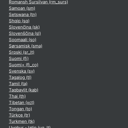
Romansh Sursilvan ‎(rm_surs)‎
Samoan ‎(sm)‎
Setswana ‎(tn)‎
Shqip ‎(sq)‎
Slovenčina ‎(sk)‎
Slovenščina ‎(sl)‎
Soomaali ‎(so)‎
Sørsamisk ‎(sma)‎
Srpski ‎(sr_lt)‎
Suomi ‎(fi)‎
Suomi+ ‎(fi_co)‎
Svenska ‎(sv)‎
Tagalog ‎(tl)‎
Tamil ‎(ta)‎
Taqbaylit ‎(kab)‎
Thai ‎(th)‎
Tibetan ‎(xct)‎
Tongan ‎(to)‎
Türkçe ‎(tr)‎
Turkmen ‎(tk)‎
Uyghur - latin ‎(ug_lt)‎