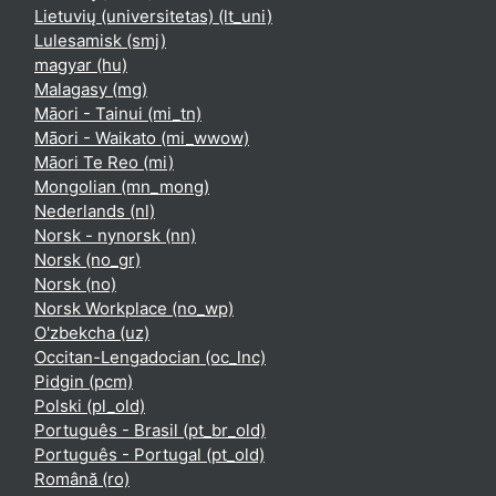
Lietuvių (universitetas) ‎(lt_uni)‎
Lulesamisk ‎(smj)‎
magyar ‎(hu)‎
Malagasy ‎(mg)‎
Māori - Tainui ‎(mi_tn)‎
Māori - Waikato ‎(mi_wwow)‎
Māori Te Reo ‎(mi)‎
Mongolian ‎(mn_mong)‎
Nederlands ‎(nl)‎
Norsk - nynorsk ‎(nn)‎
Norsk ‎(no_gr)‎
Norsk ‎(no)‎
Norsk Workplace ‎(no_wp)‎
O'zbekcha ‎(uz)‎
Occitan-Lengadocian ‎(oc_lnc)‎
Pidgin ‎(pcm)‎
Polski ‎(pl_old)‎
Português - Brasil ‎(pt_br_old)‎
Português - Portugal ‎(pt_old)‎
Română ‎(ro)‎