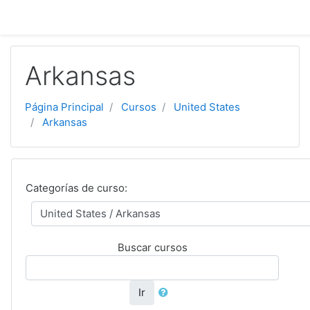
Saltar al contenido principal
Arkansas
Página Principal
Cursos
United States
Arkansas
Categorías de curso:
Buscar cursos
Ir