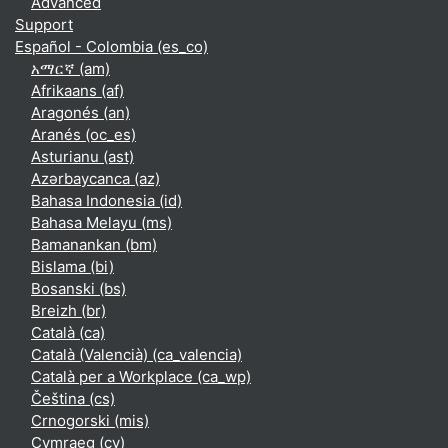
Advanced
Support
Español - Colombia ‎(es_co)‎
አማርኛ ‎(am)‎
Afrikaans ‎(af)‎
Aragonés ‎(an)‎
Aranés ‎(oc_es)‎
Asturianu ‎(ast)‎
Azərbaycanca ‎(az)‎
Bahasa Indonesia ‎(id)‎
Bahasa Melayu ‎(ms)‎
Bamanankan ‎(bm)‎
Bislama ‎(bi)‎
Bosanski ‎(bs)‎
Breizh ‎(br)‎
Català ‎(ca)‎
Català (Valencià) ‎(ca_valencia)‎
Català per a Workplace ‎(ca_wp)‎
Čeština ‎(cs)‎
Crnogorski ‎(mis)‎
Cymraeg ‎(cy)‎