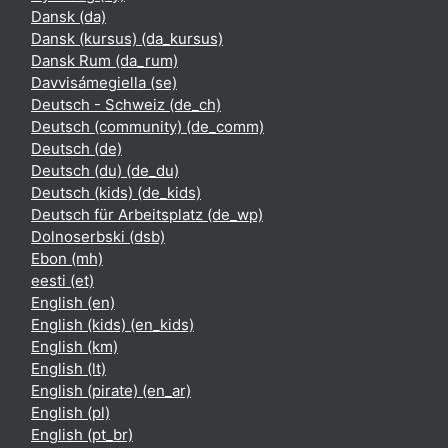
Dansk ‎(da)‎
Dansk (kursus) ‎(da_kursus)‎
Dansk Rum ‎(da_rum)‎
Davvisámegiella ‎(se)‎
Deutsch - Schweiz ‎(de_ch)‎
Deutsch (community) ‎(de_comm)‎
Deutsch ‎(de)‎
Deutsch (du) ‎(de_du)‎
Deutsch (kids) ‎(de_kids)‎
Deutsch für Arbeitsplatz ‎(de_wp)‎
Dolnoserbski ‎(dsb)‎
Ebon ‎(mh)‎
eesti ‎(et)‎
English ‎(en)‎
English (kids) ‎(en_kids)‎
English ‎(km)‎
English ‎(lt)‎
English (pirate) ‎(en_ar)‎
English ‎(pl)‎
English ‎(pt_br)‎