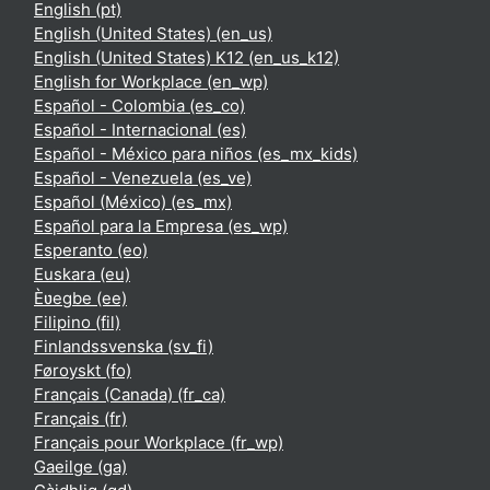
English ‎(pt)‎
English (United States) ‎(en_us)‎
English (United States) K12 ‎(en_us_k12)‎
English for Workplace ‎(en_wp)‎
Español - Colombia ‎(es_co)‎
Español - Internacional ‎(es)‎
Español - México para niños ‎(es_mx_kids)‎
Español - Venezuela ‎(es_ve)‎
Español (México) ‎(es_mx)‎
Español para la Empresa ‎(es_wp)‎
Esperanto ‎(eo)‎
Euskara ‎(eu)‎
Èʋegbe ‎(ee)‎
Filipino ‎(fil)‎
Finlandssvenska ‎(sv_fi)‎
Føroyskt ‎(fo)‎
Français (Canada) ‎(fr_ca)‎
Français ‎(fr)‎
Français pour Workplace ‎(fr_wp)‎
Gaeilge ‎(ga)‎