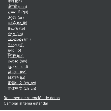
বাংলা ‎(bn)‎
ਪੰਜਾਬੀ ‎(pan)‎
ગુજરાતી ‎(gu)‎
ଓଡ଼ିଆ ‎(or)‎
தமிழ் ‎(ta_lk)‎
తెలుగు ‎(te)‎
ಕನ್ನಡ ‎(kn)‎
മലയാളം ‎(ml)‎
සිංහල ‎(si)‎
ລາວ ‎(lo)‎
རྫོང་ཁ ‎(dz)‎
ဗမာစာ ‎(my)‎
ខ្មែរ ‎(km_old)‎
한국어 ‎(ko)‎
日本語 ‎(ja)‎
正體中文 ‎(zh_tw)‎
简体中文 ‎(zh_cn)‎
Resumen de retención de datos
Cambiar al tema estándar