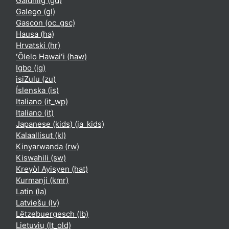
Gàidhlig ‎(gd)‎
Galego ‎(gl)‎
Gascon ‎(oc_gsc)‎
Hausa ‎(ha)‎
Hrvatski ‎(hr)‎
ʻŌlelo Hawaiʻi ‎(haw)‎
Igbo ‎(ig)‎
isiZulu ‎(zu)‎
Íslenska ‎(is)‎
Italiano ‎(it_wp)‎
Italiano ‎(it)‎
Japanese (kids) ‎(ja_kids)‎
Kalaallisut ‎(kl)‎
Kinyarwanda ‎(rw)‎
Kiswahili ‎(sw)‎
Kreyòl Ayisyen ‎(hat)‎
Kurmanji ‎(kmr)‎
Latin ‎(la)‎
Latviešu ‎(lv)‎
Lëtzebuergesch ‎(lb)‎
Lietuvių ‎(lt_old)‎