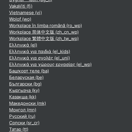
VakaViti ‎(fj)‎
Vietnamese ‎(vi)‎
Wolof ‎(wo)‎
Workplace în limba română ‎(ro_wp)‎
Workplace 简体中文版 ‎(zh_cn_wp)‎
Workplace 繁體中文版 ‎(zh_tw_wp)‎
Ελληνικά ‎(el)‎
Ελληνικά για παιδιά ‎(el_kids)‎
Ελληνικά για σχολές ‎(el_uni)‎
Ελληνικά για χώρους εργασίας ‎(el_wp)‎
Башҡорт теле ‎(ba)‎
Беларуская ‎(be)‎
Български ‎(bg)‎
Кыргызча ‎(ky)‎
Қазақша ‎(kk)‎
Македонски ‎(mk)‎
Монгол ‎(mn)‎
Русский ‎(ru)‎
Српски ‎(sr_cr)‎
Татар ‎(tt)‎