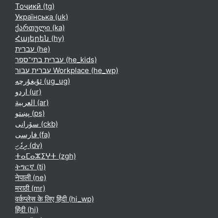
Тоҷикӣ ‎(tg)‎
Українська ‎(uk)‎
ქართული ‎(ka)‎
Հայերեն ‎(hy)‎
עברית ‎(he)‎
עברית בתי־ספר ‎(he_kids)‎
עברית עבור Workplace ‎(he_wp)‎
ئۇيغۇرچە ‎(ug_ug)‎
اردو ‎(ur)‎
العربية ‎(ar)‎
پښتو ‎(ps)‎
سۆرانی ‎(ckb)‎
فارسی ‎(fa)‎
ދިވެހި ‎(dv)‎
ⵜⴰⵎⴰⵣⵉⵖⵜ ‎(zgh)‎
ትግርኛ ‎(ti)‎
नेपाली ‎(ne)‎
मराठी ‎(mr)‎
वर्कप्लेस के लिए हिंदी ‎(hi_wp)‎
हिंदी ‎(hi)‎