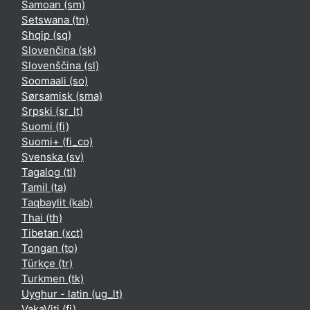
Samoan ‎(sm)‎
Setswana ‎(tn)‎
Shqip ‎(sq)‎
Slovenčina ‎(sk)‎
Slovenščina ‎(sl)‎
Soomaali ‎(so)‎
Sørsamisk ‎(sma)‎
Srpski ‎(sr_lt)‎
Suomi ‎(fi)‎
Suomi+ ‎(fi_co)‎
Svenska ‎(sv)‎
Tagalog ‎(tl)‎
Tamil ‎(ta)‎
Taqbaylit ‎(kab)‎
Thai ‎(th)‎
Tibetan ‎(xct)‎
Tongan ‎(to)‎
Türkçe ‎(tr)‎
Turkmen ‎(tk)‎
Uyghur - latin ‎(ug_lt)‎
VakaViti ‎(fj)‎