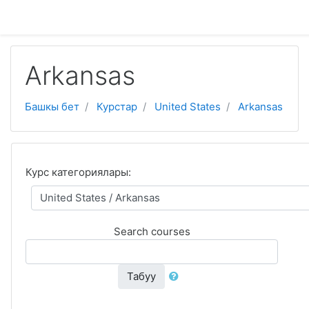
Негизги мазмунга өтүү
Arkansas
Башкы бет
Курстар
United States
Arkansas
Курс категориялары:
Search courses
Табуу