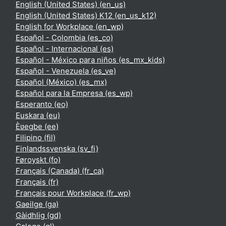
English (United States) ‎(en_us)‎
English (United States) K12 ‎(en_us_k12)‎
English for Workplace ‎(en_wp)‎
Español - Colombia ‎(es_co)‎
Español - Internacional ‎(es)‎
Español - México para niños ‎(es_mx_kids)‎
Español - Venezuela ‎(es_ve)‎
Español (México) ‎(es_mx)‎
Español para la Empresa ‎(es_wp)‎
Esperanto ‎(eo)‎
Euskara ‎(eu)‎
Èʋegbe ‎(ee)‎
Filipino ‎(fil)‎
Finlandssvenska ‎(sv_fi)‎
Føroyskt ‎(fo)‎
Français (Canada) ‎(fr_ca)‎
Français ‎(fr)‎
Français pour Workplace ‎(fr_wp)‎
Gaeilge ‎(ga)‎
Gàidhlig ‎(gd)‎