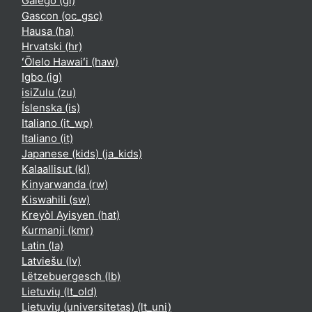
Galego ‎(gl)‎
Gascon ‎(oc_gsc)‎
Hausa ‎(ha)‎
Hrvatski ‎(hr)‎
ʻŌlelo Hawaiʻi ‎(haw)‎
Igbo ‎(ig)‎
isiZulu ‎(zu)‎
Íslenska ‎(is)‎
Italiano ‎(it_wp)‎
Italiano ‎(it)‎
Japanese (kids) ‎(ja_kids)‎
Kalaallisut ‎(kl)‎
Kinyarwanda ‎(rw)‎
Kiswahili ‎(sw)‎
Kreyòl Ayisyen ‎(hat)‎
Kurmanji ‎(kmr)‎
Latin ‎(la)‎
Latviešu ‎(lv)‎
Lëtzebuergesch ‎(lb)‎
Lietuvių ‎(lt_old)‎
Lietuvių (universitetas) ‎(lt_uni)‎