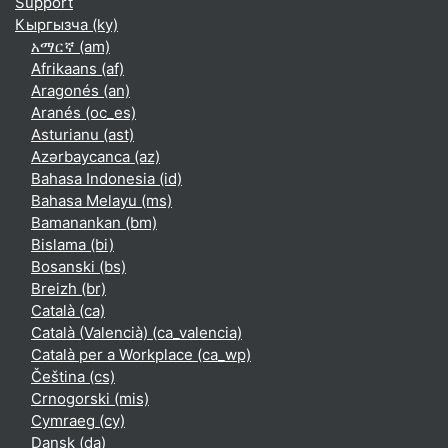
Support
Кыргызча ‎(ky)‎
አማርኛ ‎(am)‎
Afrikaans ‎(af)‎
Aragonés ‎(an)‎
Aranés ‎(oc_es)‎
Asturianu ‎(ast)‎
Azərbaycanca ‎(az)‎
Bahasa Indonesia ‎(id)‎
Bahasa Melayu ‎(ms)‎
Bamanankan ‎(bm)‎
Bislama ‎(bi)‎
Bosanski ‎(bs)‎
Breizh ‎(br)‎
Català ‎(ca)‎
Català (Valencià) ‎(ca_valencia)‎
Català per a Workplace ‎(ca_wp)‎
Čeština ‎(cs)‎
Crnogorski ‎(mis)‎
Cymraeg ‎(cy)‎
Dansk ‎(da)‎