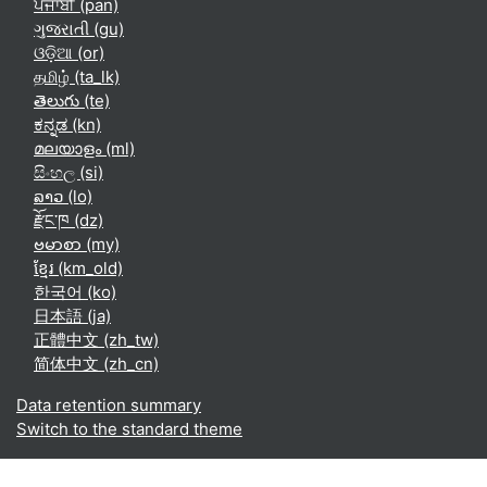
ਪੰਜਾਬੀ ‎(pan)‎
ગુજરાતી ‎(gu)‎
ଓଡ଼ିଆ ‎(or)‎
தமிழ் ‎(ta_lk)‎
తెలుగు ‎(te)‎
ಕನ್ನಡ ‎(kn)‎
മലയാളം ‎(ml)‎
සිංහල ‎(si)‎
ລາວ ‎(lo)‎
རྫོང་ཁ ‎(dz)‎
ဗမာစာ ‎(my)‎
ខ្មែរ ‎(km_old)‎
한국어 ‎(ko)‎
日本語 ‎(ja)‎
正體中文 ‎(zh_tw)‎
简体中文 ‎(zh_cn)‎
Data retention summary
Switch to the standard theme