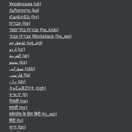
Українська ‎(uk)‎
ქართული ‎(ka)‎
Հայերեն ‎(hy)‎
עברית ‎(he)‎
עברית בתי־ספר ‎(he_kids)‎
עברית עבור Workplace ‎(he_wp)‎
ئۇيغۇرچە ‎(ug_ug)‎
اردو ‎(ur)‎
العربية ‎(ar)‎
پښتو ‎(ps)‎
سۆرانی ‎(ckb)‎
فارسی ‎(fa)‎
ދިވެހި ‎(dv)‎
ⵜⴰⵎⴰⵣⵉⵖⵜ ‎(zgh)‎
ትግርኛ ‎(ti)‎
नेपाली ‎(ne)‎
मराठी ‎(mr)‎
वर्कप्लेस के लिए हिंदी ‎(hi_wp)‎
हिंदी ‎(hi)‎
বাংলা ‎(bn)‎