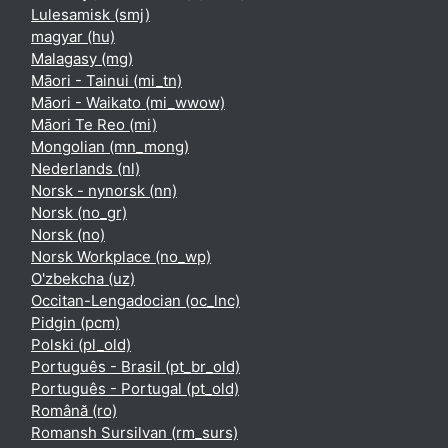
Lulesamisk ‎(smj)‎
magyar ‎(hu)‎
Malagasy ‎(mg)‎
Māori - Tainui ‎(mi_tn)‎
Māori - Waikato ‎(mi_wwow)‎
Māori Te Reo ‎(mi)‎
Mongolian ‎(mn_mong)‎
Nederlands ‎(nl)‎
Norsk - nynorsk ‎(nn)‎
Norsk ‎(no_gr)‎
Norsk ‎(no)‎
Norsk Workplace ‎(no_wp)‎
O'zbekcha ‎(uz)‎
Occitan-Lengadocian ‎(oc_lnc)‎
Pidgin ‎(pcm)‎
Polski ‎(pl_old)‎
Português - Brasil ‎(pt_br_old)‎
Português - Portugal ‎(pt_old)‎
Română ‎(ro)‎
Romansh Sursilvan ‎(rm_surs)‎