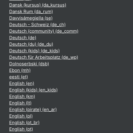
Dansk (kursus) ‎(da_kursus)‎
Dansk Rum ‎(da_rum)‎
Davvisámegiella ‎(se)‎
Deutsch - Schweiz ‎(de_ch)‎
Deutsch (community) ‎(de_comm)‎
Deutsch ‎(de)‎
Deutsch (du) ‎(de_du)‎
Deutsch (kids) ‎(de_kids)‎
Deutsch für Arbeitsplatz ‎(de_wp)‎
Dolnoserbski ‎(dsb)‎
Ebon ‎(mh)‎
eesti ‎(et)‎
English ‎(en)‎
English (kids) ‎(en_kids)‎
English ‎(km)‎
English ‎(lt)‎
English (pirate) ‎(en_ar)‎
English ‎(pl)‎
English ‎(pt_br)‎
English ‎(pt)‎