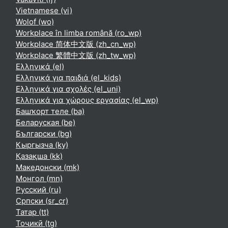
Vietnamese ‎(vi)‎
Wolof ‎(wo)‎
Workplace în limba română ‎(ro_wp)‎
Workplace 简体中文版 ‎(zh_cn_wp)‎
Workplace 繁體中文版 ‎(zh_tw_wp)‎
Ελληνικά ‎(el)‎
Ελληνικά για παιδιά ‎(el_kids)‎
Ελληνικά για σχολές ‎(el_uni)‎
Ελληνικά για χώρους εργασίας ‎(el_wp)‎
Башҡорт теле ‎(ba)‎
Беларуская ‎(be)‎
Български ‎(bg)‎
Кыргызча ‎(ky)‎
Қазақша ‎(kk)‎
Македонски ‎(mk)‎
Монгол ‎(mn)‎
Русский ‎(ru)‎
Српски ‎(sr_cr)‎
Татар ‎(tt)‎
Тоҷикӣ ‎(tg)‎