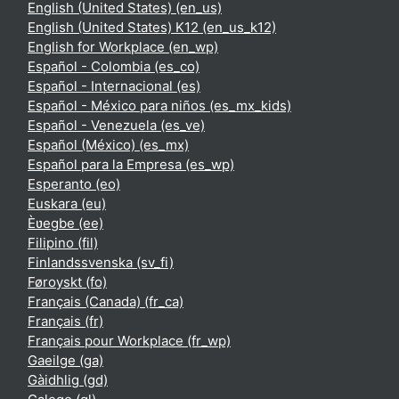
English (United States) ‎(en_us)‎
English (United States) K12 ‎(en_us_k12)‎
English for Workplace ‎(en_wp)‎
Español - Colombia ‎(es_co)‎
Español - Internacional ‎(es)‎
Español - México para niños ‎(es_mx_kids)‎
Español - Venezuela ‎(es_ve)‎
Español (México) ‎(es_mx)‎
Español para la Empresa ‎(es_wp)‎
Esperanto ‎(eo)‎
Euskara ‎(eu)‎
Èʋegbe ‎(ee)‎
Filipino ‎(fil)‎
Finlandssvenska ‎(sv_fi)‎
Føroyskt ‎(fo)‎
Français (Canada) ‎(fr_ca)‎
Français ‎(fr)‎
Français pour Workplace ‎(fr_wp)‎
Gaeilge ‎(ga)‎
Gàidhlig ‎(gd)‎