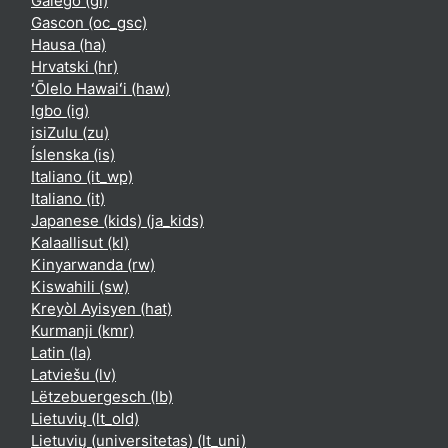
Galego ‎(gl)‎
Gascon ‎(oc_gsc)‎
Hausa ‎(ha)‎
Hrvatski ‎(hr)‎
ʻŌlelo Hawaiʻi ‎(haw)‎
Igbo ‎(ig)‎
isiZulu ‎(zu)‎
Íslenska ‎(is)‎
Italiano ‎(it_wp)‎
Italiano ‎(it)‎
Japanese (kids) ‎(ja_kids)‎
Kalaallisut ‎(kl)‎
Kinyarwanda ‎(rw)‎
Kiswahili ‎(sw)‎
Kreyòl Ayisyen ‎(hat)‎
Kurmanji ‎(kmr)‎
Latin ‎(la)‎
Latviešu ‎(lv)‎
Lëtzebuergesch ‎(lb)‎
Lietuvių ‎(lt_old)‎
Lietuvių (universitetas) ‎(lt_uni)‎