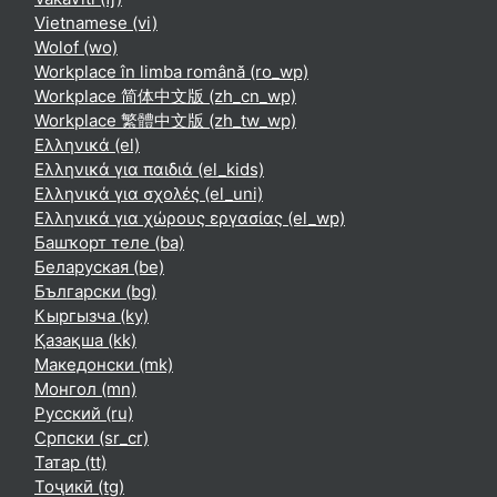
Vietnamese ‎(vi)‎
Wolof ‎(wo)‎
Workplace în limba română ‎(ro_wp)‎
Workplace 简体中文版 ‎(zh_cn_wp)‎
Workplace 繁體中文版 ‎(zh_tw_wp)‎
Ελληνικά ‎(el)‎
Ελληνικά για παιδιά ‎(el_kids)‎
Ελληνικά για σχολές ‎(el_uni)‎
Ελληνικά για χώρους εργασίας ‎(el_wp)‎
Башҡорт теле ‎(ba)‎
Беларуская ‎(be)‎
Български ‎(bg)‎
Кыргызча ‎(ky)‎
Қазақша ‎(kk)‎
Македонски ‎(mk)‎
Монгол ‎(mn)‎
Русский ‎(ru)‎
Српски ‎(sr_cr)‎
Татар ‎(tt)‎
Тоҷикӣ ‎(tg)‎