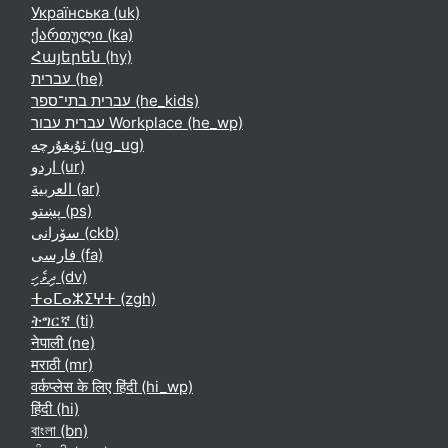
Українська ‎(uk)‎
ქართული ‎(ka)‎
Հայերեն ‎(hy)‎
עברית ‎(he)‎
עברית בתי־ספר ‎(he_kids)‎
עברית עבור Workplace ‎(he_wp)‎
ئۇيغۇرچە ‎(ug_ug)‎
اردو ‎(ur)‎
العربية ‎(ar)‎
پښتو ‎(ps)‎
سۆرانی ‎(ckb)‎
فارسی ‎(fa)‎
ދިވެހި ‎(dv)‎
ⵜⴰⵎⴰⵣⵉⵖⵜ ‎(zgh)‎
ትግርኛ ‎(ti)‎
नेपाली ‎(ne)‎
मराठी ‎(mr)‎
वर्कप्लेस के लिए हिंदी ‎(hi_wp)‎
हिंदी ‎(hi)‎
বাংলা ‎(bn)‎