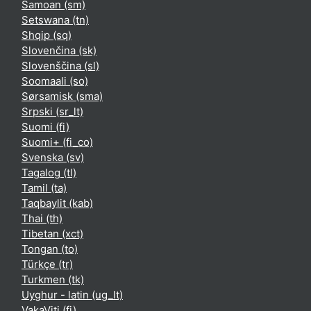
Samoan ‎(sm)‎
Setswana ‎(tn)‎
Shqip ‎(sq)‎
Slovenčina ‎(sk)‎
Slovenščina ‎(sl)‎
Soomaali ‎(so)‎
Sørsamisk ‎(sma)‎
Srpski ‎(sr_lt)‎
Suomi ‎(fi)‎
Suomi+ ‎(fi_co)‎
Svenska ‎(sv)‎
Tagalog ‎(tl)‎
Tamil ‎(ta)‎
Taqbaylit ‎(kab)‎
Thai ‎(th)‎
Tibetan ‎(xct)‎
Tongan ‎(to)‎
Türkçe ‎(tr)‎
Turkmen ‎(tk)‎
Uyghur - latin ‎(ug_lt)‎
VakaViti ‎(fj)‎