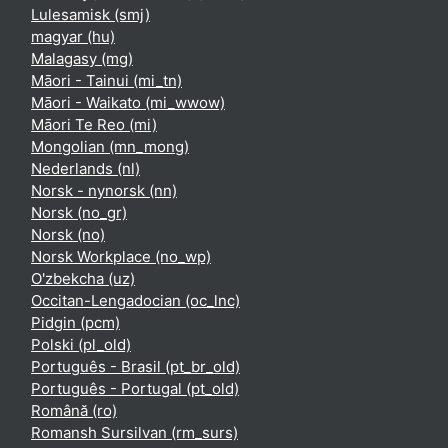
Lulesamisk ‎(smj)‎
magyar ‎(hu)‎
Malagasy ‎(mg)‎
Māori - Tainui ‎(mi_tn)‎
Māori - Waikato ‎(mi_wwow)‎
Māori Te Reo ‎(mi)‎
Mongolian ‎(mn_mong)‎
Nederlands ‎(nl)‎
Norsk - nynorsk ‎(nn)‎
Norsk ‎(no_gr)‎
Norsk ‎(no)‎
Norsk Workplace ‎(no_wp)‎
O'zbekcha ‎(uz)‎
Occitan-Lengadocian ‎(oc_lnc)‎
Pidgin ‎(pcm)‎
Polski ‎(pl_old)‎
Português - Brasil ‎(pt_br_old)‎
Português - Portugal ‎(pt_old)‎
Română ‎(ro)‎
Romansh Sursilvan ‎(rm_surs)‎