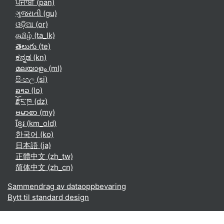
ਪੰਜਾਬੀ ‎(pan)‎
ગુજરાતી ‎(gu)‎
ଓଡ଼ିଆ ‎(or)‎
தமிழ் ‎(ta_lk)‎
తెలుగు ‎(te)‎
ಕನ್ನಡ ‎(kn)‎
മലയാളം ‎(ml)‎
සිංහල ‎(si)‎
ລາວ ‎(lo)‎
རྫོང་ཁ ‎(dz)‎
ဗမာစာ ‎(my)‎
ខ្មែរ ‎(km_old)‎
한국어 ‎(ko)‎
日本語 ‎(ja)‎
正體中文 ‎(zh_tw)‎
简体中文 ‎(zh_cn)‎
Sammendrag av dataoppbevaring
Bytt til standard design