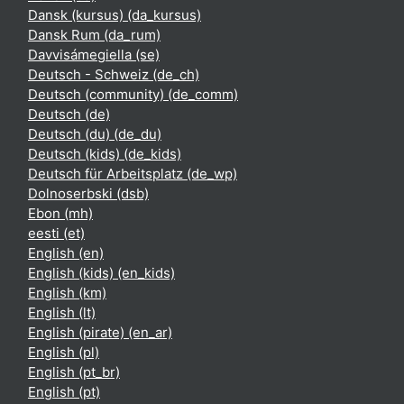
Dansk (kursus) ‎(da_kursus)‎
Dansk Rum ‎(da_rum)‎
Davvisámegiella ‎(se)‎
Deutsch - Schweiz ‎(de_ch)‎
Deutsch (community) ‎(de_comm)‎
Deutsch ‎(de)‎
Deutsch (du) ‎(de_du)‎
Deutsch (kids) ‎(de_kids)‎
Deutsch für Arbeitsplatz ‎(de_wp)‎
Dolnoserbski ‎(dsb)‎
Ebon ‎(mh)‎
eesti ‎(et)‎
English ‎(en)‎
English (kids) ‎(en_kids)‎
English ‎(km)‎
English ‎(lt)‎
English (pirate) ‎(en_ar)‎
English ‎(pl)‎
English ‎(pt_br)‎
English ‎(pt)‎