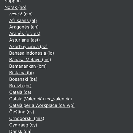
Support
Norsk ‎(no)‎
አማርኛ ‎(am)‎
Afrikaans ‎(af)‎
Aragonés ‎(an)‎
Aranés ‎(oc_es)‎
Asturianu ‎(ast)‎
Azərbaycanca ‎(az)‎
Bahasa Indonesia ‎(id)‎
Bahasa Melayu ‎(ms)‎
Bamanankan ‎(bm)‎
Bislama ‎(bi)‎
Bosanski ‎(bs)‎
Breizh ‎(br)‎
Català ‎(ca)‎
Català (Valencià) ‎(ca_valencia)‎
Català per a Workplace ‎(ca_wp)‎
Čeština ‎(cs)‎
Crnogorski ‎(mis)‎
Cymraeg ‎(cy)‎
Dansk ‎(da)‎