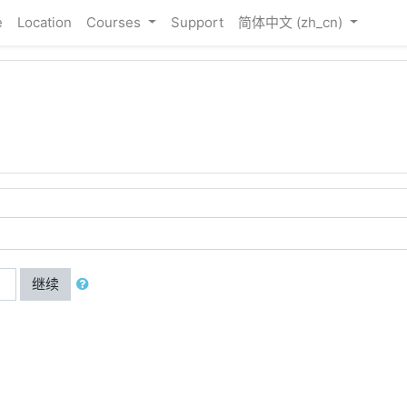
e
Location
Courses
Support
简体中文 ‎(zh_cn)‎
继续