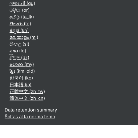
ગુજરાતી ‎(gu)‎
ଓଡ଼ିଆ ‎(or)‎
தமிழ் ‎(ta_lk)‎
తెలుగు ‎(te)‎
ಕನ್ನಡ ‎(kn)‎
മലയാളം ‎(ml)‎
සිංහල ‎(si)‎
ລາວ ‎(lo)‎
རྫོང་ཁ ‎(dz)‎
ဗမာစာ ‎(my)‎
ខ្មែរ ‎(km_old)‎
한국어 ‎(ko)‎
日本語 ‎(ja)‎
正體中文 ‎(zh_tw)‎
简体中文 ‎(zh_cn)‎
Data retention summary
Ŝaltas al la norma temo