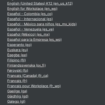
English (United States) K12 ‎(en_us_k12)‎
English for Workplace ‎(en_wp)‎
Español - Colombia ‎(es_co)‎
Español - Internacional ‎(es)‎
Español - México para niños ‎(es_mx_kids)‎
Español - Venezuela ‎(es_ve)‎
Español (México) ‎(es_mx)‎
Español para la Empresa ‎(es_wp)‎
Esperanto ‎(eo)‎
Euskara ‎(eu)‎
Èʋegbe ‎(ee)‎
Filipino ‎(fil)‎
Finlandssvenska ‎(sv_fi)‎
Føroyskt ‎(fo)‎
Français (Canada) ‎(fr_ca)‎
Français ‎(fr)‎
Français pour Workplace ‎(fr_wp)‎
Gaeilge ‎(ga)‎
Gàidhlig ‎(gd)‎
Galego ‎(gl)‎