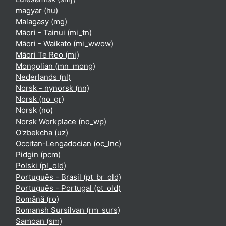
magyar ‎(hu)‎
Malagasy ‎(mg)‎
Māori - Tainui ‎(mi_tn)‎
Māori - Waikato ‎(mi_wwow)‎
Māori Te Reo ‎(mi)‎
Mongolian ‎(mn_mong)‎
Nederlands ‎(nl)‎
Norsk - nynorsk ‎(nn)‎
Norsk ‎(no_gr)‎
Norsk ‎(no)‎
Norsk Workplace ‎(no_wp)‎
O'zbekcha ‎(uz)‎
Occitan-Lengadocian ‎(oc_lnc)‎
Pidgin ‎(pcm)‎
Polski ‎(pl_old)‎
Português - Brasil ‎(pt_br_old)‎
Português - Portugal ‎(pt_old)‎
Română ‎(ro)‎
Romansh Sursilvan ‎(rm_surs)‎
Samoan ‎(sm)‎