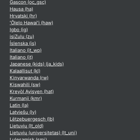
Gascon ‎(oc_gsc)‎
Hausa ‎(ha)‎
Hrvatski ‎(hr)‎
ʻŌlelo Hawaiʻi ‎(haw)‎
Igbo ‎(ig)‎
isiZulu ‎(zu)‎
Íslenska ‎(is)‎
Italiano ‎(it_wp)‎
Italiano ‎(it)‎
Japanese (kids) ‎(ja_kids)‎
Kalaallisut ‎(kl)‎
Kinyarwanda ‎(rw)‎
Kiswahili ‎(sw)‎
Kreyòl Ayisyen ‎(hat)‎
Kurmanji ‎(kmr)‎
Latin ‎(la)‎
Latviešu ‎(lv)‎
Lëtzebuergesch ‎(lb)‎
Lietuvių ‎(lt_old)‎
Lietuvių (universitetas) ‎(lt_uni)‎
Lulesamisk ‎(smj)‎