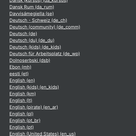
Dansk (kursus) ‎(da_kursus)‎
Dansk Rum ‎(da_rum)‎
Davvisámegiella ‎(se)‎
Deutsch - Schweiz ‎(de_ch)‎
Deutsch (community) ‎(de_comm)‎
Deutsch ‎(de)‎
Deutsch (du) ‎(de_du)‎
Deutsch (kids) ‎(de_kids)‎
Deutsch für Arbeitsplatz ‎(de_wp)‎
Dolnoserbski ‎(dsb)‎
Ebon ‎(mh)‎
eesti ‎(et)‎
English ‎(en)‎
English (kids) ‎(en_kids)‎
English ‎(km)‎
English ‎(lt)‎
English (pirate) ‎(en_ar)‎
English ‎(pl)‎
English ‎(pt_br)‎
English ‎(pt)‎
English (United States) ‎(en_us)‎