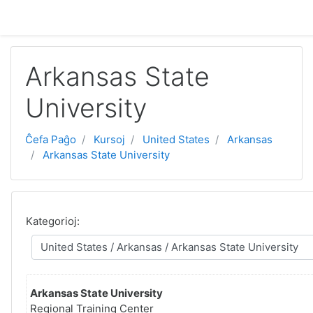
Salti al ĉefa enhavo
Arkansas State
University
Ĉefa Paĝo
Kursoj
United States
Arkansas
Arkansas State University
Kategorioj:
Arkansas State University
Regional Training Center