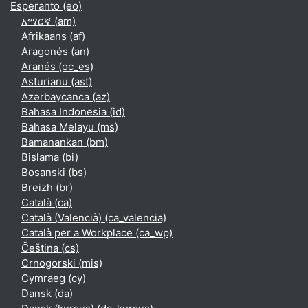
Esperanto ‎(eo)‎
አማርኛ ‎(am)‎
Afrikaans ‎(af)‎
Aragonés ‎(an)‎
Aranés ‎(oc_es)‎
Asturianu ‎(ast)‎
Azərbaycanca ‎(az)‎
Bahasa Indonesia ‎(id)‎
Bahasa Melayu ‎(ms)‎
Bamanankan ‎(bm)‎
Bislama ‎(bi)‎
Bosanski ‎(bs)‎
Breizh ‎(br)‎
Català ‎(ca)‎
Català (Valencià) ‎(ca_valencia)‎
Català per a Workplace ‎(ca_wp)‎
Čeština ‎(cs)‎
Crnogorski ‎(mis)‎
Cymraeg ‎(cy)‎
Dansk ‎(da)‎