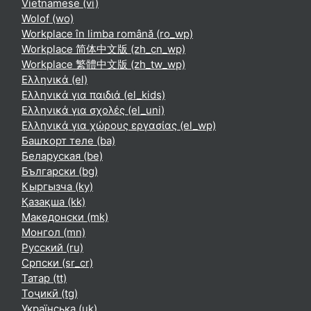
Vietnamese ‎(vi)‎
Wolof ‎(wo)‎
Workplace în limba română ‎(ro_wp)‎
Workplace 简体中文版 ‎(zh_cn_wp)‎
Workplace 繁體中文版 ‎(zh_tw_wp)‎
Ελληνικά ‎(el)‎
Ελληνικά για παιδιά ‎(el_kids)‎
Ελληνικά για σχολές ‎(el_uni)‎
Ελληνικά για χώρους εργασίας ‎(el_wp)‎
Башҡорт теле ‎(ba)‎
Беларуская ‎(be)‎
Български ‎(bg)‎
Кыргызча ‎(ky)‎
Қазақша ‎(kk)‎
Македонски ‎(mk)‎
Монгол ‎(mn)‎
Русский ‎(ru)‎
Српски ‎(sr_cr)‎
Татар ‎(tt)‎
Тоҷикӣ ‎(tg)‎
Українська ‎(uk)‎