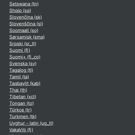
Setswana ‎(tn)‎
Shqip ‎(sq)‎
Slovenčina ‎(sk)‎
Slovenščina ‎(sl)‎
Soomaali ‎(so)‎
Sørsamisk ‎(sma)‎
Srpski ‎(sr_lt)‎
Suomi ‎(fi)‎
Suomi+ ‎(fi_co)‎
Svenska ‎(sv)‎
Tagalog ‎(tl)‎
Tamil ‎(ta)‎
Taqbaylit ‎(kab)‎
Thai ‎(th)‎
Tibetan ‎(xct)‎
Tongan ‎(to)‎
Türkçe ‎(tr)‎
Turkmen ‎(tk)‎
Uyghur - latin ‎(ug_lt)‎
VakaViti ‎(fj)‎