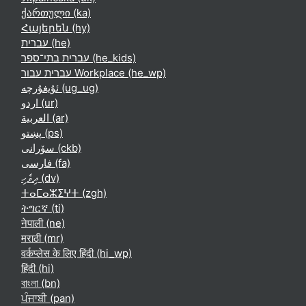
ქართული ‎(ka)‎
Հայերեն ‎(hy)‎
עברית ‎(he)‎
עברית בתי־ספר ‎(he_kids)‎
עברית עבור Workplace ‎(he_wp)‎
ئۇيغۇرچە ‎(ug_ug)‎
اردو ‎(ur)‎
العربية ‎(ar)‎
پښتو ‎(ps)‎
سۆرانی ‎(ckb)‎
فارسی ‎(fa)‎
ދިވެހި ‎(dv)‎
ⵜⴰⵎⴰⵣⵉⵖⵜ ‎(zgh)‎
ትግርኛ ‎(ti)‎
नेपाली ‎(ne)‎
मराठी ‎(mr)‎
वर्कप्लेस के लिए हिंदी ‎(hi_wp)‎
हिंदी ‎(hi)‎
বাংলা ‎(bn)‎
ਪੰਜਾਬੀ ‎(pan)‎