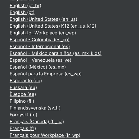
English ‎(pt_br)‎
English ‎(pt)‎
English (United States) ‎(en_us)‎
English (United States) K12 ‎(en_us_k12)‎
English for Workplace ‎(en_wp)‎
Español - Colombia ‎(es_co)‎
Español - Internacional ‎(es)‎
Español - México para niños ‎(es_mx_kids)‎
Español - Venezuela ‎(es_ve)‎
Español (México) ‎(es_mx)‎
Español para la Empresa ‎(es_wp)‎
Esperanto ‎(eo)‎
Euskara ‎(eu)‎
Èʋegbe ‎(ee)‎
Filipino ‎(fil)‎
Finlandssvenska ‎(sv_fi)‎
Føroyskt ‎(fo)‎
Français (Canada) ‎(fr_ca)‎
Français ‎(fr)‎
Français pour Workplace ‎(fr_wp)‎