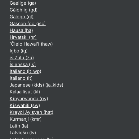
Gaeilge ‎(ga)‎
Gàidhlig ‎(gd)‎
Galego ‎(gl)‎
Gascon ‎(oc_gsc)‎
Hausa ‎(ha)‎
Hrvatski ‎(hr)‎
ʻŌlelo Hawaiʻi ‎(haw)‎
Igbo ‎(ig)‎
isiZulu ‎(zu)‎
Íslenska ‎(is)‎
Italiano ‎(it_wp)‎
Italiano ‎(it)‎
Japanese (kids) ‎(ja_kids)‎
Kalaallisut ‎(kl)‎
Kinyarwanda ‎(rw)‎
Kiswahili ‎(sw)‎
Kreyòl Ayisyen ‎(hat)‎
Kurmanji ‎(kmr)‎
Latin ‎(la)‎
Latviešu ‎(lv)‎