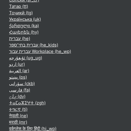
Татар ‎(tt)‎
Тоҷикӣ ‎(tg)‎
Українська ‎(uk)‎
ქართული ‎(ka)‎
Հայերեն ‎(hy)‎
עברית ‎(he)‎
עברית בתי־ספר ‎(he_kids)‎
עברית עבור Workplace ‎(he_wp)‎
ئۇيغۇرچە ‎(ug_ug)‎
اردو ‎(ur)‎
العربية ‎(ar)‎
پښتو ‎(ps)‎
سۆرانی ‎(ckb)‎
فارسی ‎(fa)‎
ދިވެހި ‎(dv)‎
ⵜⴰⵎⴰⵣⵉⵖⵜ ‎(zgh)‎
ትግርኛ ‎(ti)‎
नेपाली ‎(ne)‎
मराठी ‎(mr)‎
वर्कप्लेस के लिए हिंदी ‎(hi_wp)‎