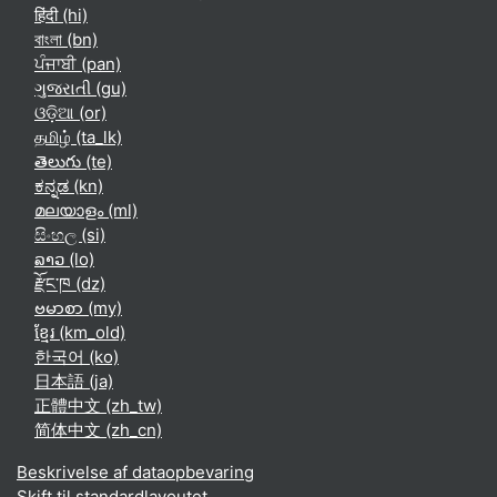
हिंदी ‎(hi)‎
বাংলা ‎(bn)‎
ਪੰਜਾਬੀ ‎(pan)‎
ગુજરાતી ‎(gu)‎
ଓଡ଼ିଆ ‎(or)‎
தமிழ் ‎(ta_lk)‎
తెలుగు ‎(te)‎
ಕನ್ನಡ ‎(kn)‎
മലയാളം ‎(ml)‎
සිංහල ‎(si)‎
ລາວ ‎(lo)‎
རྫོང་ཁ ‎(dz)‎
ဗမာစာ ‎(my)‎
ខ្មែរ ‎(km_old)‎
한국어 ‎(ko)‎
日本語 ‎(ja)‎
正體中文 ‎(zh_tw)‎
简体中文 ‎(zh_cn)‎
Beskrivelse af dataopbevaring
Skift til standardlayoutet