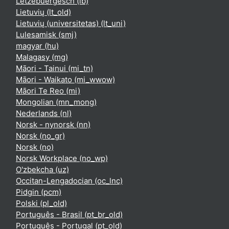
Lëtzebuergesch ‎(lb)‎
Lietuvių ‎(lt_old)‎
Lietuvių (universitetas) ‎(lt_uni)‎
Lulesamisk ‎(smj)‎
magyar ‎(hu)‎
Malagasy ‎(mg)‎
Māori - Tainui ‎(mi_tn)‎
Māori - Waikato ‎(mi_wwow)‎
Māori Te Reo ‎(mi)‎
Mongolian ‎(mn_mong)‎
Nederlands ‎(nl)‎
Norsk - nynorsk ‎(nn)‎
Norsk ‎(no_gr)‎
Norsk ‎(no)‎
Norsk Workplace ‎(no_wp)‎
O'zbekcha ‎(uz)‎
Occitan-Lengadocian ‎(oc_lnc)‎
Pidgin ‎(pcm)‎
Polski ‎(pl_old)‎
Português - Brasil ‎(pt_br_old)‎
Português - Portugal ‎(pt_old)‎