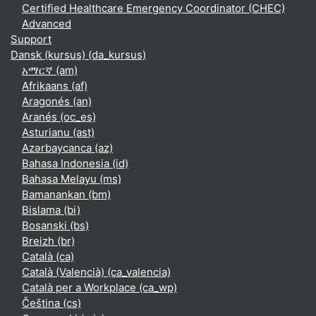
Certified Healthcare Emergency Coordinator (CHEC)
Advanced
Support
Dansk (kursus) ‎(da_kursus)‎
አማርኛ ‎(am)‎
Afrikaans ‎(af)‎
Aragonés ‎(an)‎
Aranés ‎(oc_es)‎
Asturianu ‎(ast)‎
Azərbaycanca ‎(az)‎
Bahasa Indonesia ‎(id)‎
Bahasa Melayu ‎(ms)‎
Bamanankan ‎(bm)‎
Bislama ‎(bi)‎
Bosanski ‎(bs)‎
Breizh ‎(br)‎
Català ‎(ca)‎
Català (Valencià) ‎(ca_valencia)‎
Català per a Workplace ‎(ca_wp)‎
Čeština ‎(cs)‎