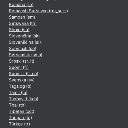
Română ‎(ro)‎
Romansh Sursilvan ‎(rm_surs)‎
Samoan ‎(sm)‎
Setswana ‎(tn)‎
Shqip ‎(sq)‎
Slovenčina ‎(sk)‎
Slovenščina ‎(sl)‎
Soomaali ‎(so)‎
Sørsamisk ‎(sma)‎
Srpski ‎(sr_lt)‎
Suomi ‎(fi)‎
Suomi+ ‎(fi_co)‎
Svenska ‎(sv)‎
Tagalog ‎(tl)‎
Tamil ‎(ta)‎
Taqbaylit ‎(kab)‎
Thai ‎(th)‎
Tibetan ‎(xct)‎
Tongan ‎(to)‎
Türkçe ‎(tr)‎