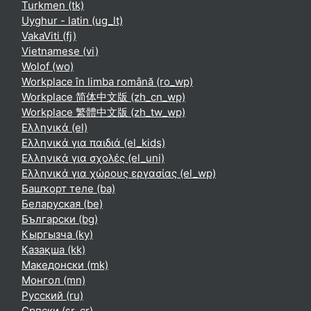
Turkmen ‎(tk)‎
Uyghur - latin ‎(ug_lt)‎
VakaViti ‎(fj)‎
Vietnamese ‎(vi)‎
Wolof ‎(wo)‎
Workplace în limba română ‎(ro_wp)‎
Workplace 简体中文版 ‎(zh_cn_wp)‎
Workplace 繁體中文版 ‎(zh_tw_wp)‎
Ελληνικά ‎(el)‎
Ελληνικά για παιδιά ‎(el_kids)‎
Ελληνικά για σχολές ‎(el_uni)‎
Ελληνικά για χώρους εργασίας ‎(el_wp)‎
Башҡорт теле ‎(ba)‎
Беларуская ‎(be)‎
Български ‎(bg)‎
Кыргызча ‎(ky)‎
Қазақша ‎(kk)‎
Македонски ‎(mk)‎
Монгол ‎(mn)‎
Русский ‎(ru)‎
Српски ‎(sr_cr)‎