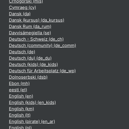
Crnogorski ‎(mis)‎
Cymraeg ‎(cy)‎
Dansk ‎(da)‎
Dansk (kursus) ‎(da_kursus)‎
Dansk Rum ‎(da_rum)‎
Davvisámegiella ‎(se)‎
Deutsch - Schweiz ‎(de_ch)‎
Deutsch (community) ‎(de_comm)‎
Deutsch ‎(de)‎
Deutsch (du) ‎(de_du)‎
Deutsch (kids) ‎(de_kids)‎
Deutsch für Arbeitsplatz ‎(de_wp)‎
Dolnoserbski ‎(dsb)‎
Ebon ‎(mh)‎
eesti ‎(et)‎
English ‎(en)‎
English (kids) ‎(en_kids)‎
English ‎(km)‎
English ‎(lt)‎
English (pirate) ‎(en_ar)‎
English ‎(pl)‎