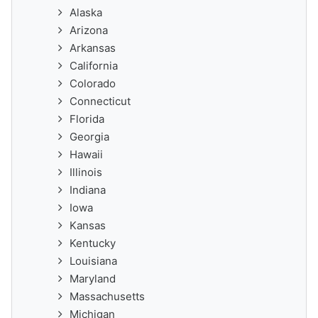
Alaska
Arizona
Arkansas
California
Colorado
Connecticut
Florida
Georgia
Hawaii
Illinois
Indiana
Iowa
Kansas
Kentucky
Louisiana
Maryland
Massachusetts
Michigan