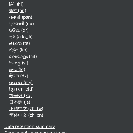
हिंदी ‎(hi)‎
বাংলা ‎(bn)‎
ਪੰਜਾਬੀ ‎(pan)‎
ગુજરાતી ‎(gu)‎
ଓଡ଼ିଆ ‎(or)‎
தமிழ் ‎(ta_lk)‎
తెలుగు ‎(te)‎
ಕನ್ನಡ ‎(kn)‎
മലയാളം ‎(ml)‎
සිංහල ‎(si)‎
ລາວ ‎(lo)‎
རྫོང་ཁ ‎(dz)‎
ဗမာစာ ‎(my)‎
ខ្មែរ ‎(km_old)‎
한국어 ‎(ko)‎
日本語 ‎(ja)‎
正體中文 ‎(zh_tw)‎
简体中文 ‎(zh_cn)‎
Data retention summary
Persijungti į standartinę temą