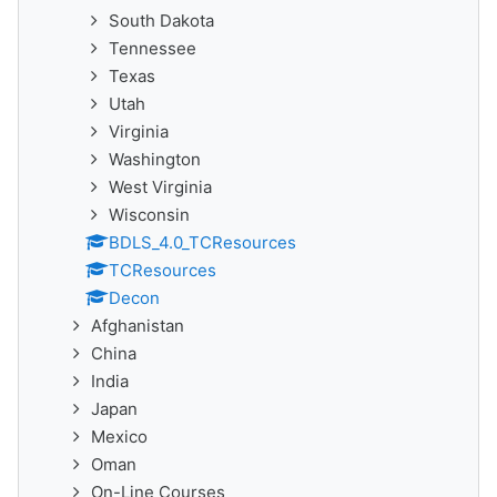
South Dakota
Tennessee
Texas
Utah
Virginia
Washington
West Virginia
Wisconsin
BDLS_4.0_TCResources
TCResources
Decon
Afghanistan
China
India
Japan
Mexico
Oman
On-Line Courses