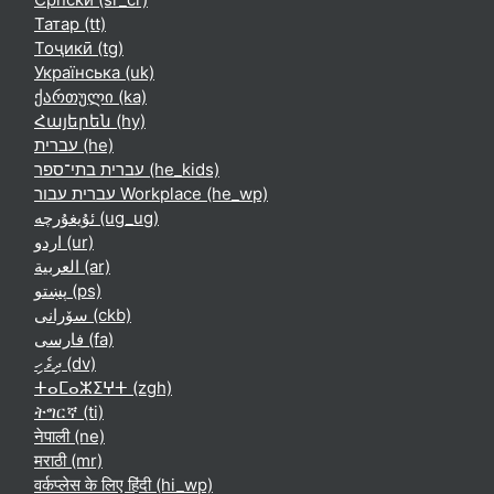
Татар ‎(tt)‎
Тоҷикӣ ‎(tg)‎
Українська ‎(uk)‎
ქართული ‎(ka)‎
Հայերեն ‎(hy)‎
עברית ‎(he)‎
עברית בתי־ספר ‎(he_kids)‎
עברית עבור Workplace ‎(he_wp)‎
ئۇيغۇرچە ‎(ug_ug)‎
اردو ‎(ur)‎
العربية ‎(ar)‎
پښتو ‎(ps)‎
سۆرانی ‎(ckb)‎
فارسی ‎(fa)‎
ދިވެހި ‎(dv)‎
ⵜⴰⵎⴰⵣⵉⵖⵜ ‎(zgh)‎
ትግርኛ ‎(ti)‎
नेपाली ‎(ne)‎
मराठी ‎(mr)‎
वर्कप्लेस के लिए हिंदी ‎(hi_wp)‎