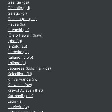
Gaeilge ‎(ga)‎
Gàidhlig ‎(gd)‎
Galego ‎(gl)‎
Gascon ‎(oc_gsc)‎
Hausa ‎(ha)‎
Hrvatski ‎(hr)‎
ʻŌlelo Hawaiʻi ‎(haw)‎
Igbo ‎(ig)‎
isiZulu ‎(zu)‎
Íslenska ‎(is)‎
Italiano ‎(it_wp)‎
Italiano ‎(it)‎
Japanese (kids) ‎(ja_kids)‎
Kalaallisut ‎(kl)‎
Kinyarwanda ‎(rw)‎
Kiswahili ‎(sw)‎
Kreyòl Ayisyen ‎(hat)‎
Kurmanji ‎(kmr)‎
Latin ‎(la)‎
Latviešu ‎(lv)‎