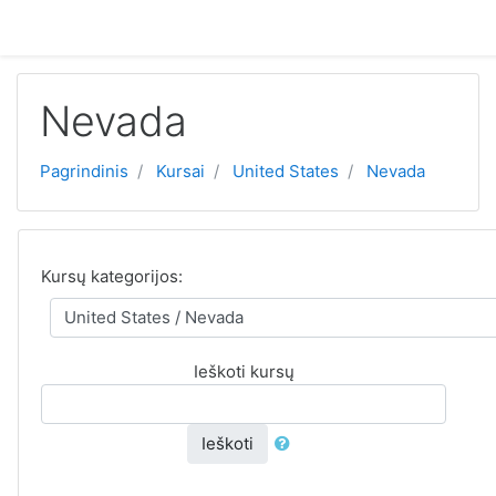
Pereiti į pagrindinį turinį
Nevada
Pagrindinis
Kursai
United States
Nevada
Kursų kategorijos:
Ieškoti kursų
Ieškoti