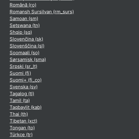
Română ‎(ro)‎
Romansh Sursilvan ‎(rm_surs)‎
Samoan ‎(sm)‎
Setswana ‎(tn)‎
Shqip ‎(sq)‎
Slovenčina ‎(sk)‎
Slovenščina ‎(sl)‎
Soomaali ‎(so)‎
Sørsamisk ‎(sma)‎
Srpski ‎(sr_lt)‎
Suomi ‎(fi)‎
Suomi+ ‎(fi_co)‎
Svenska ‎(sv)‎
Tagalog ‎(tl)‎
Tamil ‎(ta)‎
Taqbaylit ‎(kab)‎
Thai ‎(th)‎
Tibetan ‎(xct)‎
Tongan ‎(to)‎
Türkçe ‎(tr)‎