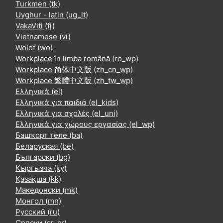
Turkmen ‎(tk)‎
Uyghur - latin ‎(ug_lt)‎
VakaViti ‎(fj)‎
Vietnamese ‎(vi)‎
Wolof ‎(wo)‎
Workplace în limba română ‎(ro_wp)‎
Workplace 简体中文版 ‎(zh_cn_wp)‎
Workplace 繁體中文版 ‎(zh_tw_wp)‎
Ελληνικά ‎(el)‎
Ελληνικά για παιδιά ‎(el_kids)‎
Ελληνικά για σχολές ‎(el_uni)‎
Ελληνικά για χώρους εργασίας ‎(el_wp)‎
Башҡорт теле ‎(ba)‎
Беларуская ‎(be)‎
Български ‎(bg)‎
Кыргызча ‎(ky)‎
Қазақша ‎(kk)‎
Македонски ‎(mk)‎
Монгол ‎(mn)‎
Русский ‎(ru)‎
Српски ‎(sr_cr)‎