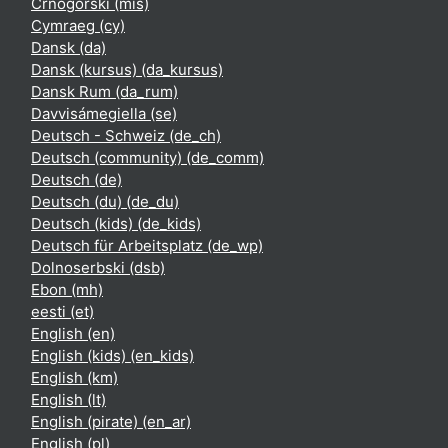
Crnogorski ‎(mis)‎
Cymraeg ‎(cy)‎
Dansk ‎(da)‎
Dansk (kursus) ‎(da_kursus)‎
Dansk Rum ‎(da_rum)‎
Davvisámegiella ‎(se)‎
Deutsch - Schweiz ‎(de_ch)‎
Deutsch (community) ‎(de_comm)‎
Deutsch ‎(de)‎
Deutsch (du) ‎(de_du)‎
Deutsch (kids) ‎(de_kids)‎
Deutsch für Arbeitsplatz ‎(de_wp)‎
Dolnoserbski ‎(dsb)‎
Ebon ‎(mh)‎
eesti ‎(et)‎
English ‎(en)‎
English (kids) ‎(en_kids)‎
English ‎(km)‎
English ‎(lt)‎
English (pirate) ‎(en_ar)‎
English ‎(pl)‎