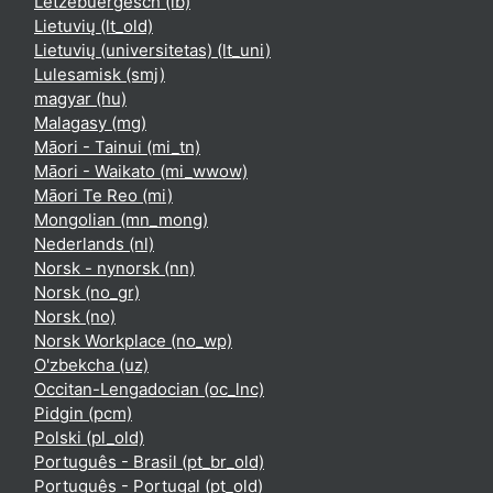
Lëtzebuergesch ‎(lb)‎
Lietuvių ‎(lt_old)‎
Lietuvių (universitetas) ‎(lt_uni)‎
Lulesamisk ‎(smj)‎
magyar ‎(hu)‎
Malagasy ‎(mg)‎
Māori - Tainui ‎(mi_tn)‎
Māori - Waikato ‎(mi_wwow)‎
Māori Te Reo ‎(mi)‎
Mongolian ‎(mn_mong)‎
Nederlands ‎(nl)‎
Norsk - nynorsk ‎(nn)‎
Norsk ‎(no_gr)‎
Norsk ‎(no)‎
Norsk Workplace ‎(no_wp)‎
O'zbekcha ‎(uz)‎
Occitan-Lengadocian ‎(oc_lnc)‎
Pidgin ‎(pcm)‎
Polski ‎(pl_old)‎
Português - Brasil ‎(pt_br_old)‎
Português - Portugal ‎(pt_old)‎