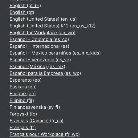
English ‎(pt_br)‎
English ‎(pt)‎
English (United States) ‎(en_us)‎
English (United States) K12 ‎(en_us_k12)‎
English for Workplace ‎(en_wp)‎
Español - Colombia ‎(es_co)‎
Español - Internacional ‎(es)‎
Español - México para niños ‎(es_mx_kids)‎
Español - Venezuela ‎(es_ve)‎
Español (México) ‎(es_mx)‎
Español para la Empresa ‎(es_wp)‎
Esperanto ‎(eo)‎
Euskara ‎(eu)‎
Èʋegbe ‎(ee)‎
Filipino ‎(fil)‎
Finlandssvenska ‎(sv_fi)‎
Føroyskt ‎(fo)‎
Français (Canada) ‎(fr_ca)‎
Français ‎(fr)‎
Français pour Workplace ‎(fr_wp)‎