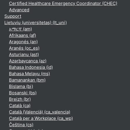
Certified Healthcare Emergency Coordinator (CHEC)
Advanced
Support
Lietuvių (universitetas) ‎(lt_uni)‎
አማርኛ ‎(am)‎
Afrikaans ‎(af)‎
Aragonés ‎(an)‎
Aranés ‎(oc_es)‎
Asturianu ‎(ast)‎
Azərbaycanca ‎(az)‎
Bahasa Indonesia ‎(id)‎
Bahasa Melayu ‎(ms)‎
Bamanankan ‎(bm)‎
Bislama ‎(bi)‎
Bosanski ‎(bs)‎
Breizh ‎(br)‎
Català ‎(ca)‎
Català (Valencià) ‎(ca_valencia)‎
Català per a Workplace ‎(ca_wp)‎
Čeština ‎(cs)‎